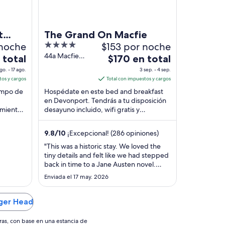
t
The Grand On Macfie
 noche
4
$153 por noche
out
44a Macfie
El
 total
$170 en total
Street
of
precio
go. - 17 ago.
3 sep. - 4 sep.
Devonport TAS
5
es
tos y cargos
Total con impuestos y cargos
de
ampo de
Hospédate en este bed and breakfast
$170
en Devonport. Tendrás a tu disposición
namiento
desayuno incluido, wifi gratis y
en
s
estacionamiento gratis. Nuestros
total
huéspedes destacan ...
por
9.8
/
10
¡Excepcional! (286 opiniones)
noche
"This was a historic stay. We loved the
del
tiny details and felt like we had stepped
3
back in time to a Jane Austen novel.
sep
Highly recommend for people who love
Enviada el 17 may. 2026
old mansions. I taught my daughters
al
about encyclopaedias - the google of
4
yore - and we also loved watching the
ger Head
sep
spirit of Tasmania berth."
ras, con base en una estancia de