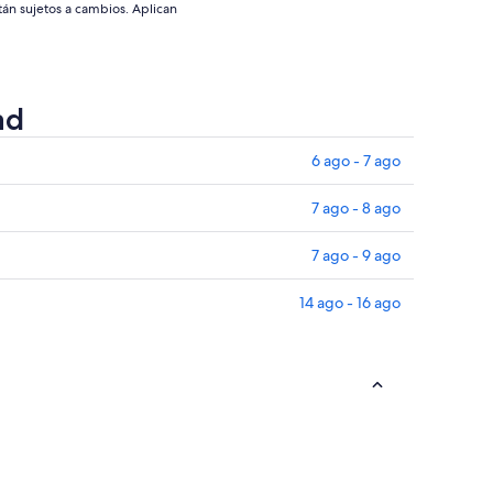
stán sujetos a cambios. Aplican
ad
6 ago - 7 ago
7 ago - 8 ago
7 ago - 9 ago
14 ago - 16 ago