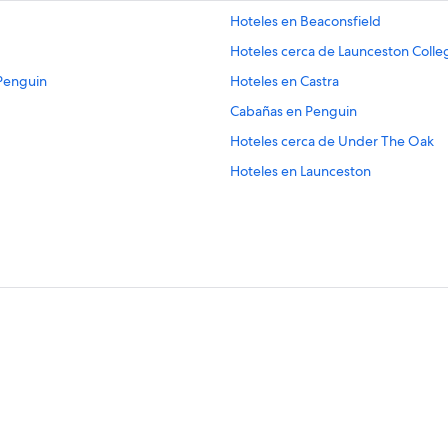
Hoteles en Beaconsfield
Hoteles cerca de Launceston Colle
 Penguin
Hoteles en Castra
Cabañas en Penguin
Hoteles cerca de Under The Oak
Hoteles en Launceston
Hoteles 3 estrellas en Lillico
Hoteles en Riverside
Moteles en Lilydale
Cabañas en Roland
B&B en Red Hill
Hoteles haciendas en Deviot
Hoteles en Clarence Point
Hoteles en Railton
Hoteles en Deloraine