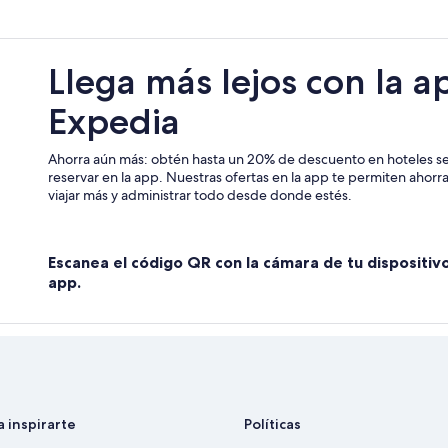
Campings en Grindelwald
Apart-Hoteles en Prospect
Llega más lejos con la a
Hoteles en Devonport
Expedia
Ahorra aún más: obtén hasta un 20% de descuento en hoteles se
reservar en la app. Nuestras ofertas en la app te permiten ahor
viajar más y administrar todo desde donde estés.
Escanea el código QR con la cámara de tu dispositiv
app.
a inspirarte
Políticas