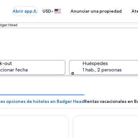
•
Abrir app
USD
Anunciar una propiedad
Ate
dger Head
k-out
Huéspedes
cionar fecha
1 hab., 2 personas
res opciones de hoteles en Badger Head
Rentas vacacionales en 
l Devonport
Nightelier Devonport Gatew