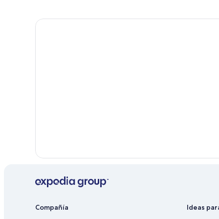
B&B en Grindelwald
Hoteles en Grindelwald
Hoteles en Hawley Beach
Compañía
Ideas par