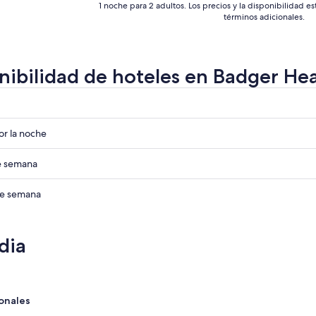
1 noche para 2 adultos. Los precios y la disponibilidad e
términos adicionales.
nibilidad de hoteles en Badger He
r
r
r la noche
r
de semana
r
 de semana
dia
onales