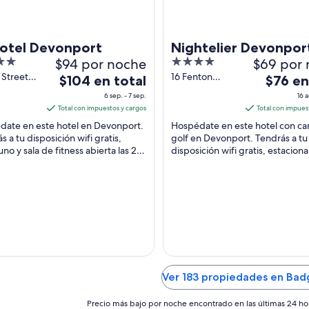
otel Devonport
Nightelier Devonpor
$94 por noche
4
$69 por
Gateway Hotel
out
 Street
16 Fenton
El
El
$104 en total
$76 en
 of
Street
of
precio
precio
6 sep. - 7 sep.
16 a
Devonport TAS
5
es
es
Total con impuestos y cargos
Total con impues
port TAS
de
de
date en este hotel en Devonport.
Hospédate en este hotel con c
$104
$76
s a tu disposición wifi gratis,
golf en Devonport. Tendrás a tu
no y sala de fitness abierta las 24
en
disposición wifi gratis, estacio
en
 Nuestros huéspedes destacan la
gratis y campo de golf. Nuestro
total
total
ón ...
huéspedes destacan ...
por
por
noche
noche
del
del
6
16
sep
ago
al
al
7
17
Ver 183 propiedades en Bad
sep
ago
Precio más bajo por noche encontrado en las últimas 24 ho