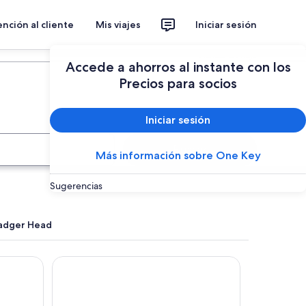
nción al cliente
Mis viajes
Iniciar sesión
Planear un viaje
Accede a ahorros al instante con los
Precios para socios
Iniciar sesión
Buscar
Más información sobre One Key
Sugerencias
Badger Head
ay Hotel
The Grand On Macfie