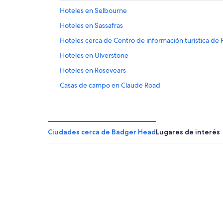
8
ago
de
Hoteles en Selbourne
ago
-
semana,
Hoteles en Sassafras
9
14
ago
ago
Hoteles cerca de Centro de información turística de
-
Hoteles en Ulverstone
16
Hoteles en Rosevears
ago
Casas de campo en Claude Road
Hoteles en Weymouth
Hoteles en Mowbray
Hoteles en Lilydale
Ciudades cerca de Badger Head
Lugares de interés
Hoteles en Pipers Brook
Hoteles en Launceston CBD
Cabañas en Red Hill
Hoteles en Deviot
Hoteles en Montana
Hoteles con bar en Deloraine