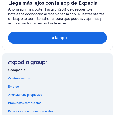
Apartamentos en Tasmania
Llega más lejos con la app de Expedia
Hoteles Cápsula en Tasmania
Ahorra aún más: obtén hasta un 20% de descuento en
hoteles seleccionados al reservar en la app. Nuestras ofertas
Villas en Tasmania
en la app te permiten ahorrar para que puedas viajar más y
administrar todo desde donde estés.
Hoteles cerca de Centro de información turística de
Penguin
Hoteles en South Riana
Ir a la app
Cabañas en Roland
Hoteles cerca de Under The Oak
Hoteles en Ulverstone
Hoteles en Shorewell Park
Compañía
Hoteles en Railton
Quiénes somos
Empleo
Anunciar una propiedad
Propuestas comerciales
Relaciones con los inversionistas