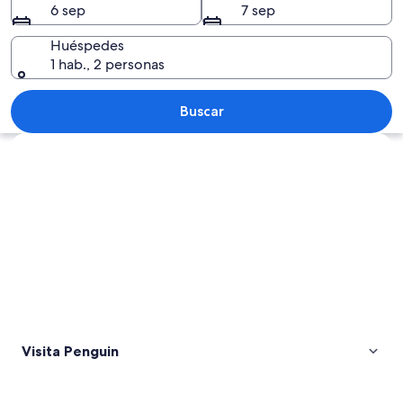
6 sep
7 sep
Huéspedes
1 hab., 2 personas
Un paisaje costero con acantilados roc
Buscar
Explorar mapa
Visita Penguin