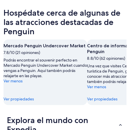
hoy,
Penguin
precios
7
para
en
Hospédate cerca de algunas de
ago
mañana
Penguin
-
por
para
las atracciones destacadas de
8
la
este
Penguin
ago
noche,
fin
8
de
ago
semana,
Mercado Penguin Undercover Market
Centro de informaci
-
7
Penguin
7.8/10 (21 opiniones)
9
ago
8.8/10 (62 opiniones)
Podrás encontrar el souvenir perfecto en
ago
-
Mercado Penguin Undercover Market cuando
Una vez que visites Cen
9
vengas a Penguin. Aquí también podrás
turística de Penguin, g
ago
relajarte en las playas.
conocer más atraccione
Ver menos
también podrás relajarte
Ver menos
Ver propiedades
Ver propiedades
Explora el mundo con
Expedia