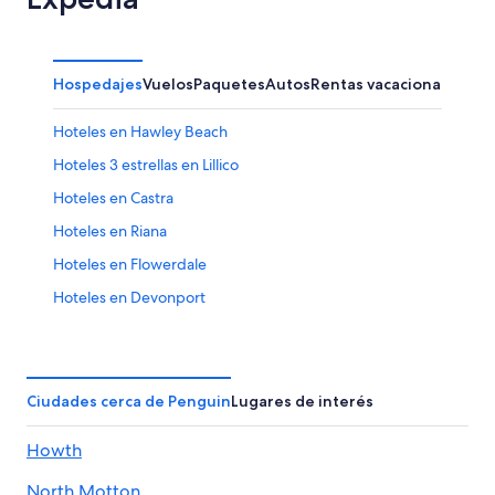
Hospedajes
Vuelos
Paquetes
Autos
Rentas vacacionales
Otr
Hoteles en Hawley Beach
Hoteles 3 estrellas en Lillico
Hoteles en Castra
Hoteles en Riana
Hoteles en Flowerdale
Hoteles en Devonport
Hoteles con casino en Tasmania
Hoteles todo incluido en Tasmania
Hoteles en la playa en Tasmania
Ciudades cerca de Penguin
Lugares de interés
Hoteles baratos en Tasmania
Howth
Hoteles cerca del lago en Tasmania
North Motton