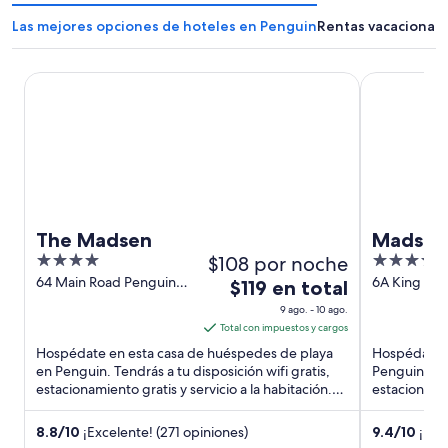
Las mejores opciones de hoteles en Penguin
Rentas vacacional
The Madsen
Madsen Ret
The Madsen
Madsen 
4
$108 por noche
4
out
out
64 Main Road Penguin
6A King Edw
El
$119 en total
TAS
Penguin TA
of
of
precio
9 ago. - 10 ago.
5
5
es
Total con impuestos y cargos
de
Hospédate en esta casa de huéspedes de playa
Hospédate e
$119
en Penguin. Tendrás a tu disposición wifi gratis,
Penguin. Ten
estacionamiento gratis y servicio a la habitación.
en
estacionamie
Estarás muy ...
Estarás muy 
total
por
8.8
/
10
¡Excelente! (271 opiniones)
9.4
/
10
¡Exce