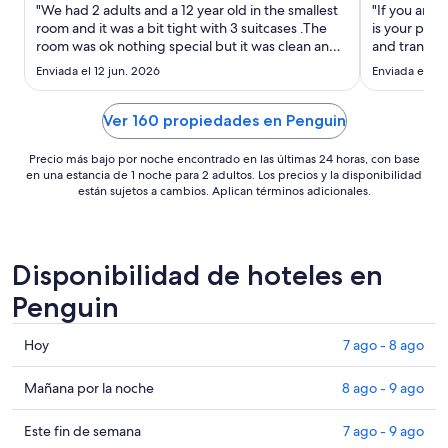
noche
"We had 2 adults and a 12 year old in the smallest
"If you are l
del
room and it was a bit tight with 3 suitcases .The
is your plac
room was ok nothing special but it was clean and
9
and tranquil.
did the job ."
the breath 
ago
Enviada el 12 jun. 2026
Enviada el 5 
breathe in fr
al
highly reco
10
Penguin ..."
Ver 160 propiedades en Penguin
ago
Precio más bajo por noche encontrado en las últimas 24 horas, con base
en una estancia de 1 noche para 2 adultos. Los precios y la disponibilidad
están sujetos a cambios. Aplican términos adicionales.
Disponibilidad de hoteles en
Penguin
Consultar
Hoy
7 ago - 8 ago
precios
en
Consultar
Mañana por la noche
8 ago - 9 ago
Penguin
precios
para
en
Consultar
Este fin de semana
7 ago - 9 ago