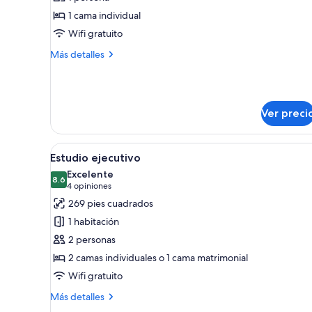
Estudio
1 cama individual
Wifi gratuito
Más
Más detalles
detalles
sobre
Estudio
Ver preci
Abrir
Una habitación moderna con dos
7
Estudio ejecutivo
todas
Excelente
las
8.6
8.6 de 10
(4
4 opiniones
fotos
opiniones)
269 pies cuadrados
de
1 habitación
Estudio
2 personas
ejecutivo
2 camas individuales o 1 cama matrimonial
Wifi gratuito
Más
Más detalles
detalles