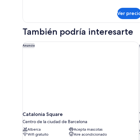
sobre
Estudio
Ver preci
ejecutivo
También podría interesarte
Catalonia Square
Anuncio
Catalonia Square
Centro de la ciudad de Barcelona
Alberca
Acepta mascotas
Wifi gratuito
Aire acondicionado