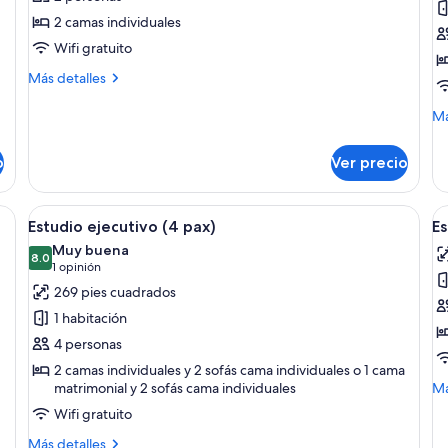
Habitación
E
2 camas individuales
básica
C
Wifi gratuito
con
Más
Más detalles
2
detalles
camas
sobre
M
Má
Habitación
individuales
de
básica
so
o
Ver precio
con
Es
2
Co
camas
 sillones grises, una mesita auxiliar blanca y un cuadro grande con un pais
Abrir
Una habitación moderna y minimalista 
A
individuales
5
Estudio ejecutivo (4 pax)
Es
todas
t
Muy buena
las
8.0
la
8.0 de 10
(1
1 opinión
fotos
f
opinión)
269 pies cuadrados
de
d
1 habitación
Estudio
E
4 personas
ejecutivo
fa
2 camas individuales y 2 sofás cama individuales o 1 cama
(4
M
matrimonial y 2 sofás cama individuales
Má
pax)
de
Wifi gratuito
so
Es
Más
Más detalles