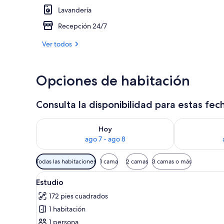
Lavandería
Estudio ejecu
Recepción 24/7
Ver todos
Opciones de habitación
Consulta la disponibilidad para estas fec
Consulta la disponibilidad para hoy ago 7 - ago 8
Consulta la d
Hoy
ago 7 - ago 8
Filtros
Todas las habitaciones
1 cama
2 camas
3 camas o más
disponibles
Abrir
Un dormitorio con escritorio, 
para
5
Estudio
todas
las
172 pies cuadrados
las
habitaciones
1 habitación
fotos
de
1 persona