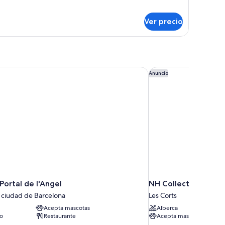
iliar
Ver precio
ortal de l'Angel
NH Collection Barce
Anuncio
Portal de l'Angel
NH Collection Barc
a ciudad de Barcelona
Les Corts
Acepta mascotas
Alberca
to
Restaurante
Acepta mascotas