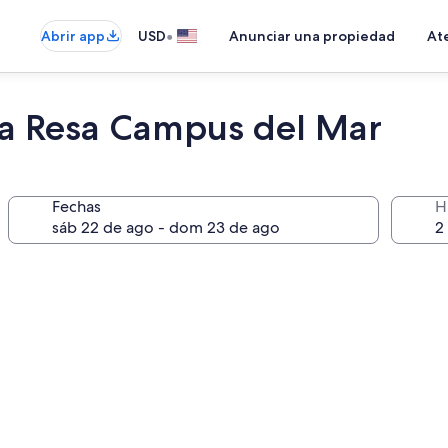
•
Abrir app
USD
Anunciar una propiedad
Ate
ria Resa Campus del Mar
Fechas
H