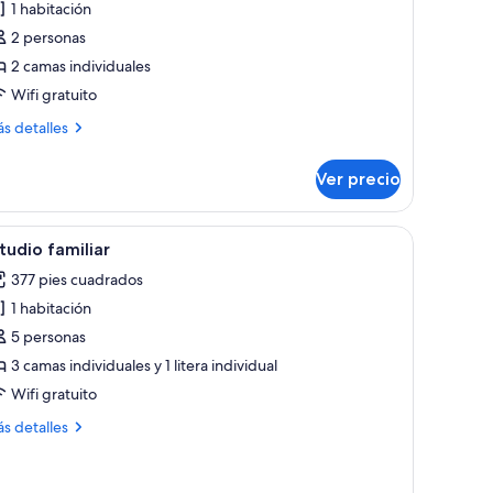
1 habitación
studio
2 personas
onfort
2 camas individuales
Wifi gratuito
ás
s detalles
talles
bre
Ver precio
tudio
nfort
aje urbano en la pared.
con un escritorio blanco, dos taburetes de madera, una silla negra, un tele
brir
Un dormitorio con cama, mesita de noche, luz
11
tudio familiar
odas
377 pies cuadrados
s
1 habitación
otos
e
5 personas
studio
3 camas individuales y 1 litera individual
miliar
Wifi gratuito
ás
s detalles
talles
bre
tudio