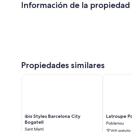
Información de la propiedad
Propiedades similares
ibis Styles Barcelona City Bogatell
Latroupe Pob
ibis
Latroupe
ibis Styles Barcelona City
Latroupe P
Styles
Poblenou
Bogatell
Poblenou
Barcelona
Beach
Sant Martí
Wifi gratuito
City
Poblenou