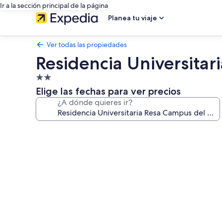
Ir a la sección principal de la página
Planea tu viaje
Ver todas las propiedades
Residencia Universita
Propiedad
de
Elige las fechas para ver precios
2.0
¿A dónde quieres ir?
estrellas
Galería
de
fotos
de
Residencia
Universitaria
Resa