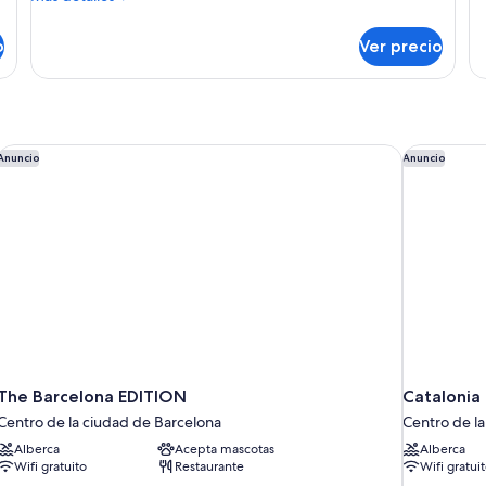
fam
detalles
sobre
o
Ver precio
Estudio
ejecutivo
(4
pax)
The Barcelona EDITION
Catalonia P
Anuncio
Anuncio
The Barcelona EDITION
Catalonia 
Centro de la ciudad de Barcelona
Centro de l
Alberca
Acepta mascotas
Alberca
Wifi gratuito
Restaurante
Wifi gratui