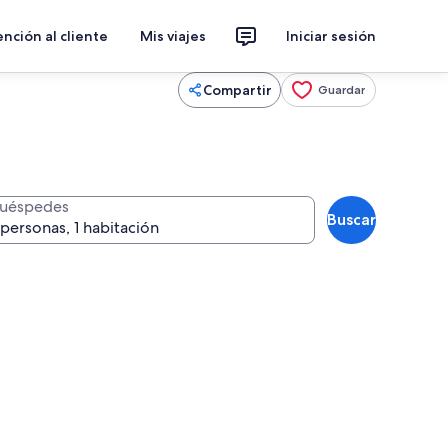
nción al cliente
Mis viajes
Iniciar sesión
Compartir
Guardar
uéspedes
Buscar