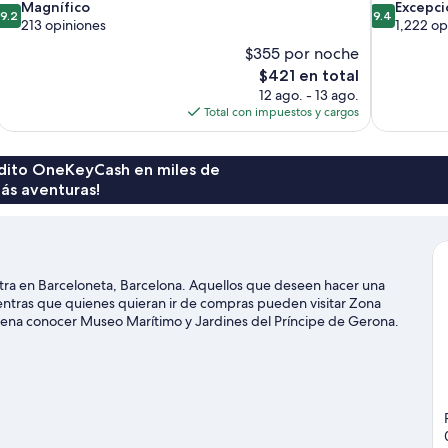
9.2
9.4
Magnífico
Excepci
9.2
9.4
de
de
213 opiniones
1,222 op
10,
10,
$355 por noche
Magnífico,
Excepcional
El
$421 en total
213
1,222
precio
12 ago. - 13 ago.
opiniones
opiniones
actual
Total con impuestos y cargos
es
de
$421
rédito OneKeyCash en miles de
ás aventuras!
tra en Barceloneta, Barcelona. Aquellos que deseen hacer una
ientras que quienes quieran ir de compras pueden visitar Zona
 pena conocer Museo Marítimo y Jardines del Príncipe de Gerona.