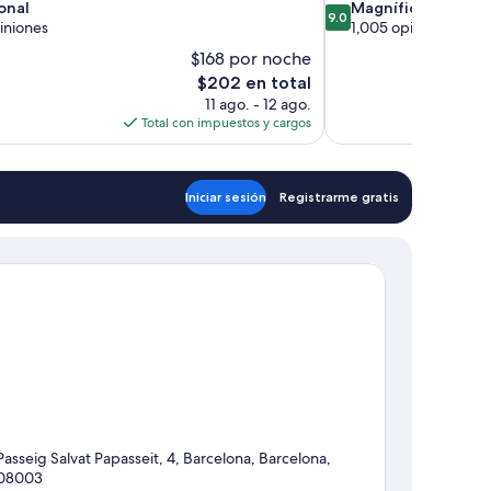
9.0
onal
Magnífico
9.0
de
iniones
1,005 opiniones
10,
$168 por noche
,
Magnífico,
El
$202 en total
1,005
precio
11 ago. - 12 ago.
opiniones
actual
Total con impuestos y cargos
es
de
$202
Iniciar sesión
Registrarme gratis
Passeig Salvat Papasseit, 4, Barcelona, Barcelona,
08003