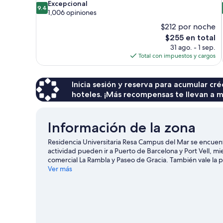
9.4
Excepcional
9.4
de
1,006 opiniones
10,
$212 por noche
Excepcional,
El
$255 en total
1,006
precio
31 ago. - 1 sep.
opiniones
actual
Total con impuestos y cargos
es
de
$255
Inicia sesión y reserva para acumular c
hoteles. ¡Más recompensas te llevan a m
Información de la zona
Residencia Universitaria Resa Campus del Mar se encuen
actividad pueden ir a Puerto de Barcelona y Port Vell, m
comercial La Rambla y Paseo de Gracia. También vale la
Visita nuestra guía de Barcelona
Ver más
Ver más hostales en Barcelona