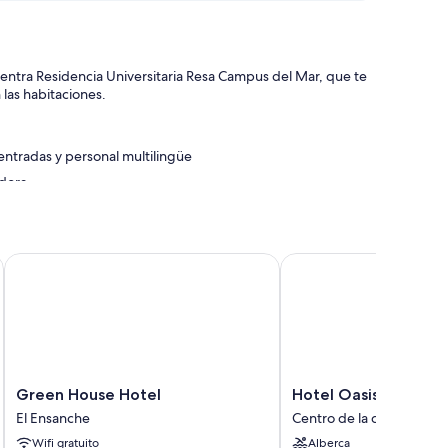
entra Residencia Universitaria Resa Campus del Mar, que te
n las habitaciones.
entradas y personal multilingüe
edora
22@ by IHG
Green House Hotel
Hotel Oasis
con laptop, al igual que detalles como wifi gratis y muros
Green
Hotel
Green House Hotel
Hotel Oasis
House
Oasis
El Ensanche
Centro de la ciudad de B
Hotel
Centro
Wifi gratuito
Alberca
El
de