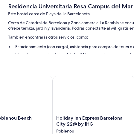
Residencia Universitaria Resa Campus del Mar
Este hostal cerca de Playa de La Barceloneta
Cerca de Catedral de Barcelona y Zona comercial La Rambla se encu
ofrece terraza, jardín y lavandería. Podrás conectarte al wifi gratis e
También encontrarás otros servicios, como:
Estacionamiento (con cargo), asistencia para compra de tours o 
Elevador, recepción disponible las 24 horas y máquina expend
Resguardo de equipaje, mesa de billar y televisión en el lobby
Características de la habitación
lenou Beach
Holiday Inn Express Barcelona City 
Las 84 habitaciones brindan comodidades como espacio para trabajar 
insonorizados.
Otros de los servicios que también disfrutarás incluyen:
Refrigeradores, microondas y parrillas de estufa
Utensilios de cocina, camas infantiles gratuitas y calefacción
Holiday
oblenou Beach
Holiday Inn Express Barcelona
Inn
City 22@ by IHG
Express
Poblenou
Barcelona