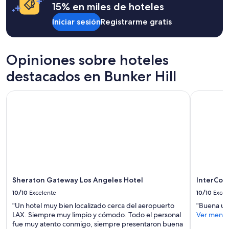
15% en miles de hoteles
Iniciar sesión
Registrarme gratis
Opiniones sobre hoteles
destacados en Bunker Hill
Sheraton Gateway Los Angeles Hotel
InterCont
Sheraton Gateway Los Angeles Hotel
InterCon
10/10
Excelente
10/10
Excel
"Un hotel muy bien localizado cerca del aeropuerto
"Buena ubi
LAX. Siempre muy limpio y cómodo. Todo el personal
Ver meno
fue muy atento conmigo, siempre presentaron buena