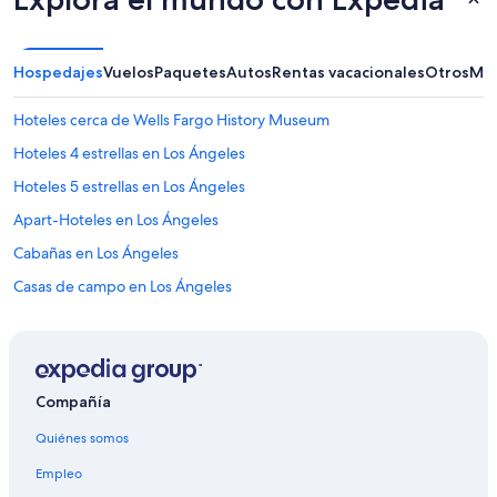
Hospedajes
Vuelos
Paquetes
Autos
Rentas vacacionales
Otros
Más
Hoteles cerca de Wells Fargo History Museum
Hoteles 4 estrellas en Los Ángeles
Hoteles 5 estrellas en Los Ángeles
Apart-Hoteles en Los Ángeles
Cabañas en Los Ángeles
Casas de campo en Los Ángeles
Casas de huéspedes en Los Ángeles
Condominios en Los Ángeles
Apartamentos en Los Ángeles
Compañía
Hostales en Los Ángeles
Quiénes somos
Hoteles de Aimbridge Hospitality en Los Ángeles
Empleo
Hoteles de Ayres Collection en Los Ángeles