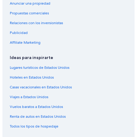
Anunciar una propiedad
Hoteles de Best Western en Los Ángeles
Propuestas comerciales
Coast Hotels en Los Ángeles
Relaciones con los inversionistas
Delta Hotels en Los Ángeles
Publicidad
Destination Hotels en Los Ángeles
Hoteles de Evolution Hospitality en Los Ángeles
Affiliate Marketing
Hoteles de Fairmont en Los Ángeles
Ideas para inspirarte
Hoteles de Four Seasons en Los Ángeles
Lugares turísticos de Estados Unidos
Hoteles de Generator en Los Ángeles
Hoteles en Estados Unidos
Hoteles de Highgate Independent en Los Ángeles
Casas vacacionales en Estados Unidos
Hilton Hotels en Los Ángeles
Viajes a Estados Unidos
Hoteles de Hostelling International en Los Ángeles
Hoteles con casino en Los Ángeles
Vuelos baratos a Estados Unidos
Hoteles todo incluido en Los Ángeles
Renta de autos en Estados Unidos
Hoteles en la playa en Los Ángeles
Todos los tipos de hospedaje
Hoteles familiares en Los Ángeles