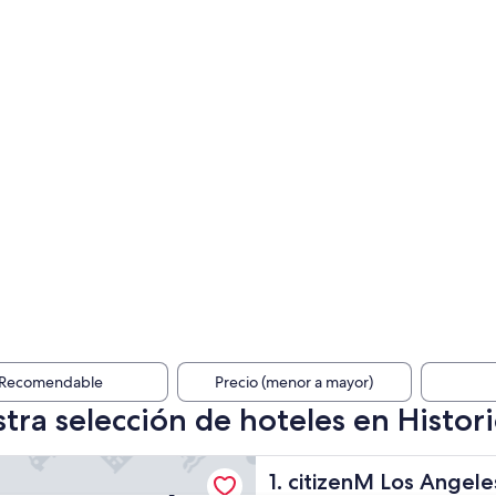
Recomendable
Precio (menor a mayor)
tra selección de hoteles en Histor
M Los Angeles Downtown
citizenM Los Angeles Down
1. citizenM Los Ange