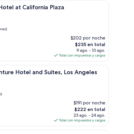
de
lifornia Plaza
$207
otel at California Plaza
ones)
$202 por noche
El
$235 en total
precio
9 ago. - 10 ago.
actual
Total con impuestos y cargos
es
de
l and Suites, Los Angeles
$235
nture Hotel and Suites, Los Angeles
s)
$191 por noche
El
$222 en total
precio
23 ago. - 24 ago.
actual
Total con impuestos y cargos
es
de