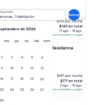
éspedes
ones)
Buscar
ersonas, 1 habitación
$125 por noche
El
$145 en total
septiembre de 2026
precio
17 ago. - 18 ago.
actual
Total con impuestos y cargos
es
martes
miércoles
jueves
viernes
sábado
domingo
mié.
jue.
vie.
sáb.
dom.
de
les, a Wyndham Residence
$145
Los Angeles, a Wyndham Residence
2
3
4
5
6
)
9
10
11
12
13
bicación. Todo
$147 por noche
panorámico la vita
16
17
18
19
20
El
$171 en total
precio
9 ago. - 10 ago.
actual
23
24
25
26
Total con impuestos y cargos
27
es
de
30
s
$171
s Angeles