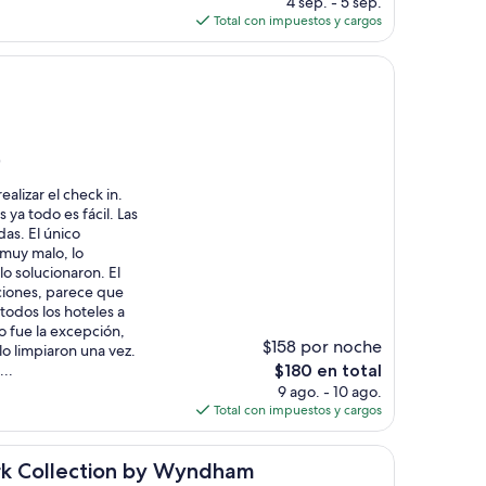
4 sep. - 5 sep.
actual
Total con impuestos y cargos
es
de
$214
)
alizar el check in.
ya todo es fácil. Las
as. El único
 muy malo, lo
lo solucionaron. El
aciones, parece que
todos los hoteles a
o fue la excepción,
$158 por noche
lo limpiaron una vez.
El
..
$180 en total
precio
9 ago. - 10 ago.
actual
Total con impuestos y cargos
es
de
ction by Wyndham
$180
rk Collection by Wyndham