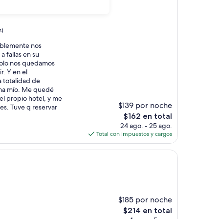
s)
ablemente nos
a fallas en su
Solo nos quedamos
r. Y en el
 totalidad de
ema mío. Me quedé
el propio hotel, y me
$139 por noche
es. Tuve q reservar
El
$162 en total
precio
24 ago. - 25 ago.
actual
Total con impuestos y cargos
es
de
$162
$185 por noche
El
$214 en total
precio