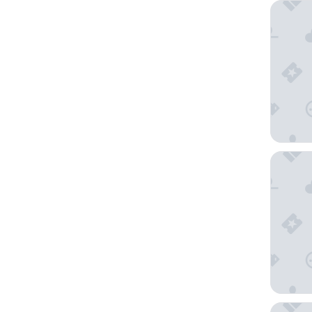
Omni Los
The Wes
Freehan