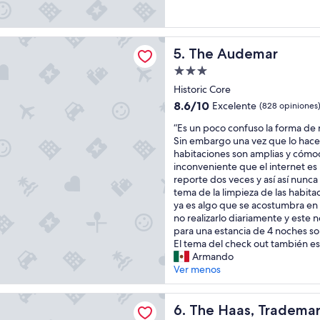
,
ó
l
n
a
.
m
demar
T
The Audemar
5. The Audemar
e
o
n
d
Propiedad
t
o
de
Historic Core
a
e
3.0
8.6
8.6/10
b
Excelente
s
(828 opiniones
estrellas
de
l
t
“
“Es un poco confuso la forma de re
10,
e
u
E
Sin embargo una vez que lo haces 
Excelente,
m
v
s
habitaciones son amplias y cómod
(828
e
o
u
inconveniente que el internet es
opiniones)
n
m
n
reporte dos veces y así así nunca 
t
u
p
tema de la limpieza de las habit
e
y
o
ya es algo que se acostumbra en 
n
b
c
no realizarlo diariamente y este n
o
i
o
para una estancia de 4 noches so
s
e
c
El tema del check out también es.
c
n
o
Armando
a
.
n
Ver menos
n
E
f
c
n
u
s, Trademark Collection by Wyndham
e
e
s
The Haas, Trademark Colle
6. The Haas, Tradema
l
l