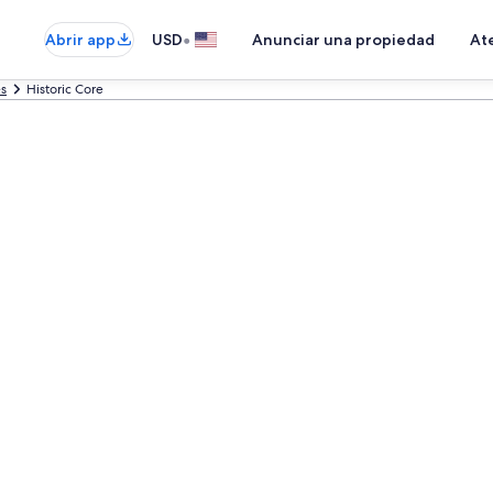
•
Abrir app
USD
Anunciar una propiedad
Ate
es
Historic Core