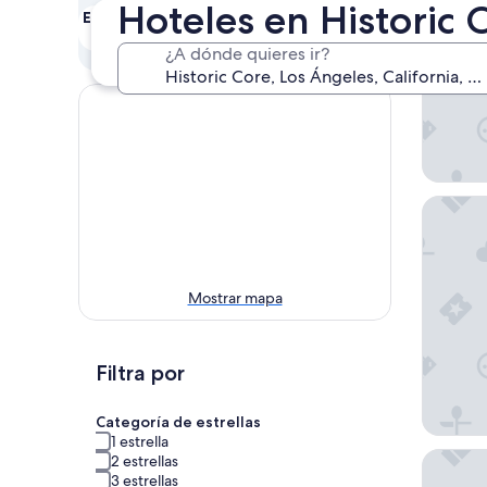
Hoteles en Historic 
Este fin de semana
Próximo fin de
semana
7 ago. - 9 ago.
¿A dónde quieres ir?
14 ago. - 16 ago.
Reside 
Mostrar mapa
Filtra por
Categoría de estrellas
1 estrella
STILE D
2 estrellas
3 estrellas