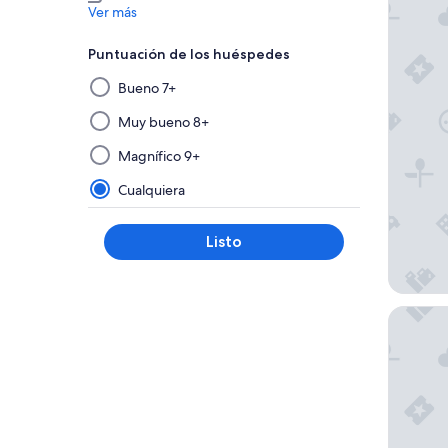
Ver más
Puntuación de los huéspedes
Al
Bueno 7+
seleccionar
y
Muy bueno 8+
aplicar
Magnífico 9+
un
filtro
Cualquiera
de
este
Listo
grupo,
los
resultados
se
Hotel Cl
actualizarán
en
una
nueva
página.