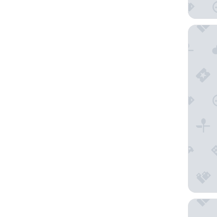
The Au
The Haa