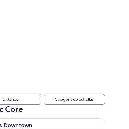
Distancia
Categoría de estrellas
ic Core
town
les Downtown