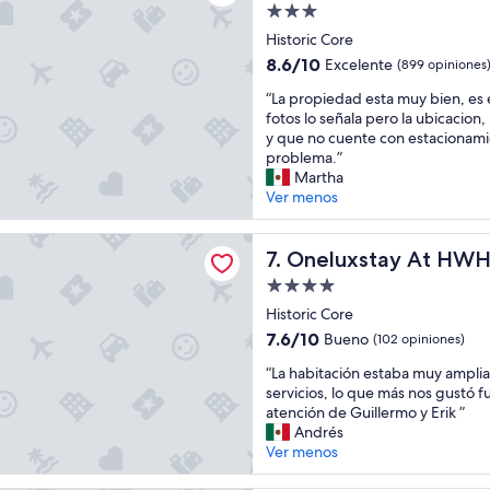
o
a
e
Propiedad
l
r
l
de
a
Historic Core
o
e
3.0
f
8.6
8.6/10
Excelente
n
(899 opiniones
v
o
estrellas
de
l
a
“
r
“La propiedad esta muy bien, es 
10,
a
d
L
m
fotos lo señala pero la ubicacion,
Excelente,
r
o
a
a
y que no cuente con estacionamie
(899
e
r
p
d
problema.”
opiniones)
s
p
r
e
Martha
e
a
o
r
Ver menos
r
n
p
e
v
o
i
a
stay At HWH LA Downtown
a
r
e
Oneluxstay At HWH LA Do
l
7. Oneluxstay At HW
c
á
d
i
i
m
Propiedad
a
z
ó
i
de
d
Historic Core
a
n
c
4.0
e
r
7.6
7.6/10
Bueno
(102 opiniones)
d
o
s
e
estrellas
de
e
l
“
t
“La habitación estaba muy amplia
l
10,
b
a
L
a
servicios, lo que más nos gustó fu
c
Bueno,
i
v
a
m
atención de Guillermo y Erik ”
h
(102
d
i
h
u
Andrés
e
opiniones)
o
t
a
y
Ver menos
c
a
a
b
b
k
f
h