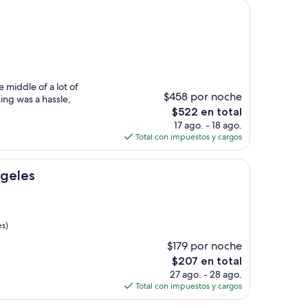
de
$320
 middle of a lot of
$458 por noche
ing was a hassle,
El
$522 en total
precio
17 ago. - 18 ago.
actual
Total con impuestos y cargos
es
de
$522
ngeles
es)
$179 por noche
El
$207 en total
precio
27 ago. - 28 ago.
actual
Total con impuestos y cargos
es