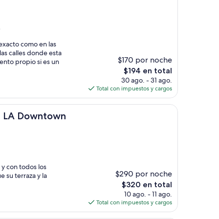
)
exacto como en las
 las calles donde esta
$170 por noche
nto propio si es un
El
$194 en total
precio
30 ago. - 31 ago.
actual
Total con impuestos y cargos
es
de
wntown
$194
H LA Downtown
 y con todos los
$290 por noche
e su terraza y la
El
$320 en total
precio
10 ago. - 11 ago.
actual
Total con impuestos y cargos
es