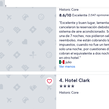
e
Propiedad
s
31
de
t
Historic Core
4.0
a
8.6
8.6/10
Excelente
(1,547 opinione
e
estrellas
de
“
n
“Excelente y buen lugar, lament
10,
E
u
cancelaron la reservación debido 
Excelente,
x
n
sistema de aire acondicionado. 
(1,547
c
a
una de 7 noches, nos pidieron sali
opiniones)
e
e
reembolso, me están cobrando la
l
x
impuestos, cuando no fue un t
e
c
solo una noche, por cuestiones d
n
e
cobran el equivalente a dos noch
t
l
en otro hotel.”
e
e
julio
y
n
Ver menos
b
t
u
e
ark
e
Hotel Clark
u
4. Hotel Clark
n
b
Propiedad
l
i
de
u
Historic Core
c
4.0
g
a
a
c
estrellas
r
i