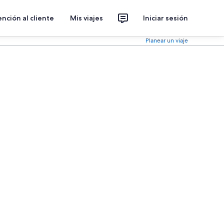
nción al cliente
Mis viajes
Iniciar sesión
Planear un viaje