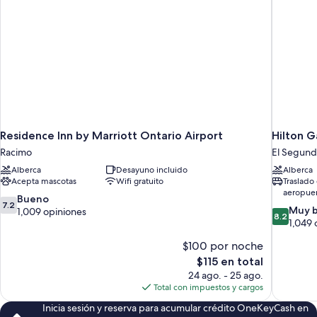
Residence Inn by Marriott Ontario Airport
Hilton G
Racimo
El Segun
Alberca
Desayuno incluido
Alberca
Acepta mascotas
Wifi gratuito
Traslado 
aeropuer
7.2
Bueno
7.2
8.2
Muy 
de
1,009 opiniones
8.2
de
1,049 
10,
10,
Bueno,
$100 por noche
Muy
1,009
El
bueno,
$115 en total
opiniones
precio
1,049
24 ago. - 25 ago.
actual
opiniones
Total con impuestos y cargos
es
Inicia sesión y reserva para acumular crédito OneKeyCash en
de