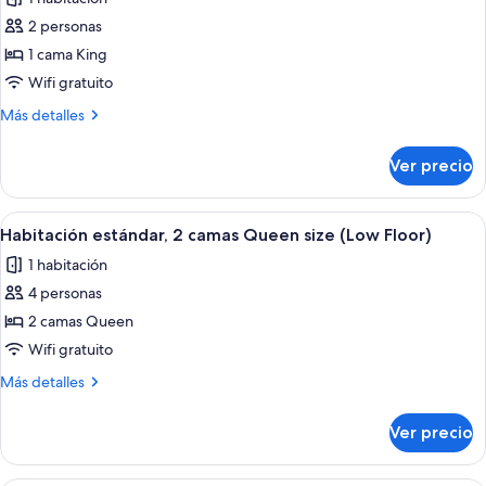
Habitación
personas
discapacitadas
estándar,
2 personas
(Communications)
1
1 cama King
cama
Wifi gratuito
King
Más
Más detalles
size,
detalles
acceso
sobre
Ver precio
Habitación
para
estándar,
personas
1
Abrir
Habitación de hotel con dos camas, un e
con
5
cama
Habitación estándar, 2 camas Queen size (Low Floor)
todas
movilidad
King
1 habitación
size,
las
reducida
acceso
4 personas
fotos
(Communications)
para
de
2 camas Queen
personas
Habitación
con
Wifi gratuito
movilidad
estándar,
Más
Más detalles
reducida
2
detalles
(Communications)
camas
sobre
Ver precio
Habitación
Queen
estándar,
size
2