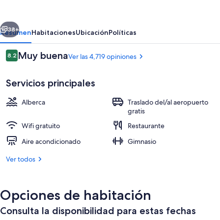
Los
Angeles
erior
Siguiente
-
38+
Resumen
Habitaciones
Ubicación
Políticas
LAX
Opiniones
Muy buena
8.2
Ver las 4,719 opiniones
Airport
8.2 de 10,
by
Servicios principales
IHG
Alberca
Traslado del/al aeropuerto
gratis
Wifi gratuito
Restaurante
Exterior
Aire acondicionado
Gimnasio
Ver todos
Opciones de habitación
Consulta la disponibilidad para estas fechas