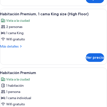
Habitación
Queen
Premium,
size
2
Abrir
Edredón, caja de seguridad en la habit
(High
7
camas
Habitación Premium, 1 cama King size (High Floor)
todas
Queen
Floor)
Vista a la ciudad
size
las
(High
2 personas
fotos
Floor)
de
1 cama King
Habitación
Wifi gratuito
Premium,
Más
Más detalles
1
detalles
cama
sobre
Ver precio
Habitación
King
Premium,
size
1
Abrir
Habitación de hotel con cama, escritor
(High
8
cama
Habitación Premium
todas
King
Floor)
Vista a la ciudad
size
las
(High
1 habitación
fotos
Floor)
de
1 persona
Habitación
1 cama individual
Premium
Wifi gratuito