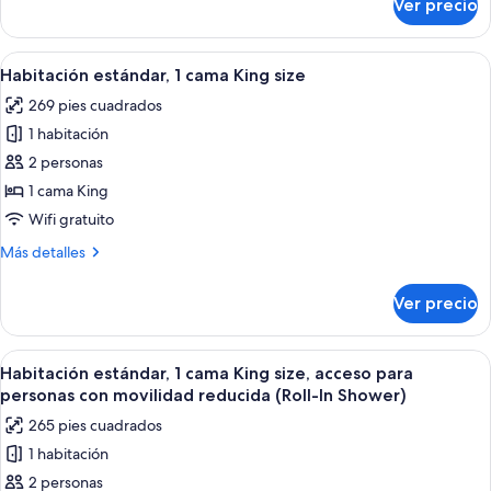
Ver precio
Habitación
estándar
Abrir
Edredón, caja de seguridad en la habit
5
Habitación estándar, 1 cama King size
todas
269 pies cuadrados
las
1 habitación
fotos
de
2 personas
Habitación
1 cama King
estándar,
Wifi gratuito
1
Más
Más detalles
cama
detalles
King
sobre
Ver precio
Habitación
size
estándar,
1
Abrir
Servicios de la habitación
5
cama
Habitación estándar, 1 cama King size, acceso para
todas
King
personas con movilidad reducida (Roll-In Shower)
size
las
265 pies cuadrados
fotos
1 habitación
de
2 personas
Habitación