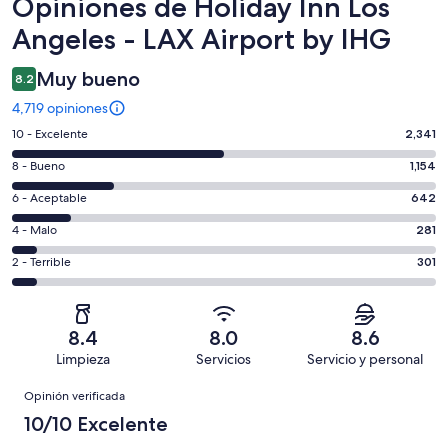
Opiniones
Opiniones de Holiday Inn Los
Angeles - LAX Airport by IHG
Muy bueno
8.2
4,719 opiniones
Puntuación
10 - Excelente
2,341
de
Puntuación
8 - Bueno
1,154
10,
de
es
Puntuación
6 - Aceptable
642
8,
decir,
de
es
Puntuación
4 - Malo
281
Excelente.
6,
decir,
de
Basada
es
Puntuación
2 - Terrible
301
Bueno.
4,
en
decir,
de
Basada
es
2341
Aceptable.
2,
en
decir,
de
Basada
es
1154
Malo.
8.4
8.0
8.6
4719
en
decir,
de
Basada
Limpieza
Servicios
Servicio y personal
opiniones
642
Terrible.
4719
en
Opiniones
de
Basada
opiniones
Opinión verificada
281
4719
en
de
10/10 Excelente
opiniones
301
4719