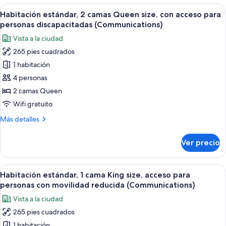
acceso
1
Abrir
Habitación de hotel con dos camas, un e
para
6
cama
Habitación estándar, 2 camas Queen size, con acceso para
todas
King
personas
personas discapacitadas (Communications)
size,
las
discapacitadas
Vista a la ciudad
con
fotos
(Communications)
acceso
265 pies cuadrados
de
para
1 habitación
Habitación
personas
discapacitadas
estándar,
4 personas
(Communications)
2
2 camas Queen
camas
Wifi gratuito
Queen
Más
Más detalles
size,
detalles
con
sobre
Ver precio
Habitación
acceso
estándar,
para
2
Abrir
Servicios de la habitación
personas
7
camas
Habitación estándar, 1 cama King size, acceso para
todas
discapacitadas
Queen
personas con movilidad reducida (Communications)
size,
las
(Communications)
Vista a la ciudad
con
fotos
acceso
265 pies cuadrados
de
para
1 habitación