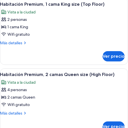
Abrir
Edredón, caja de seguridad en la habit
(Low
6
camas
Habitación Premium, 1 cama King size (Top Floor)
todas
Queen
Floor)
Vista a la ciudad
size
las
(Low
2 personas
fotos
Floor)
de
1 cama King
Habitación
Wifi gratuito
Premium,
Más
Más detalles
1
detalles
cama
sobre
Ver precio
Habitación
King
Premium,
size
1
Abrir
Habitación de hotel con dos camas, un e
(Top
6
cama
Habitación Premium, 2 camas Queen size (High Floor)
todas
King
Floor)
Vista a la ciudad
size
las
(Top
4 personas
fotos
Floor)
de
2 camas Queen
Habitación
Wifi gratuito
Premium,
Más
Más detalles
2
detalles
camas
sobre
Ver precio