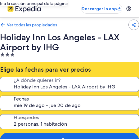
Ir a la sección principal de la página
Descargar la app
Ver todas las propiedades
Holiday Inn Los Angeles - LAX
Airport by IHG
Propiedad
de
3.0
Elige las fechas para ver precios
estrellas
¿A dónde quieres ir?
Fechas
Huéspedes