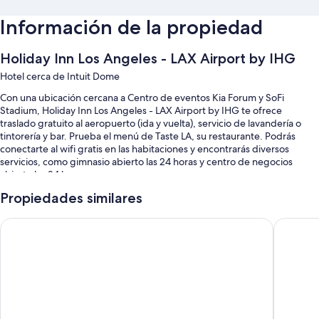
Información de la propiedad
Holiday Inn Los Angeles - LAX Airport by IHG
Hotel cerca de Intuit Dome
Con una ubicación cercana a Centro de eventos Kia Forum y SoFi
Stadium, Holiday Inn Los Angeles - LAX Airport by IHG te ofrece
traslado gratuito al aeropuerto (ida y vuelta), servicio de lavandería o
tintorería y bar. Prueba el menú de Taste LA, su restaurante. Podrás
conectarte al wifi gratis en las habitaciones y encontrarás diversos
servicios, como gimnasio abierto las 24 horas y centro de negocios
abierto las 24 horas.
Estos son algunos más de los servicios en este hotel:
Propiedades similares
Alberca al aire libre
Hilton Los Angeles Airport
Motel 6 
Desayuno buffet (con cargo), estacionamiento (con cargo) y check-
out exprés
Check-in exprés, caja de seguridad en la recepción y servicio de
concierge
Personal multilingüe, botones y resguardo de equipaje
Los huéspedes comparten opiniones positivas de aspectos como la