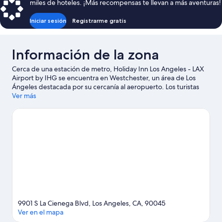
miles de hoteles. ¡Más recompensas te llevan a más aventuras!
$115
Iniciar sesión
Registrarme gratis
Información de la zona
Cerca de una estación de metro, Holiday Inn Los Angeles - LAX
Airport by IHG se encuentra en Westchester, un área de Los
Ángeles destacada por su cercanía al aeropuerto. Los turistas
que deseen aprender sobre la cultura pueden ir a Centro de
Ver más
eventos Kia Forum, mientras que las personas que quieran ir de
compras pueden visitar Paseo costero de Venice Beach y Muelle
de Santa Mónica. ¿Quieres asistir a un evento o partido? Échale
un vistazo al calendario de actividades de Intuit Dome o SoFi
Stadium.
Visita nuestra guía de Los Ángeles
9901 S La Cienega Blvd, Los Angeles, CA, 90045
Ver en el mapa