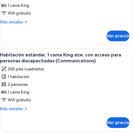
estándar,
1 cama King
1
Wifi gratuito
cama
Más
Más detalles
King
detalles
size,
sobre
Ver precio
Habitación
acceso
estándar,
para
1
Abrir
Servicios de la habitación
personas
5
cama
Habitación estándar, 1 cama King size, con acceso para
todas
King
con
personas discapacitadas (Communications)
size,
las
movilidad
265 pies cuadrados
acceso
fotos
reducida
para
1 habitación
de
(Roll-
personas
2 personas
Habitación
con
In
movilidad
estándar,
1 cama King
Shower)
reducida
1
Wifi gratuito
(Roll-
cama
In
Más
Más detalles
King
Shower)
detalles
size,
sobre
Ver precio
Habitación
con
estándar,