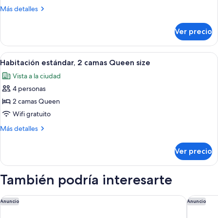
Más
Más detalles
detalles
sobre
Ver precio
Habitación
Premium
Abrir
Habitación de hotel con dos camas, un e
8
Habitación estándar, 2 camas Queen size
todas
Vista a la ciudad
las
4 personas
fotos
de
2 camas Queen
Habitación
Wifi gratuito
estándar,
Más
Más detalles
2
detalles
camas
sobre
Ver precio
Habitación
Queen
estándar,
size
2
También podría interesarte
camas
Queen
size
Residence Inn by Marriott Ontario Airport
Hilton G
Anuncio
Anuncio