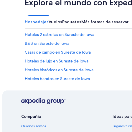
Explora el mundo con Exped
Aplican
términos
adicionales.
Hospedajes
Vuelos
Paquetes
Más formas de reservar
Hoteles 2 estrellas en Sureste de Iowa
B&B en Sureste de Iowa
Casas de campo en Sureste de Iowa
Hoteles de lujo en Sureste de Iowa
Hoteles históricos en Sureste de Iowa
Hoteles baratos en Sureste de Iowa
Hoteles con hidromasaje en Sureste de Iowa
Hoteles de senderismo en Sureste de Iowa
Hoteles en Sureste de Iowa
B&B en Ozarks
Compañía
Ideas par
Campings en Ozarks
Quiénes somos
Lugares turí
Hoteles todo incluido en Ozarks