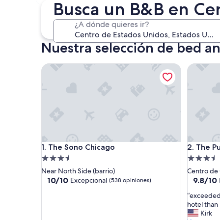
4 sept. - 6 sept.
Busca un B&B en Cen
¿A dónde quieres ir?
Nuestra selección de bed an
The Sono Chicago
The Publ
The Sono Chicago
The Publ
1. The Sono Chicago
2. The P
Propiedad
Propieda
de
de
Near North Side (barrio)
Centro de
3.5
3.5
10.0
9.8
10/10
9.8/10
Excepcional
(538 opiniones)
de
de
estrellas
estrellas
“
“exceeded
10,
10,
e
hotel than
Excepcional,
Excepcio
x
Kirk
(538
(211