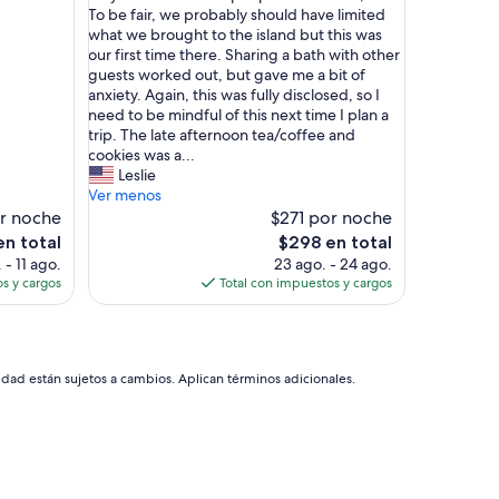
,
s
To be fair, we probably should have limited
e
t
what we brought to the island but this was
x
,
our first time there. Sharing a bath with other
c
t
guests worked out, but gave me a bit of
e
h
anxiety. Again, this was fully disclosed, so I
l
e
need to be mindful of this next time I plan a
l
s
trip. The late afternoon tea/coffee and
e
t
cookies was a...
n
a
Leslie
t
f
Ver menos
.
f
or noche
$271 por noche
”
w
El
en total
$298 en total
a
precio
 - 11 ago.
23 ago. - 24 ago.
s
actual
s y cargos
Total con impuestos y cargos
w
es
o
de
n
$298
d
e
idad están sujetos a cambios. Aplican términos adicionales.
r
f
u
l
a
n