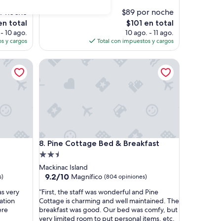
t
opiniones)
e
r noche
$89 por noche
r
El
en total
$101 en total
e
precio
 - 10 ago.
10 ago. - 11 ago.
s
actual
s y cargos
Total con impuestos y cargos
t
es
i
de
Pine Cottage Bed & Breakfast
n
$101
g
…
b
r
e
a
k
f
Pine Cottage Bed & Breakfast
8. Pine Cottage Bed & Breakfast
a
s
Propiedad
t
de
Mackinac Island
b
2.5
9.2
9.2/10
Magnífico
s)
(804 opiniones)
y
de
estrellas
M
“
s very
“First, the staff was wonderful and Pine
10,
i
F
mation
Cottage is charming and well maintained. The
Magnífico,
m
i
ere
breakfast was good. Our bed was comfy, but
(804
i
r
very limited room to put personal items, etc.
opiniones)