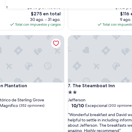
s)
opiniones)
$243 por noche
$102 po
31
El
El
$275 en total
$116 
precio
precio
30 ago. - 31 ago.
9 ago.
actual
actual
Total con impuestos y cargos
Total con impuesto
es
es
de
de
lantation
The Steamboat Inn
$275
$116
lantation
The Steamboat Inn
n Plantation
7. The Steamboat Inn
d
Propiedad
de
stórico de Sterling Grove
Jefferson
2.0
10.0
10/10
Magnífico
Excepcional
(352 opiniones)
(202 opinione
de
estrellas
“
“Wonderful breakfast and David wa
10,
W
helpful to settle in including infor
o,
Excepcional,
o
about Jefferson. The breakfasts w
(202
n
anazing. Highly recommend”
s)
opiniones)