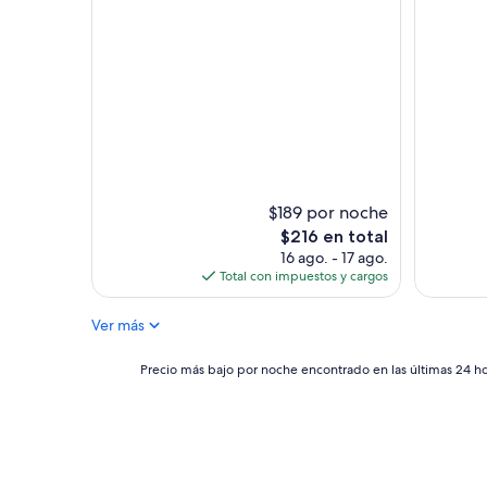
u
t
i
q
u
e
h
o
t
e
l
$189 por noche
t
El
$216 en total
h
precio
16 ago. - 17 ago.
a
actual
Total con impuestos y cargos
n
es
B
de
&
Ver más
$216
B
”
Precio
Precio más bajo por noche encontrado en las últimas 24 hor
más
bajo
por
noche
encontrado
en