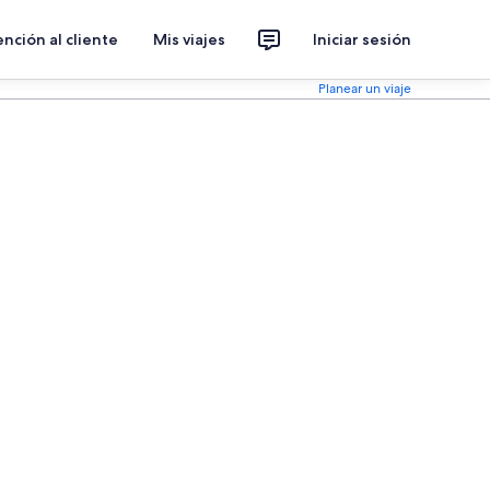
nción al cliente
Mis viajes
Iniciar sesión
Planear un viaje