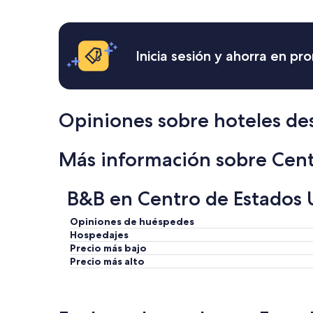
las
últimas
24
horas,
Inicia sesión y ahorra en p
con
base
en
una
estancia
Opiniones sobre hoteles de
de
1
noche
Más información sobre Cent
para
2
adultos.
B&B en Centro de Estados U
Los
precios
Opiniones de huéspedes
y
Hospedajes
la
Precio más bajo
disponibilidad
Precio más alto
están
sujetos
a
cambios.