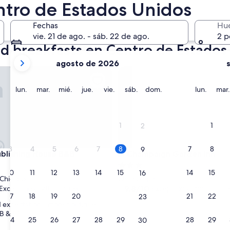
2 oct. - 4 oct.
tro de Estados Unidos
Fechas
Hu
vie. 21 de ago. - sáb. 22 de ago.
2 p
d breakfasts en Centro de Estados
tus
agosto de 2026
meses
ishing House B&B
Champaign Garden Inn
actuales
son
lunes
martes
miércoles
jueves
viernes
sábado
domingo
lunes
lun.
mar.
mié.
jue.
vie.
sáb.
dom.
lun.
mar.
August
2026
y
1
1
2
September
2026.
3
4
5
6
7
8
7
8
9
ishing House B&B
Champaign Garden Inn
ublishing House B&B
3. Champaign Garden Inn
d
Propiedad
10
11
12
13
14
15
14
15
16
de
 Chicago
Champaign
3.0
9.8
9.8/10
Excepcional
Excepcional
(211 opiniones)
(586 opinion
17
18
19
20
21
22
21
22
23
de
estrellas
 expectations, more boutique
10,
 B & B”
nal,
Excepcional,
24
25
26
27
28
29
28
29
30
(586