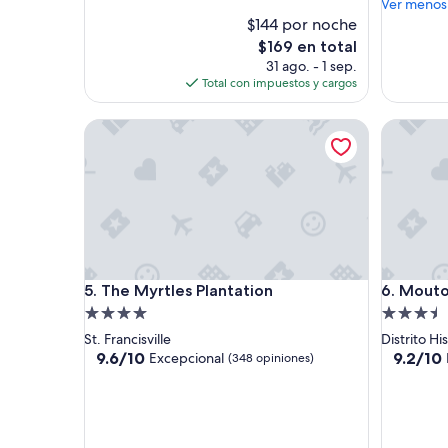
c
Ver menos
opiniones)
opinione
e
$144 por noche
e
El
$169 en total
d
precio
31 ago. - 1 sep.
e
actual
Total con impuestos y cargos
d
es
e
de
The Myrtles Plantation
Mouton P
x
$169
p
e
c
t
a
t
i
o
The Myrtles Plantation
Mouton P
5. The Myrtles Plantation
6. Mouto
n
s
Propiedad
Propieda
,
de
de
St. Francisville
Distrito Hi
m
4.0
3.5
9.6
9.2
9.6/10
9.2/10
Excepcional
(348 opiniones)
o
de
de
estrellas
estrellas
r
10,
10,
e
Excepcional,
Magnífic
b
(348
(352
o
opiniones)
opinione