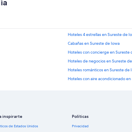
ia
l
u
d
i
n
g
Hoteles 4 estrellas en Sureste de I
i
n
Cabañas en Sureste de Iowa
f
Hoteles con concierge en Sureste 
o
r
Hoteles de negocios en Sureste de
m
a
Hoteles románticos en Sureste de 
t
Hoteles con aire acondicionado en
i
o
Hoteles con vista en Sureste de Io
n
a
Hoteles de Independent en Surest
b
Hoteles cerca de Río de Mississippi
o
u
Cabañas en Ozarks
t
a inspirarte
Políticas
J
Casas en los árboles en Ozarks
sticos de Estados Unidos
Privacidad
e
Hoteles gay friendly en Ozarks
f