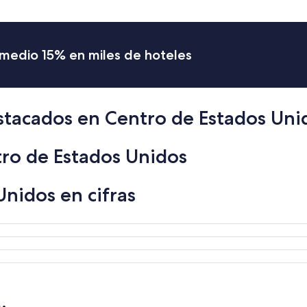
s
v
e
r
romedio 15% en miles de hoteles
y
h
e
l
p
stacados en Centro de Estados Uni
f
u
l
ro de Estados Unidos
t
o
s
nidos en cifras
e
t
t
l
e
i
n
i
n
c