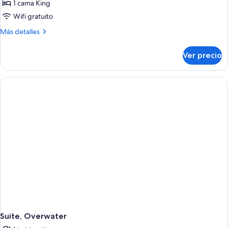
superior
1 cama King
Wifi gratuito
Más
Más detalles
detalles
sobre
Ver precio
Habitación
superior
Suite, Overwater