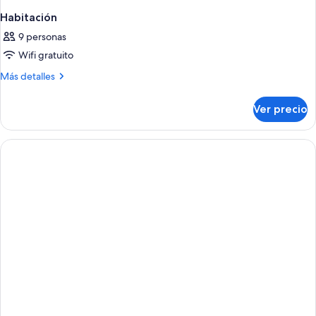
Habitación
9 personas
Wifi gratuito
Más
Más detalles
detalles
sobre
Ver precio
Habitación