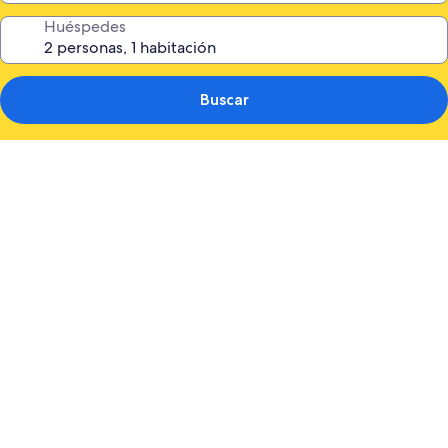
Huéspedes
Buscar
Galería
de
fotos