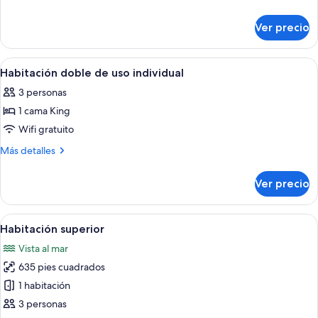
detalles
sobre
Ver precio
Bungalow,
Garden
Area
Abrir
Un resort con piscina, sillas de descan
5
Habitación doble de uso individual
todas
3 personas
las
1 cama King
fotos
de
Wifi gratuito
Habitación
Más
Más detalles
doble
detalles
sobre
de
Ver precio
Habitación
uso
doble
individual
de
Abrir
Una habitación de hotel moderna con 
4
uso
Habitación superior
todas
individual
Vista al mar
las
635 pies cuadrados
fotos
de
1 habitación
Habitación
3 personas