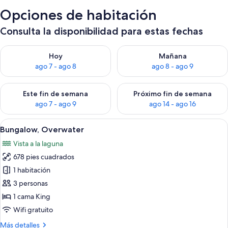
more
Opciones de habitación
stays
valid
Consulta la disponibilidad para estas fechas
to
Consulta la disponibilidad para hoy ago 7 - ago 8
Consulta la disponibilidad pa
Hoy
Mañana
31
ago 7 - ago 8
ago 8 - ago 9
Oct
Consulta la disponibilidad para este fin de semana ago 7 - ag
Consulta la disponibilidad par
2026
Este fin de semana
Próximo fin de semana
&
ago 7 - ago 9
ago 14 - ago 16
up
Abrir
Una terraza de madera con asientos y v
7
Bungalow, Overwater
to
todas
Vista a la laguna
las
2
678 pies cuadrados
fotos
kids
de
1 habitación
stay
Bungalow,
3 personas
free
Overwater
1 cama King
Wifi gratuito
Más
Más detalles