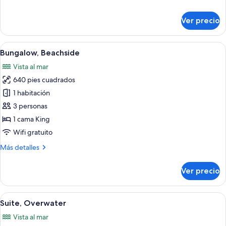
detalles
sobre
Ver precio
Bungalow,
Overwater
Abrir
Habitación de hotel con cama, televisor,
4
Bungalow, Beachside
todas
Vista al mar
las
640 pies cuadrados
fotos
de
1 habitación
Bungalow,
3 personas
Beachside
1 cama King
Wifi gratuito
Más
Más detalles
detalles
sobre
Ver precio
Bungalow,
Beachside
Abrir
Una habitación de hotel moderna con un
6
Suite, Overwater
todas
Vista al mar
las