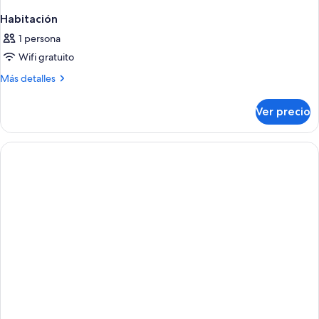
Habitación
1 persona
Wifi gratuito
Más
Más detalles
detalles
sobre
Ver precio
Habitación