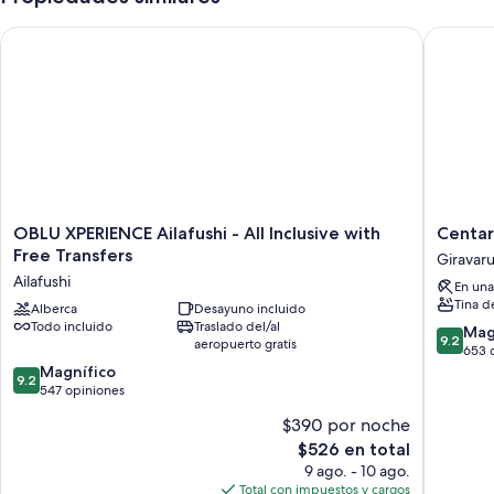
OBLU XPERIENCE Ailafushi - All Inclusive with Free Transfers
Centara 
OBLU
Centara
OBLU XPERIENCE Ailafushi - All Inclusive with
Centar
XPERIENCE
Ras
Free Transfers
Giravar
Ailafushi
Fushi
Ailafushi
En una
-
Resort
Tina d
All
Alberca
Desayuno incluido
&
Todo incluido
Traslado del/al
Inclusive
Spa
9.2
Mag
9.2
aeropuerto gratis
with
Maldive
de
653 
Free
Giravaru
9.2
10,
Magnífico
9.2
Transfers
de
Magnífi
547 opiniones
Ailafushi
10,
653
$390 por noche
Magnífico,
opinion
El
$526 en total
547
precio
opiniones
9 ago. - 10 ago.
actual
Total con impuestos y cargos