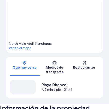
del área pueden ir a Playa Dhonveli y Playa Paradise Island.
¿Quieres mojarte un poco? En la zona te esperan muchas
aventuras con actividades como windsurf y pesca.
Visita nuestra
guía de Kanuhuraa
Ver más resorts en Kanuhuraa
North Male Atoll, Kanuhuraa
Ver en el mapa
Sección del mapa
Qué hay cerca
Medios de
Restaurantes
transporte
Playa Dhonveli
A 2 min a pie
- 0.1 mi
Información de la propiedad