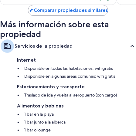
es
de
Comparar propiedades similares
$526
Más información sobre esta
propiedad
Servicios de la propiedad
Internet
Disponible en todas las habitaciones: wifi gratis
Disponible en algunas áreas comunes: wifi gratis
Estacionamiento y transporte
Traslado de ida y vuelta al aeropuerto (con cargo)
Alimentos y bebidas
1 bar en la playa
1 bar junto a la alberca
1 bar o lounge