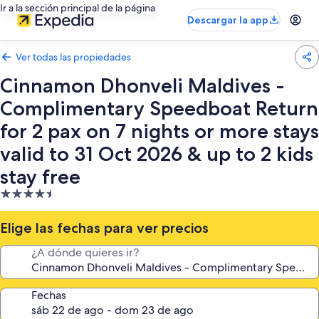
Ir a la sección principal de la página
Descargar la app
Ver todas las propiedades
Cinnamon Dhonveli Maldives -
Complimentary Speedboat Return
for 2 pax on 7 nights or more stays
valid to 31 Oct 2026 & up to 2 kids
stay free
Propiedad
de
4.5
Elige las fechas para ver precios
estrellas
¿A dónde quieres ir?
Fechas