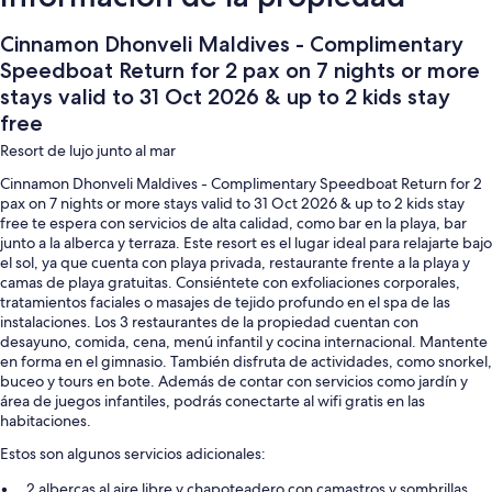
Cinnamon Dhonveli Maldives - Complimentary
Speedboat Return for 2 pax on 7 nights or more
stays valid to 31 Oct 2026 & up to 2 kids stay
free
Resort de lujo junto al mar
Cinnamon Dhonveli Maldives - Complimentary Speedboat Return for 2
pax on 7 nights or more stays valid to 31 Oct 2026 & up to 2 kids stay
free te espera con servicios de alta calidad, como bar en la playa, bar
junto a la alberca y terraza. Este resort es el lugar ideal para relajarte bajo
el sol, ya que cuenta con playa privada, restaurante frente a la playa y
camas de playa gratuitas. Consiéntete con exfoliaciones corporales,
tratamientos faciales o masajes de tejido profundo en el spa de las
instalaciones. Los 3 restaurantes de la propiedad cuentan con
desayuno, comida, cena, menú infantil y cocina internacional. Mantente
en forma en el gimnasio. También disfruta de actividades, como snorkel,
buceo y tours en bote. Además de contar con servicios como jardín y
área de juegos infantiles, podrás conectarte al wifi gratis en las
habitaciones.
Estos son algunos servicios adicionales:
2 albercas al aire libre y chapoteadero con camastros y sombrillas