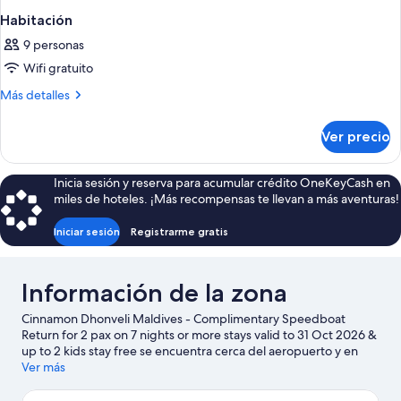
Habitación
9 personas
Wifi gratuito
Más
Más detalles
detalles
sobre
Ver precio
Habitación
Inicia sesión y reserva para acumular crédito OneKeyCash en
miles de hoteles. ¡Más recompensas te llevan a más aventuras!
Iniciar sesión
Registrarme gratis
Información de la zona
Cinnamon Dhonveli Maldives - Complimentary Speedboat
Return for 2 pax on 7 nights or more stays valid to 31 Oct 2026 &
up to 2 kids stay free se encuentra cerca del aeropuerto y en
una playa privada, en Kanuhuraa. Aquellos que deseen ir de
Ver más
compras pueden visitar Boutique by Island Breeze y Joyería
Orofini, mientras que quienes quieran apreciar la belleza natural