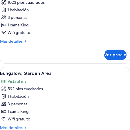
1023 pies cuadrados
fotos
de
1 habitación
Suite,
3 personas
Overwater
1 cama King
Wifi gratuito
Más
Más detalles
detalles
sobre
Ver precio
Suite,
Overwater
Abrir
Un dormitorio amplio con una cama gr
6
Bungalow, Garden Area
todas
Vista al mar
las
592 pies cuadrados
fotos
de
1 habitación
Bungalow,
3 personas
Garden
1 cama King
Area
Wifi gratuito
Más
Más detalles