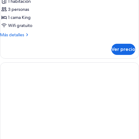
1 habitación
3 personas
1 cama King
Wifi gratuito
Más
Más detalles
detalles
sobre
Ver precio
Suite,
Overwater