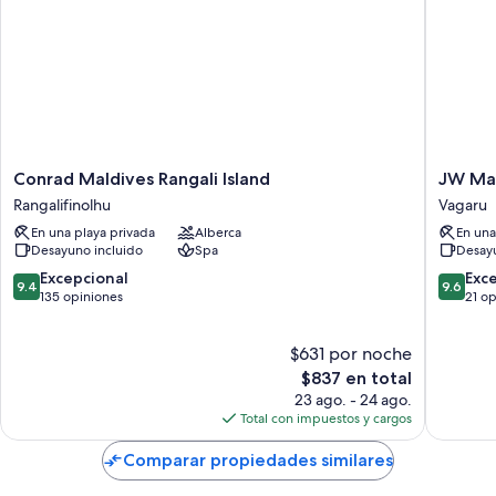
Conrad
JW
Conrad Maldives Rangali Island
JW Mar
Maldives
Marriott
Rangalifinolhu
Vagaru
Rangali
Maldive
En una playa privada
Alberca
En una
Island
Resort
Desayuno incluido
Spa
Desayu
Rangalifinolhu
&
Spa
9.4
9.6
Excepcional
Exc
9.4
9.6
Vagaru
de
de
135 opiniones
21 o
10,
10,
Excepcional,
Excepcio
$631 por noche
135
21
opiniones
El
opinion
$837 en total
precio
23 ago. - 24 ago.
actual
Total con impuestos y cargos
es
de
Comparar propiedades similares
$837