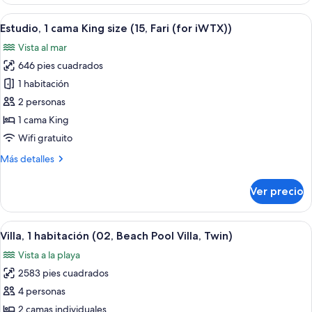
(The
Beach
Abrir
Habitación de hotel pequeña y funci
2
House
Estudio, 1 cama King size (15, Fari (for iWTX))
todas
Collection)
Vista al mar
las
646 pies cuadrados
fotos
de
1 habitación
Estudio,
2 personas
1
1 cama King
cama
Wifi gratuito
King
Más
Más detalles
size
detalles
(15,
sobre
Ver precio
Fari
Estudio,
1
(for
cama
Abrir
Un dormitorio moderno con una cama 
iWTX))
12
King
Villa, 1 habitación (02, Beach Pool Villa, Twin)
todas
size
Vista a la playa
(15,
las
Fari
2583 pies cuadrados
fotos
(for
de
4 personas
iWTX))
Villa,
2 camas individuales