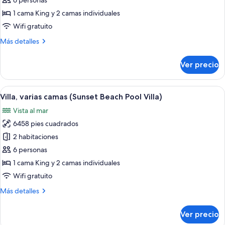
6 personas
varias
1 cama King y 2 camas individuales
camas
Wifi gratuito
(Water
Más
Más detalles
Pool
detalles
Villa)
sobre
Ver precio
Villa,
varias
camas
Abrir
Un dormitorio moderno con una cama g
7
(Water
Villa, varias camas (Sunset Beach Pool Villa)
todas
Pool
Vista al mar
Villa)
las
6458 pies cuadrados
fotos
de
2 habitaciones
Villa,
6 personas
varias
1 cama King y 2 camas individuales
camas
Wifi gratuito
(Sunset
Más
Más detalles
Beach
detalles
Pool
sobre
Ver precio
Villa)
Villa,