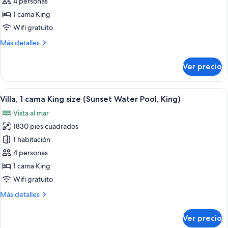
Villa,
4 personas
1
1 cama King
cama
Wifi gratuito
King
Más
Más detalles
size
detalles
(Water
sobre
Ver precio
Pool,
Villa,
1
King)
cama
Abrir
Una villa flotante con piscina, sillas 
10
King
Villa, 1 cama King size (Sunset Water Pool, King)
todas
size
Vista al mar
(Water
las
Pool,
1830 pies cuadrados
fotos
King)
de
1 habitación
Villa,
4 personas
1
1 cama King
cama
Wifi gratuito
King
Más
Más detalles
size
detalles
(Sunset
sobre
Ver precio
Water
Villa,