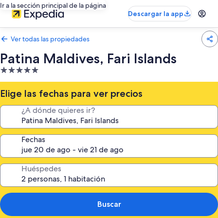
Ir a la sección principal de la página
Descargar la app
Ver todas las propiedades
Patina Maldives, Fari Islands
Propiedad
de
5.0
Elige las fechas para ver precios
estrellas
¿A dónde quieres ir?
Fechas
Huéspedes
Buscar