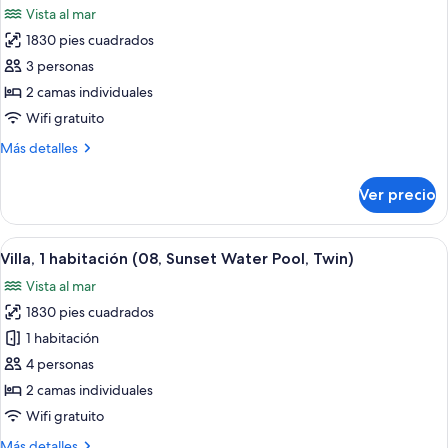
Sunset
Vista al mar
Beach
las
Pool,
1830 pies cuadrados
fotos
Twin)
de
3 personas
Villa,
2 camas individuales
1
Wifi gratuito
habitación
Más
Más detalles
(06
detalles
-
sobre
Ver precio
Villa,
Water
1
Pool,
habitación
Abrir
Una estructura de madera que se exti
Twin)
9
(06
Villa, 1 habitación (08, Sunset Water Pool, Twin)
todas
-
Vista al mar
Water
las
Pool,
1830 pies cuadrados
fotos
Twin)
de
1 habitación
Villa,
4 personas
1
2 camas individuales
habitación
Wifi gratuito
(08,
Más
Más detalles