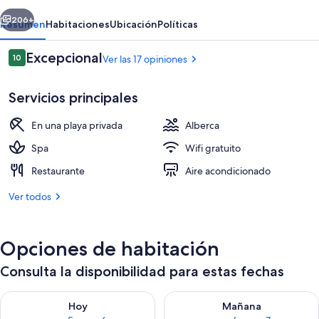
Islands
erior
Siguiente
206+
Resumen
Habitaciones
Ubicación
Políticas
Opiniones
Excepcional
10
Ver las 17 opiniones
10 de 10,
Servicios principales
En una playa privada
Alberca
Spa
Wifi gratuito
Restaurante
Aire acondicionado
Villa, varias camas (Water Pool Villa)
Ver todos
Opciones de habitación
Consulta la disponibilidad para estas fechas
Consulta la disponibilidad para hoy ago 5 - ago 6
Consulta la disponibilidad pa
Hoy
Mañana