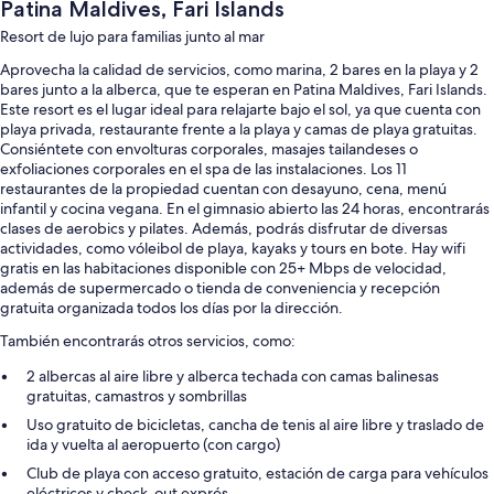
Patina Maldives, Fari Islands
Resort de lujo para familias junto al mar
Aprovecha la calidad de servicios, como marina, 2 bares en la playa y 2
bares junto a la alberca, que te esperan en Patina Maldives, Fari Islands.
Este resort es el lugar ideal para relajarte bajo el sol, ya que cuenta con
playa privada, restaurante frente a la playa y camas de playa gratuitas.
Consiéntete con envolturas corporales, masajes tailandeses o
exfoliaciones corporales en el spa de las instalaciones. Los 11
restaurantes de la propiedad cuentan con desayuno, cena, menú
infantil y cocina vegana. En el gimnasio abierto las 24 horas, encontrarás
clases de aerobics y pilates. Además, podrás disfrutar de diversas
actividades, como vóleibol de playa, kayaks y tours en bote. Hay wifi
gratis en las habitaciones disponible con 25+ Mbps de velocidad,
además de supermercado o tienda de conveniencia y recepción
gratuita organizada todos los días por la dirección.
También encontrarás otros servicios, como:
2 albercas al aire libre y alberca techada con camas balinesas
gratuitas, camastros y sombrillas
Uso gratuito de bicicletas, cancha de tenis al aire libre y traslado de
ida y vuelta al aeropuerto (con cargo)
Club de playa con acceso gratuito, estación de carga para vehículos
eléctricos y check-out exprés