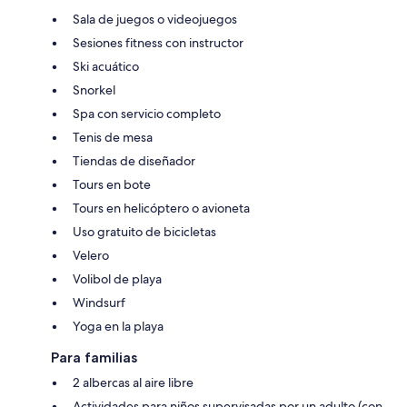
Sala de juegos o videojuegos
Sesiones fitness con instructor
Ski acuático
Snorkel
Spa con servicio completo
Tenis de mesa
Tiendas de diseñador
Tours en bote
Tours en helicóptero o avioneta
Uso gratuito de bicicletas
Velero
Volibol de playa
Windsurf
Yoga en la playa
Para familias
2 albercas al aire libre
Actividades para niños supervisadas por un adulto (con