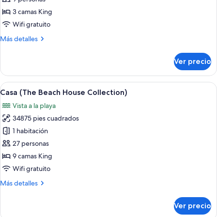
(The
3 camas King
Beach
Wifi gratuito
House)
Más
Más detalles
detalles
sobre
Ver precio
Habitación
(The
Beach
Abrir
Propiedad frente a la playa con un ed
9
House)
Casa (The Beach House Collection)
todas
Vista a la playa
las
34875 pies cuadrados
fotos
de
1 habitación
Casa
27 personas
(The
9 camas King
Beach
Wifi gratuito
House
Más
Más detalles
Collection)
detalles
sobre
Ver precio
Casa