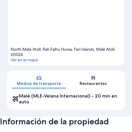
ofrecen una gran oportunidad de disfrutar del agua y, si buscas
un poco de adrenalina, puedes hacer tours ecológicos y
paracaidismo en los alrededores.
Visita nuestra guía de Islas Fari
Ver más resorts en Islas Fari
North Male Atoll, Rah Falhu Huraa, Fari Islands, Malé Atoll,
20026
Ver en el mapa
Sección del mapa
Medios de transporte
Restaurantes
Malé (MLE-Velana Internacional) - 20 min en
auto
Información de la propiedad