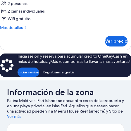
de
2 personas
Estudio,
2 camas individuales
2
Wifi gratuito
camas
Más
Más detalles
individuales
detalles
(16,
sobre
Ver precio
Estudio,
Fari
2
(for
camas
Inicia sesión y reserva para acumular crédito OneKeyCash en
iWTX))
individuales
miles de hoteles. ¡Más recompensas te llevan a más aventuras!
(16,
Fari
Iniciar sesión
Registrarme gratis
(for
iWTX))
Información de la zona
Patina Maldives, Fari Islands se encuentra cerca del aeropuerto y
en una playa privada, en Islas Fari. Aquellos que deseen hacer
una actividad pueden ir a Meeru House Reef (arrecife) y Sitio de
buceo Madivaru Beyru, mientras que quienes quieran apreciar
Ver más
la belleza natural del área pueden visitar Canal de Kassan Faru y
Roca de Asdu. Las actividades como tubing acuático y windsurf