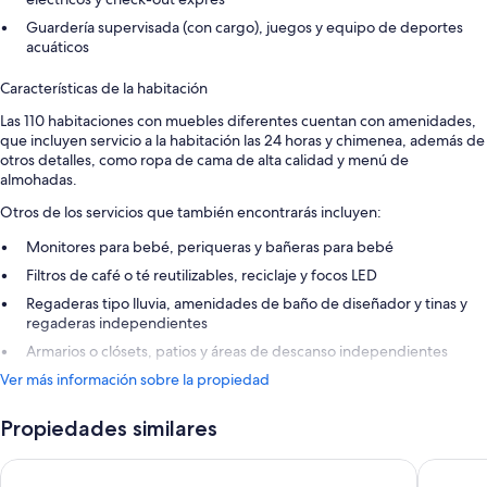
Guardería supervisada (con cargo), juegos y equipo de deportes
acuáticos
Características de la habitación
Las 110 habitaciones con muebles diferentes cuentan con amenidades,
que incluyen servicio a la habitación las 24 horas y chimenea, además de
otros detalles, como ropa de cama de alta calidad y menú de
almohadas.
Otros de los servicios que también encontrarás incluyen:
Monitores para bebé, periqueras y bañeras para bebé
Filtros de café o té reutilizables, reciclaje y focos LED
Regaderas tipo lluvia, amenidades de baño de diseñador y tinas y
regaderas independientes
Armarios o clósets, patios y áreas de descanso independientes
Ver más información sobre la propiedad
Propiedades similares
Conrad Maldives Rangali Island
JW Marri