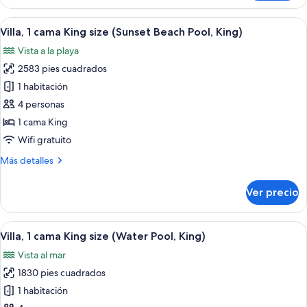
1
King)
cama
Abrir
Una habitación con un ventanal grand
8
King
Villa, 1 cama King size (Sunset Beach Pool, King)
todas
size
Vista a la playa
(Beach
las
Pool,
2583 pies cuadrados
fotos
King)
de
1 habitación
Villa,
4 personas
1
1 cama King
cama
Wifi gratuito
King
Más
Más detalles
size
detalles
(Sunset
sobre
Ver precio
Beach
Villa,
1
Pool,
cama
Abrir
Una estructura de madera que se exti
King)
10
King
Villa, 1 cama King size (Water Pool, King)
todas
size
Vista al mar
(Sunset
las
Beach
1830 pies cuadrados
fotos
Pool,
de
1 habitación
King)