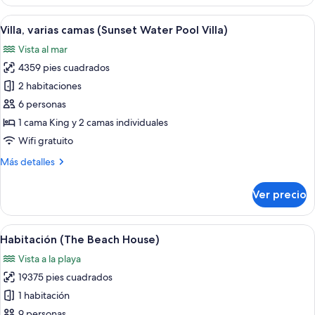
varias
camas
Abrir
Un dormitorio moderno con una cama g
9
(Sunset
Villa, varias camas (Sunset Water Pool Villa)
todas
Beach
Vista al mar
Pool
las
Villa)
4359 pies cuadrados
fotos
de
2 habitaciones
Villa,
6 personas
varias
1 cama King y 2 camas individuales
camas
Wifi gratuito
(Sunset
Más
Más detalles
Water
detalles
Pool
sobre
Ver precio
Villa)
Villa,
varias
camas
Abrir
Propiedad frente a la playa con un ed
9
(Sunset
Habitación (The Beach House)
todas
Water
Vista a la playa
Pool
las
Villa)
19375 pies cuadrados
fotos
de
1 habitación
Habitación
9 personas