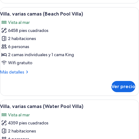
1
Pool,
cama
Abrir
Un dormitorio moderno con una cama g
King)
7
King
Villa, varias camas (Beach Pool Villa)
todas
size
Vista al mar
(Sunset
las
Water
6458 pies cuadrados
fotos
Pool,
de
2 habitaciones
King)
Villa,
6 personas
varias
2 camas individuales y 1 cama King
camas
Wifi gratuito
(Beach
Más
Más detalles
Pool
detalles
Villa)
sobre
Ver precio
Villa,
varias
camas
Abrir
Un área exterior moderna con piscina, 
8
(Beach
Villa, varias camas (Water Pool Villa)
todas
Pool
Vista al mar
Villa)
las
4359 pies cuadrados
fotos
de
2 habitaciones
Villa,