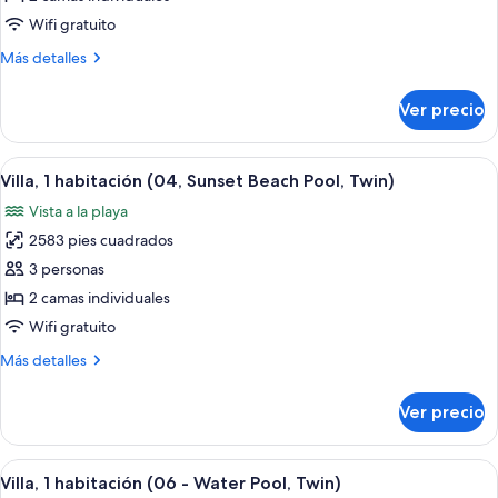
1
Wifi gratuito
habitación
Más
Más detalles
(02,
detalles
Beach
sobre
Ver precio
Villa,
Pool
1
Villa,
habitación
Abrir
Una habitación con un ventanal grand
Twin)
9
(02,
Villa, 1 habitación (04, Sunset Beach Pool, Twin)
todas
Beach
Vista a la playa
Pool
las
Villa,
2583 pies cuadrados
fotos
Twin)
de
3 personas
Villa,
2 camas individuales
1
Wifi gratuito
habitación
Más
Más detalles
(04,
detalles
Sunset
sobre
Ver precio
Villa,
Beach
1
Pool,
habitación
Abrir
Una estructura de madera que se exti
Twin)
9
(04,
Villa, 1 habitación (06 - Water Pool, Twin)
todas