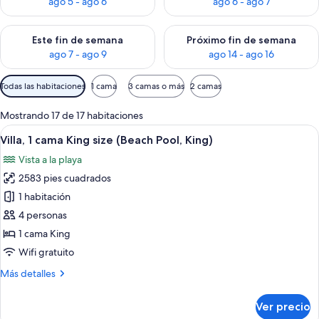
ago 5 - ago 6
ago 6 - ago 7
Consulta la disponibilidad para este fin de semana ago 7 - ag
Consulta la disponibilidad par
Este fin de semana
Próximo fin de semana
ago 7 - ago 9
ago 14 - ago 16
Filtros
Todas las habitaciones
1 cama
3 camas o más
2 camas
disponibles
para
Mostrando 17 de 17 habitaciones
las
Abrir
Un dormitorio moderno con una cama 
8
Villa, 1 cama King size (Beach Pool, King)
habitaciones
todas
Vista a la playa
las
2583 pies cuadrados
fotos
de
1 habitación
Villa,
4 personas
1
1 cama King
cama
Wifi gratuito
King
Más
Más detalles
size
detalles
(Beach
sobre
Ver precio
Pool,
Villa,