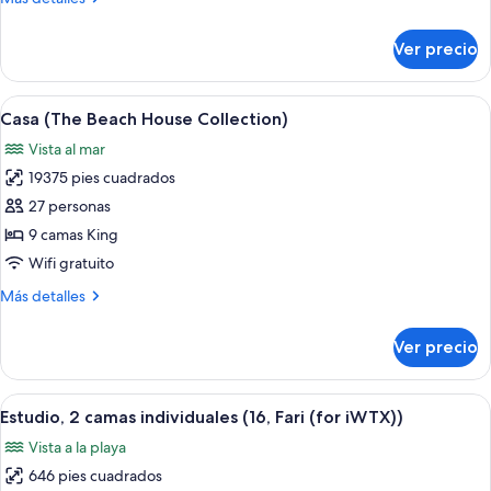
Sunset
detalles
Water
sobre
Ver precio
Pool,
Villa,
1
Twin)
habitación
Abrir
Propiedad frente a la playa con un ed
7
(08,
Casa (The Beach House Collection)
todas
Sunset
Vista al mar
Water
las
Pool,
19375 pies cuadrados
fotos
Twin)
de
27 personas
Casa
9 camas King
(The
Wifi gratuito
Beach
Más
Más detalles
House
detalles
Collection)
sobre
Ver precio
Casa
(The
Beach
Abrir
Un dormitorio moderno con una cama g
4
House
Estudio, 2 camas individuales (16, Fari (for iWTX))
todas
Collection)
Vista a la playa
las
646 pies cuadrados
fotos