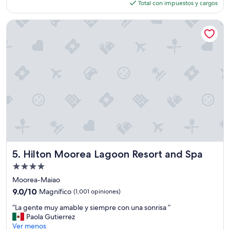
actual
Total con impuestos y cargos
”
u
es
r
de
d
Hilton Moorea Lagoon Resort and Spa
$935
a
m
e
n
t
e
c
a
r
o
s
y
m
e
Hilton Moorea Lagoon Resort and Spa
5. Hilton Moorea Lagoon Resort and Spa
d
Propiedad
i
de
o
Moorea-Maiao
4.0
c
9.0
9.0/10
Magnífico
(1,001 opiniones)
r
estrellas
de
“
e
“La gente muy amable y siempre con una sonrisa ”
10,
L
s
Paola Gutierrez
Magnífico,
a
O
Ver menos
(1,001