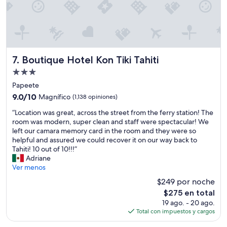
g
c
h
e
t
s
s
p
.
a
I
r
b
Boutique Hotel Kon Tiki Tahiti
7. Boutique Hotel Kon Tiki Tahiti
a
o
q
Propiedad
o
u
de
k
Papeete
e
3.0
e
9.0
9.0/10
Magnífico
(1,138 opiniones)
r
d
estrellas
de
e
“
2
“Location was great, across the street from the ferry station! The
10,
c
L
r
room was modern, super clean and staff were spectacular! We
Magnífico,
o
o
o
left our camara memory card in the room and they were so
(1,138
g
c
o
helpful and assured we could recover it on our way back to
opiniones)
i
a
m
Tahiti! 10 out of 10!!!”
e
t
s
Adriane
r
i
a
Ver menos
a
o
s
n
$249 por noche
n
t
e
El
$275 en total
w
h
l
precio
19 ago. - 20 ago.
a
e
e
actual
Total con impuestos y cargos
s
r
q
es
g
e
u