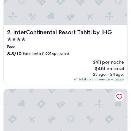
InterContinental Resort Tahiti by IHG
2. InterContinental Resort Tahiti by IHG
Propiedad
de
Faaa
4.0
8.8
8.8/10
Excelente
(1,001 opiniones)
estrellas
de
$411 por noche
10,
El
$451 en total
Excelente,
precio
(1,001
23 ago. - 24 ago.
actual
opiniones)
Total con impuestos y cargos
es
de
Hilton Hotel Tahiti
$451