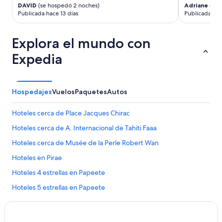
o
s
DAVID
(se hospedó 2 noches)
Adriane
(se 
s
r
r
e
Publicada hace 13 días
Publicada hac
t
e
a
.
i
s
s
T
o
e
,
h
Explora el mundo con
n
s
e
e
s
t
Expedia
l
p
t
a
c
r
h
r
a
i
e
t
l
c
y
o
Hospedajes
Vuelos
Paquetes
Autos
o
e
s
d
r
i
a
a
e
s
Hoteles cerca de Place Jacques Chirac
i
s
s
e
d
l
t
Hoteles cerca de A. Internacional de Tahiti Faaa
x
t
a
á
c
o
s
Hoteles cerca de Musée de la Perle Robert Wan
m
e
u
n
u
s
Hoteles en Pirae
s
o
y
s
e
c
f
Hoteles 4 estrellas en Papeete
i
G
h
u
v
o
e
Hoteles 5 estrellas en Papeete
e
e
o
s
r
f
Apart-Hoteles en Papeete
g
e
t
o
l
n
e
Casas de huéspedes en Papeete
r
e