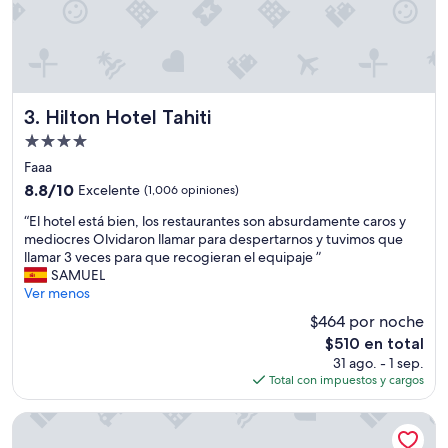
Hilton Hotel Tahiti
3. Hilton Hotel Tahiti
Propiedad
de
Faaa
4.0
8.8
8.8/10
Excelente
(1,006 opiniones)
estrellas
de
“
“El hotel está bien, los restaurantes son absurdamente caros y
10,
E
mediocres Olvidaron llamar para despertarnos y tuvimos que
Excelente,
l
llamar 3 veces para que recogieran el equipaje ”
(1,006
h
SAMUEL
opiniones)
o
Ver menos
t
$464 por noche
e
El
$510 en total
l
precio
31 ago. - 1 sep.
e
actual
Total con impuestos y cargos
s
es
t
de
á
Sofitel Kia Ora Moorea Beach Resort
$510
b