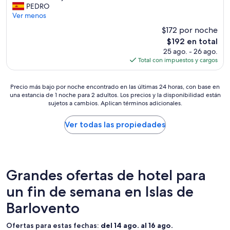
a
x
r
w
e
PEDRO
n
t
c
o
a
s
Ver menos
t
i
e
s
y
o
o
t
$172 por noche
l
e
,
r
n
h
e
El
r
$192 en total
b
t
c
a
n
precio
a
u
25 ago. - 26 ago.
e
e
s
t
actual
s
t
Total con impuestos y cargos
s
s
a
e
es
”
n
u
s
p
!
de
o
n
e
o
Precio
”
$192
Precio más bajo por noche encontrado en las últimas 24 horas, con base en
i
a
a
o
una estancia de 1 noche para 2 adultos. Los precios y la disponibilidad están
más
c
m
p
l
sujetos a cambios. Aplican términos adicionales.
bajo
e
u
a
.
por
b
y
g
A
noche
Ver todas las propiedades
u
b
a
v
encontrado
c
u
l
o
en
k
e
a
i
las
e
n
l
d
últimas
t
a
u
r
24
Grandes ofertas de hotel para
.
o
z
o
horas,
N
p
y
o
un fin de semana en Islas de
con
o
c
e
m
base
r
i
l
Barlovento
s
en
e
ó
a
f
una
s
n
i
a
estancia
Ofertas para estas fechas:
del 14 ago. al 16 ago.
t
d