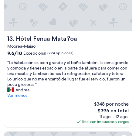
s
e
o
s
t
o
u
u
u
r
s
t
e
a
l
d
s
e
w
c
t
Hôtel Fenua Mata'i'oa
13. Hôtel Fenua Mata'i'oa
e
l
s
c
o
Moorea-Maiao
t
o
s
o
9.6
9.6/10
Excepcional
(224 opiniones)
u
e
p
de
l
t
“
“La habitación es bien grande y el baño también, la cama grande
l
10,
d
o
L
y cómoda y tienes espacio en la parte de afuera para comer con
u
Excepcional,
r
e
a
una mesita, y también tienes tu refrigerador, cafetera y tetera.
g
(224
e
a
h
Lo único que no me encantó del lugar fue el servicio, fueron un
i
opiniones)
c
c
a
poco groseras ”
n
o
h
b
Andrea
a
v
o
i
Ver menos
l
e
t
t
a
$348 por noche
r
h
a
p
i
e
El
$396 en total
c
t
t
r
precio
11 ago. - 12 ago.
i
o
o
a
actual
Total con impuestos y cargos
ó
p
n
s
es
n
,
o
p
de
e
Maitai Express Tahiti
a