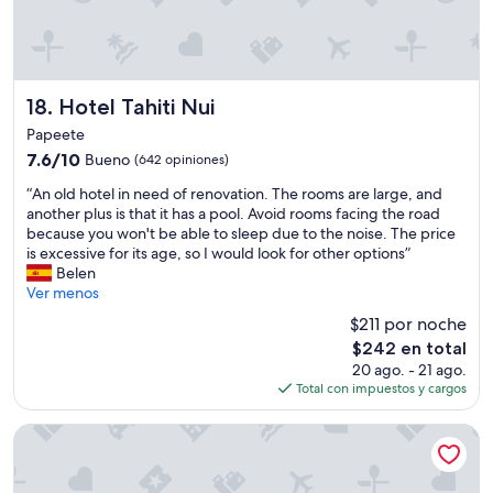
t
o
t
s
h
a
r
t
e
e
n
,
h
p
r
o
c
e
a
e
s
a
r
r
w
o
f
Hotel Tahiti Nui
e
18. Hotel Tahiti Nui
a
a
f
e
w
r
s
Papeete
r
t
a
.
n
7.6
7.6/10
e
Bueno
e
(642 opiniones)
s
C
'
de
c
r
a
u
“
t
“An old hotel in need of renovation. The rooms are large, and
10,
i
a
n
a
A
m
another plus is that it has a pool. Avoid rooms facing the road
Bueno,
e
y
i
n
n
u
because you won't be able to sleep due to the noise. The price
(642
r
t
r
d
o
c
is excessive for its age, so I would look for other options”
opiniones)
o
e
o
o
l
h
Belen
n
t
n
s
d
e
Ver menos
e
e
i
e
h
f
s
r
n
$211 por noche
s
o
f
p
a
g
El
$242 en total
a
t
o
e
.
b
precio
l
20 ago. - 21 ago.
e
r
r
L
o
actual
e
Total con impuestos y cargos
l
t
a
o
a
es
d
i
s
r
ú
r
de
e
n
e
Pension Fare Maheata
e
n
d
$242
l
n
e
n
i
i
c
e
n
u
c
n
u
e
t