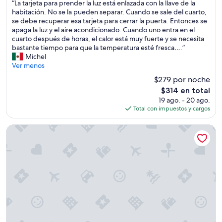
“
“La tarjeta para prender la luz está enlazada con la llave de la
o
10,
u
e
a
L
habitación. No se la pueden separar. Cuando se sale del cuarto,
m
Bueno,
e
s
k
a
se debe recuperar esa tarjeta para cerrar la puerta. Entonces se
e
(346
r
e
e
t
apaga la luz y el aire acondicionado. Cuando uno entra en el
t
opiniones)
t
s
r
a
cuarto después de horas, el calor está muy fuerte y se necesita
h
o
p
,
r
bastante tiempo para que la temperatura esté fresca….”
i
,
a
t
j
Michel
n
l
c
o
e
Ver menos
g
l
i
i
t
t
e
o
$279 por noche
l
a
h
g
e
e
El
$314 en total
p
a
a
n
t
precio
19 ago. - 20 ago.
a
t
m
l
r
actual
Total con impuestos y cargos
r
c
o
a
i
es
a
o
s
p
e
de
p
Residence Moorea Sunset Beach
u
p
a
s
$314
r
l
o
r
(
e
d
r
t
a
n
w
u
e
b
d
o
n
d
a
e
r
a
e
r
r
k
n
a
o
l
f
o
f
f
a
o
c
u
s
l
r
h
e
o
u
u
e
r
a