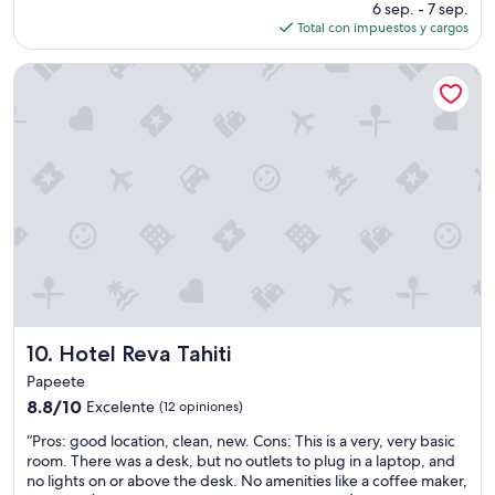
precio
(345
6 sep. - 7 sep.
m
m
p
actual
opiniones)
Total con impuestos y cargos
a
o
r
es
b
d
i
de
l
Hotel Reva Tahiti
e
o
$131
e
r
r
s
n
t
”
,
o
s
o
u
u
p
r
e
d
r
e
c
p
l
a
e
r
a
t
n
u
Hotel Reva Tahiti
10. Hotel Reva Tahiti
a
r
n
e
Papeete
d
I
8.8
8.8/10
Excelente
(12 opiniones)
s
c
de
t
o
“
“Pros: good location, clean, new. Cons: This is a very, very basic
10,
a
n
P
room. There was a desk, but no outlets to plug in a laptop, and
Excelente,
f
t
r
no lights on or above the desk. No amenities like a coffee maker,
(12
f
a