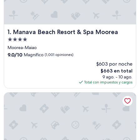
Manava Beach Resort & Spa Moorea
1. Manava Beach Resort & Spa Moorea
Propiedad
de
Moorea-Maiao
4.0
9.0
9.0/10
Magnífico
(1,001 opiniones)
estrellas
de
$603 por noche
10,
El
$663 en total
Magnífico,
precio
(1,001
9 ago. - 10 ago.
actual
opiniones)
Total con impuestos y cargos
es
de
InterContinental Resort Tahiti by IHG
$663