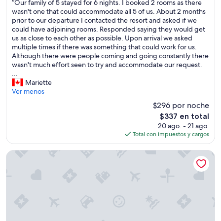
“
“Our family of 5 stayed for 6 nights. I booked 2 rooms as there
10,
u
a
O
wasn't one that could accommodate all 5 of us. About 2 months
Excelente,
n
r
u
prior to our departure I contacted the resort and asked if we
(129
a
n
r
could have adjoining rooms. Responded saying they would get
opiniones)
s
o
f
us as close to each other as possible. Upon arrival we asked
o
s
a
multiple times if there was something that could work for us.
n
y
m
Although there were people coming and going constantly there
r
t
i
wasn't much effort seen to try and accommodate our request.
i
u
l
...
s
v
y
Mariette
a
i
o
Ver menos
”
m
f
o
$296 por noche
5
s
El
$337 en total
s
q
precio
20 ago. - 21 ago.
t
u
actual
Total con impuestos y cargos
a
e
es
y
l
de
e
Boutique Hotel Kon Tiki Tahiti
l
$337
d
a
f
m
o
a
r
r
6
3
n
v
i
e