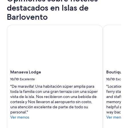
tree
e
t
estándar.
h
a
destacados en Islas de
n
b
e
e
t
e
f
n
Barlovento
r
a
r
M
a
b
o
o
e
l
Manaeva Lodge
Boutique Hot
n
o
n
e
t
r
e
t
d
e
l
o
e
a
c
s
s
,
u
l
k
s
a
e
f
i
r
e
o
n
t
p
r
o
Manaeva Lodge
Boutique Ho
o
d
d
p
d
u
10/10
Excelente
10/10
Excelen
i
u
e
e
n
"De maravilla! Una habitación súper amplia para
"Location wa
e
s
t
i
toda la familia con una gran terraza con una súper
ferry stati
d
p
o
n
vista de la isla. Nos recibieron con una bebida de
and staff we
e
u
t
g
cortesía y Nos llevaron al aeropuerto sin costo,
memory card
s
é
h
s
una atención excelente de parte de todo su
helpful and 
/
s
e
u
personal."
way back to T
q
d
n
g
Ver menos
Ver menos
u
e
o
g
i
h
i
e
e