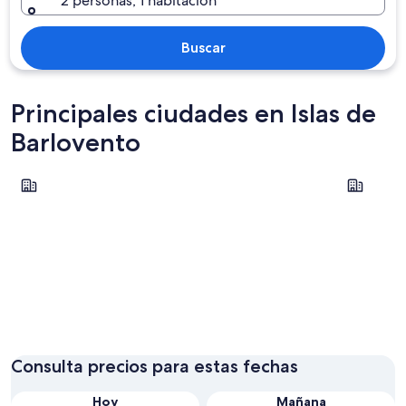
2 personas, 1 habitación
Buscar
Principales ciudades en Islas de
Barlovento
Papeete
Moorea-M
Papeete
Moorea
Consulta precios para estas fechas
Hoy
Mañana