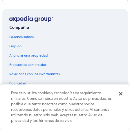
b
p
e
u
Hoteles con traslado del/al aeropuerto en Papeete
a
r
n
r
o
Hoteles en Papeete
g
a
p
a
q
Villas en Papeete
t
l
Compañía
u
i
o
Hoteles en Taunoa
e
o
Quiénes somos
w
l
n
Hoteles en Arue
y
a
s
Empleo
t
t
”
r
e
Anunciar una propiedad
a
m
n
Propuestas comerciales
p
q
e
u
Relaciones con los inversionistas
r
i
a
Publicidad
l
t
o
u
Affiliate Marketing
Este sitio utiliza cookies y tecnologías de seguimiento
e
r
similares. Como se indica en nuestro Aviso de privacidad, es
l
a
posible que tanto nosotros como nuestros socios
r
Ideas para inspirarte
e
recopilemos datos personales y otros detalles. Al continuar
e
s
utilizando nuestro sitio web, aceptas nuestro Aviso de
s
Lugares turísticos de Estados Unidos
t
privacidad y los Términos de servicio.
o
é
Hoteles en Estados Unidos
r
f