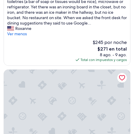
o
toiletries (a bar of soap or tissues would be nice), microwave or
opiniones)
w
c
s
refrigerator. Yet there was an ironing board in the closet, but no
e
t
:
iron, and there was an ice maker in the hallway, but no ice
r
e
g
bucket. No restaurant on site. When we asked the front desk for
e
d
o
dining suggestions they said to use Google...
s
t
o
Roxanne
p
h
d
Ver menos
e
e
l
c
r
$245 por noche
o
t
e
El
$271 en total
c
a
s
precio
8 ago. - 9 ago.
a
c
o
actual
Total con impuestos y cargos
t
u
r
es
i
l
t
de
o
The Brando, Tetiaroa Private Island
a
a
$271
n
r
n
,
!
d
c
W
a
l
e
s
e
l
k
a
e
e
n
f
d
,
t
i
n
o
f
e
u
w
w
r
e