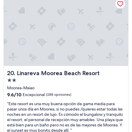
w
e
$72
e
g
r
l
e
i
e
r
w
j
a
s
f
l
e
a
e
r
t
i
s
w
s
t
g
.
.
e
a
g
a
e
.
E
r
s
r
p
,
.
l
v
a
e
a
a
.
a
i
n
a
r
n
i
c
i
t
a
d
r
i
c
”
c
a
e
o
e
e
n
a
,
m
r
o
c
f
a
r
t
o
u
k
Linareva Moorea Beach Resort
20. Linareva Moorea Beach Resort
a
h
n
e
e
r
e
Propiedad
d
r
r
l
r
i
de
o
i
Moorea-Maiao
a
p
c
n
n
2.0
9.6
9.6/10
Excepcional
p
(288 opiniones)
l
i
u
t
estrellas
de
u
u
o
n
h
“
“Este resort es una muy buena opción de gama media para
10,
e
s
n
p
e
E
pasar unos día en Moorea, si no puedes /quieres estar todas las
Excepcional,
r
i
a
o
h
s
noches en un resort de lujo. Es cómodo el bungalow y tranquilo
(288
t
s
d
c
a
t
el resort, el personal de recepción muy amables. Una playa que
opiniones)
a
t
o
o
l
e
está bien para un baño pero no es de las mejores de Moorea. Y
.
h
e
g
l
r
el sunset es muy bonito desde allí. ”
E