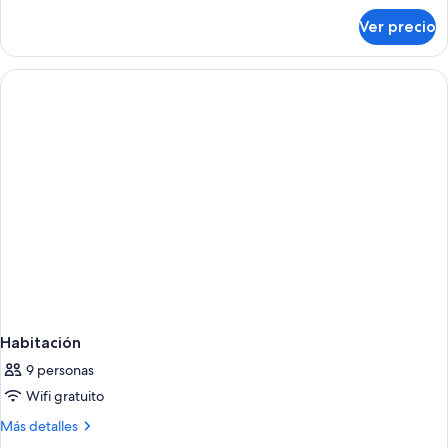
sobre
Ver precio
Beach
Bungalow
Habitación
9 personas
Wifi gratuito
Más
Más detalles
detalles