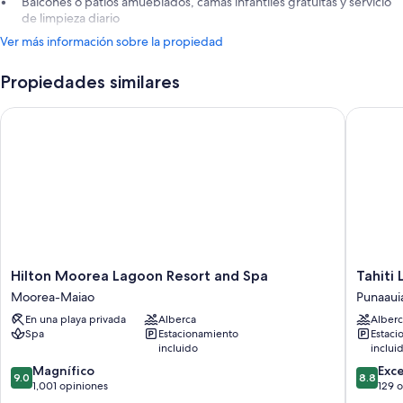
Balcones o patios amueblados, camas infantiles gratuitas y servicio
de limpieza diario
Ver más información sobre la propiedad
Propiedades similares
Hilton Moorea Lagoon Resort and Spa
Tahiti L
Hilton
Tahiti
Hilton Moorea Lagoon Resort and Spa
Tahiti
Moorea
Lagoon
Moorea-Maiao
Punaaui
Lagoon
Resort
En una playa privada
Alberca
Alberc
Resort
Punaaui
Spa
Estacionamiento
Estaci
and
incluido
inclui
Spa
9.0
8.8
Moorea-
Magnífico
Exc
9.0
8.8
de
de
Maiao
1,001 opiniones
129 
10,
10,