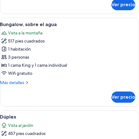
sobre
Ver precio
Dúplex
familiar
Abrir
Un dormitorio amplio con una cama g
6
Bungalow, sobre el agua
todas
Vista a la montaña
las
517 pies cuadrados
fotos
de
1 habitación
Bungalow,
3 personas
sobre
1 cama King y 1 cama individual
el
Wifi gratuito
agua
Más
Más detalles
detalles
sobre
Ver precio
Bungalow,
sobre
el
Abrir
Habitación de hotel ordenada con cam
5
agua
Dúplex
todas
Vista al jardín
las
457 pies cuadrados
fotos