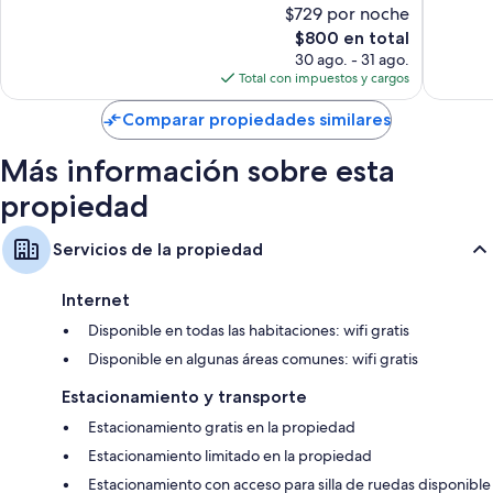
$729 por noche
Magnífico,
Excelent
El
$800 en total
1,001
129
precio
opiniones
opinion
30 ago. - 31 ago.
actual
Total con impuestos y cargos
es
de
Comparar propiedades similares
$800
Más información sobre esta
propiedad
Servicios de la propiedad
Internet
Disponible en todas las habitaciones: wifi gratis
Disponible en algunas áreas comunes: wifi gratis
Estacionamiento y transporte
Estacionamiento gratis en la propiedad
Estacionamiento limitado en la propiedad
Estacionamiento con acceso para silla de ruedas disponible