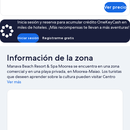
sobre
Ver precio
Habitación
Inicia sesión y reserva para acumular crédito OneKeyCash en
miles de hoteles. ¡Más recompensas te llevan a más aventuras!
Iniciar sesión
Registrarme gratis
Información de la zona
Manava Beach Resort & Spa Moorea se encuentra en una zona
comercial y en una playa privada, en Moorea-Maiao. Los turistas
que deseen aprender sobre la cultura pueden visitar Centro
cultural Tiki Village, mientras que las personas que quieran
Ver más
apreciar la belleza natural del área pueden ir a Playa Ta'ahiamanu
y Jardín tropical de Moorea. También puedes darte una vuelta
por Campo de golf Moorea Green Pearl y Belvedere Lookout.
Las actividades como ski acuático y parasailing ofrecen una gran
oportunidad de disfrutar del agua y, si buscas un poco de
adrenalina, puedes hacer paseos a pie o ciclismo en senderos y
tours ecológicos en los alrededores.
Visita nuestra guía de
Maharepa