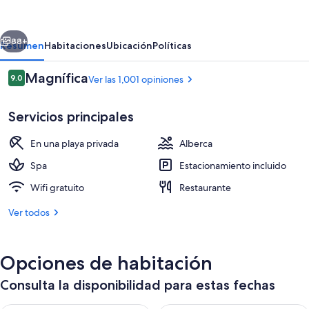
Resort
&
erior
Siguiente
Spa
88+
Resumen
Habitaciones
Ubicación
Políticas
Moorea
Opiniones
Magnífica
9.0
Ver las 1,001 opiniones
9.0 de 10,
Servicios principales
En una playa privada
Alberca
Spa
Estacionamiento incluido
Wifi gratuito
Restaurante
Exterior
Ver todos
Opciones de habitación
Consulta la disponibilidad para estas fechas