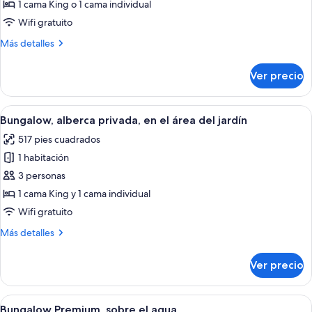
Habitación,
1 cama King o 1 cama individual
vista
Wifi gratuito
al
Más
Más detalles
jardín
detalles
sobre
Ver precio
Habitación,
vista
al
Abrir
Bungalow, alberca privada, en el área d
6
jardín
Bungalow, alberca privada, en el área del jardín
todas
517 pies cuadrados
las
1 habitación
fotos
de
3 personas
Bungalow,
1 cama King y 1 cama individual
alberca
Wifi gratuito
privada,
Más
Más detalles
en
detalles
el
sobre
Ver precio
Bungalow,
área
alberca
del
privada,
Abrir
Un dormitorio amplio con una cama gra
jardín
7
en
Bungalow Premium, sobre el agua