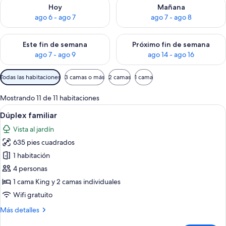
Consulta la disponibilidad para hoy ago 6 - ago 7
Consulta la disponibilidad pa
Hoy
Mañana
ago 6 - ago 7
ago 7 - ago 8
Consulta la disponibilidad para este fin de semana ago 7 - ag
Consulta la disponibilidad par
Este fin de semana
Próximo fin de semana
ago 7 - ago 9
ago 14 - ago 16
Filtros
Todas las habitaciones
3 camas o más
2 camas
1 cama
disponibles
para
Mostrando 11 de 11 habitaciones
las
Abrir
Una habitación de hotel con dos camas
4
Dúplex familiar
habitaciones
todas
Vista al jardín
las
635 pies cuadrados
fotos
de
1 habitación
Dúplex
4 personas
familiar
1 cama King y 2 camas individuales
Wifi gratuito
Más
Más detalles
detalles