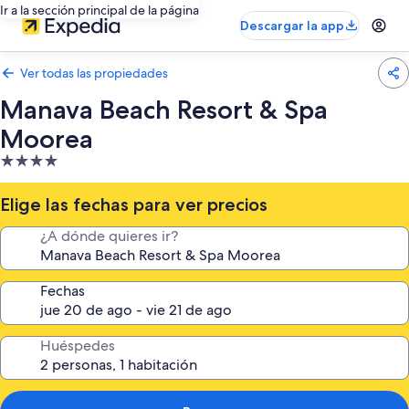
Ir a la sección principal de la página
Descargar la app
Ver todas las propiedades
Manava Beach Resort & Spa
Moorea
Propiedad
de
4.0
Elige las fechas para ver precios
estrellas
¿A dónde quieres ir?
Fechas
Huéspedes