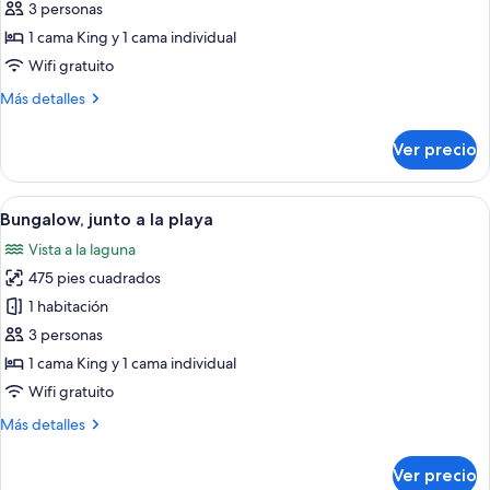
de
3 personas
Dúplex
1 cama King y 1 cama individual
Wifi gratuito
Más
Más detalles
detalles
sobre
Ver precio
Dúplex
Abrir
Habitación de hotel con una cama gran
6
Bungalow, junto a la playa
todas
Vista a la laguna
las
475 pies cuadrados
fotos
de
1 habitación
Bungalow,
3 personas
junto
1 cama King y 1 cama individual
a
Wifi gratuito
la
Más
Más detalles
playa
detalles
sobre
Ver precio
Bungalow,