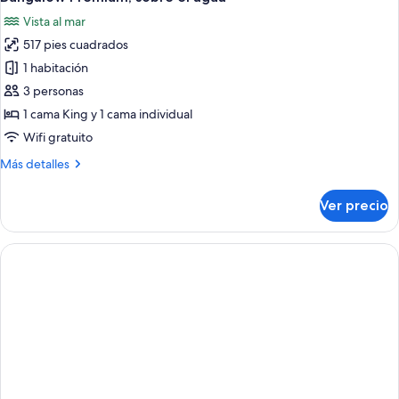
todas
el
Vista al mar
área
las
del
517 pies cuadrados
fotos
jardín
de
1 habitación
Bungalow
3 personas
Premium,
1 cama King y 1 cama individual
sobre
Wifi gratuito
el
Más
Más detalles
agua
detalles
sobre
Ver precio
Bungalow
Premium,
sobre
el
agua