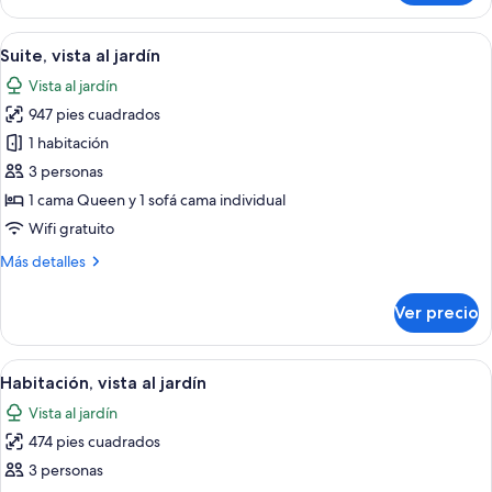
junto
a
Abrir
Una habitación de hotel moderna con u
4
la
Suite, vista al jardín
todas
playa
Vista al jardín
las
947 pies cuadrados
fotos
de
1 habitación
Suite,
3 personas
vista
1 cama Queen y 1 sofá cama individual
al
Wifi gratuito
jardín
Más
Más detalles
detalles
sobre
Ver precio
Suite,
vista
al
Abrir
Habitación de hotel con dos camas, un 
7
jardín
Habitación, vista al jardín
todas
Vista al jardín
las
474 pies cuadrados
fotos
de
3 personas