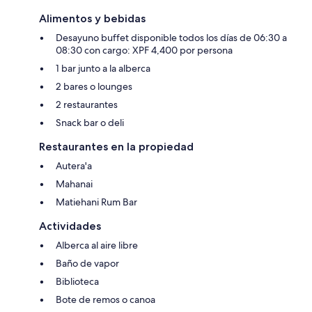
Alimentos y bebidas
Desayuno buffet disponible todos los días de 06:30 a
08:30 con cargo: XPF 4,400 por persona
1 bar junto a la alberca
2 bares o lounges
2 restaurantes
Snack bar o deli
Restaurantes en la propiedad
Autera'a
Mahanai
Matiehani Rum Bar
Actividades
Alberca al aire libre
Baño de vapor
Biblioteca
Bote de remos o canoa