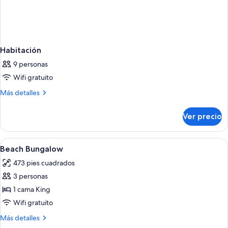
Habitación
9 personas
Wifi gratuito
Más
Más detalles
detalles
sobre
Ver precio
Habitación
Abrir
Ropa de cama de alta calidad y miniba
2
Beach Bungalow
todas
473 pies cuadrados
las
3 personas
fotos
de
1 cama King
Beach
Wifi gratuito
Bungalow
Más
Más detalles
detalles