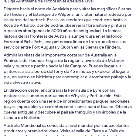
la Liga Australiana de Fútbol en el Adelaide Oval.
Dirígete hacia el norte de Adelaida para visitar las magníficas Sierras
de Flinders y el Estanque de Wilpena, un cráter natural rodeado por
las sierras del outback. Escala los senderos que conducen hasta la
Roca de Arkaroo, donde podrás observar la flora nativa y pinturas
rupestres aborígenes de 5000 años de antigüedad. La famosa
historia de las fronteras de Australia aún perdura en el histórico
Ferrocarril Pichi Richi, una pintoresca línea de tren que ofrece sus
servicios entre Port Augusta y Quorn en las Sierras de Flinders.
Admira las vistas de la imponente costa sur de Australia en la
Península de Fleurieu, hogar de la región vitivinícola de McLaren
Vale y punto de partida hacia la Isla Canguro. Puedes llegar a la
pintoresca isla a bordo del ferry de 45 minutos y explorar el lugar a
pie, en auto o en bicicleta para contemplar el asombroso paisaje y la
vida silvestre nativa.
En dirección oeste, encontrarás la Península de Eyre con las
pintorescas ciudades portuarias de Whyalla y Port Lincoln. Esta
región cuenta con una serie de impresionantes parques nacionales,
playas impecables y excelentes condiciones para el buceo. Observa
cuevas antiguas y descubre el paisaje tranquilo y sin árboles de la
Llanura de Nullarbor.
Australia Meridional es conocida a nivel mundial por sus excelentes
productos y premiados vinos. Visita el Valle de Clare y el Valle de