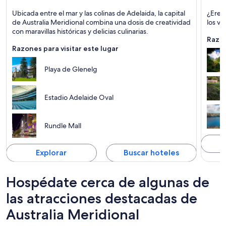
Adelaida
Mount
Ubicada entre el mar y las colinas de Adelaida, la capital
¿Eres 
Comidas, Compras y Para toda la familia
Lagos,
de Australia Meridional combina una dosis de creatividad
los v
con maravillas históricas y delicias culinarias.
Razon
Razones para visitar este lugar
Playa de Glenelg
Estadio Adelaide Oval
Rundle Mall
Explorar
Buscar hoteles
Hospédate cerca de algunas de
las atracciones destacadas de
Australia Meridional