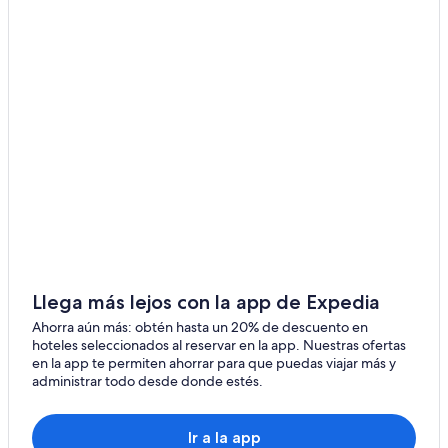
B&B en Coober Pedy
Campings en Coober Pedy
Casas de huéspedes en Coober Pedy
Casas vacacionales en Coober Pedy
Casas flotantes en Coober Pedy
Casas rurales en Coober Pedy
Apartamentos en Coober Pedy
Apart-Hoteles en Coober Pedy
Hoteles con casino en Coober Pedy
Hoteles de golf en Coober Pedy
Llega más lejos con la app de Expedia
Hoteles con spa en Coober Pedy
Ahorra aún más: obtén hasta un 20% de descuento en
hoteles seleccionados al reservar en la app. Nuestras ofertas
Hoteles todo incluido en Coober Pedy
en la app te permiten ahorrar para que puedas viajar más y
administrar todo desde donde estés.
Hoteles de lujo en Coober Pedy
Hoteles de negocios en Coober Pedy
Ir a la app
Hoteles históricos en Coober Pedy