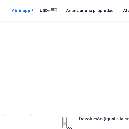
•
Abrir app
USD
Anunciar una propiedad
Ate
 Económico en Louisiana
Devolución (igual a la e