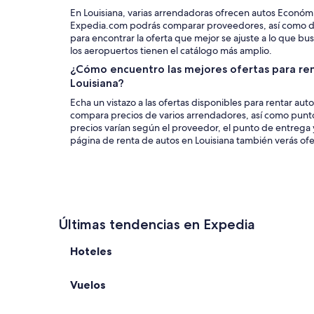
En Louisiana, varias arrendadoras ofrecen autos Económi
Expedia.com podrás comparar proveedores, así como d
para encontrar la oferta que mejor se ajuste a lo que bus
los aeropuertos tienen el catálogo más amplio.
¿Cómo encuentro las mejores ofertas para re
Louisiana?
Echa un vistazo a las ofertas disponibles para rentar au
compara precios de varios arrendadores, así como punto
precios varían según el proveedor, el punto de entrega y
página de renta de autos en Louisiana también verás ofer
Últimas tendencias en Expedia
Hoteles
Vuelos