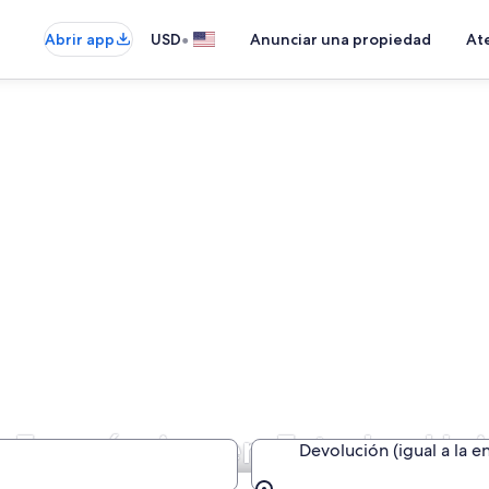
•
Abrir app
USD
Anunciar una propiedad
Ate
s Económico en Estados Un
Devolución (igual a la e