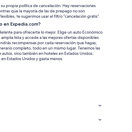
 su propia política de cancelación. Hay reservaciones
entras que la mayoría de las de prepago no son
xibles, te sugerimos usar el filtro “cancelación gratis”.
to en Expedia.com?
lante para ofrecerte lo mejor. Elige un auto Económico
amplia lista y accede a las mejores ofertas disponibles
tendrás recompensas por cada reservación que hagas;
inerario completo, todo en un mismo lugar. Tenemos las
e autos, sino también en hoteles en Estados Unidos.
 en Estados Unidos y gasta menos.