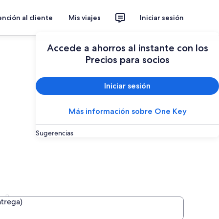
nción al cliente
Mis viajes
Iniciar sesión
Accede a ahorros al instante con los
Precios para socios
Iniciar sesión
Más información sobre One Key
Sugerencias
idos
ntrega)