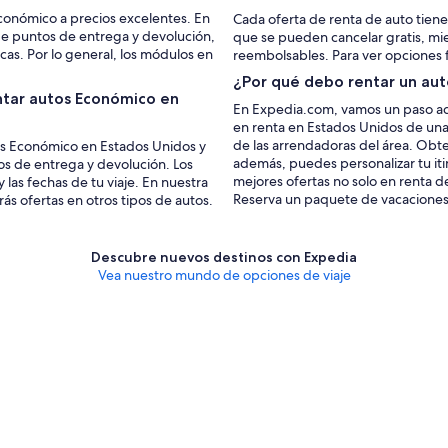
conómico a precios excelentes. En
Cada oferta de renta de auto tiene
e puntos de entrega y devolución,
que se pueden cancelar gratis, mi
cas. Por lo general, los módulos en
reembolsables. Para ver opciones fle
¿Por qué debo rentar un au
ntar autos Económico en
En Expedia.com, vamos un paso ade
en renta en Estados Unidos de una 
de las arrendadoras del área. Ob
utos Económico en Estados Unidos y
además, puedes personalizar tu it
s de entrega y devolución. Los
mejores ofertas no solo en renta d
 las fechas de tu viaje. En nuestra
Reserva un paquete de vacaciones
s ofertas en otros tipos de autos.
Descubre nuevos destinos con Expedia
Vea nuestro mundo de opciones de viaje