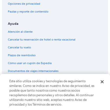
Opciones de privacidad
Pautas y reporte de contenido
Ayuda
Atención al cliente
Cancelar tu reservación de hotel o renta vacacional
Cancelar tu vuelo
Plazos de reembolso
Cómo usar un cupón de Expedia
Documentos de viajes internacionales
Este sitio utiliza cookies y tecnologías de seguimiento
© 2026 Expedia, Inc., una empresa de Expedia Group. Todos los
derechos reservados. Expedia y el logo de Expedia son marcas
similares. Como se indica en nuestro Aviso de privacidad, es
registradas o marcas comerciales de Expedia, Inc. CST# 2029030-50.
posible que tanto nosotros como nuestros socios
recopilemos datos personales y otros detalles. Al continuar
utilizando nuestro sitio web, aceptas nuestro Aviso de
privacidad y los Términos de servicio.