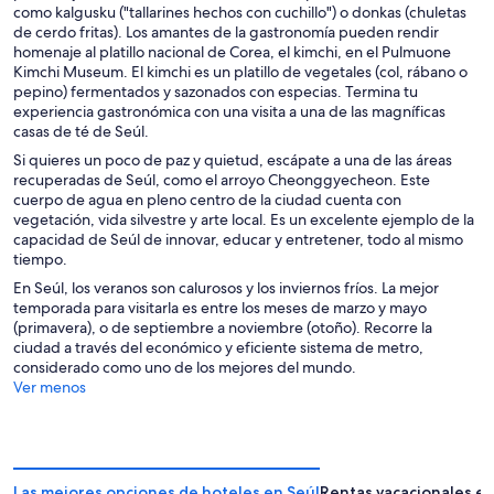
como kalgusku ("tallarines hechos con cuchillo") o donkas (chuletas
de cerdo fritas). Los amantes de la gastronomía pueden rendir
homenaje al platillo nacional de Corea, el kimchi, en el Pulmuone
Kimchi Museum. El kimchi es un platillo de vegetales (col, rábano o
pepino) fermentados y sazonados con especias. Termina tu
experiencia gastronómica con una visita a una de las magníficas
casas de té de Seúl.
Si quieres un poco de paz y quietud, escápate a una de las áreas
recuperadas de Seúl, como el arroyo Cheonggyecheon. Este
cuerpo de agua en pleno centro de la ciudad cuenta con
vegetación, vida silvestre y arte local. Es un excelente ejemplo de la
capacidad de Seúl de innovar, educar y entretener, todo al mismo
tiempo.
En Seúl, los veranos son calurosos y los inviernos fríos. La mejor
temporada para visitarla es entre los meses de marzo y mayo
(primavera), o de septiembre a noviembre (otoño). Recorre la
ciudad a través del económico y eficiente sistema de metro,
considerado como uno de los mejores del mundo.
Ver menos
Las mejores opciones de hoteles en Seúl
Rentas vacacionales en