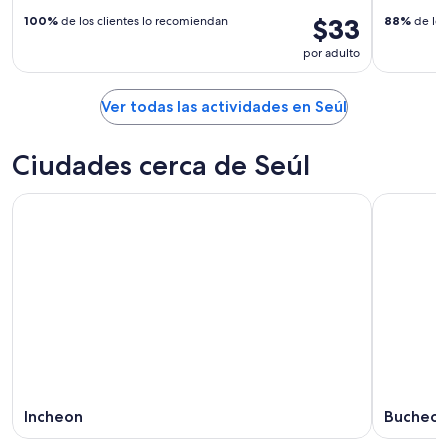
$33
100%
de los clientes lo recomiendan
88%
de los
por adulto
Ver todas las actividades en Seúl
Ciudades cerca de Seúl
Incheon
Bucheo