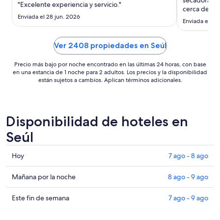
secadora , m
"Excelente experiencia y servicio."
28
cerca de es
Enviada el 28 jun. 2026
es amable."
ago
Enviada el 5 
al
29
Ver 2408 propiedades en Seúl
ago
Precio más bajo por noche encontrado en las últimas 24 horas, con base
en una estancia de 1 noche para 2 adultos. Los precios y la disponibilidad
están sujetos a cambios. Aplican términos adicionales.
Disponibilidad de hoteles en
Seúl
Consultar
Hoy
7 ago - 8 ago
precios
en
Consultar
Mañana por la noche
8 ago - 9 ago
Seúl
precios
para
en
Consultar
Este fin de semana
7 ago - 9 ago
hoy,
Seúl
precios
7
para
en