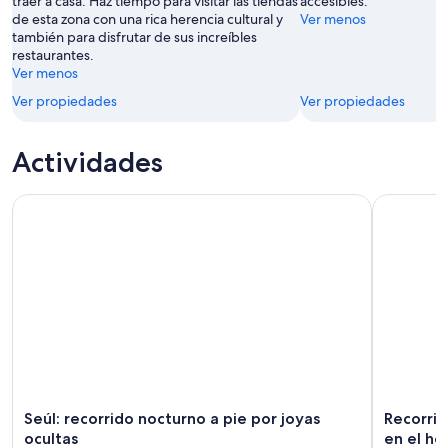
traer a casa. Haz tiempo para visitar las tiendas
accesibles.
de esta zona con una rica herencia cultural y
Ver menos
también para disfrutar de sus increíbles
restaurantes.
Ver menos
Ver propiedades
Ver propiedades
Actividades
Seúl: recorrido nocturno a pie por joyas ocultas
Recorrido 
Seúl: recorrido nocturno a pie por joyas
Recorrid
ocultas
en el ho