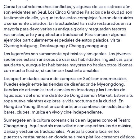
Corea ha sufrido muchos conflictos, y algunas de las cicatrices aún
son evidentes en Seúl. Los Cinco Grandes Palacios de la ciudad son
testimonio de ello, ya que todos estos complejos fueron destruidos
o seriamente dañados. En la actualidad han sido restaurados en su
mayoría para devolverles su antigua gloria y resguardan tesoros
nacionales, arte y arquitectura tradicional. Para conocer algunos
ejemplos particularmente especiales de estos palacios, visita
Gyeongbokgung, Deoksugung y Changgyeonggung.
Los lugareños son sumamente optimistas y amigables. Los jóvenes
seulenses estarán ansiosos de usar sus habilidades lingüísticas para
ayudarte y, aunque los habitantes mayores no hablan otros idiomas
con mucha fluidez, sí suelen ser bastante amables.
Las oportunidades para ir de compras en Seúl son innumerables.
Puedes elegir entre las tiendas de diseñador de Myeongdong,
tiendas de artesanías tradicionales en Insadong y las tiendas de
liquidación del enorme distrito de Dongdaemun Market. Estrena tu
ropa nueva mientras exploras la vida nocturna de la ciudad. En
Hongdae Young Street encontrarás una combinación ecléctica de
bares, clubes, música en vivo y cine independiente.
Sumérgete en la cultura coreana clásica en lugares como el Teatro
Chongdong. Aquí podrás maravillarte con espectáculos de música,
danza y vestuarios tradicionales. Prueba la cocina local en los
puestos y restaurantes en donde se sirven platillos coreanos clásicos