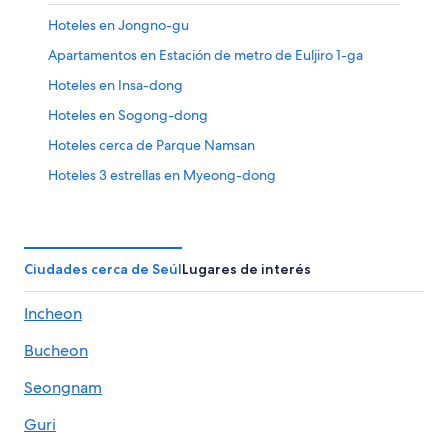
Hoteles en Jongno-gu
Apartamentos en Estación de metro de Euljiro 1-ga
Hoteles en Insa-dong
Hoteles en Sogong-dong
Hoteles cerca de Parque Namsan
Hoteles 3 estrellas en Myeong-dong
Hoteles 4 estrellas en Myeong-dong
Hoteles 5 estrellas en Myeong-dong
Apart-Hoteles en Myeong-dong
Ciudades cerca de Seúl
Lugares de interés
Hoteles con concierge en Myeong-dong
Incheon
Hoteles con casino en Myeong-dong
Bucheon
Hoteles con spa en Myeong-dong
Hoteles familiares en Myeong-dong
Seongnam
Hoteles históricos en Myeong-dong
Guri
Hoteles románticos en Myeong-dong