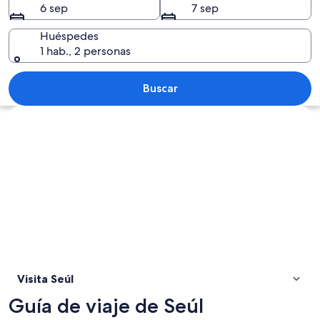
6 sep
7 sep
Huéspedes
1 hab., 2 personas
Un edificio moderno con fachada de vid
Buscar
Explorar mapa
Visita Seúl
Guía de viaje de Seúl