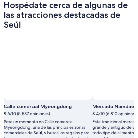
Hospédate cerca de algunas de
ago
mañana
Seúl
-
por
para
las atracciones destacadas de
8
la
este
Seúl
ago
noche,
fin
8
de
ago
semana,
-
7
9
ago
ago
-
9
ago
Calle comercial Myeongdong
Mercado Namdae
8.6/10 (5,537 opiniones)
8.4/10 (6,810 opiniones
Pasa un momento en Calle comercial
Este tradicional mercad
Myeongdong, una de las principales zonas
grande y antiguo de Seú
comerciales de Seúl, y busca los regalos para
todo tipo de alimentos 