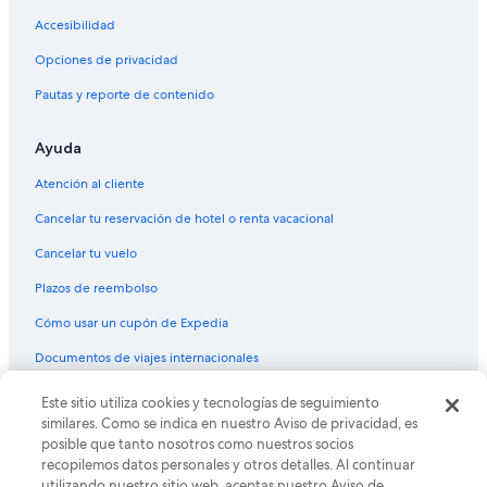
Accesibilidad
Opciones de privacidad
Pautas y reporte de contenido
Ayuda
Atención al cliente
Cancelar tu reservación de hotel o renta vacacional
Cancelar tu vuelo
Plazos de reembolso
Cómo usar un cupón de Expedia
Documentos de viajes internacionales
Este sitio utiliza cookies y tecnologías de seguimiento
© 2026 Expedia, Inc., una empresa de Expedia Group. Todos los
derechos reservados. Expedia y el logo de Expedia son marcas
similares. Como se indica en nuestro Aviso de privacidad, es
registradas o marcas comerciales de Expedia, Inc. CST# 2029030-50.
posible que tanto nosotros como nuestros socios
recopilemos datos personales y otros detalles. Al continuar
utilizando nuestro sitio web, aceptas nuestro Aviso de