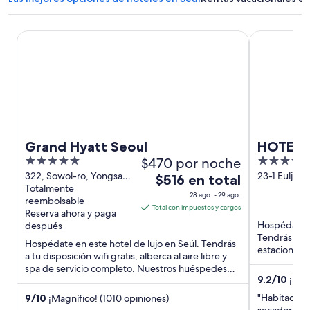
Grand Hyatt Seoul
HOTEL TH
Grand Hyatt Seoul
HOTEL 
5
$470 por noche
4
MYEON
out
out
322, Sowol-ro, Yongsan-
23-1 Eulji-ro
El
$516 en total
gu Seoul Seoul
Totalmente
gu Seoul
of
of
precio
28 ago. - 29 ago.
reembolsable
5
5
es
Total con impuestos y cargos
Reserva ahora y paga
de
Hospédate e
después
$516
Tendrás a tu 
Hospédate en este hotel de lujo en Seúl. Tendrás
en
estacionami
a tu disposición wifi gratis, alberca al aire libre y
cerca de atr
total
spa de servicio completo. Nuestros huéspedes
por
9.2
/
10
¡Magn
destacan ...
noche
"Habitación 
9
/
10
¡Magnífico! (1010 opiniones)
del