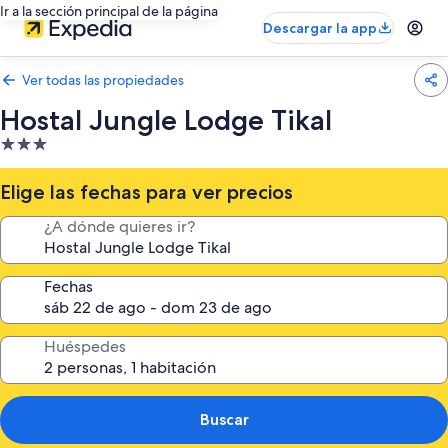
Ir a la sección principal de la página
Descargar la app
Ver todas las propiedades
Hostal Jungle Lodge Tikal
Propiedad
de
3.0
Elige las fechas para ver precios
estrellas
¿A dónde quieres ir?
Fechas
Huéspedes
Buscar