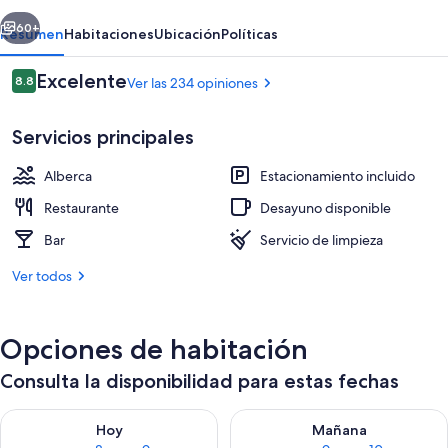
Tikal
erior
Siguiente
60+
Resumen
Habitaciones
Ubicación
Políticas
Opiniones
Excelente
8.8
Ver las 234 opiniones
8.8 de 10,
Servicios principales
Alberca
Estacionamiento incluido
Restaurante
Desayuno disponible
Bar
Servicio de limpieza
Área de sala de estar
Ver todos
Opciones de habitación
Consulta la disponibilidad para estas fechas
Consulta la disponibilidad para hoy ago 8 - ago 9
Consulta la disponibilidad pa
Hoy
Mañana