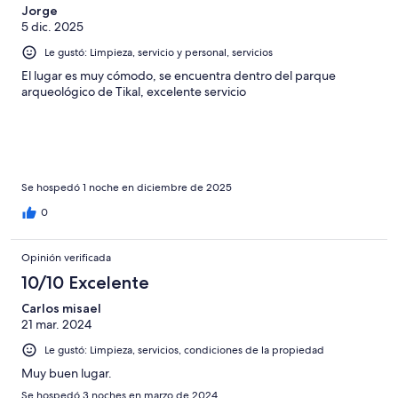
234
de
Jorge
opiniones
5 dic. 2025
234
opiniones
Le gustó: Limpieza, servicio y personal, servicios
El lugar es muy cómodo, se encuentra dentro del parque
arqueológico de Tikal, excelente servicio
Se hospedó 1 noche en diciembre de 2025
0
Opinión verificada
10/10 Excelente
Carlos misael
21 mar. 2024
Le gustó: Limpieza, servicios, condiciones de la propiedad
Muy buen lugar.
Se hospedó 3 noches en marzo de 2024