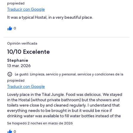
propiedad
Traducir con Google
It was a typical Hostal, in a very beautiful place.
0
Opinión verificada
10/10 Excelente
Stephanie
13 mar. 2026
Le gustó: Limpieza, servicio y personal, servicios y condiciones de la
propiedad
Traducir con Google
Lovely place in the Tikal Jungle. Food was delicious. We stayed
in the Hostal (without private bathroom) but the showers and
toilets were close by and cleaned regularly. I understand that
everything needs to be brought in but it would be nice if
drinking water was available to fill water bottles instead of the
constant need to use plastic bottles. Perhaps a goal for a
Se hospedó 2 noches en marzo de 2026
greener future.
0