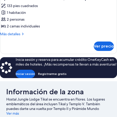
todas
matrimonial,
133 pies cuadrados
baño
las
compartido
1 habitación
fotos
de
2 personas
Exploration
2 camas individuales
2
Más
Más detalles
camas
detalles
individuales,
sobre
Ver precio
Exploration
baño
2
compartido
camas
Inicia sesión y reserva para acumular crédito OneKeyCash en
individuales,
miles de hoteles. ¡Más recompensas te llevan a más aventuras!
baño
compartido
Iniciar sesión
Registrarme gratis
Información de la zona
Hostal Jungle Lodge Tikal se encuentra en Flores. Los lugares
emblemáticos del área incluyen Tikal y Templo V. También
puedes darte una vuelta por Templo II y Pirámide Mundo
Perdido.
Ver más
Visita nuestra guía de Flores