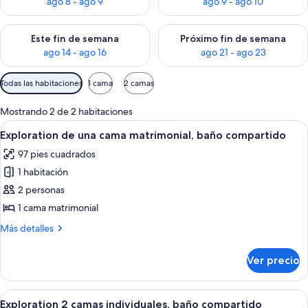
ago 8 - ago 9
ago 9 - ago 10
Consulta la disponibilidad para este fin de semana ago 14 - ag
Consulta la disponibilidad pa
Este fin de semana
Próximo fin de semana
ago 14 - ago 16
ago 21 - ago 23
Filtros
Todas las habitaciones
1 cama
2 camas
disponibles
para
Mostrando 2 de 2 habitaciones
las
Abrir
Una habitación de hotel con una cama
8
Exploration de una cama matrimonial, baño compartido
habitaciones
todas
97 pies cuadrados
las
1 habitación
fotos
de
2 personas
Exploration
1 cama matrimonial
de
Más
Más detalles
una
detalles
cama
sobre
Ver precio
Exploration
matrimonial,
de
baño
una
Abrir
Una habitación de hotel con dos cama
compartido
6
cama
Exploration 2 camas individuales, baño compartido