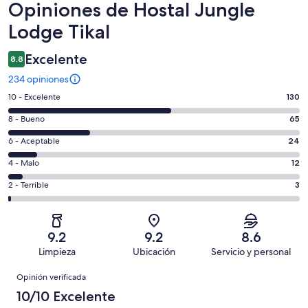
Opiniones
Opiniones de Hostal Jungle
Lodge Tikal
Excelente
8.8
234 opiniones
Puntuación
10 - Excelente
130
de
Puntuación
8 - Bueno
65
10,
de
es
Puntuación
6 - Aceptable
24
8,
decir,
de
es
Puntuación
4 - Malo
12
Excelente.
6,
decir,
de
Basada
es
Puntuación
2 - Terrible
3
Bueno.
4,
en
decir,
de
Basada
es
130
Aceptable.
2,
en
decir,
de
Basada
es
65
Malo.
9.2
9.2
8.6
234
en
decir,
de
Basada
Limpieza
Ubicación
Servicio y personal
opiniones
24
Terrible.
234
en
Opiniones
de
Basada
opiniones
Opinión verificada
12
234
en
de
10/10 Excelente
opiniones
3