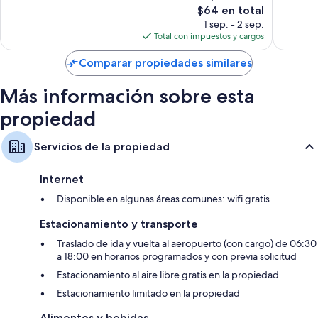
El
$64 en total
703
309
precio
opinion
1 sep. - 2 sep.
opiniones
actual
Total con impuestos y cargos
es
de
Comparar propiedades similares
$64
Más información sobre esta
propiedad
Servicios de la propiedad
Internet
Disponible en algunas áreas comunes: wifi gratis
Estacionamiento y transporte
Traslado de ida y vuelta al aeropuerto (con cargo) de 06:30
a 18:00 en horarios programados y con previa solicitud
Estacionamiento al aire libre gratis en la propiedad
Estacionamiento limitado en la propiedad
Alimentos y bebidas