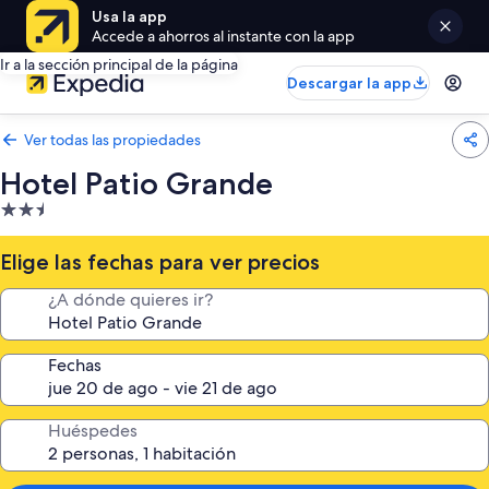
Usa la app
Accede a ahorros al instante con la app
Ir a la sección principal de la página
Descargar la app
Ver todas las propiedades
Hotel Patio Grande
Propiedad
de
2.5
Elige las fechas para ver precios
estrellas
¿A dónde quieres ir?
Fechas
Huéspedes