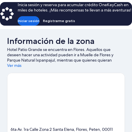
básica
Inicia sesión y reserva para acumular crédito OneKeyCash en
miles de hoteles. ¡Más recompensas te llevan a más aventuras!
Iniciar sesión
Registrarme gratis
Información de la zona
Hotel Patio Grande se encuentra en Flores. Aquellos que
deseen hacer una actividad pueden ir a Muelle de Flores y
Parque Natural Ixpanpajul, mientras que quienes quieran
apreciar la belleza natural del área pueden visitar Estación
Ver más
Biológica Las Guacamayas y Lago Petén Itzá.
Visita nuestra guía
de Flores
6ta Av. 1ra Calle Zona 2 Santa Elena, Flores, Peten, 00011