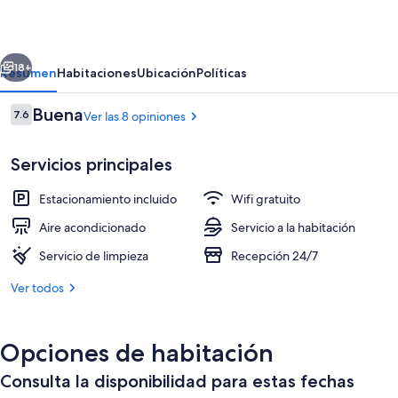
Grande
erior
Siguiente
18+
Resumen
Habitaciones
Ubicación
Políticas
Opiniones
Buena
7.6
Ver las 8 opiniones
7.6 de 10,
Servicios principales
Estacionamiento incluido
Wifi gratuito
Aire acondicionado
Servicio a la habitación
Servicio de limpieza
Recepción 24/7
Áreas de la propiedad
Ver todos
Opciones de habitación
Consulta la disponibilidad para estas fechas