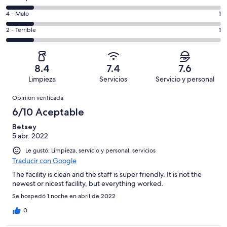
8,
decir,
de
es
Puntuación
4 - Malo
1
Excelente.
6,
decir,
de
Basada
es
Puntuación
2 - Terrible
1
Bueno.
4,
en
decir,
de
Basada
es
4
Aceptable.
2,
en
decir,
de
Basada
es
1
Malo.
8.4
7.4
7.6
8
en
decir,
de
Basada
Limpieza
Servicios
Servicio y personal
opiniones
1
Terrible.
8
en
Opiniones
de
Basada
opiniones
Opinión verificada
1
8
en
de
6/10 Aceptable
opiniones
1
8
de
Betsey
opiniones
5 abr. 2022
8
opiniones
Le gustó: Limpieza, servicio y personal, servicios
Traducir con Google
The facility is clean and the staff is super friendly. It is not the
newest or nicest facility, but everything worked.
Se hospedó 1 noche en abril de 2022
0