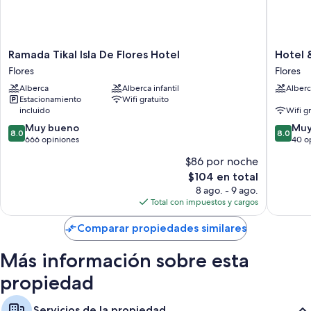
Baños con regaderas
Servicio de limpieza diario y teléfonos
Ramada
Hotel
Ramada Tikal Isla De Flores Hotel
Hotel &
Tikal
&
Flores
Flores
Isla
Brunch
Alberca
Alberca infantil
Alberc
De
Lirio
Estacionamiento
Wifi gratuito
Flores
de
incluido
Wifi g
Hotel
los
8.0
8.0
Flores
Muy bueno
Valles
Muy
8.0
8.0
de
de
666 opiniones
Flores
40 o
10,
10,
$86 por noche
Muy
Muy
El
$104 en total
bueno,
bueno,
precio
666
40
8 ago. - 9 ago.
actual
opiniones
opinion
Total con impuestos y cargos
es
de
Comparar propiedades similares
$104
Más información sobre esta
propiedad
Servicios de la propiedad