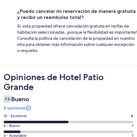
¿Puedo cancelar mi reservación de manera gratuita
y recibir un reembolso total?
Sí, esta propiedad ofrece cancelación gratuita en tarifas de
habitación seleccionadas, ¡porque la flexibilidad es importante!
Consulta la política de cancelación de la propiedad en nuestro
sitio para obtener más información sobre cualquier excepción
o requisito.
Opiniones
Opiniones de Hotel Patio
Grande
Bueno
7.6
8 opiniones
Puntuación
10 - Excelente
4
de
Puntuación
8 - Bueno
1
10,
de
es
Puntuación
6 - Aceptable
1