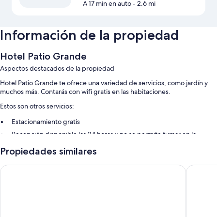
A 17 min en auto
- 2.6 mi
Información de la propiedad
Hotel Patio Grande
Aspectos destacados de la propiedad
Hotel Patio Grande te ofrece una variedad de servicios, como jardín y
muchos más. Contarás con wifi gratis en las habitaciones.
Estos son otros servicios:
Estacionamiento gratis
Recepción disponible las 24 horas y no se permite fumar en la
propiedad
Propiedades similares
Características de la habitación
Ramada Tikal Isla De Flores Hotel
Hotel & B
Todas las habitaciones de Hotel Patio Grande ofrecen amenidades que
incluyen aire acondicionado, además de otros detalles, como wifi gratis
y servicio a la habitación.
Otros de los servicios que también disfrutarás son: