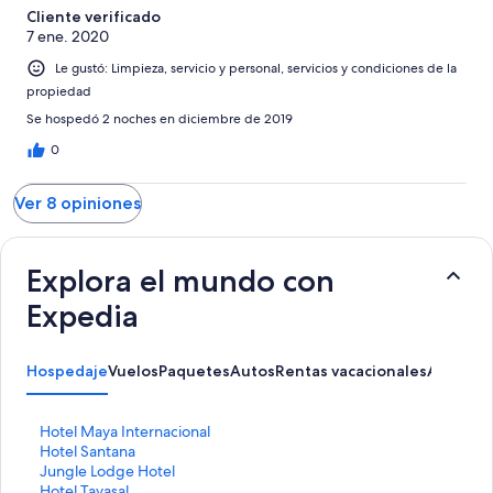
Cliente verificado
7 ene. 2020
Le gustó: Limpieza, servicio y personal, servicios y condiciones de la
propiedad
Se hospedó 2 noches en diciembre de 2019
0
Ver 8 opiniones
Explora el mundo con
Expedia
Hospedaje
Vuelos
Paquetes
Autos
Rentas vacacionales
Activida
E
Hotel Maya Internacional
n
E
Hotel Santana
l
n
E
Jungle Lodge Hotel
a
l
n
E
Hotel Tayasal