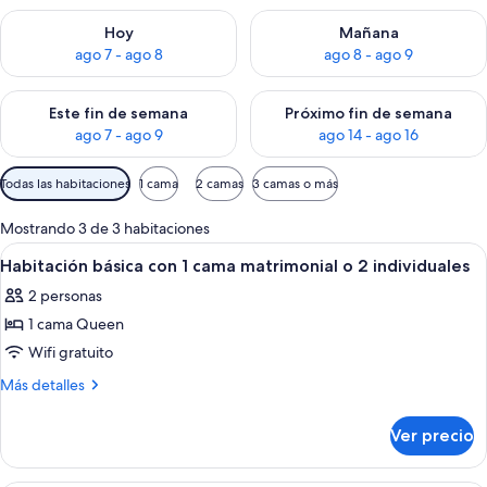
Consulta la disponibilidad para hoy ago 7 - ago 8
Consulta la disponibilidad pa
Hoy
Mañana
ago 7 - ago 8
ago 8 - ago 9
Consulta la disponibilidad para este fin de semana ago 7 - ag
Consulta la disponibilidad par
Este fin de semana
Próximo fin de semana
ago 7 - ago 9
ago 14 - ago 16
Filtros
Todas las habitaciones
1 cama
2 camas
3 camas o más
disponibles
para
Mostrando 3 de 3 habitaciones
las
Abrir
Habitación básica con 1 cama matrimoni
3
Habitación básica con 1 cama matrimonial o 2 individuales
habitaciones
todas
2 personas
las
1 cama Queen
fotos
de
Wifi gratuito
Habitación
Más
Más detalles
básica
detalles
sobre
con
Ver precio
Habitación
1
básica
cama
con