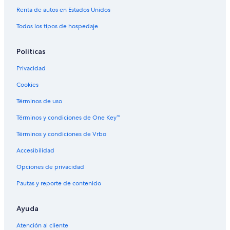
e
e
o
e
e
l
q
o
A
s
l
l
s
u
u
m
Renta de autos en Estados Unidos
H
a
s
e
t
e
Todos los tipos de hospedaje
o
n
-
s
i
l
t
d
H
a
q
i
e
C
o
u
a
Políticas
l
o
s
e
n
t
H
Privacidad
f
e
o
e
l
t
Cookies
r
e
Términos de uso
e
l
n
Términos y condiciones de One Key™
c
e
Términos y condiciones de Vrbo
C
e
Accesibilidad
n
t
Opciones de privacidad
e
Pautas y reporte de contenido
r
Ayuda
Atención al cliente