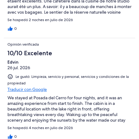
étaient excellents. Une cafetière dans la cuisine de notre studio
aurait été un plus. A savoir: il y a beaucoup de manches à monter
avec vos bagages. Le sentier de la réserve naturelle voisine
(Biotopo Cerro Cahui) est à faire (faune variée).
Se hospedó 2 noches en julio de 2026
0
Opinión verificada
10/10 Excelente
Edvin
26 jul. 2026
Le gustó: Limpieza, servicio y personal, servicios y condiciones de la
propiedad
Traducir con Google
We stayed at Posada del Cerro for four nights, and it was an
amazing experience from start to finish. The cabin is in a
beautiful location with the lake right in front, offering
breathtaking views every day. Waking up to the peaceful
scenery and enjoying the sunsets by the water made our stay
truly special. The cabin was clean, cozy, and well-equipped with
Se hospedó 4 noches en julio de 2026
everything we needed. The peaceful surroundings made it easy
to relax and disconnect, while still being close enough to enjoy
0