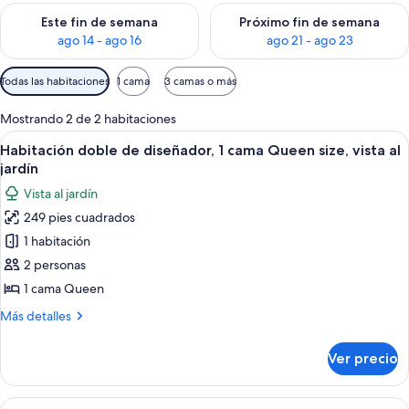
Consulta la disponibilidad para este fin de semana ago 14 - ag
Consulta la disponibilidad pa
Este fin de semana
Próximo fin de semana
ago 14 - ago 16
ago 21 - ago 23
Filtros
Todas las habitaciones
1 cama
3 camas o más
disponibles
para
Mostrando 2 de 2 habitaciones
las
Abrir
Un dormitorio con una cama, un estan
7
Habitación doble de diseñador, 1 cama Queen size, vista al
habitaciones
todas
jardín
las
Vista al jardín
fotos
249 pies cuadrados
de
1 habitación
Habitación
doble
2 personas
de
1 cama Queen
diseñador,
Más
Más detalles
1
detalles
cama
sobre
Ver precio
Habitación
Queen
doble
size,
de
Abrir
Una escalera de madera con vistas a ár