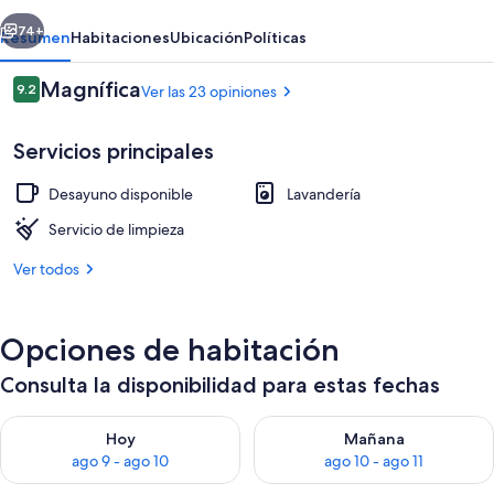
erior
Siguiente
74+
Resumen
Habitaciones
Ubicación
Políticas
Opiniones
Magnífica
9.2
Ver las 23 opiniones
9.2 de 10,
Servicios principales
Desayuno disponible
Lavandería
Servicio de limpieza
Ver todos
Espacio para trabajar con laptop y de
Opciones de habitación
Consulta la disponibilidad para estas fechas
Consulta la disponibilidad para hoy ago 9 - ago 10
Consulta la disponibilidad par
Hoy
Mañana
ago 9 - ago 10
ago 10 - ago 11