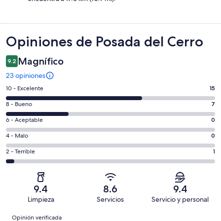
Opiniones
Opiniones de Posada del Cerro
Magnífico
9.2
23 opiniones
Puntuación
10 - Excelente
15
de
Puntuación
8 - Bueno
7
10,
de
es
Puntuación
6 - Aceptable
0
8,
decir,
de
es
Puntuación
4 - Malo
0
Excelente.
6,
decir,
de
Basada
es
Puntuación
2 - Terrible
1
Bueno.
4,
en
decir,
de
Basada
es
15
Aceptable.
2,
en
decir,
de
Basada
es
7
Malo.
9.4
8.6
9.4
23
en
decir,
de
Basada
Limpieza
Servicios
Servicio y personal
opiniones
0
Terrible.
23
en
Opiniones
de
Basada
opiniones
Opinión verificada
0