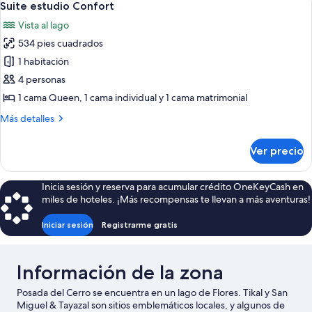
vista
6
diseñador,
Suite estudio Confort
todas
1
al
Vista al lago
cama
las
jardín
Queen
534 pies cuadrados
fotos
size,
de
1 habitación
vista
Suite
al
4 personas
jardín
estudio
1 cama Queen, 1 cama individual y 1 cama matrimonial
Confort
Más
Más detalles
detalles
sobre
Ver precio
Suite
estudio
Confort
Inicia sesión y reserva para acumular crédito OneKeyCash en
miles de hoteles. ¡Más recompensas te llevan a más aventuras!
Iniciar sesión
Registrarme gratis
Información de la zona
Posada del Cerro se encuentra en un lago de Flores. Tikal y San
Miguel & Tayazal son sitios emblemáticos locales, y algunos de