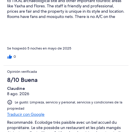
to TIKAL archaeological site and other important touristic areas
like Yaxha and Flores. The staff is friendly and professional,
prices are fair and the property is unique in its style and location.
Rooms have fans and mosquito nets. There is no A/C on the
cottages. The temperatures outside may go upt to 35C at some
times of the year. The lake is just in front of the property and you
can just refresh there, though. Due to the uniqueness of its
location, you will be immersed in the tropical rainforest and
listen to howler monkeys in the morning and evenings. The
spectacular views are also to remark. There is no wifi on rooms,
Se hospedó 5 noches en mayo de 2025
only in the main restaurant area. It is important to note that they
0
will charge an extra 5% if you pay using your Credit Card. Food is
prepared on request and I personally like the hotcakes and the
traditional Guatemalan breakfast. (not included but at an
Opinión verificada
affordable price)
8/10 Buena
Claudine
8 ago. 2026
Le gustó: Limpieza, servicio y personal, servicios y condiciones de la
propiedad
Traducir con Google
Recommandé. Ecolodge très paisible avec un bel accueil du
propriétaire. Le site possède un restaurant et les plats mangés