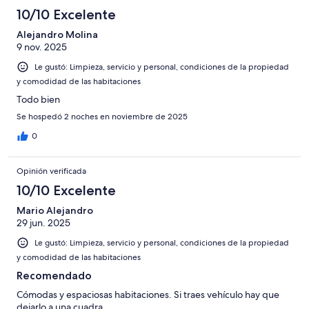
23
en
de
10/10 Excelente
opiniones
1
23
de
Alejandro Molina
opiniones
9 nov. 2025
23
opiniones
Le gustó: Limpieza, servicio y personal, condiciones de la propiedad
y comodidad de las habitaciones
Todo bien
Se hospedó 2 noches en noviembre de 2025
0
Opinión verificada
10/10 Excelente
Mario Alejandro
29 jun. 2025
Le gustó: Limpieza, servicio y personal, condiciones de la propiedad
y comodidad de las habitaciones
Recomendado
Cómodas y espaciosas habitaciones. Si traes vehículo hay que
dejarlo a una cuadra.