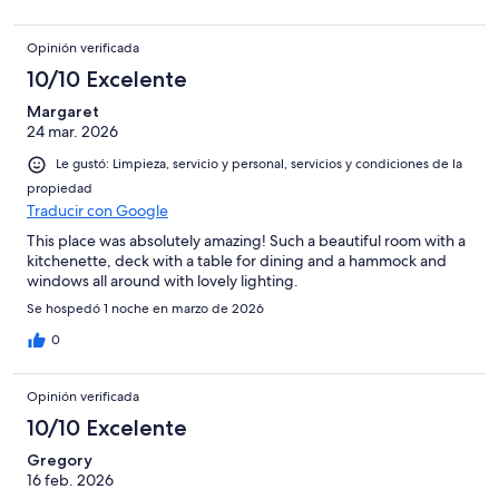
the local area. The hosts were welcoming and made sure we
had everything we needed throughout our stay. We couldn't
Opinión verificada
have asked for a better place to spend four nights. We would
definitely stay here again and highly recommend Posada del
10/10 Excelente
Cerro to anyone looking for a quiet and beautiful lakeside
Margaret
getaway.
24 mar. 2026
Le gustó: Limpieza, servicio y personal, servicios y condiciones de la
propiedad
Traducir con Google
This place was absolutely amazing! Such a beautiful room with a
kitchenette, deck with a table for dining and a hammock and
windows all around with lovely lighting.
Se hospedó 1 noche en marzo de 2026
0
Opinión verificada
10/10 Excelente
Gregory
16 feb. 2026