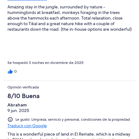
Amazing stay in the jungle, surrounded by nature -
hummingbirds at breakfast, monkeys foraging in the trees
above the hammocks each afternoon. Total relaxation, close
enough to Tikal and a great nature hike with a couple of
restaurants down the road. (the in-house options are wonderful)
Our hosts were awesome - always smiling, helping in any way
they could, cooking up delicious and reasonably priced
breakfasts, lunches and dinners. Rather good selection of rums
if the mood takes you. We stayed in a grass roofed room open
to the jungle but secure enough to keep the monkeys out.
Simple but beautiful.
Se hospedó 3 noches en diciembre de 2025
0
Opinión verificada
8/10 Buena
Abraham
9 jun. 2025
Le gustó: Limpieza, servicio y personal, condiciones de la propiedad
Traducir con Google
This is a wonderful piece of land in El Remate, which is a midway