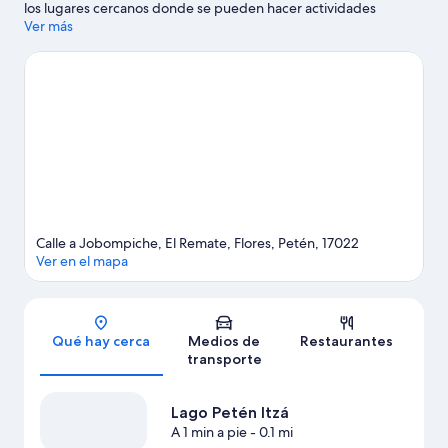
los lugares cercanos donde se pueden hacer actividades
incluyen Área protegida Biotopo Cerro Cahuí y Parque Natural
Ver más
Ixpanpajul. Encontrarás muchas opciones para disfrutar del aire
libre con actividades como tours ecológicos.
Visita nuestra guía
de Flores
Calle a Jobompiche, El Remate, Flores, Petén, 17022
Ver en el mapa
Sección del mapa
Qué hay cerca
Medios de
Restaurantes
transporte
Lago Petén Itzá
A 1 min a pie
- 0.1 mi