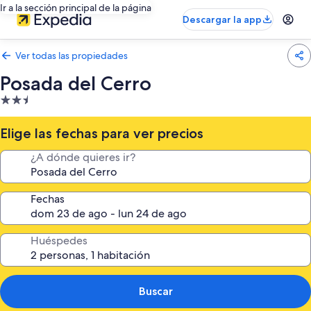
Ir a la sección principal de la página
Descargar la app
Ver todas las propiedades
Posada del Cerro
Propiedad
de
2.5
Elige las fechas para ver precios
estrellas
¿A dónde quieres ir?
Fechas
Huéspedes
Buscar