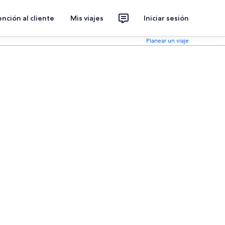
nción al cliente
Mis viajes
Iniciar sesión
Planear un viaje