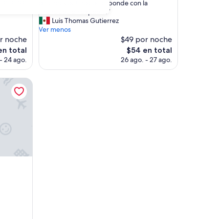
perience.”
o
de check out no corresponde con la
opiniones)
s
anunciada en Expedia.”
b
Luis Thomas Gutierrez
a
Ver menos
ñ
r noche
$49 por noche
o
El
en total
$54 en total
s
o
precio
- 24 ago.
26 ago. - 27 ago.
e
actual
s
es
t
de
á
$54
n
a
s
q
u
e
r
o
s
o
s
,
e
s