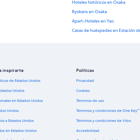
Hoteles históricos en Osaka
J
a
Ryokans en Osaka
p
a
Apart-Hoteles en Yao
n
Casas de huéspedes en Estación d
e
s
Hoteles en Kadoma
e
s
Hoteles Cápsula en Estación de tr
p
Hoteles en Higashi-Mikuni
a
w
Resorts en Osaka
a inspirarte
Políticas
h
i
Hostales en Osaka
sticos de Estados Unidos
Privacidad
c
Moteles en Osaka
h
Estados Unidos
Cookies
w
Ryokans en Estación de metro de 
a
ionales en Estados Unidos
Términos de uso
s
Hoteles en Minoh
a
ados Unidos
Términos y condiciones de One Key™
Apart-Hoteles en Osaka
g
tos a Estados Unidos
Términos y condiciones de Vrbo
r
Apartamentos en Osaka
e
tos en Estados Unidos
Accesibilidad
a
Accor Hotels en Kyobashi
t