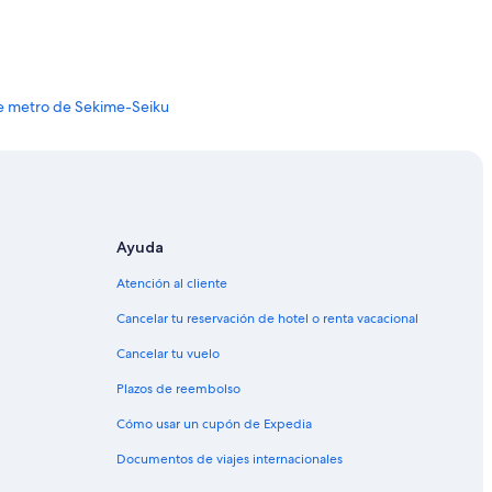
a
a
n
u
n
e metro de Sekime-Seiku
c
i
a
en de Shin-Osaka
d
a
e
n
Ayuda
E
x
Atención al cliente
p
e
Cancelar tu reservación de hotel o renta vacacional
d
Yada
i
Cancelar tu vuelo
a
Plazos de reembolso
.
”
Cómo usar un cupón de Expedia
Documentos de viajes internacionales