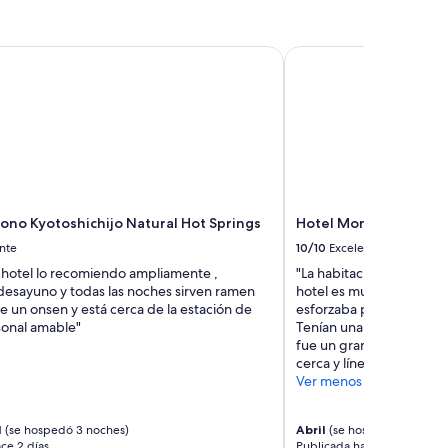
l
i
c
o Kyotoshichijo Natural Hot Springs
Hotel Monterey Le Fre
o
o
i
r
e
n
e
l
m
no Kyotoshichijo Natural Hot Springs
Hotel Monterey Le Fr
e
t
nte
10/10
Excelente
r
 hotel lo recomiendo ampliamente ,
"La habitación estaba e
o
desayuno y todas las noches sirven ramen
hotel es muy bonito, el 
.
ne un onsen y está cerca de la estación de
esforzaba por hacer que
L
sonal amable"
Tenían una barra de post
a
fue un gran detalle. Ten
h
cerca y líneas de camio
o
Ver menos
r
a
d
N
(se hospedó 3 noches)
Abril
(se hospedó 4 noches
e
ce 2 días
Publicada hace 2 días