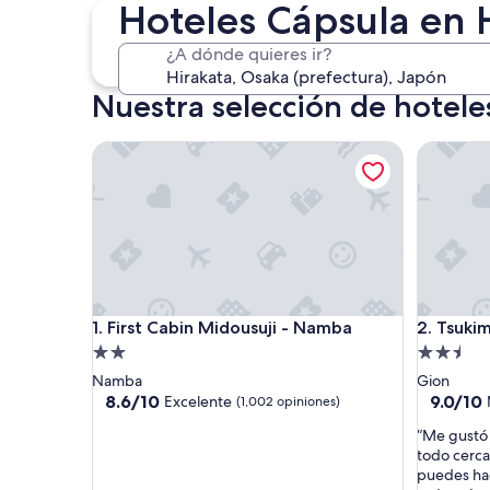
4 sept. - 6 sept.
Hoteles Cápsula en 
¿A dónde quieres ir?
Nuestra selección de hotele
First Cabin Midousuji - Namba
Tsukimi 
First Cabin Midousuji - Namba
Tsukimi 
1. First Cabin Midousuji - Namba
2. Tsukim
Propiedad
Propieda
de
de
Namba
Gion
2.0
2.5
8.6
9.0
8.6/10
9.0/10
Excelente
(1,002 opiniones)
de
de
estrellas
estrellas
“
“Me gustó 
10,
10,
M
todo cerca
Excelente,
Magnífic
e
puedes hac
(1,002
(177