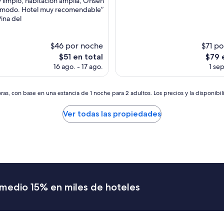
 limpio, habitacion amplia, Onsen
Magnífico,
e
comodo. Hotel muy recomendable”
(134
n
Pina del
opiniones)
t
i
s)
f
$46 por noche
$71 p
y
El
El
$51 en total
$79 
o
precio
preci
u
16 ago. - 17 ago.
1 sep
actual
actual
h
es
es
a
de
de
v
as, con base en una estancia de 1 noche para 2 adultos. Los precios y la disponibil
$51
$79
e
b
Ver todas las propiedades
i
g
l
u
g
g
a
g
romedio 15% en miles de hoteles
e
s
i
n