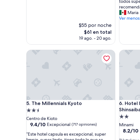
g
todos súpe
opiniones)
opinione
u
recomendab
s
Maria
t
Ver menos
ó
$55 por noche
l
El
$61 en total
i
precio
19 ago. - 20 ago.
m
actual
p
es
i
The Millennials Kyoto
Hotel Mo
de
o
$61
y
s
e
g
u
r
a
y
The Millennials Kyoto
Hotel Mo
5. The Millennials Kyoto
6. Hotel
l
Shinsaib
Propiedad
á
Propieda
de
Centro de Kioto
r
de
2.5
9.4
9.4/10
Excepcional
(717 opiniones)
Minami
e
de
2.0
estrellas
8.2
8.2/10
a
“
“Este hotel capsula es excepcional, super
10,
de
y
estrellas
E
limpio, super lindo, tiene todo lo que se
“