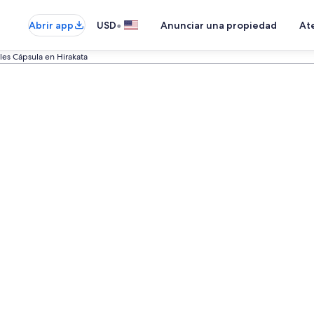
•
Abrir app
USD
Anunciar una propiedad
Ate
les Cápsula en Hirakata