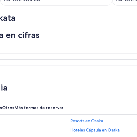
c
k
e
kata
r
.
I
 en cifras
t
i
n
c
l
u
d
e
s
ia
a
c
c
e
s
s
Otros
Más formas de reservar
t
o
Resorts en Osaka
t
h
Hoteles Cápsula en Osaka
e