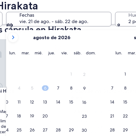
2 oct. - 4 oct.
Hirakata
Fechas
Hu
vie. 21 de ago. - sáb. 22 de ago.
2 p
s cápsula en Hirakata
tus
agosto de 2026
meses
Hotel
Capsule inn Osaka - Caters t
actuales
son
lunes
martes
miércoles
jueves
viernes
sábado
domingo
lunes
lun.
mar.
mié.
jue.
vie.
sáb.
dom.
lun.
mar.
August
2026
y
1
1
2
September
2026.
3
4
5
6
7
8
7
8
9
Hotel
Capsule inn Osaka - Caters t
i Hotel
3. Capsule inn Osaka - Cater
d
Propiedad
10
11
12
13
14
15
14
15
16
de
Kita
2.5
7.6
7.6/10
Magnífico
Bueno
(177 opiniones)
(320 opiniones)
17
18
19
20
21
22
21
22
23
de
estrellas
“
limpio y segura y l área y sobre
“Great experience but inconvenient
10,
G
 de lao templos buena ubicación
have big luggage since you have 
o,
Bueno,
24
25
26
27
28
29
28
29
30
r
er varias cosas caminando! El staff
and just a locker. It includes acces 
(320