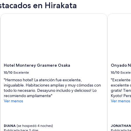
c
stacados en Hirakata
e
y
Hotel Monterey Grasmere Osaka
Onyado Non
o
u
h
a
v
e
n
o
r
Hotel Monterey Grasmere Osaka
Onyado No
o
o
10/10
Excelente
10/10
Excele
m
"Hermoso hotel! La atención fue excelente,
"Excelente
a
inigualable. Habitaciones amplias y muy cómodas con
excelente 
n
todo lo necesario. Desayuno incluido y delicioso! Lo
gratis! Tie
d
recomiendo ampliamente"
Kyoto! Per
j
Ver menos
Ver menos
u
s
t
a
l
DIANA
(se hospedó 4 noches)
JONATHA
o
Publicada hace 2 días
Publicada ha