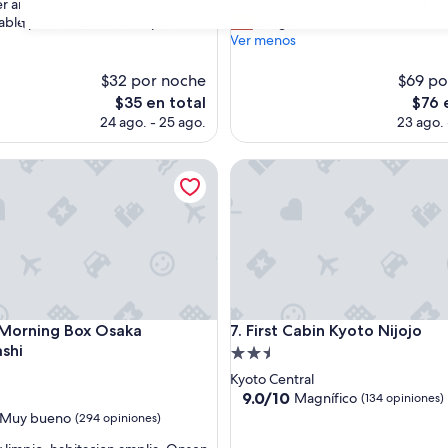
e
r amables y atentos súper
Japanese spa which was a great ex
s)
opiniones)
a
le para mi! La cama limpia ”
Diego
31
t
Ver menos
e
x
$32 por noche
$69 po
p
El
El
$35 en total
$76 
e
precio
preci
24 ago. - 25 ago.
23 ago. 
r
actual
actual
i
es
es
e
rning Box Osaka Shinsaibashi
First Cabin Kyoto Nijojo
de
de
n
$35
$76
c
e
b
u
t
i
n
c
rning Box Osaka Shinsaibashi
First Cabin Kyoto Nijojo
 Morning Box Osaka
7. First Cabin Kyoto Nijojo
o
ashi
Propiedad
n
d
de
Kyoto Central
v
2.5
9.0
9.0/10
Magnífico
(134 opiniones)
e
de
estrellas
n
Muy bueno
(294 opiniones)
10,
i