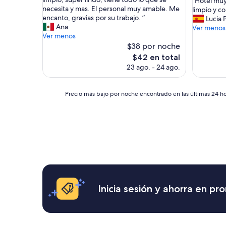
“Hotel muy
Excepcional,
10,
s
s
necesita y mas. El personal muy amable. Me
H
limpio y 
(717
Muy
o
t
encanto, gravias por su trabajo. ”
o
Lucia 
opiniones)
bueno,
b
e
Ana
t
Ver menos
(294
r
h
Ver menos
e
opinione
e
o
$38 por noche
l
t
t
m
El
$42 en total
o
e
u
precio
d
23 ago. - 24 ago.
l
y
actual
o
c
l
es
c
a
i
de
e
Precio
Precio más bajo por noche encontrado en las últimas 24 hor
p
m
$42
r
más
s
p
c
bajo
u
i
a
por
l
o
d
noche
a
,
e
encontrado
e
h
l
en
s
a
a
las
e
b
o
últimas
x
i
t
24
c
t
e
horas,
Inicia sesión y ahorra en p
e
a
m
con
p
c
p
base
c
i
l
en
i
o
o
una
o