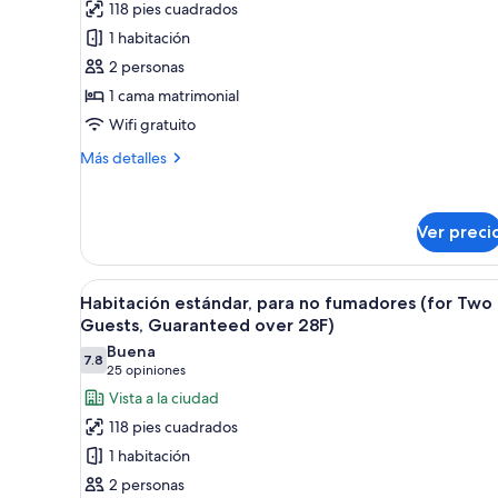
118 pies cuadrados
Habitación
1 habitación
estándar,
2 personas
para
1 cama matrimonial
no
fumadores
Wifi gratuito
(with
Más
Más detalles
1bed)
detalles
sobre
Habitación
Ver preci
estándar,
para
no
Abrir
Una habitación de hotel con cama
fumadores
30
Habitación estándar, para no fumadores (for Two
todas
(with
Guests, Guaranteed over 28F)
1bed)
las
Buena
7.8
fotos
7.8 de 10
(25
25 opiniones
de
opiniones)
Vista a la ciudad
Habitación
118 pies cuadrados
estándar,
1 habitación
para
2 personas
no