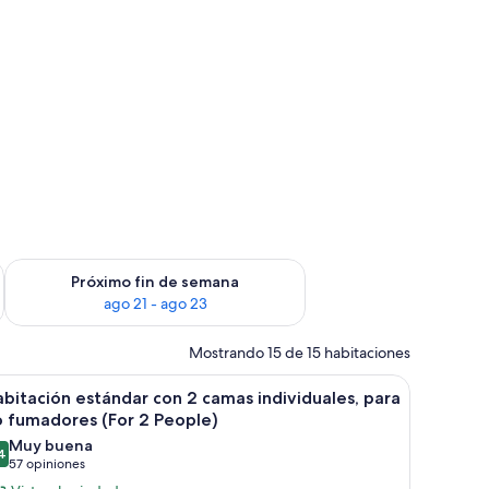
fin de semana ago 14 - ago 16
Consulta la disponibilidad para el próximo fin de semana ago
Próximo fin de semana
ago 21 - ago 23
Mostrando 15 de 15 habitaciones
.
de noche, lámpara, televisor y ventana con cortinas.
brir
Edredón, escritorio y espacio para trabajar c
30
bitación estándar con 2 camas individuales, para
odas
 fumadores (For 2 People)
s
Muy buena
4
otos
8.4 de 10
(57
57 opiniones
e
opiniones)