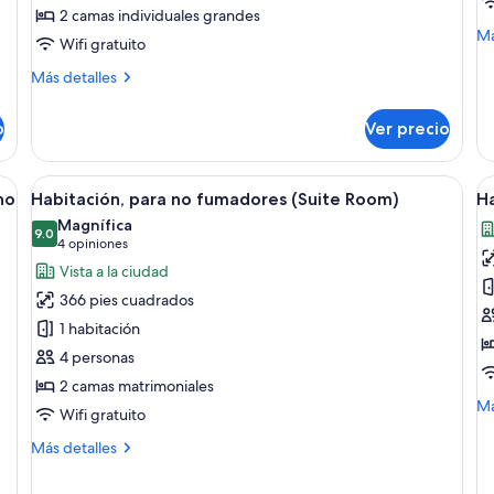
2 camas individuales grandes
camas
c
M
Má
Wifi gratuito
individuales
i
de
(for
p
so
Más
Más detalles
Ha
Two
detalles
n
su
sobre
Guests,
f
o
Ver precio
co
Habitación
Guaranteed
2
estándar
over
ca
con
 cama grande, un escritorio con silla, televisión y espejo.
Abrir
Habitación, para no fumadores (Suite 
A
in
32
2
28F)
no
Habitación, para no fumadores (Suite Room)
H
todas
t
pa
camas
Magnífica
no
individuales
las
9.0
la
9.0 de 10
(4
4 opiniones
fu
(for
fotos
f
opiniones)
Vista a la ciudad
Two
de
d
Guests,
366 pies cuadrados
Habitación,
H
Guaranteed
1 habitación
over
para
28F)
4 personas
no
2 camas matrimoniales
fumadores
M
Má
(Suite
Wifi gratuito
de
Room)
so
Más
Más detalles
Ha
detalles
sobre