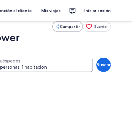
nción al cliente
Mis viajes
Iniciar sesión
Compartir
Guardar
ower
uéspedes
Buscar