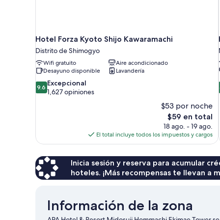
Hotel Forza Kyoto Shijo Kawaramachi
Distrito de Shimogyo
Wifi gratuito
Aire acondicionado
Desayuno disponible
Lavandería
9.6
Excepcional
9.6
de
1,627 opiniones
10,
$53 por noche
Excepcional,
El
$59 en total
1,627
precio
18 ago. - 19 ago.
opiniones
actual
El total incluye todos los impuestos y cargos
es
de
$59
Inicia sesión y reserva para acumular c
hoteles. ¡Más recompensas te llevan a m
Información de la zona
APA Hotel & Resort Midosuji Hommachi Ekimae Tower se 