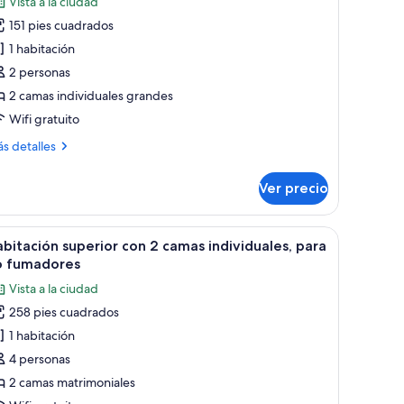
Vista a la ciudad
abitación
151 pies cuadrados
stándar
1 habitación
on
2 personas
2 camas individuales grandes
amas
Wifi gratuito
ndividuales,
ara
ás
s detalles
o
talles
bre
umadores
Ver precio
bitación
For
tándar
n
bajar con laptop
brir
Habitación de hotel con dos camas, un escrito
31
eople)
bitación superior con 2 camas individuales, para
odas
mas
o fumadores
dividuales,
s
Vista a la ciudad
ra
otos
258 pies cuadrados
e
madores
1 habitación
abitación
or
uperior
4 personas
ople)
on
2 camas matrimoniales