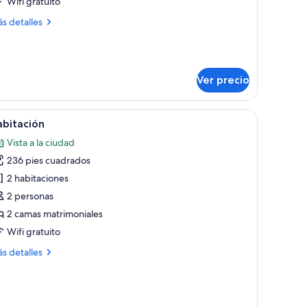
Wifi gratuito
amas
ás
s detalles
ndividuales,
talles
ara
bre
bitación
o
perior
umadores
Ver precio
n
mas
Room) | Edredón, escritorio y espacio para trabajar con laptop
brir
Habitación de hotel con dos camas, un espejo 
dividuales,
6
abitación
odas
ra
Vista a la ciudad
s
madores
236 pies cuadrados
otos
e
2 habitaciones
abitación
2 personas
2 camas matrimoniales
Wifi gratuito
ás
s detalles
talles
bre
bitación