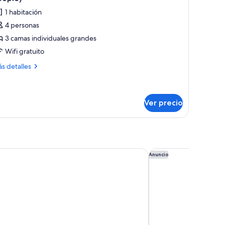
s
1 habitación
otos
4 personas
e
3 camas individuales grandes
abitación
1bed×2beds
Wifi gratuito
onnecting
ás
s detalles
5
talles
bre
qm
bitación
bed×2beds
Ver precio
eople)
nnecting
qm
ople)
y Kintetsu Kyoto Station
The Royal Park Canva
Anuncio