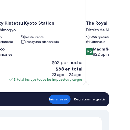
ty Kintetsu Kyoto Station
The Royal Park Canv
 Shimogyo
Distrito de Nakagyo
to
Restaurante
Wifi gratuito
icionado
Desayuno disponible
Gimnasio
9.2
ico
Magnífico
9.2
de
iniones
822 opiniones
10,
$62 por noche
Magnífico,
El
$68 en total
822
precio
23 ago. - 24 ago.
opiniones
actual
El total incluye todos los impuestos y cargos
El to
es
de
$68
Iniciar sesión
Registrarme gratis