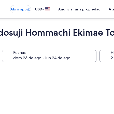
•
Abrir app
USD
Anunciar una propiedad
Ate
idosuji Hommachi Ekimae T
Fechas
H