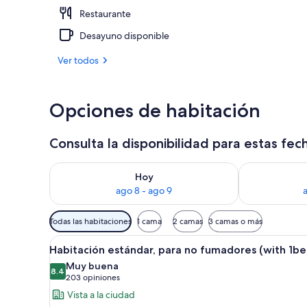
Restaurante
Alberca al ai
Desayuno disponible
Ver todos
Opciones de habitación
Consulta la disponibilidad para estas fec
Consulta la disponibilidad para hoy ago 8 - ago 9
Consulta la d
Hoy
ago 8 - ago 9
Filtros
Todas las habitaciones
1 cama
2 camas
3 camas o más
disponibles
Abrir
Habitación de hotel con cama, 
para
30
Habitación estándar, para no fumadores (with 1be
todas
las
Muy buena
las
8.4
habitaciones
8.4 de 10
(203
203 opiniones
fotos
opiniones)
Vista a la ciudad
de