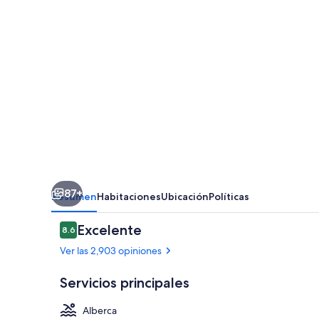
Resort
Midosuji
Hommachi
Ekimae
Tower
87+
Resumen
Habitaciones
Ubicación
Políticas
Opiniones
Excelente
8.6
8.6 de 10,
Ver las 2,903 opiniones
Servicios principales
Alberca