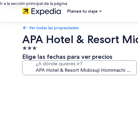
Ir a la sección principal de la página
Planea tu viaje
Ver todas las propiedades
APA Hotel & Resort M
Propiedad
de
Elige las fechas para ver precios
3.0
¿A dónde quieres ir?
estrellas
Galería
de
fotos
de
APA
Hotel
&