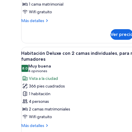
1 cama matrimonial
fumadores
Wifi gratuito
(for
Two
Más
Más detalles
Guests,
detalles
sobre
Guaranteed
Ver preci
Habitación
over
estándar,
28F)
para
Abrir
Una habitación de hotel con una
32
no
Habitación Deluxe con 2 camas individuales, para 
todas
fumadores
fumadores
(for
las
Muy buena
Two
8.0
fotos
8.0 de 10
(4
4 opiniones
Guests,
de
opiniones)
Vista a la ciudad
Guaranteed
Habitación
over
366 pies cuadrados
28F)
Deluxe
1 habitación
con
4 personas
2
2 camas matrimoniales
camas
Wifi gratuito
individuales,
para
Más
Más detalles
no
detalles