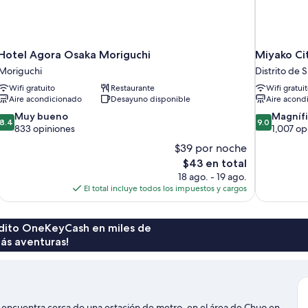
Hotel Agora Osaka Moriguchi
Miyako Ci
Moriguchi
Distrito de
Wifi gratuito
Restaurante
Wifi gratui
Aire acondicionado
Desayuno disponible
Aire acond
8.4
9.0
Muy bueno
Magníf
8.4
9.0
de
de
833 opiniones
1,007 op
10,
10,
$39 por noche
Muy
Magnífico,
El
$43 en total
bueno,
1,007
precio
18 ago. - 19 ago.
833
opiniones
actual
El total incluye todos los impuestos y cargos
opiniones
es
de
$43
rédito OneKeyCash en miles de
ás aventuras!
encuentra cerca de una estación de metro, en el área de Chuo en