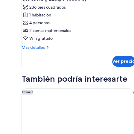
las
236 pies cuadrados
fotos
1 habitación
de
4 personas
Habitación,
para
2 camas matrimoniales
no
Wifi gratuito
fumadores
Más
Más detalles
(1bed×1bed
detalles
Connecting
sobre
Ver preci
Habitación,
22sqm
para
4people)
no
También podría interesarte
fumadores
(1bed×1bed
Connecting
Hotel Forza Kyoto Shijo Kawaramachi
Anuncio
22sqm
4people)