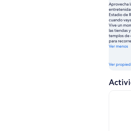
-
7
Aprovecha l
9
entretenida
ago
Estadio de
ago
-
cuando vaya
9
Vive un mom
ago
las tiendas y
templos de 
para recorre
Ver menos
Ver propie
Activ
Entrada al