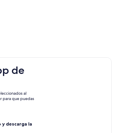
pp de
i
leccionados al
rar para que puedas
o y descarga la