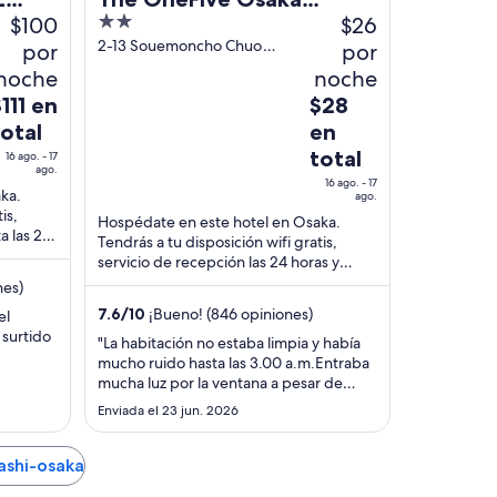
$100
2
$26
Namba Dotonbori
out
2-13 Souemoncho Chuo
por
por
Ward Osaka Osaka
of
noche
noche
5
l
El
111 en
$28
recio
precio
total
en
s
es
total
16 ago. - 17
e
de
ago.
16 ago. - 17
111
$28
ka.
ago.
is,
n
en
Hospédate en este hotel en Osaka.
a las 24
otal
total
Tendrás a tu disposición wifi gratis,
acan el
servicio de recepción las 24 horas y
or
por
lavandería. Estarás muy cerca de
nes)
oche
noche
atracciones como ...
el
del
7.6
/
10
¡Bueno! (846 opiniones)
el
6
16
 surtido
"La habitación no estaba limpia y había
go
ago
mucho ruido hasta las 3.00 a.m.Entraba
l
al
mucha luz por la ventana a pesar de
tener cortinas. Lo que me gustó es el
7
17
Enviada el 23 jun. 2026
aire acondicionado que mantenía la
go
ago
temperatura y no hacía calor."
ashi-osaka