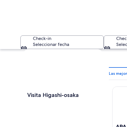
Check-in
Chec
Seleccionar fecha
Selec
Explorar mapa
Las mejo
APA Ho
Un paisaje urbano 
Visita Higashi-osaka
APA