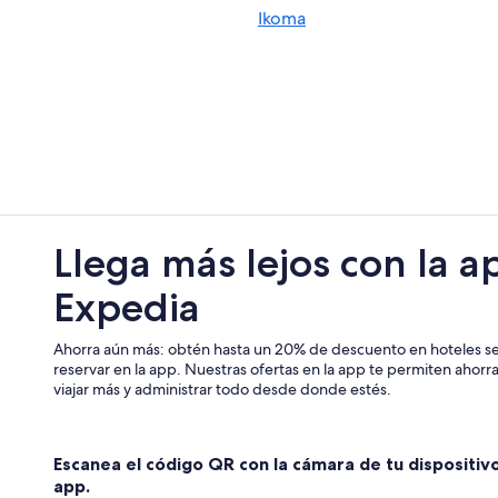
Ikoma
Villas en Osaka
rk
Hoteles en Higashisumiyoshi-ku
Hoteles gay friendly en Joto
Hoteles cerca de Castillo de Osaka
Hoteles en Osaka Sur
Hoteles en Tsurumi Ward
Apa Hotels en Tennoji
Llega más lejos con la a
Hoteles cerca de Templo Shitennoj
Expedia
Ahorra aún más: obtén hasta un 20% de descuento en hoteles se
reservar en la app. Nuestras ofertas en la app te permiten ahor
viajar más y administrar todo desde donde estés.
Escanea el código QR con la cámara de tu dispositiv
app.