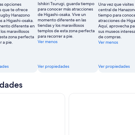
Ishikiri Tsurugi, guarda tiempo
as opciones
Una vez que visites
para conocer más atracciones
s que te ofrece
central de Hanazon
de Higashi-osaka. Vive un
 Rugby Hanazono
tiempo para conoc
momento diferente en las
s a Higashi-osaka.
atracciones de Higa
tiendas y los maravillosos
ento diferente en
Aquí, aprovecha pa
templos de esta zona perfecta
 los maravillosos
sus museos interesan
para recorrer a pie.
esta zona perfecta
de compras.
Ver menos
r a pie.
Ver menos
dades
Ver propiedades
Ver propiedades
idades
 Jardín Botánico TeamLab de Osaka
Kyoto 5 - Star Geisha Night Wa