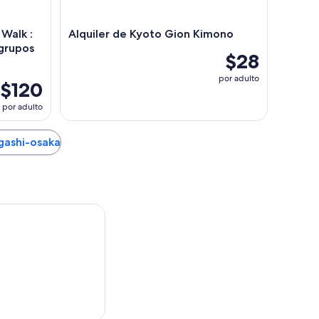
 Walk :
Alquiler de Kyoto Gion Kimono
 grupos
$28
por adulto
$120
por adulto
igashi-osaka