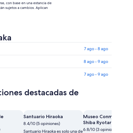
ras, con base en una estancia de
stán sujetos a cambios. Aplican
aka
7 ago - 8 ago
8 ago - 9 ago
7 ago - 9 ago
ciones destacadas de
de
Santuario Hiraoka
Museo Conmemorati
Shiba Ryotaro
8.4/10 (5 opiniones)
)
6.8/10 (3 opiniones)
Santuario Hiraoka es solo una de