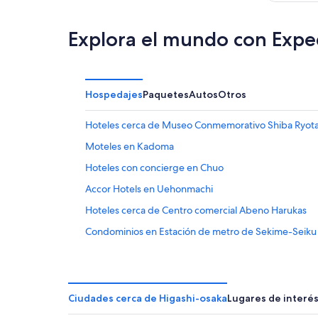
Explora el mundo con Expe
Hospedajes
Paquetes
Autos
Otros
Hoteles cerca de Museo Conmemorativo Shiba Ryot
Moteles en Kadoma
Hoteles con concierge en Chuo
Accor Hotels en Uehonmachi
Hoteles cerca de Centro comercial Abeno Harukas
Condominios en Estación de metro de Sekime-Seiku
Hoteles en Daito
Resorts en Osaka
Hoteles Cápsula en Osaka
Ciudades cerca de Higashi-osaka
Lugares de interé
Hoteles históricos en Osaka