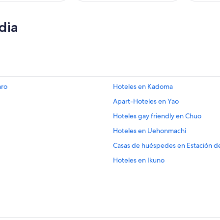
dia
aro
Hoteles en Kadoma
Apart-Hoteles en Yao
Hoteles gay friendly en Chuo
Hoteles en Uehonmachi
Casas de huéspedes en Estación d
Hoteles en Ikuno
Apart-Hoteles en Osaka
Apartamentos en Osaka
Hoteles de lujo en Osaka
s
Hoteles en Osaka