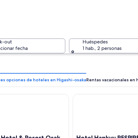
Un templo
k-out
Huéspedes
cionar fecha
1 hab., 2 personas
Un templo
res opciones de hoteles en Higashi-osaka
Rentas vacacionales en 
tel & Resort Osaka Namba Ekimae Tower
Hotel Hankyu RESPIRE OSAK
al atardecer con una autopista destacada y edificios urbanos densos.
 Hotel & Resort Osaka
Hotel Hankyu RESPIR