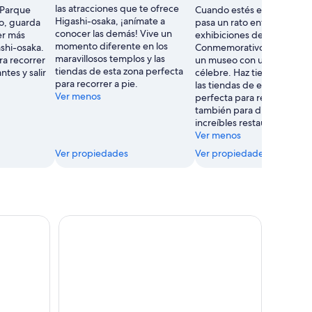
las atracciones que te ofrece
 Parque
Cuando estés en Higashi-o
Higashi-osaka, ¡anímate a
o, guarda
pasa un rato entre las
conocer las demás! Vive un
er más
exhibiciones del Museo
momento diferente en los
shi-osaka.
Conmemorativo Shiba Ryot
maravillosos templos y las
ra recorrer
un museo con un pasado
tiendas de esta zona perfecta
tes y salir
célebre. Haz tiempo para vi
para recorrer a pie.
las tiendas de esta zona
Ver menos
perfecta para recorrer a pi
también para disfrutar de 
increíbles restaurantes.
Ver menos
Ver propiedades
Ver propiedades
lk : Experiencia auténtica para grupos pequeños
Alquiler de Kyoto Gion Kimono