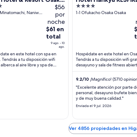
$56
4
ba Ekimae Tower
OSAKA
out
3 Minatomachi, Naniwa-
1-1 Ofukacho Osaka Osaka
por
aka Osaka
of
noche
5
El
E
$61 en
$
precio
p
total
es
e
9 ago. - 10
de
d
ago.
$61
$
ate en este hotel con spa en
Hospédate en este hotel en Osa
 Tendrás a tu disposición wifi
Tendrás a tu disposición wifi grat
en
e
 alberca al aire libre y spa de
desayuno y sala de fitness abiert
total
t
io completo. Estarás muy cerca de
horas. Nuestros huéspedes dest
por
p
iones ...
desayuno ...
noche
9.2
/
10
¡Magnífico! (5710 opinio
n
del
d
"Excelente atención por parte d
9
1
personal, desayuno bufete bien
y de muy buena calidad."
ago
a
al
a
Enviada el 9 jul. 2026
10
1
ago
a
Ver 4856 propiedades en Hig