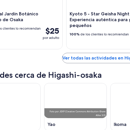
l Jardín Botánico
Kyoto 5 - Star Geisha Night
 de Osaka
Experiencia auténtica para
pequeños
$25
s clientes lo recomiendan
100%
de los clientes lo recomiendan
por adulto
Ver todas las actividades en H
des cerca de Higashi-osaka
Foto
por
JEXP
(
Creative Commons Attribution-Share
Alike 3.0
)
Yao
Ikoma