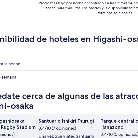
Precio más bajo por noche encontrado en las últimas 24 ho
1 noche para 2 adultos. Los precios y la disponibilidad e
términos adicionales.
nibilidad de hoteles en Higashi-os
r
r
r la noche
r
de semana
date cerca de algunas de las atrac
hi-osaka
igashiosaka
Santuario Ishikiri Tsurugi
Parque central 
 Rugby Stadium
Hanazono
8.4/10 (7 opiniones)
iniones)
8.4/10 (5 opiniones
Una vez que visites Santuario