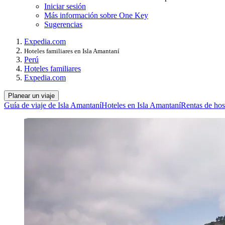
Iniciar sesión
Más información sobre One Key
Sugerencias
Expedia.com
Hoteles familiares en Isla Amantaní
Perú
Hoteles familiares
Expedia.com
Planear un viaje
Guía de viaje de Isla Amantaní
Hoteles en Isla Amantaní
Rentas de hos