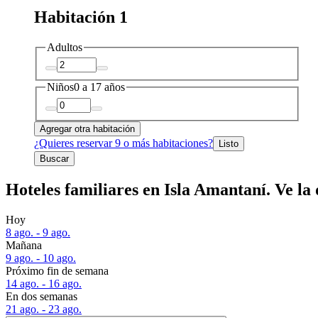
Habitación 1
Adultos
Niños
0 a 17 años
Agregar otra habitación
¿Quieres reservar 9 o más habitaciones?
Listo
Buscar
Hoteles familiares en Isla Amantaní. Ve la 
Hoy
8 ago. - 9 ago.
Mañana
9 ago. - 10 ago.
Próximo fin de semana
14 ago. - 16 ago.
En dos semanas
21 ago. - 23 ago.