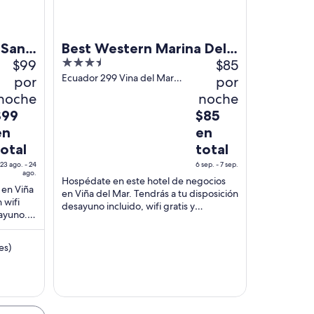
 San
Best Western Marina Del
$99
3.5
$85
Rey
out
Ecuador 299 Vina del Mar
por
por
Valparaiso
of
noche
noche
5
l
El
$99
$85
recio
precio
en
en
s
es
total
total
e
de
23 ago. - 24
6 sep. - 7 sep.
99
$85
ago.
Hospédate en este hotel de negocios
n
en
 en Viña
en Viña del Mar. Tendrás a tu disposición
otal
total
 wifi
desayuno incluido, wifi gratis y
sayuno.
or
por
estacionamiento gratis. Nuestros
a
oche
noche
huéspedes destacan ...
el
del
es)
3
6
go
sep
l
al
4
7