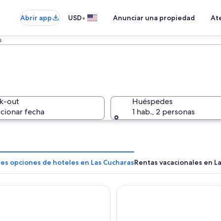
•
Abrir app
USD
Anunciar una propiedad
Ate
s
k-out
Huéspedes
cionar fecha
1 hab., 2 personas
res opciones de hoteles en Las Cucharas
Rentas vacacionales en L
on Miramar Hotel & Convention Center
Pullman Viña del Mar San Mar