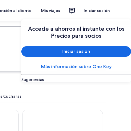
nción al cliente
Mis viajes
Iniciar sesión
Planear un viaje
Accede a ahorros al instante con los
Precios para socios
Iniciar sesión
Buscar
Más información sobre One Key
Sugerencias
as Cucharas
tín
Best Western Marina Del Rey