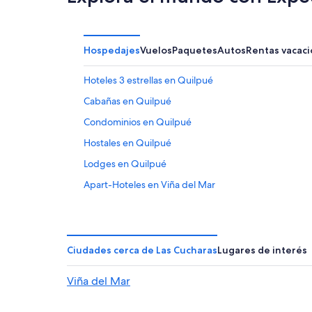
Hospedajes
Vuelos
Paquetes
Autos
Rentas vacaci
Hoteles 3 estrellas en Quilpué
Cabañas en Quilpué
Condominios en Quilpué
Hostales en Quilpué
Lodges en Quilpué
Apart-Hoteles en Viña del Mar
Casas de huéspedes en Viña del Mar
Hilton Hotels en Viña del Mar
Hoteles de golf en Viña del Mar
Ciudades cerca de Las Cucharas
Lugares de interés
Hoteles en la playa en Viña del Mar
Viña del Mar
Hoteles históricos en Viña del Mar
Hoteles baratos en Viña del Mar