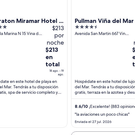
raton Miramar Hotel &
Pullman Viña del Mar
$213
4.5
vention Center
Martín
out
a Marina N 15 Vina del
Avenida San Martin 667 Vina
por
lparaiso
del Mar
of
noche
5
El
E
$213
precio
p
en
es
e
total
de
d
18 ago. - 19
$213
$
ago.
en
e
ate en este hotel de playa en
Hospédate en este hotel de lujo
total
t
el Mar. Tendrás a tu disposición
del Mar. Tendrás a tu disposición
ratis, spa de servicio completo y
gratis, terraza en la azotea y de
por
p
ión en la playa. Nuestros
Nuestros huéspedes destacan l
noche
n
des ...
atención ...
del
d
8.6
/
10
¡Excelente! (883 opinion
18
2
"la aviaciones un poco chicas"
ago
a
Enviada el 27 jul. 2026
al
a
19
2