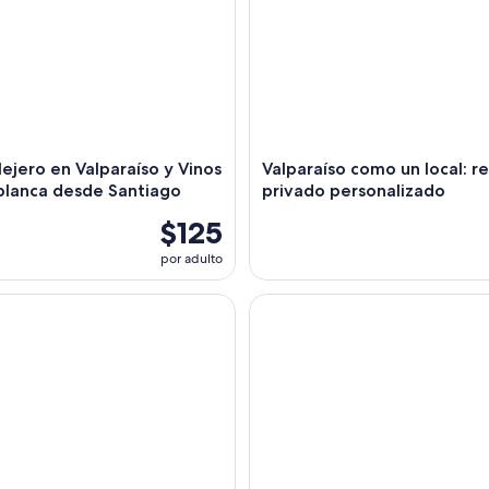
lejero en Valparaíso y Vinos
Valparaíso como un local: r
blanca desde Santiago
privado personalizado
$125
por adulto
Mar y Valparaiso patrimonio de la humanidad.
Pingüinos en buque particular