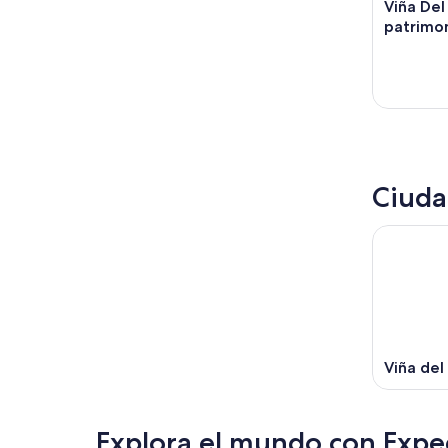
Viña De
patrimon
Ciuda
Viña del
Explora el mundo con Expe