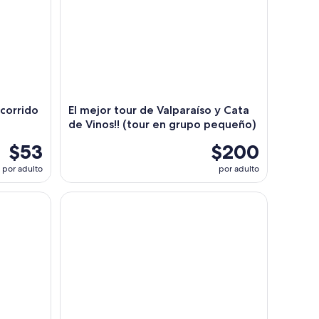
ecorrido
El mejor tour de Valparaíso y Cata
de Vinos!! (tour en grupo pequeño)
$53
$200
por adulto
por adulto
 Cachagua Zapallar de Valparaiso
Tour por Valparaíso: Arte callejero, funiculares y p