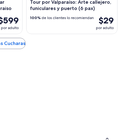
ar
Tour por Valparaíso: Arte callejero,
raiso
funiculares y puerto (6 pax)
$599
$29
100%
de los clientes lo recomiendan
por adulto
por adulto
as Cucharas