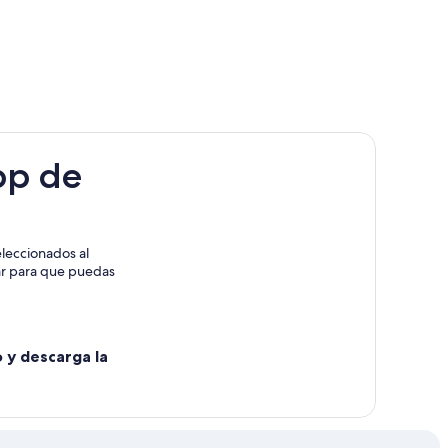
ña del Mar
r
del Mar
r
pp de
Viña del Mar
leccionados al
Quinta Vergara
rar para que puedas
o y descarga la