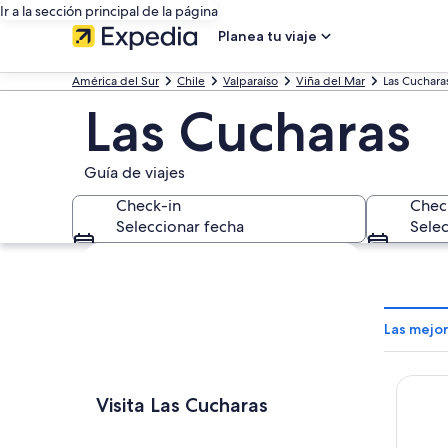
Ir a la sección principal de la página
Planea tu viaje
América del Sur
Chile
Valparaíso
Viña del Mar
Las Cuchara
Las Cucharas
Guía de viajes
Check-in
Chec
Seleccionar fecha
Selec
Explorar mapa
Las mejo
Sherat
Visita Las Cucharas