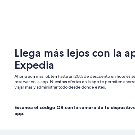
Hoteles con estacionamiento en Vi
Hoteles con alberca en Viña del Ma
Hoteles con sauna en Viña del Mar
Hoteles cerca de viñedos en Viña 
Hoteles para bodas en Viña del Ma
Llega más lejos con la a
Hoteles que aceptan mascotas en 
Expedia
Hoteles en Viña del Mar
Hoteles cerca de Quinta Vergara
Ahorra aún más: obtén hasta un 20% de descuento en hoteles se
Hoteles cerca de Anfiteatro de la 
reservar en la app. Nuestras ofertas en la app te permiten ahor
viajar más y administrar todo desde donde estés.
Escanea el código QR con la cámara de tu dispositiv
app.