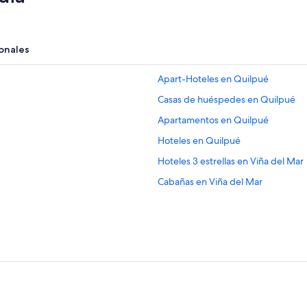
onales
Apart-Hoteles en Quilpué
Casas de huéspedes en Quilpué
Apartamentos en Quilpué
Hoteles en Quilpué
Hoteles 3 estrellas en Viña del Mar
Cabañas en Viña del Mar
Apartamentos en Viña del Mar
Hoteles con casino en Viña del Mar
Hoteles con spa en Viña del Mar
Hoteles familiares en Viña del Mar
Hoteles románticos en Viña del Ma
Hoteles con bar en Viña del Mar