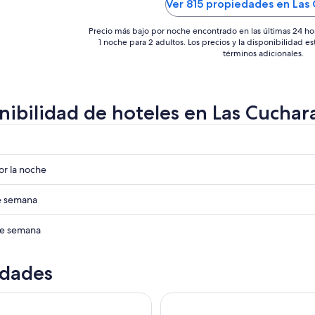
Ver 815 propiedades en Las
ago
a
Precio más bajo por noche encontrado en las últimas 24 ho
1 noche para 2 adultos. Los precios y la disponibilidad e
términos adicionales.
nibilidad de hoteles en Las Cuchar
r
r
r la noche
s
r
de semana
s
r
 de semana
s
idades
s
jero en Valparaíso y Vinos en Casablanca desde Santiago
Valparaíso como un local: rec