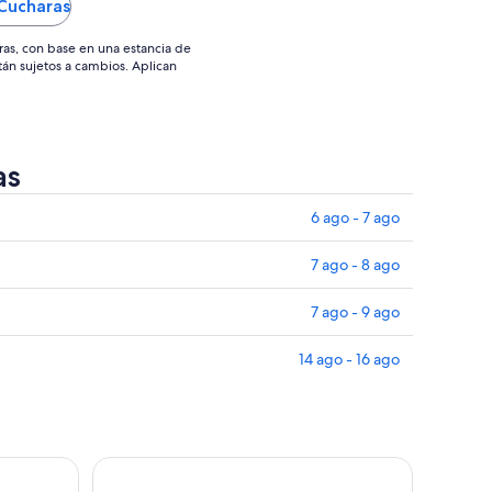
 Cucharas
go
sep
ras, con base en una estancia de
stán sujetos a cambios. Aplican
as
6 ago - 7 ago
7 ago - 8 ago
7 ago - 9 ago
14 ago - 16 ago
orrido privado personalizado
El mejor tour de Valparaíso y Cata de Vinos!! (tou