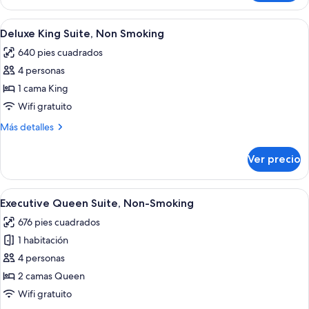
de
size,
lujo,
Abrir
Una habitación de hotel moderna con 
para
7
2
Deluxe King Suite, Non Smoking
todas
no
camas
640 pies cuadrados
Queen
las
fumadores
size,
4 personas
fotos
para
de
1 cama King
no
Deluxe
fumadores
Wifi gratuito
King
Más
Más detalles
Suite,
detalles
Non
sobre
Ver precio
Deluxe
Smoking
King
Suite,
Abrir
Una habitación de hotel moderna con 
6
Non
Executive Queen Suite, Non-Smoking
todas
Smoking
676 pies cuadrados
las
1 habitación
fotos
de
4 personas
Executive
2 camas Queen
Queen
Wifi gratuito
Suite,