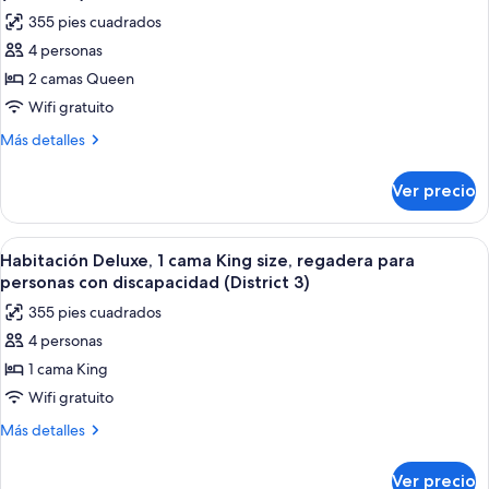
vista
las
(District
355 pies cuadrados
a
fotos
3)
la
4 personas
de
ciudad
2 camas Queen
Habitación
(District
3)
Deluxe,
Wifi gratuito
para
Más
Más detalles
no
detalles
sobre
fumadores,
Ver precio
Habitación
vista
Deluxe,
a
para
Abrir
Una habitación de hotel moderna con u
8
la
no
Habitación Deluxe, 1 cama King size, regadera para
todas
fumadores,
alberca
personas con discapacidad (District 3)
vista
las
(District
355 pies cuadrados
a
fotos
3)
la
4 personas
de
alberca
1 cama King
Habitación
(District
3)
Deluxe,
Wifi gratuito
1
Más
Más detalles
cama
detalles
sobre
King
Ver precio
Habitación