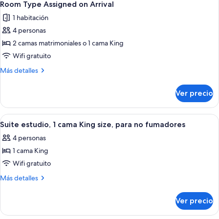
Smoking
6
King
Room Type Assigned on Arrival
todas
Suite,
1 habitación
Non-
las
Smoking
4 personas
fotos
de
2 camas matrimoniales o 1 cama King
Room
Wifi gratuito
Type
Más
Más detalles
Assigned
detalles
on
sobre
Ver precio
Room
Arrival
Type
Assigned
Abrir
Habitación de hotel con una cama gran
4
on
Suite estudio, 1 cama King size, para no fumadores
todas
Arrival
4 personas
las
1 cama King
fotos
de
Wifi gratuito
Suite
Más
Más detalles
estudio,
detalles
sobre
1
Ver precio
Suite
cama
estudio,