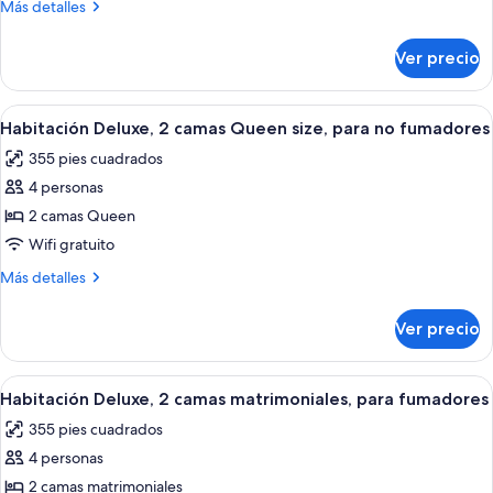
2
Más
Más detalles
camas
detalles
sobre
matrimoniales,
Ver precio
Habitación
para
Deluxe,
no
2
Abrir
Habitación de hotel con dos camas, un e
7
fumadores
camas
Habitación Deluxe, 2 camas Queen size, para no fumadores
todas
matrimoniales,
355 pies cuadrados
para
las
no
4 personas
fotos
fumadores
de
2 camas Queen
Habitación
Wifi gratuito
Deluxe,
Más
Más detalles
2
detalles
camas
sobre
Ver precio
Habitación
Queen
Deluxe,
size,
2
Abrir
Habitación de hotel con dos camas, un e
para
8
camas
Habitación Deluxe, 2 camas matrimoniales, para fumadores
todas
Queen
no
355 pies cuadrados
size,
las
fumadores
para
4 personas
fotos
no
de
2 camas matrimoniales