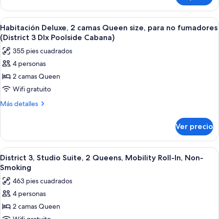
size,
Deluxe,
regadera
1
Abrir
Un área de descanso al aire libre y de 
6
para
cama
Habitación Deluxe, 2 camas Queen size, para no fumadores
todas
King
personas
(District 3 Dlx Poolside Cabana)
size,
las
con
355 pies cuadrados
regadera
fotos
discapacidad
para
4 personas
de
personas
(District
2 camas Queen
Habitación
con
3)
discapacidad
Deluxe,
Wifi gratuito
(District
2
Más
Más detalles
3)
camas
detalles
sobre
Queen
Ver precio
Habitación
size,
Deluxe,
para
2
Abrir
Habitación de hotel con dos camas, un 
6
no
camas
District 3, Studio Suite, 2 Queens, Mobility Roll-In, Non-
todas
Queen
fumadores
Smoking
size,
las
(District
463 pies cuadrados
para
fotos
3
no
4 personas
de
fumadores
Dlx
2 camas Queen
District
(District
Poolside
3