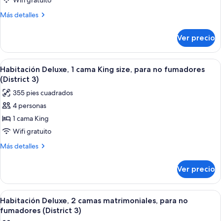
3,
Wifi gratuito
Cabana)
Dlx
Studio
Más
Más detalles
Poolside
Suite,
detalles
Cabana)
sobre
2
Ver precio
District
Queens,
3,
Mobility
Studio
Abrir
Una habitación de hotel moderna con u
7
Roll-
Suite,
Habitación Deluxe, 1 cama King size, para no fumadores
todas
2
In,
(District 3)
Queens,
las
Non-
355 pies cuadrados
Mobility
fotos
Smoking
Roll-
4 personas
de
In,
1 cama King
Habitación
Non-
Smoking
Deluxe,
Wifi gratuito
1
Más
Más detalles
cama
detalles
sobre
King
Ver precio
Habitación
size,
Deluxe,
para
1
Abrir
Habitación de hotel con dos camas, un 
7
no
cama
Habitación Deluxe, 2 camas matrimoniales, para no
todas
King
fumadores
fumadores (District 3)
size,
las