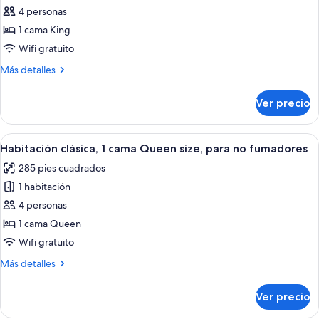
fotos
4 personas
de
1 cama King
Habitación
Deluxe,
Wifi gratuito
1
Más
Más detalles
cama
detalles
sobre
King
Ver precio
Habitación
size,
Deluxe,
para
1
Abrir
Una habitación de hotel con una cama g
5
no
cama
Habitación clásica, 1 cama Queen size, para no fumadores
todas
King
fumadores
285 pies cuadrados
size,
las
(Strip
para
1 habitación
fotos
View)
no
de
4 personas
fumadores
Habitación
(Strip
1 cama Queen
View)
clásica,
Wifi gratuito
1
Más
Más detalles
cama
detalles
Queen
sobre
Ver precio
Habitación
size,
clásica,