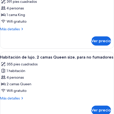
vista
391 pies cuadrados
para
las
a
no
4 personas
fotos
la
fumadores,
de
1 cama King
vista
ciudad
Habitación
a
Wifi gratuito
la
de
Más
Más detalles
ciudad
lujo,
detalles
1
sobre
Ver precio
Habitación
cama
de
King
lujo,
Abrir
Habitación de hotel con dos camas, un e
size,
6
1
Habitación de lujo, 2 camas Queen size, para no fumadores
todas
cama
para
355 pies cuadrados
King
las
no
size,
1 habitación
fotos
fumadores
para
de
4 personas
no
Habitación
fumadores
2 camas Queen
de
Wifi gratuito
lujo,
Más
Más detalles
2
detalles
camas
sobre
Ver precio
Habitación
Queen