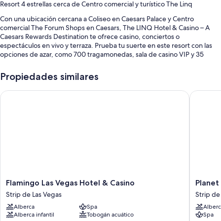
Resort 4 estrellas cerca de Centro comercial y turístico The Linq
Con una ubicación cercana a Coliseo en Caesars Palace y Centro
comercial The Forum Shops en Caesars, The LINQ Hotel & Casino – A
Caesars Rewards Destination te ofrece casino, conciertos o
espectáculos en vivo y terraza. Prueba tu suerte en este resort con las
opciones de azar, como 700 tragamonedas, sala de casino VIP y 35
mesas de juegos de casino. Consiéntete con tratamientos corporales,
masajes con piedras calientes o exfoliaciones corporales en el spa de las
Propiedades similares
instalaciones. Los 4 restaurantes de la propiedad cuentan con
desayuno, brunch, comida, cena y cocina americana. Mantente en
Flamingo Las Vegas Hotel & Casino
Planet H
forma en el gimnasio abierto las 24 horas. También disfruta de
actividades, como tirolesa. Podrás conectarte al wifi gratis en las
habitaciones con 25+ Mbps de velocidad y encontrarás diversos
servicios, como centro comercial and 2 cafeterías.
Estos son algunos servicios adicionales:
Alberca al aire libre por temporada con camas balinesas, camastros y
sombrillas
Desayuno a la carta (con cargo), valet parking (con cargo) y estación
Flamingo
Planet
Flamingo Las Vegas Hotel & Casino
Planet
de carga para vehículos eléctricos
Las
Hollywo
Strip de Las Vegas
Strip de
Vegas
Resort
Check-out exprés, check-in exprés y cajero automático o servicios
Alberca
Spa
Alberc
Hotel
&
bancarios
Alberca infantil
Tobogán acuático
Spa
&
Casino