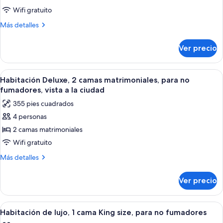
fumadores
Habitación
Wifi gratuito
Deluxe,
Más
Más detalles
2
detalles
camas
sobre
Ver precio
Habitación
matrimoniales,
Deluxe,
para
2
Abrir
Habitación de hotel con una cama gran
fumadores
7
camas
Habitación Deluxe, 2 camas matrimoniales, para no
todas
matrimoniales,
fumadores, vista a la ciudad
para
las
355 pies cuadrados
fumadores
fotos
4 personas
de
2 camas matrimoniales
Habitación
Deluxe,
Wifi gratuito
2
Más
Más detalles
camas
detalles
sobre
matrimoniales,
Ver precio
Habitación
para
Deluxe,
no
2
Abrir
Habitación de hotel con cama, escritori
6
fumadores,
camas
Habitación de lujo, 1 cama King size, para no fumadores
todas
matrimoniales,