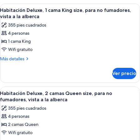
para
1
Abrir
Una habitación de hotel moderna con u
no
7
cama
Habitación Deluxe, 1 cama King size, para no fumadores,
todas
fumadores
Queen
vista a la alberca
size,
las
355 pies cuadrados
para
fotos
no
4 personas
de
fumadores
1 cama King
Habitación
Deluxe,
Wifi gratuito
1
Más
Más detalles
cama
detalles
sobre
King
Ver precio
Habitación
size,
Deluxe,
para
1
Abrir
Habitación de hotel con dos camas, un 
9
no
cama
Habitación Deluxe, 2 camas Queen size, para no
todas
King
fumadores,
fumadores, vista a la alberca
size,
las
vista
355 pies cuadrados
para
fotos
a
no
4 personas
de
fumadores,
la
2 camas Queen
Habitación
vista
alberca
a
Deluxe,
Wifi gratuito
la