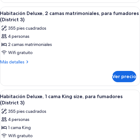
Deluxe,
para
2
Abrir
Habitación de hotel con dos camas, un 
5
no
camas
Habitación Deluxe, 2 camas matrimoniales, para fumadores
todas
Queen
fumadores
(District 3)
size,
las
(District
355 pies cuadrados
para
fotos
3)
no
4 personas
de
fumadores
2 camas matrimoniales
Habitación
(District
3)
Deluxe,
Wifi gratuito
2
Más
Más detalles
camas
detalles
sobre
matrimoniales,
Ver precio
Habitación
para
Deluxe,
fumadores
2
Abrir
Una habitación de hotel moderna con u
7
(District
camas
Habitación Deluxe, 1 cama King size, para fumadores
todas
matrimoniales,
3)
(District 3)
para
las
355 pies cuadrados
fumadores
fotos
(District
4 personas
de
3)
1 cama King
Habitación
Deluxe,
Wifi gratuito