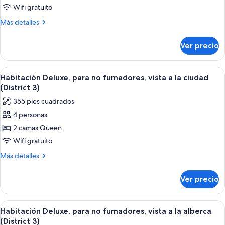
Deluxe,
Wifi gratuito
1
Más
Más detalles
cama
detalles
sobre
King
Ver precio
Habitación
size,
Deluxe,
para
1
Abrir
Habitación de hotel con dos camas, un 
6
no
cama
Habitación Deluxe, para no fumadores, vista a la ciudad
todas
King
fumadores
(District 3)
size,
las
(District
355 pies cuadrados
para
fotos
3
no
4 personas
de
fumadores
&
2 camas Queen
Habitación
(District
Poolside
3
Deluxe,
Wifi gratuito
Cabana)
&
para
Más
Más detalles
Poolside
no
detalles
Cabana)
sobre
fumadores,
Ver precio
Habitación
vista
Deluxe,
a
para
Abrir
Habitación de hotel con dos camas, un 
6
la
no
Habitación Deluxe, para no fumadores, vista a la alberca
todas
fumadores,
ciudad
(District 3)