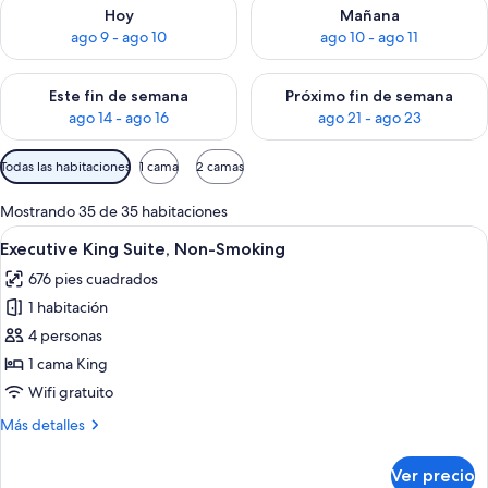
Consulta la disponibilidad para hoy ago 9 - ago 10
Consulta la disponibilidad par
Hoy
Mañana
ago 9 - ago 10
ago 10 - ago 11
Consulta la disponibilidad para este fin de semana ago 14 - ag
Consulta la disponibilidad pa
Este fin de semana
Próximo fin de semana
ago 14 - ago 16
ago 21 - ago 23
Filtros
Todas las habitaciones
1 cama
2 camas
disponibles
para
Mostrando 35 de 35 habitaciones
las
Abrir
Una habitación de hotel moderna con 
7
Executive King Suite, Non-Smoking
habitaciones
todas
676 pies cuadrados
las
1 habitación
fotos
de
4 personas
Executive
1 cama King
King
Wifi gratuito
Suite,
Más
Más detalles
Non-
detalles
Smoking
sobre
Ver precio
Executive