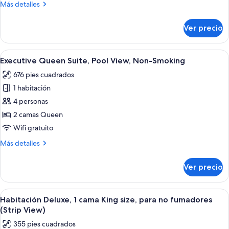
Más
Más detalles
Non-
detalles
Smoking
sobre
Ver precio
Executive
Queen
Suite,
Abrir
Una habitación de hotel moderna con 
7
Non-
Executive Queen Suite, Pool View, Non-Smoking
todas
Smoking
676 pies cuadrados
las
1 habitación
fotos
de
4 personas
Executive
2 camas Queen
Queen
Wifi gratuito
Suite,
Más
Más detalles
Pool
detalles
View,
sobre
Ver precio
Executive
Non-
Queen
Smoking
Suite,
Abrir
Una habitación de hotel con una cama g
8
Pool
Habitación Deluxe, 1 cama King size, para no fumadores
todas
View,
(Strip View)
Non-
las
355 pies cuadrados
Smoking