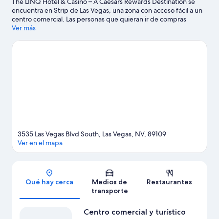
The LINQ Hotel & Casino – A Caesars Rewards Destination se
encuentra en Strip de Las Vegas, una zona con acceso fácil a un
centro comercial. Las personas que quieran ir de compras
pueden visitar Centro comercial y turístico The Linq y Centro
Ver más
comercial The Forum Shops en Caesars, mientras que quienes
deseen conocer los puntos de interés más famosos del área
pueden ir a Rueda de la fortuna High Roller. ¿Quieres asistir a un
evento o partido mientras estás aquí? Échale un vistazo al
calendario de actividades de Pabellón multifuncional T-Mobile
Arena. A los huéspedes les encanta la ubicación céntrica de este
resort.
Visita nuestra guía de Las Vegas
Ver más resorts en Las Vegas
3535 Las Vegas Blvd South, Las Vegas, NV, 89109
Ver en el mapa
Sección del mapa
Qué hay cerca
Medios de
Restaurantes
transporte
Centro comercial y turístico