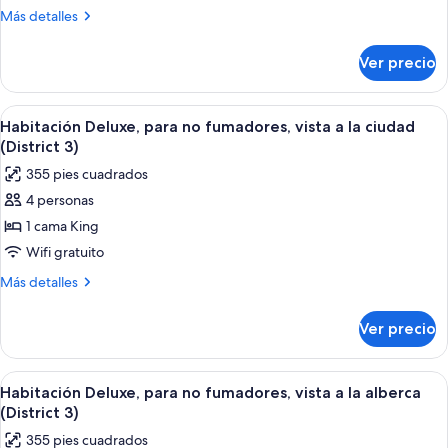
1
Más
Más detalles
cama
detalles
sobre
King
Ver precio
Habitación
size,
Deluxe,
para
1
Abrir
Una habitación de hotel moderna con u
7
fumadores
cama
Habitación Deluxe, para no fumadores, vista a la ciudad
todas
King
(District
(District 3)
size,
las
3)
355 pies cuadrados
para
fotos
fumadores
4 personas
de
(District
1 cama King
Habitación
3)
Deluxe,
Wifi gratuito
para
Más
Más detalles
no
detalles
sobre
fumadores,
Ver precio
Habitación
vista
Deluxe,
a
para
Abrir
Una habitación de hotel moderna con u
6
la
no
Habitación Deluxe, para no fumadores, vista a la alberca
todas
fumadores,
ciudad
(District 3)
vista
las
(District
355 pies cuadrados
a