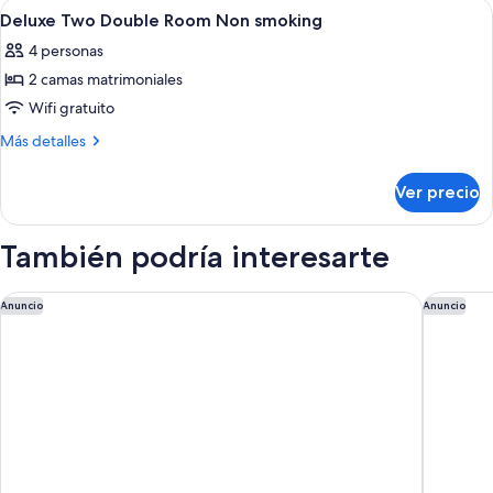
Abrir
Regadera, amenidades de baño de diseñ
1
Non
Deluxe Two Double Room Non smoking
todas
smoking
4 personas
las
2 camas matrimoniales
fotos
de
Wifi gratuito
Deluxe
Más
Más detalles
Two
detalles
sobre
Double
Ver precio
Deluxe
Room
Two
Non
Double
También podría interesarte
smoking
Room
Non
smoking
Flamingo Las Vegas Hotel & Casino
Wynn La
Anuncio
Anuncio