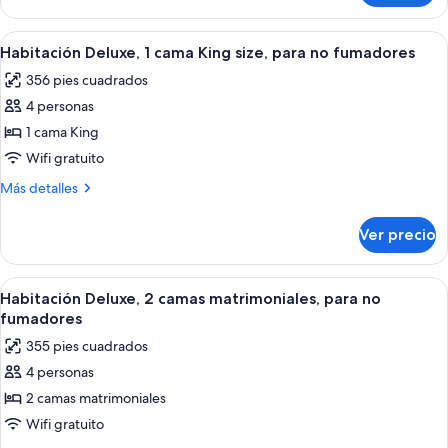
King
Suite,
Abrir
Una habitación de hotel moderna con u
10
Non-
Habitación Deluxe, 1 cama King size, para no fumadores
todas
Smoking
356 pies cuadrados
las
4 personas
fotos
de
1 cama King
Habitación
Wifi gratuito
Deluxe,
Más
Más detalles
1
detalles
cama
sobre
Ver precio
Habitación
King
Deluxe,
size,
1
Abrir
Habitación de hotel con dos camas, un 
para
6
cama
Habitación Deluxe, 2 camas matrimoniales, para no
todas
King
no
fumadores
size,
las
fumadores
355 pies cuadrados
para
fotos
no
4 personas
de
fumadores
2 camas matrimoniales
Habitación
Deluxe,
Wifi gratuito