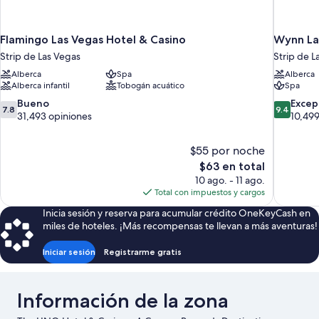
Flamingo Las Vegas Hotel & Casino
Wynn La
Strip de Las Vegas
Strip de L
Alberca
Spa
Alberca
Alberca infantil
Tobogán acuático
Spa
7.8
9.4
Bueno
Excep
7.8
9.4
de
de
31,493 opiniones
10,499
10,
10,
Bueno,
Excepcion
$55 por noche
31,493
10,499
El
$63 en total
opiniones
opiniones
precio
10 ago. - 11 ago.
actual
Total con impuestos y cargos
es
Inicia sesión y reserva para acumular crédito OneKeyCash en
de
miles de hoteles. ¡Más recompensas te llevan a más aventuras!
$63
Iniciar sesión
Registrarme gratis
Información de la zona