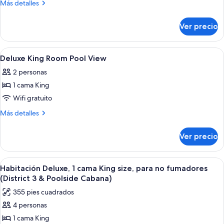
2
Más
Más detalles
alberca
camas
detalles
sobre
Queen
Ver precio
Habitación
size,
Deluxe,
para
2
Abrir
Edredón, camas con pillow-top y caja 
4
no
camas
Deluxe King Room Pool View
todas
Queen
fumadores,
2 personas
size,
las
vista
para
1 cama King
fotos
a
no
de
Wifi gratuito
fumadores,
la
Deluxe
vista
Más
Más detalles
alberca
a
King
detalles
la
sobre
Room
Ver precio
alberca
Deluxe
Pool
King
View
Room
Abrir
Una habitación de hotel moderna con u
9
Pool
Habitación Deluxe, 1 cama King size, para no fumadores
todas
View
(District 3 & Poolside Cabana)
las
355 pies cuadrados
fotos
4 personas
de
1 cama King
Habitación