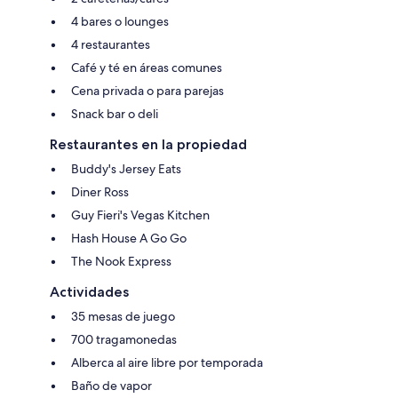
4 bares o lounges
4 restaurantes
Café y té en áreas comunes
Cena privada o para parejas
Snack bar o deli
Restaurantes en la propiedad
Buddy's Jersey Eats
Diner Ross
Guy Fieri's Vegas Kitchen
Hash House A Go Go
The Nook Express
Actividades
35 mesas de juego
700 tragamonedas
Alberca al aire libre por temporada
Baño de vapor