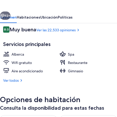
Hotel
&
erior
Siguiente
Casino
92+
Resumen
Habitaciones
Ubicación
Políticas
–
Opiniones
Muy buena
8.0
Ver las 22,533 opiniones
A
8.0 de 10,
Caesars
Servicios principales
Rewards
Destination
Alberca
Spa
Wifi gratuito
Restaurante
Aire acondicionado
Gimnasio
Alberca al aire libre por temporada y 
Ver todos
Opciones de habitación
Consulta la disponibilidad para estas fechas