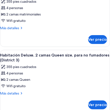
(District
355 pies cuadrados
para
fotos
3)
no
4 personas
de
fumadores
2 camas matrimoniales
Habitación
(District
3)
Deluxe,
Wifi gratuito
2
Más
Más detalles
camas
detalles
sobre
matrimoniales,
Ver precio
Habitación
para
Deluxe,
no
2
Abrir
Habitación de hotel con dos camas, un 
5
fumadores
camas
Habitación Deluxe, 2 camas Queen size, para no fumadores
todas
matrimoniales,
(District
(District 3)
para
las
3)
355 pies cuadrados
no
fotos
fumadores
4 personas
de
(District
2 camas Queen
Habitación
3)
Deluxe,
Wifi gratuito
2
Más
Más detalles
camas
detalles
sobre
Queen
Ver precio
Habitación
size,