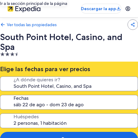
Ir a la sección principal de la página
Descargar la app
Ver todas las propiedades
South Point Hotel, Casino, and
Spa
Propiedad
de
3.5
Elige las fechas para ver precios
estrellas
¿A dónde quieres ir?
Fechas
Huéspedes