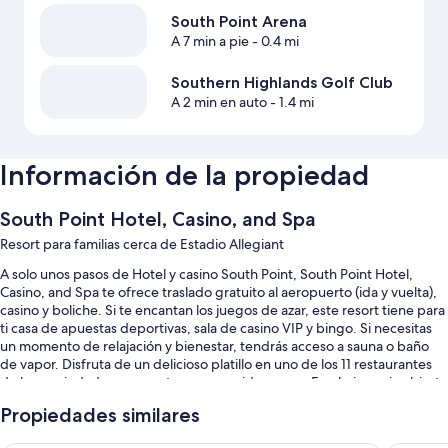
South Point Arena
A 7 min a pie
- 0.4 mi
Southern Highlands Golf Club
A 2 min en auto
- 1.4 mi
Información de la propiedad
South Point Hotel, Casino, and Spa
Resort para familias cerca de Estadio Allegiant
A solo unos pasos de Hotel y casino South Point, South Point Hotel,
Casino, and Spa te ofrece traslado gratuito al aeropuerto (ida y vuelta),
casino y boliche. Si te encantan los juegos de azar, este resort tiene para
ti casa de apuestas deportivas, sala de casino VIP y bingo. Si necesitas
un momento de relajación y bienestar, tendrás acceso a sauna o baño
de vapor. Disfruta de un delicioso platillo en uno de los 11 restaurantes
de la propiedad, que cuentan con comida y cena. En el gimnasio abierto
las 24 horas, encontrarás clases de aerobics. La propiedad ofrece
Propiedades similares
además bar junto a la alberca, conciertos o espectáculos en vivo y 2
cafeterías. Hay salón de belleza, sala de juegos, y servicio de lavandería