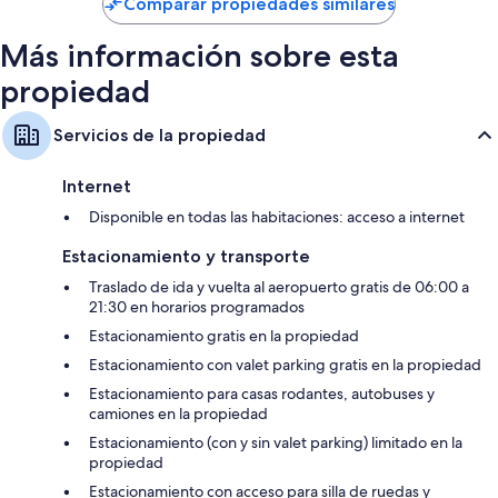
de
Comparar propiedades similares
Baños con amenidades de baño de diseñador y regaderas
$104
Televisiones de alta definición de 50 pulgadas con canales de
Más información sobre esta
televisión premium
propiedad
Armarios o clósets, reciclaje y cafeteras
Servicios de la propiedad
Internet
Disponible en todas las habitaciones: acceso a internet
Estacionamiento y transporte
Traslado de ida y vuelta al aeropuerto gratis de 06:00 a
21:30 en horarios programados
Estacionamiento gratis en la propiedad
Estacionamiento con valet parking gratis en la propiedad
Estacionamiento para casas rodantes, autobuses y
camiones en la propiedad
Estacionamiento (con y sin valet parking) limitado en la
propiedad
Estacionamiento con acceso para silla de ruedas y