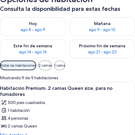
Consulta la disponibilidad para estas fechas
Consulta la disponibilidad para hoy ago 8 - ago 9
Consulta la disponibilidad pa
Hoy
Mañana
ago 8 - ago 9
ago 9 - ago 10
Consulta la disponibilidad para este fin de semana ago 14 - ag
Consulta la disponibilidad pa
Este fin de semana
Próximo fin de semana
ago 14 - ago 16
ago 21 - ago 23
Filtros
Todas las habitaciones
2 camas
1 cama
disponibles
para
Mostrando 9 de 9 habitaciones
las
Abrir
Habitación de hotel con dos camas, vis
7
Habitación Premium, 2 camas Queen size, para no
habitaciones
todas
fumadores
las
500 pies cuadrados
fotos
1 habitación
de
4 personas
Habitación
Premium,
2 camas Queen
2
Más