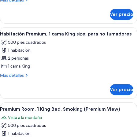
Más detalles
camas
detalles
sobre
Queen
Ver precio
Habitación
size,
Premium,
para
2
Abrir
Una habitación de hotel con una cama 
7
no
camas
Habitación Premium, 1 cama King size, para no fumadores
todas
Queen
fumadores
500 pies cuadrados
size,
las
para
1 habitación
fotos
no
de
2 personas
fumadores
Habitación
1 cama King
Premium,
Más
Más detalles
1
detalles
cama
sobre
Ver precio
Habitación
King
Premium,
size,
1
Abrir
Habitación de hotel con una cama gran
para
7
cama
Premium Room, 1 King Bed, Smoking (Premium View)
todas
King
no
Vista a la montaña
size,
las
fumadores
para
500 pies cuadrados
fotos
no
de
1 habitación
fumadores