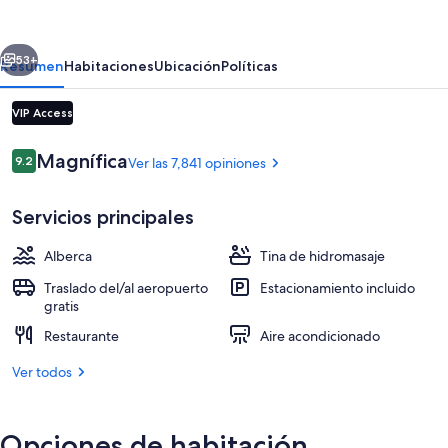
Hotel,
Casino,
erior
Siguiente
and
53+
Resumen
Habitaciones
Ubicación
Políticas
Spa
VIP Access
Opiniones
Magnífica
9.2
Ver las 7,841 opiniones
9.2 de 10,
Servicios principales
Alberca
Tina de hidromasaje
Alberca al aire libre, sombrillas en la 
Traslado del/al aeropuerto
Estacionamiento incluido
gratis
Restaurante
Aire acondicionado
Ver todos
Opciones de habitación