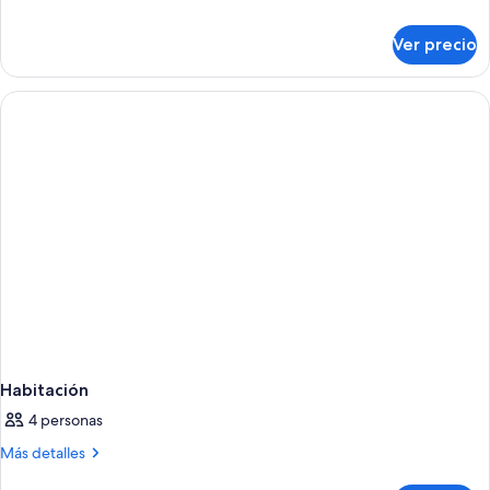
detalles
sobre
Ver precio
Habitación
Habitación
4 personas
Más
Más detalles
detalles