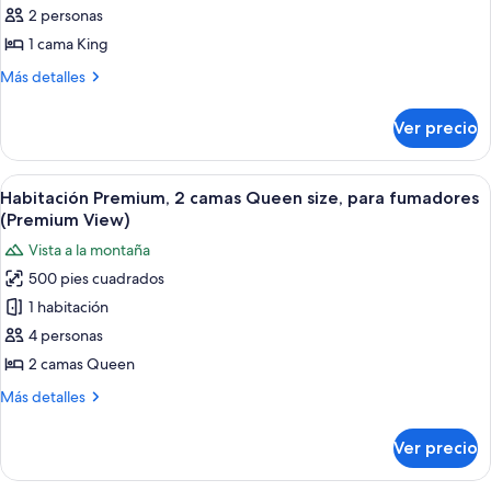
Premium
2 personas
Room,
1 cama King
1
Más
Más detalles
King
detalles
Bed,
sobre
Ver precio
Premium
Smoking
Room,
(Premium
1
Abrir
Habitación de hotel con dos camas, un 
View)
7
King
Habitación Premium, 2 camas Queen size, para fumadores
todas
Bed,
(Premium View)
Smoking
las
Vista a la montaña
(Premium
fotos
View)
500 pies cuadrados
de
1 habitación
Habitación
Premium,
4 personas
2
2 camas Queen
camas
Más
Más detalles
Queen
detalles
size,
sobre
Ver precio
Habitación
para
Premium,
fumadores