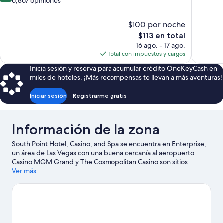
de
de
6,867 opiniones
10,
10,
Muy
1
$100 por noche
bueno,
opinión
El
$113 en total
6,867
precio
opiniones
16 ago. - 17 ago.
actual
Total con impuestos y cargos
es
Inicia sesión y reserva para acumular crédito OneKeyCash en
de
miles de hoteles. ¡Más recompensas te llevan a más aventuras!
$113
Iniciar sesión
Registrarme gratis
Información de la zona
South Point Hotel, Casino, and Spa se encuentra en Enterprise,
un área de Las Vegas con una buena cercanía al aeropuerto.
Casino MGM Grand y The Cosmopolitan Casino son sitios
culturales destacados, mientras que Fuentes de Bellagio es un
Ver más
lugar emblemático. ¿Quieres asistir a un evento o partido?
Échale un vistazo al calendario de actividades de Estadio
Allegiant o Pabellón multifuncional T-Mobile Arena. Lleva tu
equipo de golf para practicar en alguno de los campos de la
zona o, si prefieres un poco de aventura, disfruta de actividades