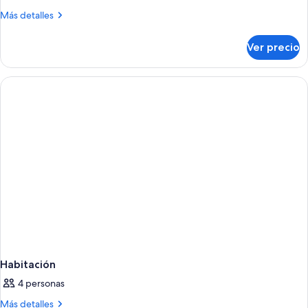
Más
Más detalles
detalles
sobre
Ver precio
Habitación
Habitación
4 personas
Más
Más detalles