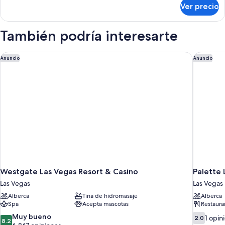
sobre
Ver precio
Habitación
También podría interesarte
Westgate Las Vegas Resort & Casino
Palette 
Anuncio
Anuncio
Westgate Las Vegas Resort & Casino
Palette 
Las Vegas
Las Vegas
Alberca
Tina de hidromasaje
Alberca
Spa
Acepta mascotas
Restaura
8.2
2.0
Muy bueno
1 opin
2.0
8.2