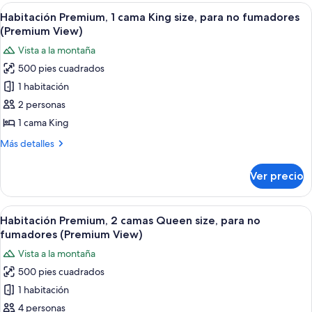
2
Abrir
Habitación de hotel con una cama gran
(Premium
7
camas
Habitación Premium, 1 cama King size, para no fumadores
todas
Queen
View)
(Premium View)
size,
las
Vista a la montaña
para
fotos
fumadores
500 pies cuadrados
de
(Premium
1 habitación
Habitación
View)
Premium,
2 personas
1
1 cama King
cama
Más
Más detalles
King
detalles
size,
sobre
Ver precio
Habitación
para
Premium,
no
1
Abrir
Habitación de hotel con dos camas, un 
fumadores
7
cama
Habitación Premium, 2 camas Queen size, para no
todas
King
(Premium
fumadores (Premium View)
size,
las
View)
Vista a la montaña
para
fotos
no
500 pies cuadrados
de
fumadores
1 habitación
Habitación
(Premium
View)
Premium,
4 personas