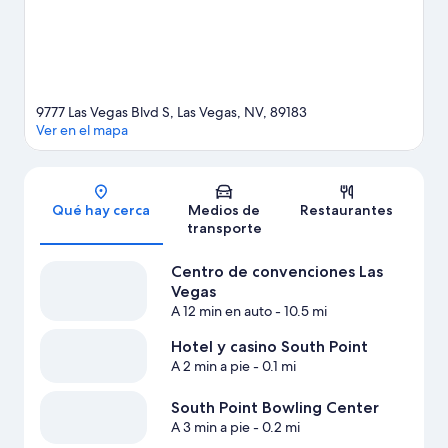
como paseos a pie o ciclismo en senderos.
Visita nuestra guía de
Las Vegas
Ver más resorts en Las Vegas
9777 Las Vegas Blvd S, Las Vegas, NV, 89183
Ver en el mapa
Sección del mapa
Qué hay cerca
Medios de
Restaurantes
transporte
Centro de convenciones Las
Vegas
A 12 min en auto
- 10.5 mi
Hotel y casino South Point
A 2 min a pie
- 0.1 mi
South Point Bowling Center
A 3 min a pie
- 0.2 mi