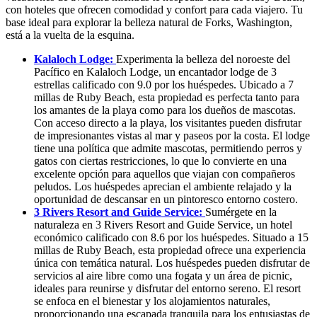
con hoteles que ofrecen comodidad y confort para cada viajero. Tu
base ideal para explorar la belleza natural de Forks, Washington,
está a la vuelta de la esquina.
Kalaloch Lodge:
Experimenta la belleza del noroeste del
Pacífico en Kalaloch Lodge, un encantador lodge de 3
estrellas calificado con 9.0 por los huéspedes. Ubicado a 7
millas de Ruby Beach, esta propiedad es perfecta tanto para
los amantes de la playa como para los dueños de mascotas.
Con acceso directo a la playa, los visitantes pueden disfrutar
de impresionantes vistas al mar y paseos por la costa. El lodge
tiene una política que admite mascotas, permitiendo perros y
gatos con ciertas restricciones, lo que lo convierte en una
excelente opción para aquellos que viajan con compañeros
peludos. Los huéspedes aprecian el ambiente relajado y la
oportunidad de descansar en un pintoresco entorno costero.
3 Rivers Resort and Guide Service:
Sumérgete en la
naturaleza en 3 Rivers Resort and Guide Service, un hotel
económico calificado con 8.6 por los huéspedes. Situado a 15
millas de Ruby Beach, esta propiedad ofrece una experiencia
única con temática natural. Los huéspedes pueden disfrutar de
servicios al aire libre como una fogata y un área de picnic,
ideales para reunirse y disfrutar del entorno sereno. El resort
se enfoca en el bienestar y los alojamientos naturales,
proporcionando una escapada tranquila para los entusiastas de