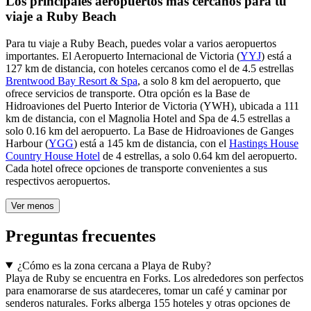
Los principales aeropuertos más cercanos para tu
viaje a Ruby Beach
Para tu viaje a Ruby Beach, puedes volar a varios aeropuertos
importantes. El Aeropuerto Internacional de Victoria (
YYJ
) está a
127 km de distancia, con hoteles cercanos como el de 4.5 estrellas
Brentwood Bay Resort & Spa
, a solo 8 km del aeropuerto, que
ofrece servicios de transporte. Otra opción es la Base de
Hidroaviones del Puerto Interior de Victoria (YWH), ubicada a 111
km de distancia, con el Magnolia Hotel and Spa de 4.5 estrellas a
solo 0.16 km del aeropuerto. La Base de Hidroaviones de Ganges
Harbour (
YGG
) está a 145 km de distancia, con el
Hastings House
Country House Hotel
de 4 estrellas, a solo 0.64 km del aeropuerto.
Cada hotel ofrece opciones de transporte convenientes a sus
respectivos aeropuertos.
Ver menos
Preguntas frecuentes
¿Cómo es la zona cercana a Playa de Ruby?
Playa de Ruby se encuentra en Forks. Los alrededores son perfectos
para enamorarse de sus atardeceres, tomar un café y caminar por
senderos naturales. Forks alberga 155 hoteles y otras opciones de