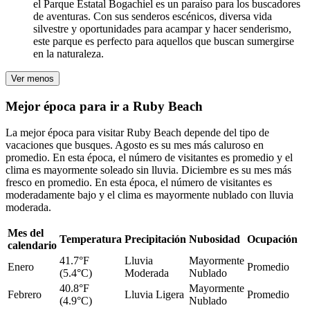
el Parque Estatal Bogachiel es un paraíso para los buscadores
de aventuras. Con sus senderos escénicos, diversa vida
silvestre y oportunidades para acampar y hacer senderismo,
este parque es perfecto para aquellos que buscan sumergirse
en la naturaleza.
Ver menos
Mejor época para ir a Ruby Beach
La mejor época para visitar Ruby Beach depende del tipo de
vacaciones que busques. Agosto es su mes más caluroso en
promedio. En esta época, el número de visitantes es promedio y el
clima es mayormente soleado sin lluvia. Diciembre es su mes más
fresco en promedio. En esta época, el número de visitantes es
moderadamente bajo y el clima es mayormente nublado con lluvia
moderada.
Mes del
Temperatura
Precipitación
Nubosidad
Ocupación
calendario
41.7°F
Lluvia
Mayormente
Enero
Promedio
(5.4°C)
Moderada
Nublado
40.8°F
Mayormente
Febrero
Lluvia Ligera
Promedio
(4.9°C)
Nublado