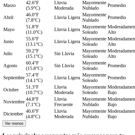
42.6°F
Lluvia
Mayormente
Marzo
Promedio
(5.9°C)
Moderada
Nublado
46.0°F
Mayormente
Abril
Lluvia Ligera
Promedio
(7.8°C)
Nublado
51.8°F
Mayormente
Moderadamen
Mayo
Lluvia Ligera
(11.0°C)
Soleado
Alto
55.6°F
Mayormente
Moderadamen
Junio
Lluvia Ligera
(13.1°C)
Soleado
Alto
59.2°F
Mayormente
Moderadamen
Julio
Sin Lluvia
(15.1°C)
Soleado
Alto
60.4°F
Mayormente
Agosto
Sin Lluvia
Promedio
(15.8°C)
Soleado
57.4°F
Mayormente
Septiembre
Lluvia Ligera
Promedio
(14.1°C)
Soleado
51.3°F
Lluvia
Mayormente
Moderadamen
Octubre
(10.7°C)
Moderada
Soleado
Bajo
44.8°F
Lluvia
Mayormente
Moderadamen
Noviembre
(7.1°C)
Frecuente
Nublado
Bajo
40.6°F
Lluvia
Mayormente
Moderadamen
Diciembre
(4.8°C)
Moderada
Nublado
Bajo
Ver menos