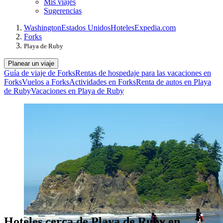
Mis viajes
Sugerencias
Washington
Estados Unidos
Hoteles
Expedia.com
Forks
Playa de Ruby
Planear un viaje
Guía de viaje de Forks
Rentas de hospedaje para las vacaciones en
Forks
Vuelos a Forks
Actividades en Forks
Renta de autos en Playa
de Ruby
Vacaciones en Playa de Ruby
Hoteles cerca de Playa de Ruby en