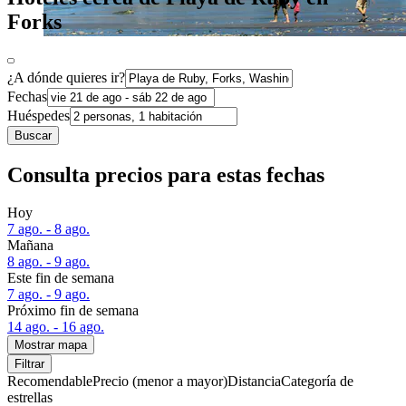
Forks
¿A dónde quieres ir?
Fechas
Huéspedes
Buscar
Consulta precios para estas fechas
Hoy
7 ago. - 8 ago.
Mañana
8 ago. - 9 ago.
Este fin de semana
7 ago. - 9 ago.
Próximo fin de semana
14 ago. - 16 ago.
Mostrar mapa
Filtrar
Recomendable
Precio (menor a mayor)
Distancia
Categoría de
estrellas