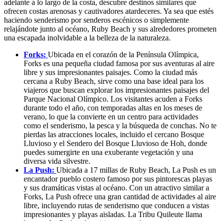
adelante a lo largo de la costa, descubre destinos similares que
ofrecen costas arenosas y cautivadores atardeceres. Ya sea que estés
haciendo senderismo por senderos escénicos o simplemente
relajándote junto al océano, Ruby Beach y sus alrededores prometen
una escapada inolvidable a la belleza de la naturaleza.
Forks:
Ubicada en el corazón de la Península Olímpica,
Forks es una pequeña ciudad famosa por sus aventuras al aire
libre y sus impresionantes paisajes. Como la ciudad más
cercana a Ruby Beach, sirve como una base ideal para los
viajeros que buscan explorar los impresionantes paisajes del
Parque Nacional Olímpico. Los visitantes acuden a Forks
durante todo el año, con temporadas altas en los meses de
verano, lo que la convierte en un centro para actividades
como el senderismo, la pesca y la búsqueda de conchas. No te
pierdas las atracciones locales, incluido el cercano Bosque
Lluvioso y el Sendero del Bosque Lluvioso de Hoh, donde
puedes sumergirte en una exuberante vegetación y una
diversa vida silvestre.
La Push:
Ubicada a 17 millas de Ruby Beach, La Push es un
encantador pueblo costero famoso por sus pintorescas playas
y sus dramáticas vistas al océano. Con un atractivo similar a
Forks, La Push ofrece una gran cantidad de actividades al aire
libre, incluyendo rutas de senderismo que conducen a vistas
impresionantes y playas aisladas. La Tribu Quileute llama