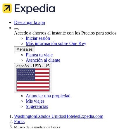
Descargar la app
Accede a ahorros al instante con los Precios para socios
Iniciar sesión
Más información sobre One Key
Mensajes
Planea tu viaje
Atención al cliente
español · USD · US
Anunciar una propiedad
Mis viajes
Sugerencias
Washington
Estados Unidos
Hoteles
Expedia.com
Forks
Museo de la madera de Forks