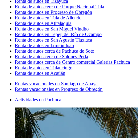
Renta de autos en Tizayuca
Renta de autos cerca de Parque Nacional Tula
Renta de autos en Progreso de Obregón
Renta de autos en Tula de Allende
Renta de autos en Atitalaquia
Renta de autos en San Miguel Vindho
Renta de autos en Tepeji del Río de Ocampo
Renta de autos en San Agustín Tlaxiaca
Renta de autos en Ixmiquilpan
Renta de autos cerca de Pachuca de Soto
Renta de autos cerca de Salones Perla
Renta de autos cerca de Centro comercial Galerías Pachuca
Renta de autos en Tulancingo
Renta de autos en Acatlán
Rentas vacacionales en Santiago de Anaya
Rentas vacacionales en Progreso de Obregón
Actividades en Pachuca