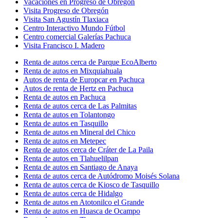
Vacaciones en Progreso de Obregón
Visita Progreso de Obregón
Visita San Agustín Tlaxiaca
Centro Interactivo Mundo Fútbol
Centro comercial Galerías Pachuca
Visita Francisco I. Madero
Renta de autos cerca de Parque EcoAlberto
Renta de autos en Mixquiahuala
Autos de renta de Europcar en Pachuca
Autos de renta de Hertz en Pachuca
Renta de autos en Pachuca
Renta de autos cerca de Las Palmitas
Renta de autos en Tolantongo
Renta de autos en Tasquillo
Renta de autos en Mineral del Chico
Renta de autos en Metepec
Renta de autos cerca de Cráter de La Paila
Renta de autos en Tlahuelilpan
Renta de autos en Santiago de Anaya
Renta de autos cerca de Autódromo Moisés Solana
Renta de autos cerca de Kiosco de Tasquillo
Renta de autos cerca de Hidalgo
Renta de autos en Atotonilco el Grande
Renta de autos en Huasca de Ocampo