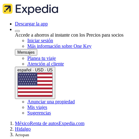
Descargar la app
Accede a ahorros al instante con los Precios para socios
Iniciar sesión
Más información sobre One Key
Mensajes
Planea tu viaje
Atención al cliente
español · USD · US
Anunciar una propiedad
Mis viajes
Sugerencias
México
Renta de autos
Expedia.com
Hidalgo
Actopan