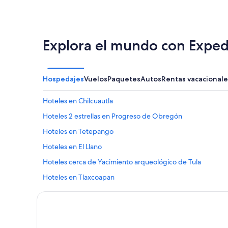
Explora el mundo con Exped
Hospedajes
Vuelos
Paquetes
Autos
Rentas vacacionale
Hoteles en Chilcuautla
Hoteles 2 estrellas en Progreso de Obregón
Hoteles en Tetepango
Hoteles en El Llano
Hoteles cerca de Yacimiento arqueológico de Tula
Hoteles en Tlaxcoapan
Hoteles 3 estrellas en Ajacuba
Hoteles en Ajacuba
Hoteles 3 estrellas en Atitalaquia