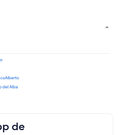
to
EcoAlberto
o del Alba
pp de