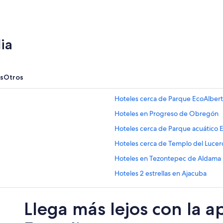
ia
s
Otros
Hoteles cerca de Parque EcoAlber
Hoteles en Progreso de Obregón
Hoteles cerca de Parque acuático 
Hoteles cerca de Templo del Lucer
Hoteles en Tezontepec de Aldama
Hoteles 2 estrellas en Ajacuba
Hostales en Ajacuba
Llega más lejos con la a
Hoteles en Alfajayucan
Hoteles en Atitalaquia