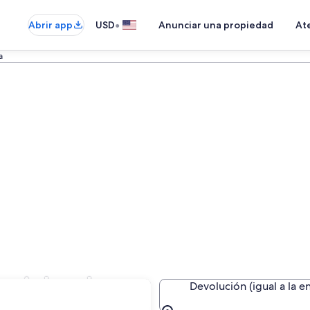
•
Abrir app
USD
Anunciar una propiedad
Ate
a
quiahuala
Devolución (igual a la e