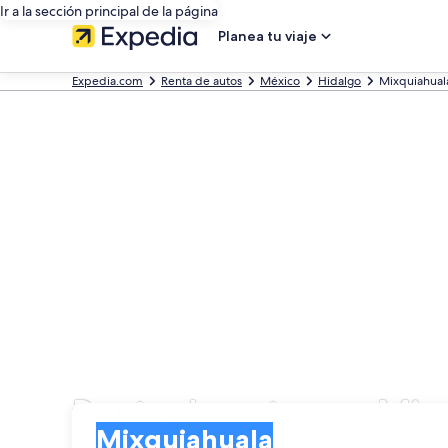
Ir a la sección principal de la página
Planea tu viaje
Expedia.com
Renta de autos
México
Hidalgo
Mixquiahual
Renta de autos en Mix
Entrega
Entrega
Mixquiahuala