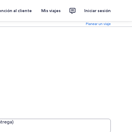
nción al cliente
Mis viajes
Iniciar sesión
Planear un viaje
ntrega)