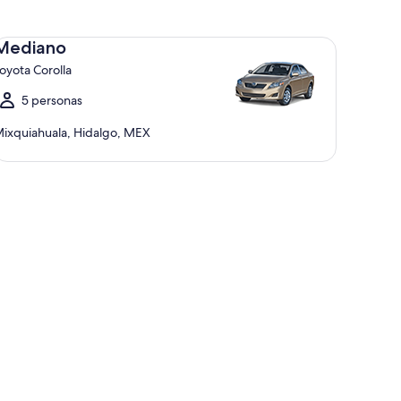
diano Toyota Corolla
Mediano
oyota Corolla
5 personas
ixquiahuala, Hidalgo, MEX