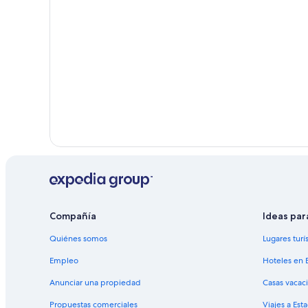
Hoteles 3 estrellas en Tlahuelilpan
Hoteles 3 estrellas en Tula de Allende
Cabañas en Tula de Allende
Casas vacacionales en Tula de Allende
Hoteles románticos en Tula de Allende
Hoteles con gimnasio en Tula de Allende
Hoteles con hidromasaje en Tula de Allende
Villas en Tula de Allende
Compañía
Ideas par
Quiénes somos
Lugares turí
Empleo
Hoteles en 
Anunciar una propiedad
Casas vacac
Propuestas comerciales
Viajes a Est