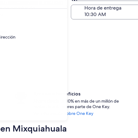
autos en Mixquiahuala
Devolución (igual a la e
a de devolución
Hora de entrega
go
ayor.
irección
Accede a beneficios
Ahorra desde un 10% en más de un millón de
rentas de auto si eres parte de One Key.
Ver información sobre One Key
s en Mixquiahuala