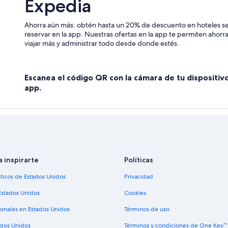
Expedia
Hoteles en Tlahuelilpan
Ahorra aún más: obtén hasta un 20% de descuento en hoteles se
Hoteles 5 estrellas en Tula de Alle
reservar en la app. Nuestras ofertas en la app te permiten ahor
Casas de huéspedes en Tula de Al
viajar más y administrar todo desde donde estés.
Hoteles con spa en Tula de Allende
Hoteles con bar en Tula de Allende
Escanea el código QR con la cámara de tu dispositiv
Hoteles con alberca en Tula de All
app.
Hoteles en Tula de Allende
Hoteles en Chapantongo
a inspirarte
Políticas
sticos de Estados Unidos
Privacidad
Estados Unidos
Cookies
ionales en Estados Unidos
Términos de uso
ados Unidos
Términos y condiciones de One Key™