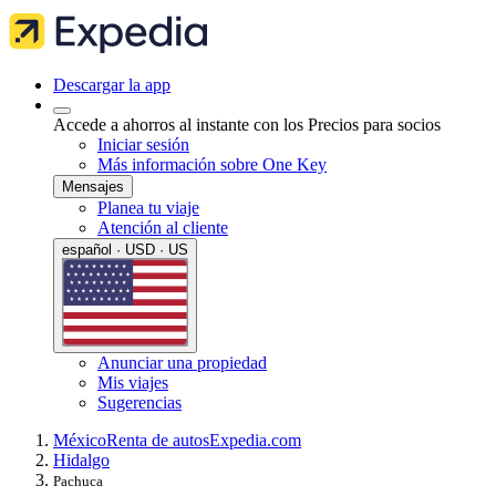
Descargar la app
Accede a ahorros al instante con los Precios para socios
Iniciar sesión
Más información sobre One Key
Mensajes
Planea tu viaje
Atención al cliente
español · USD · US
Anunciar una propiedad
Mis viajes
Sugerencias
México
Renta de autos
Expedia.com
Hidalgo
Pachuca