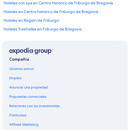
Hoteles con spa en Centro histórico de Friburgo de Brisgovia
Hoteles en Centro histórico de Friburgo de Brisgovia
Hoteles en Región de Friburgo
Hoteles 5 estrellas en Friburgo de Brisgovia
Apart-Hoteles en Friburgo de Brisgovia
B&B en Friburgo de Brisgovia
Cabañas en Friburgo de Brisgovia
Compañía
Casas de ciudad en Friburgo de Brisgovia
Quiénes somos
Casas de huéspedes en Friburgo de Brisgovia
Empleo
Casas vacacionales en Friburgo de Brisgovia
Anunciar una propiedad
Apartamentos en Friburgo de Brisgovia
Propuestas comerciales
Hostales en Friburgo de Brisgovia
Relaciones con los inversionistas
Hoteles de ski en Friburgo de Brisgovia
Publicidad
Hoteles familiares en Friburgo de Brisgovia
Hoteles históricos en Friburgo de Brisgovia
Affiliate Marketing