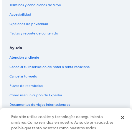
Casas de campo en Friburgo
Términos y condiciones de Vrbo
Cabañas en Günterstal
Accesibilidad
Hoteles en Günterstal
Opciones de privacidad
Hoteles cerca de Estación de tren de Freiburg-Herdern
Pautas y reporte de contenido
Ayuda
Atención al cliente
Cancelar tu reservación de hotel o renta vacacional
Cancelar tu vuelo
Plazos de reembolso
Cómo usar un cupón de Expedia
Documentos de viajes internacionales
Este sitio utiliza cookies y tecnologías de seguimiento
© 2026 Expedia, Inc., una empresa de Expedia Group. Todos los
derechos reservados. Expedia y el logo de Expedia son marcas
similares. Como se indica en nuestro Aviso de privacidad, es
registradas o marcas comerciales de Expedia, Inc. CST# 2029030-50.
posible que tanto nosotros como nuestros socios