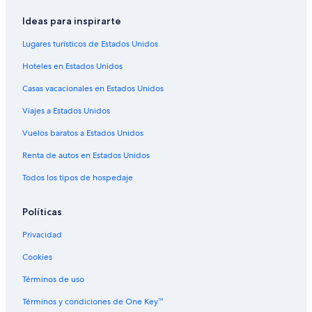
Hoteles baratos en Friburgo de Brisgovia
Ideas para inspirarte
Hoteles con aguas termales en Friburgo de Brisgovia
Lugares turísticos de Estados Unidos
Hoteles con bar en Friburgo de Brisgovia
Hoteles en Estados Unidos
Hoteles con estacionamiento en Friburgo de Brisgovia
Casas vacacionales en Estados Unidos
Hoteles con sauna en Friburgo de Brisgovia
Viajes a Estados Unidos
Hoteles con hidromasaje en Friburgo de Brisgovia
Hoteles gay friendly en Friburgo de Brisgovia
Vuelos baratos a Estados Unidos
Hoteles para bodas en Friburgo de Brisgovia
Renta de autos en Estados Unidos
Hoteles para fumadores en Friburgo de Brisgovia
Todos los tipos de hospedaje
Hoteles que aceptan mascotas en Friburgo de Brisgovia
Políticas
Maritim Hotels en Friburgo de Brisgovia
Privacidad
Hoteles en Friburgo de Brisgovia
Cookies
Villas en Friburgo de Brisgovia
Apartamentos en Estación de tren central Freiburg
Términos de uso
Hoteles cerca de Estación de tren central Freiburg
Términos y condiciones de One Key™