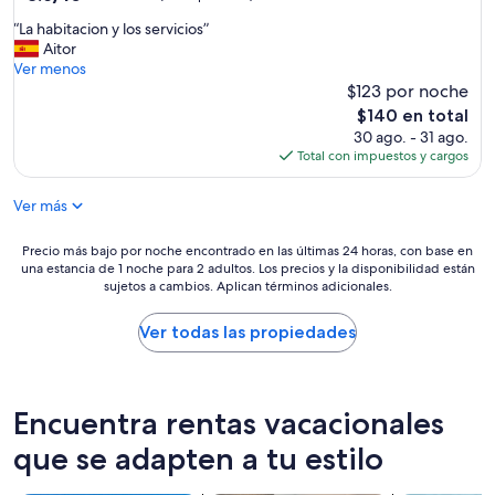
y
de
g
“
“La habitacion y los servicios”
10,
r
L
Aitor
Excelente,
a
a
Ver menos
(895
n
h
$123 por noche
opiniones)
d
a
El
$140 en total
e
b
precio
30 ago. - 31 ago.
y
i
actual
Total con impuestos y cargos
l
t
es
a
a
de
g
Ver más
c
$140
e
i
n
o
Precio
Precio más bajo por noche encontrado en las últimas 24 horas, con base en
t
n
una estancia de 1 noche para 2 adultos. Los precios y la disponibilidad están
más
e
y
sujetos a cambios. Aplican términos adicionales.
bajo
s
l
por
d
o
noche
Ver todas las propiedades
e
s
encontrado
l
s
en
h
e
las
o
r
últimas
Encuentra rentas vacacionales
t
v
24
e
i
horas,
que se adapten a tu estilo
l
c
con
m
i
base