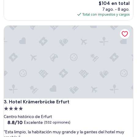
e
El
$104 en total
s
precio
7 ago. - 8 ago.
w
actual
Total con impuestos y cargos
a
es
r
de
Hotel Krämerbrücke Erfurt
s
$104
u
p
e
r
.
W
ü
r
d
e
g
e
r
Hotel Krämerbrücke Erfurt
3. Hotel Krämerbrücke Erfurt
n
Propiedad
e
de
Centro histórico de Erfurt
w
4.0
8.8
8.8/10
i
Excelente
(532 opiniones)
de
e
estrellas
“
“Esta limpio, la habitación muy grande y la gentes del hotel muy
10,
d
E