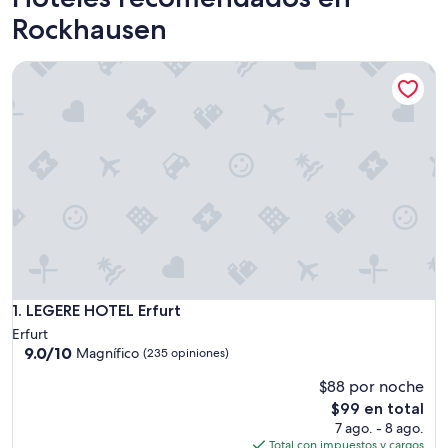
Rockhausen
LEGERE HOTEL Erfurt
LEGERE HOTEL Erfurt
1. LEGERE HOTEL Erfurt
Erfurt
9.0
9.0/10
Magnífico
(235 opiniones)
de
$88 por noche
10,
Magnífico,
El
$99 en total
(235
precio
7 ago. - 8 ago.
opiniones)
actual
Total con impuestos y cargos