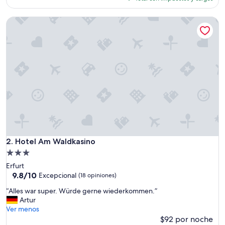
es
de
Hotel Am Waldkasino
$99
Hotel Am Waldkasino
2. Hotel Am Waldkasino
Propiedad
de
Erfurt
3.0
9.8
9.8/10
Excepcional
(18 opiniones)
de
estrellas
“
“Alles war super. Würde gerne wiederkommen.”
10,
A
Artur
Excepcional,
l
Ver menos
(18
l
$92 por noche
opiniones)