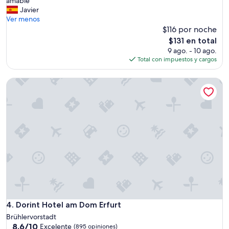
amable ”
Excelente,
e
s
Javier
(532
r
t
Ver menos
opiniones)
k
a
$116 por noche
o
l
m
El
$131 en total
i
m
precio
9 ago. - 10 ago.
m
e
actual
Total con impuestos y cargos
p
n
es
i
.
de
Dorint Hotel am Dom Erfurt
o
”
$131
,
l
a
h
a
b
i
t
a
c
i
ó
n
Dorint Hotel am Dom Erfurt
4. Dorint Hotel am Dom Erfurt
m
Brühlervorstadt
u
8.6
8.6/10
Excelente
(895 opiniones)