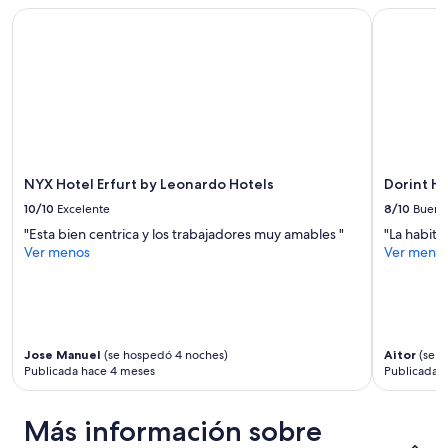
NYX Hotel Erfurt by Leonardo Hotels
Dorint Ho
NYX Hotel Erfurt by Leonardo Hotels
Dorint H
10/10
Excelente
8/10
Bueno
"Esta bien centrica y los trabajadores muy amables "
"La habitac
Ver menos
Ver meno
Jose Manuel
(se hospedó 4 noches)
Aitor
(se h
Publicada hace 4 meses
Publicada 
Más información sobre