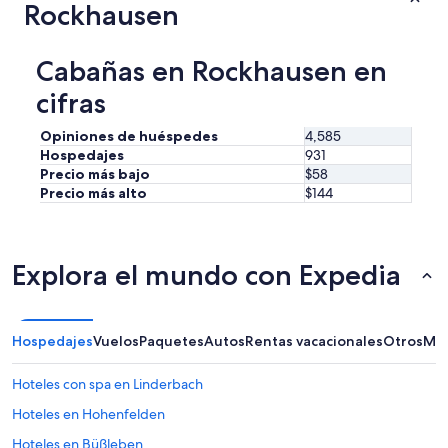
Rockhausen
Cabañas en Rockhausen en
cifras
Opiniones de huéspedes
4,585
Hospedajes
931
Precio más bajo
$58
Precio más alto
$144
Explora el mundo con Expedia
Hospedajes
Vuelos
Paquetes
Autos
Rentas vacacionales
Otros
Más
Hoteles con spa en Linderbach
Hoteles en Hohenfelden
Hoteles en Büßleben