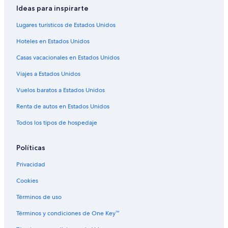
Ideas para inspirarte
Hoteles de lujo en Erfurt
Lugares turísticos de Estados Unidos
Hoteles con bar en Erfurt
Hoteles en Estados Unidos
Hoteles con sauna en Erfurt
Casas vacacionales en Estados Unidos
Hoteles con vista en Erfurt
Viajes a Estados Unidos
Hoteles de senderismo en Erfurt
Hoteles de Victor's en Erfurt
Vuelos baratos a Estados Unidos
Hoteles en Erfurt
Renta de autos en Estados Unidos
Moteles en Erfurt
Todos los tipos de hospedaje
Apart-Hoteles en Frienstedt
Políticas
Apartamentos en Unterweissbach
Privacidad
Apartamentos en Estación de tren de Singen
Cookies
Cabañas en Laucha
Apartamentos en Soemmerda
Términos de uso
Casas de huéspedes en Magdala
Términos y condiciones de One Key™
Apartamentos en Gräfenroda