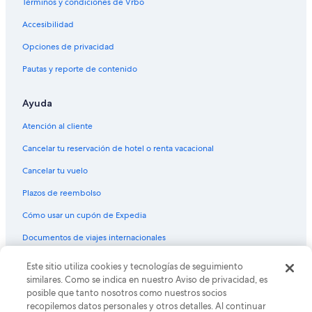
Términos y condiciones de Vrbo
Casas de huéspedes en Estación de tren Waltershausen
Accesibilidad
Moteles en Molsdorf
Opciones de privacidad
Hoteles haciendas en Estación de tren de Greußen
Pautas y reporte de contenido
Hoteles en Rohda
Ayuda
Apartamentos en Witzleben
Hoteles de negocios en Arnstadt
Atención al cliente
Hoteles en Arnstadt
Cancelar tu reservación de hotel o renta vacacional
Hoteles en Elleben
Cancelar tu vuelo
Hoteles en Rhoda
Plazos de reembolso
Centros vacacionales en Weimar
Cómo usar un cupón de Expedia
Hostales en Weimar
Documentos de viajes internacionales
Residencias en Weimar
© 2026 Expedia, Inc., una empresa de Expedia Group. Todos los
Este sitio utiliza cookies y tecnologías de seguimiento
Cabañas en Gräfenhain
derechos reservados. Expedia y el logo de Expedia son marcas
similares. Como se indica en nuestro Aviso de privacidad, es
registradas o marcas comerciales de Expedia, Inc. CST# 2029030-50.
Apartamentos en Ilmenau
posible que tanto nosotros como nuestros socios
recopilemos datos personales y otros detalles. Al continuar