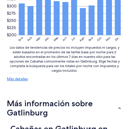
h
$300
e
m
$275
a
$250
i
n
$225
f
$200
Ago.
l
May.
Nov.
Ene.
Feb.
Mar.
Jun.
Sep.
Oct.
Abr.
Dic.
Jul.
o
Los datos de tendencias de precios no incluyen impuestos ni cargos, y
o
están basados en el promedio de las tarifas base por noche para 2
r
adultos encontradas en los últimos 7 días en nuestro sitio para las
)
opciones de Cabañas comúnmente vistas en Gatlinburg. Elige fechas y
.
completa la búsqueda para ver los totales por noche con impuestos y
T
cargos incluidos.
h
Más
Más detalles
e
detalles
v
sobre
i
las
e
tendencias
w
Más información sobre
de
s
precios
Gatlinburg
w
e
r
e
Cabañas en Gatlinburg en