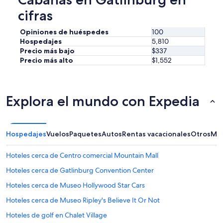
g
cifras
r
e
a
Opiniones de huéspedes
100
t
Hospedajes
5,810
a
Precio más bajo
$337
n
Precio más alto
$1,552
d
i
t
w
Explora el mundo con Expedia
a
s
c
l
Hospedajes
Vuelos
Paquetes
Autos
Rentas vacacionales
Otros
Más
e
a
Hoteles cerca de Centro comercial Mountain Mall
n
.
Hoteles cerca de Gatlinburg Convention Center
T
h
Hoteles cerca de Museo Hollywood Star Cars
e
Hoteles cerca de Museo Ripley's Believe It Or Not
f
u
Hoteles de golf en Chalet Village
r