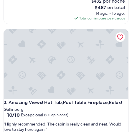
$432 por noche
10,
e
Excepcional,
w
El
$487 en total
(5
e
precio
14 ago. - 15 ago.
opiniones)
r
actual
Total con impuestos y cargos
e
es
i
de
Amazing Views! Hot Tub,Pool Table,Fireplace,Relax!
n
$487
t
h
e
c
a
b
i
n
w
a
s
f
Amazing Views! Hot Tub,Pool Table,Fireplace,Relax!
3. Amazing Views! Hot Tub,Pool Table,Fireplace,Relax!
u
n
Gatlinburg
a
10.0
10/10
Excepcional
(271 opiniones)
n
de
d
“
“Highly recommended. The cabin is really clean and neat. Would
10,
c
H
love to stay here again.”
Excepcional,