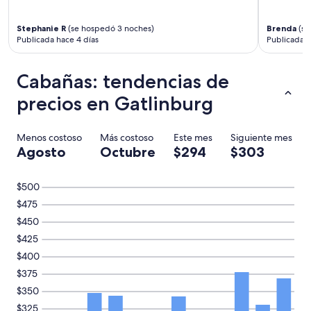
d
I
o
w
u
Stephanie R
(se hospedó 3 noches)
Brenda
(se
o
b
Publicada hace 4 días
Publicada h
u
l
l
e
d
Cabañas: tendencias de
d
s
a
precios en Gatlinburg
t
s
a
t
y
h
a
Menos costoso
Más costoso
Este mes
Siguiente mes
e
g
Agosto
Octubre
$294
$303
p
a
o
i
w
n
$500
d
”
e
$475
r
$450
r
$425
o
o
$400
m
$375
o
n
$350
t
$325