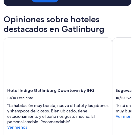
h
Aplican
y
a
términos
o
d
adicionales.
u
t
Opiniones sobre hoteles
,
h
h
destacados en Gatlinburg
e
o
i
n
r
Hotel Indigo Gatlinburg Downtown by IHG
Edgewater
e
o
s
w
t
n
l
b
y
a
o
t
n
h
m
r
y
o
Hotel Indigo Gatlinburg Downtown by IHG
Edgewate
n
o
e
m
10/10
Excelente
10/10
Excel
x
s
"La habitación muy bonita, nuevo el hotel y los jabones
"Está en u
t
.
y shampoos deliciosos. Bien ubicado, tiene
muy buena
v
(
estacionamiento y el baño nos gustó mucho. El
Ver meno
i
O
personal amable. Recomendable"
s
n
Ver menos
i
e
t