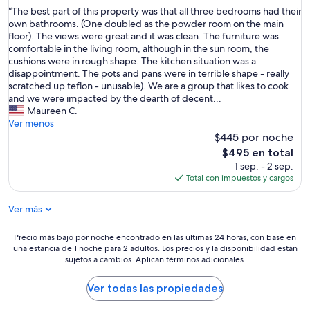
de
i
i
“
“The best part of this property was that all three bedrooms had their
10,
t
s
T
own bathrooms. (One doubled as the powder room on the main
Excepcional,
h
r
h
floor). The views were great and it was clean. The furniture was
(45
t
e
e
comfortable in the living room, although in the sun room, the
opiniones)
h
a
b
cushions were in rough shape. The kitchen situation was a
e
l
e
disappointment. The pots and pans were in terrible shape - really
t
l
s
scratched up teflon - unusable). We are a group that likes to cook
r
y
t
and we were impacted by the dearth of decent...
a
c
p
Maureen C.
n
l
a
Ver menos
q
e
r
$445 por noche
u
a
t
El
$495 en total
i
n
o
precio
1 sep. - 2 sep.
l
a
f
actual
Total con impuestos y cargos
i
n
t
es
t
d
h
de
y
n
Ver más
i
$495
a
e
s
n
a
p
Precio
Precio más bajo por noche encontrado en las últimas 24 horas, con base en
d
t
r
una estancia de 1 noche para 2 adultos. Los precios y la disponibilidad están
más
s
.
o
sujetos a cambios. Aplican términos adicionales.
bajo
e
W
p
por
c
o
e
noche
Ver todas las propiedades
u
u
r
encontrado
r
l
t