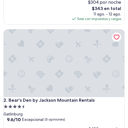
a
$304 por noche
w
El
$343 en total
o
precio
11 ago. - 12 ago.
n
actual
Total con impuestos y cargos
d
es
e
de
Bear's Den by Jackson Mountain Rentals
r
$343
f
u
l
t
r
i
p
a
n
d
t
h
e
Bear's Den by Jackson Mountain Rentals
2. Bear's Den by Jackson Mountain Rentals
t
Propiedad
i
de
Gatlinburg
m
4.5
9.6
9.6/10
e
Excepcional
(5 opiniones)
de
w
estrellas