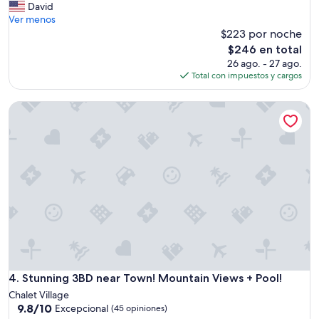
o
i
David
(271
z
g
Ver menos
opiniones)
y
h
$223 por noche
,
l
El
$246 en total
w
y
precio
26 ago. - 27 ago.
e
r
actual
Total con impuestos y cargos
w
e
es
e
c
de
Stunning 3BD near Town! Mountain Views + Pool!
r
o
$246
e
m
a
m
b
e
l
n
e
d
t
e
o
d
r
.
e
T
s
h
t
e
w
c
e
a
Stunning 3BD near Town! Mountain Views + Pool!
4. Stunning 3BD near Town! Mountain Views + Pool!
l
b
Chalet Village
l
i
9.8
9.8/10
Excepcional
(45 opiniones)
w
n