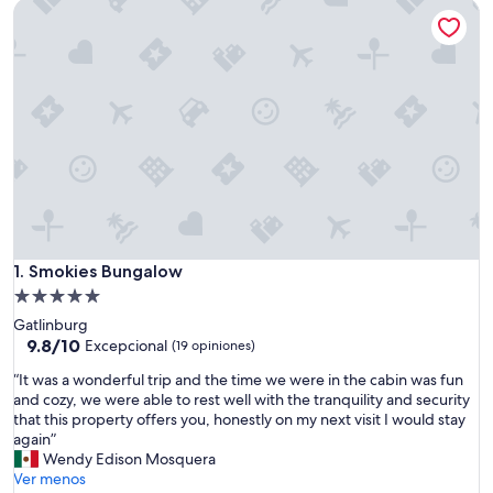
Smokies Bungalow
Smokies Bungalow
1. Smokies Bungalow
Propiedad
de
Gatlinburg
5.0
9.8
9.8/10
Excepcional
(19 opiniones)
de
estrellas
“
“It was a wonderful trip and the time we were in the cabin was fun
10,
I
and cozy, we were able to rest well with the tranquility and security
Excepcional,
t
that this property offers you, honestly on my next visit I would stay
(19
w
again”
opiniones)
a
Wendy Edison Mosquera
s
Ver menos