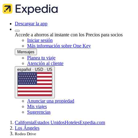
Descargar la app
Accede a ahorros al instante con los Precios para socios
Iniciar sesión
Más información sobre One Key
Mensajes
Planea tu viaje
Atención al cliente
español · USD · US
Anunciar una propiedad
Mis viajes
Sugerencias
California
Estados Unidos
Hoteles
Expedia.com
Los Ángeles
Rodeo Drive