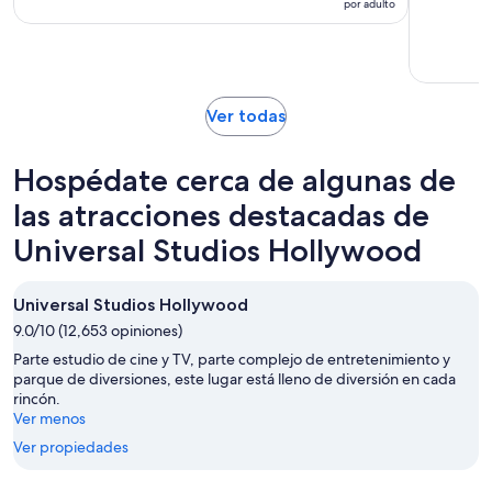
por adulto
de
hora
$70.
y
por
45
adulto
minutos
Se
Ver todas
abrirá
en
Hospédate cerca de algunas de
una
nueva
las atracciones destacadas de
pestaña
Universal Studios Hollywood
Universal Studios Hollywood
9.0/10 (12,653 opiniones)
Parte estudio de cine y TV, parte complejo de entretenimiento y
parque de diversiones, este lugar está lleno de diversión en cada
rincón.
Ver menos
Ver propiedades