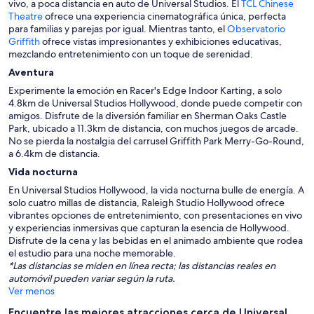
vivo, a poca distancia en auto de Universal Studios. El
TCL Chinese
Theatre
ofrece una experiencia cinematográfica única, perfecta
para familias y parejas por igual. Mientras tanto, el
Observatorio
Griffith
ofrece vistas impresionantes y exhibiciones educativas,
mezclando entretenimiento con un toque de serenidad.
Aventura
Experimente la emoción en Racer's Edge Indoor Karting, a solo
4.8km de Universal Studios Hollywood, donde puede competir con
amigos. Disfrute de la diversión familiar en Sherman Oaks Castle
Park, ubicado a 11.3km de distancia, con muchos juegos de arcade.
No se pierda la nostalgia del carrusel Griffith Park Merry-Go-Round,
a 6.4km de distancia.
Vida nocturna
En Universal Studios Hollywood, la vida nocturna bulle de energía. A
solo cuatro millas de distancia, Raleigh Studio Hollywood ofrece
vibrantes opciones de entretenimiento, con presentaciones en vivo
y experiencias inmersivas que capturan la esencia de Hollywood.
Disfrute de la cena y las bebidas en el animado ambiente que rodea
el estudio para una noche memorable.
*Las distancias se miden en línea recta; las distancias reales en
automóvil pueden variar según la ruta.
Ver menos
Encuentre las mejores atracciones cerca de Universal