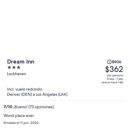
por
persona
El
Dream Inn
$906
precio
$362
3
era
out
Lockhaven
por persona
de
of
5 sep - 7 sep
precio hace 1 día
$906
5
Incl. vuelo redondo
y
Denver (DEN) a Los Ángeles (LAX)
ahora
es
7
/
10
¡Bueno! (73 opiniones)
de
$362
Worst place ever
por
Enviada el 11 jun. 2026
persona