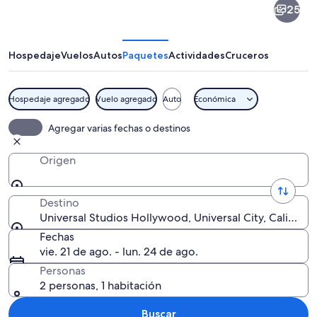
25
Studios
Hollywood
Hospedaje
Vuelos
Autos
Paquetes
Actividades
Cruceros
Hospedaje agregado
Vuelo agregado
Auto
Económica
Un gran globo metálico con la palabra
Agregar varias fechas o destinos
Origen
Destino
Universal Studios Hollywood, Universal City, Californi
Fechas
vie. 21 de ago. - lun. 24 de ago.
Personas
2 personas, 1 habitación
Buscar