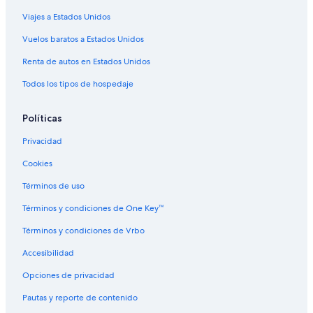
Hoteles con vista en Universal City
Viajes a Estados Unidos
Hoteles de senderismo en Universal City
Vuelos baratos a Estados Unidos
Hoteles que aceptan mascotas en Universal City
Renta de autos en Estados Unidos
Hyatt Hotels en Universal City
Todos los tipos de hospedaje
Hoteles de La Quinta Inn & Suites en Universal City
Marriott Hotels & Resorts en Universal City
Políticas
Hoteles de Motel 6 en Universal City
Privacidad
Hoteles en Universal City
Cookies
Moteles en Universal City
Términos de uso
Villas en Universal City
Términos y condiciones de One Key™
Hoteles cerca de Estación de metro Universal City
Términos y condiciones de Vrbo
Hoteles cerca de Área de entretenimientos Universal
CityWalk
Accesibilidad
Hoteles cerca de Estudio cinematográfico Warner
Opciones de privacidad
Brothers
Pautas y reporte de contenido
Hoteles 5 estrellas en Hollywood Hills