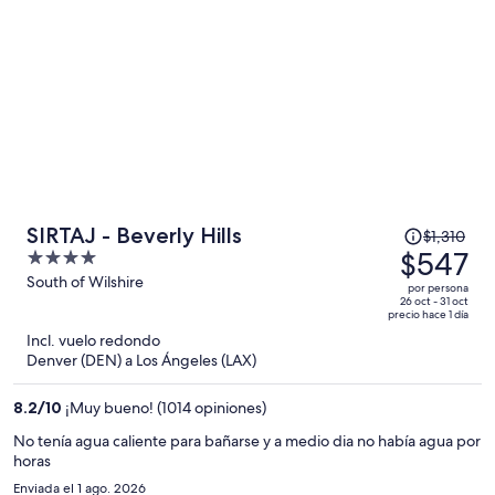
El
SIRTAJ - Beverly Hills
$1,310
precio
$547
4
era
out
South of Wilshire
por persona
de
of
26 oct - 31 oct
precio hace 1 día
$1,310
5
Incl. vuelo redondo
y
Denver (DEN) a Los Ángeles (LAX)
ahora
es
8.2
/
10
¡Muy bueno! (1014 opiniones)
de
$547
No tenía agua caliente para bañarse y a medio dia no había agua por
horas
por
persona
Enviada el 1 ago. 2026