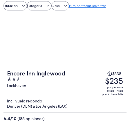
Duración
Categoría
Clase
Eliminar todos los filtros
El
Encore Inn Inglewood
$538
precio
$235
2.5
era
out
Lockhaven
por persona
de
of
5 sep - 7 sep
precio hace 1 día
$538
5
Incl. vuelo redondo
y
Denver (DEN) a Los Ángeles (LAX)
ahora
es
6.4
/
10
(185 opiniones)
de
$235