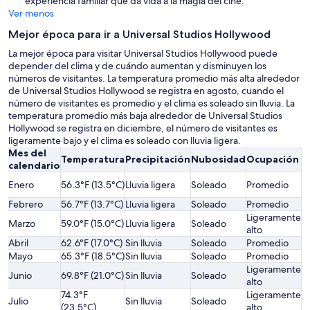
experiencia familiar que da vida a la magia del cine.
Ver menos
Mejor época para ir a Universal Studios Hollywood
La mejor época para visitar Universal Studios Hollywood puede
depender del clima y de cuándo aumentan y disminuyen los
números de visitantes. La temperatura promedio más alta alrededor
de Universal Studios Hollywood se registra en agosto, cuando el
número de visitantes es promedio y el clima es soleado sin lluvia. La
temperatura promedio más baja alrededor de Universal Studios
Hollywood se registra en diciembre, el número de visitantes es
ligeramente bajo y el clima es soleado con lluvia ligera.
Mes del
Temperatura
Precipitación
Nubosidad
Ocupación
P
calendario
L
Enero
56.3°F (13.5°C)
Lluvia ligera
Soleado
Promedio
b
Febrero
56.7°F (13.7°C)
Lluvia ligera
Soleado
Promedio
P
Ligeramente
Marzo
59.0°F (15.0°C)
Lluvia ligera
Soleado
P
alto
Abril
62.6°F (17.0°C)
Sin lluvia
Soleado
Promedio
P
Mayo
65.3°F (18.5°C)
Sin lluvia
Soleado
Promedio
P
Ligeramente
L
Junio
69.8°F (21.0°C)
Sin lluvia
Soleado
alto
al
74.3°F
Ligeramente
L
Julio
Sin lluvia
Soleado
(23.5°C)
alto
al