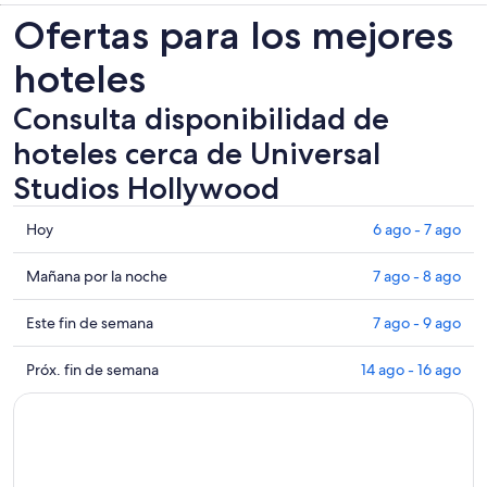
Ofertas para los mejores
hoteles
Consulta disponibilidad de
hoteles cerca de Universal
Studios Hollywood
Consultar
Hoy
6 ago - 7 ago
los
precios
Consultar
Mañana por la noche
7 ago - 8 ago
cerca
precios
de
cerca
Consultar
Este fin de semana
7 ago - 9 ago
Universal
de
precios
Studios
Universal
cerca
Consultar
Próx. fin de semana
14 ago - 16 ago
Hollywood
Studios
de
precios
para
Hollywood
Universal
cerca
hoy,
para
Studios
de
6
mañana
Hollywood
Universal
ago
por
para
Studios