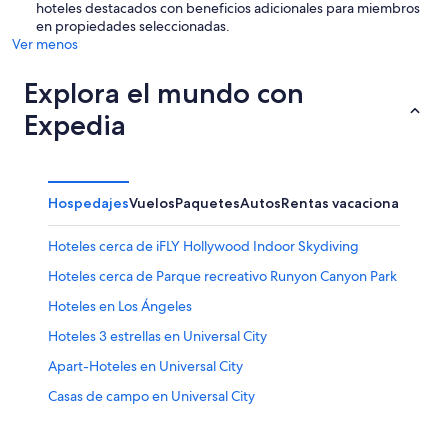
hoteles destacados con beneficios adicionales para miembros
en propiedades seleccionadas.
Ver menos
Explora el mundo con
Expedia
Hospedajes
Vuelos
Paquetes
Autos
Rentas vacacionales
Otr
Hoteles cerca de iFLY Hollywood Indoor Skydiving
Hoteles cerca de Parque recreativo Runyon Canyon Park
Hoteles en Los Ángeles
Hoteles 3 estrellas en Universal City
Apart-Hoteles en Universal City
Casas de campo en Universal City
Casas de huéspedes en Universal City