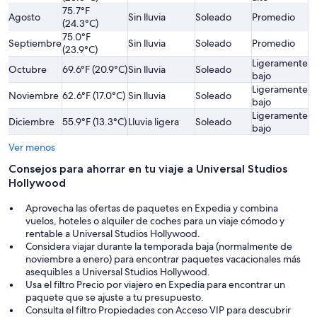
75.7°F
L
Agosto
Sin lluvia
Soleado
Promedio
(24.3°C)
al
75.0°F
Septiembre
Sin lluvia
Soleado
Promedio
P
(23.9°C)
Ligeramente
Octubre
69.6°F (20.9°C)
Sin lluvia
Soleado
P
bajo
Ligeramente
L
Noviembre
62.6°F (17.0°C)
Sin lluvia
Soleado
bajo
b
Ligeramente
L
Diciembre
55.9°F (13.3°C)
Lluvia ligera
Soleado
bajo
b
Ver menos
Consejos para ahorrar en tu viaje a Universal Studios
Hollywood
Aprovecha las ofertas de paquetes en Expedia y combina
vuelos, hoteles o alquiler de coches para un viaje cómodo y
rentable a Universal Studios Hollywood.
Considera viajar durante la temporada baja (normalmente de
noviembre a enero) para encontrar paquetes vacacionales más
asequibles a Universal Studios Hollywood.
Usa el filtro Precio por viajero en Expedia para encontrar un
paquete que se ajuste a tu presupuesto.
Consulta el filtro Propiedades con Acceso VIP para descubrir