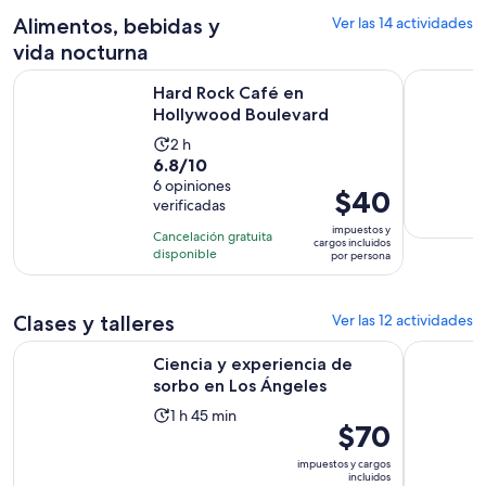
opiniones
por
Alimentos, bebidas y
Ver las 14 actividades
adulto
vida nocturna
Se abrirá en una n
Hard Rock Café en Hollywood Boulevard
Descubre 
Hard Rock Café en
Hollywood Boulevard
La
2 h
6.8
6.8/10
actividad
de
6 opiniones
dura
El
$40
verificadas
10
2
precio
con
impuestos y
horas
Cancelación gratuita
es
cargos incluidos
6
disponible
por persona
de
opiniones
$40.
por
Clases y talleres
Ver las 12 actividades
persona
Se abrirá en 
Ciencia y experiencia de sorbo en Los Ángeles
Los Ángele
Ciencia y experiencia de
sorbo en Los Ángeles
La
1 h 45 min
El
$70
actividad
precio
dura
impuestos y cargos
es
incluidos
1