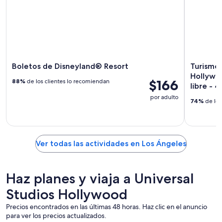
Boletos de Disneyland® Resort
Turismo 
Hollywoo
$166
88%
de los clientes lo recomiendan
libre - 4
por adulto
74%
de los
Ver todas las actividades en Los Ángeles
Haz planes y viaja a Universal
Studios Hollywood
Precios encontrados en las últimas 48 horas. Haz clic en el anuncio
para ver los precios actualizados.