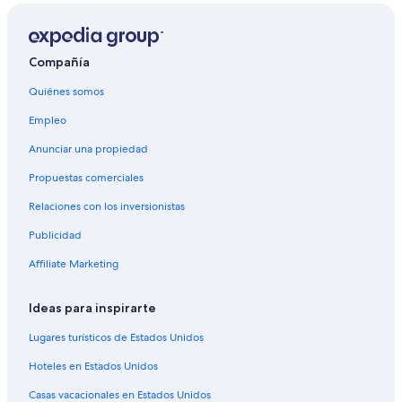
Casas vacacionales en Universal City
Condominios en Universal City
Apartamentos en Universal City
Compañía
Hoteles de Best Western en Universal City
Quiénes somos
Hoteles todo incluido en Universal City
Empleo
Hoteles de lujo en Universal City
Anunciar una propiedad
Hoteles históricos en Universal City
Propuestas comerciales
Hoteles baratos en Universal City
Relaciones con los inversionistas
Hoteles boutique en Universal City
Publicidad
Hoteles con cocina en Universal City
Affiliate Marketing
Hoteles con desayuno incluido en Universal City
Hoteles con estacionamiento en Universal City
Ideas para inspirarte
Hoteles con restaurante en Universal City
Lugares turísticos de Estados Unidos
Hoteles con hidromasaje en Universal City
Hoteles en Estados Unidos
Hoteles con traslado del/al aeropuerto en Universal City
Casas vacacionales en Estados Unidos