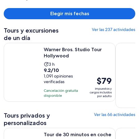
Elegir mis fechas
Tours y excursiones
Ver las 237 actividades
de un día
Se abrirá en una nueva
Warner Bros. Studio Tour Hollywood
¡Vistas ic
Warner Bros. Studio Tour
Hollywood
La
3 h
9.2
9.2/10
actividad
de
1,091 opiniones
dura
El
$79
verificadas
10
3
precio
con
impuestos y
horas
Cancelación gratuita
es
cargos incluidos
1091
disponible
por adulto
de
opiniones
$79.
por
Tours privados y
Ver las 66 actividades
adulto
personalizados
Tour de 30 minutos en coche de lujo : Explora Hollywood en
Tour a pie
Tour de 30 minutos en coche