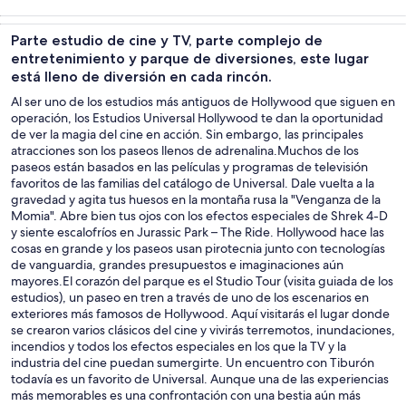
Tours y
Cultura e
Tours privados
Aventura y
excursiones de
historia
y
actividades al
Parte estudio de cine y TV, parte complejo de
un día
personalizados
aire libre
entretenimiento y parque de diversiones, este lugar
está lleno de diversión en cada rincón.
Al ser uno de los estudios más antiguos de Hollywood que siguen en
operación, los Estudios Universal Hollywood te dan la oportunidad
de ver la magia del cine en acción. Sin embargo, las principales
atracciones son los paseos llenos de adrenalina.Muchos de los
paseos están basados en las películas y programas de televisión
favoritos de las familias del catálogo de Universal. Dale vuelta a la
gravedad y agita tus huesos en la montaña rusa la "Venganza de la
Momia". Abre bien tus ojos con los efectos especiales de Shrek 4-D
y siente escalofríos en Jurassic Park – The Ride. Hollywood hace las
cosas en grande y los paseos usan pirotecnia junto con tecnologías
de vanguardia, grandes presupuestos e imaginaciones aún
mayores.El corazón del parque es el Studio Tour (visita guiada de los
estudios), un paseo en tren a través de uno de los escenarios en
exteriores más famosos de Hollywood. Aquí visitarás el lugar donde
se crearon varios clásicos del cine y vivirás terremotos, inundaciones,
incendios y todos los efectos especiales en los que la TV y la
industria del cine puedan sumergirte. Un encuentro con Tiburón
todavía es un favorito de Universal. Aunque una de las experiencias
más memorables es una confrontación con una bestia aún más