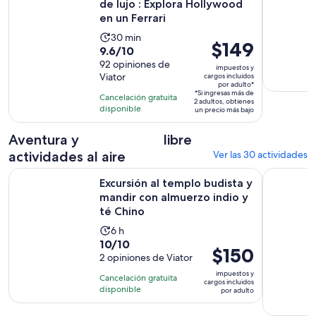
de lujo : Explora Hollywood
en un Ferrari
La
30 min
El
$149
9.6
9.6/10
actividad
precio
de
92 opiniones de
dura
impuestos y
es
Viator
cargos incluidos
10
30
por adulto*
de
con
*Si ingresas más de
minutos
Cancelación gratuita
2 adultos, obtienes
$149.
92
disponible
un precio más bajo
por
opiniones
adulto*
Aventura y
libre
actividades al aire
Ver las 30 actividades
Excursión al templo budista y mandir con almuerzo indio y 
Hollywood 
Excursión al templo budista y
mandir con almuerzo indio y
té Chino
La
6 h
10.0
10/10
actividad
El
$150
de
2 opiniones de Viator
dura
precio
10
6
impuestos y
Cancelación gratuita
es
cargos incluidos
con
horas
disponible
por adulto
de
2
$150.