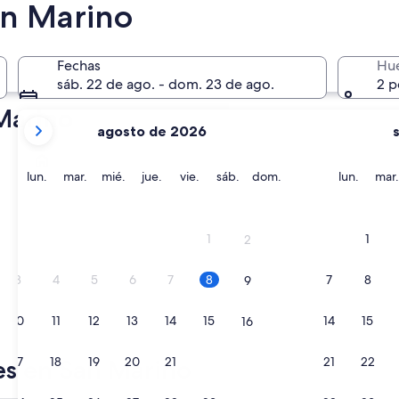
En dos meses
an Marino
2 oct. - 4 oct.
Fechas
Hu
sáb. 22 de ago. - dom. 23 de ago.
2 p
 Marino
tus
agosto de 2026
meses
Serravalle
actuales
son
lunes
martes
miércoles
jueves
viernes
sábado
domingo
lunes
lun.
mar.
mié.
jue.
vie.
sáb.
dom.
lun.
mar.
August
2026
y
1
1
2
September
2026.
3
4
5
6
7
8
7
8
9
10
11
12
13
14
15
14
15
16
Serravalle
17
18
19
20
21
22
21
22
es en San Marino
23