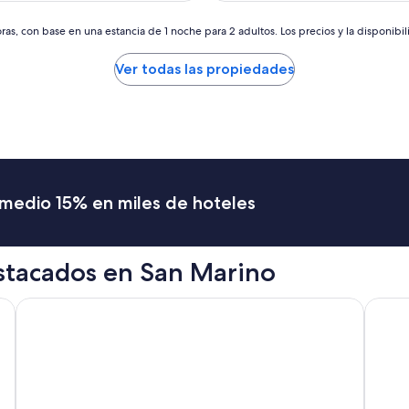
t
de
de
u
$77
$77
as, con base en una estancia de 1 noche para 2 adultos. Los precios y la disponibil
r
a
Ver todas las propiedades
o
t
t
i
m
o
p
r
romedio 15% en miles de hoteles
e
z
z
o
stacados en San Marino
”
Grand Hotel Rimini
Hotel 