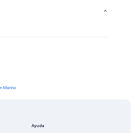
an Marino
San Marino
Ayuda