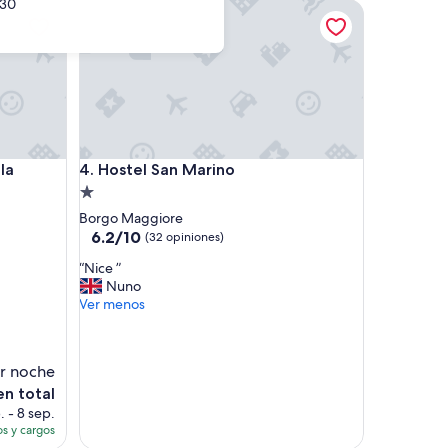
30
Marina - Hostel
Hostel San Marino
Marina - Hostel
Hostel San Marino
la
4. Hostel San Marino
Propiedad
de
Borgo Maggiore
1.0
6.2
6.2/10
(32 opiniones)
de
estrella
“
“Nice ”
10,
N
Nuno
(32
i
Ver menos
opiniones)
c
e
”
r noche
en total
o
. - 8 sep.
s y cargos