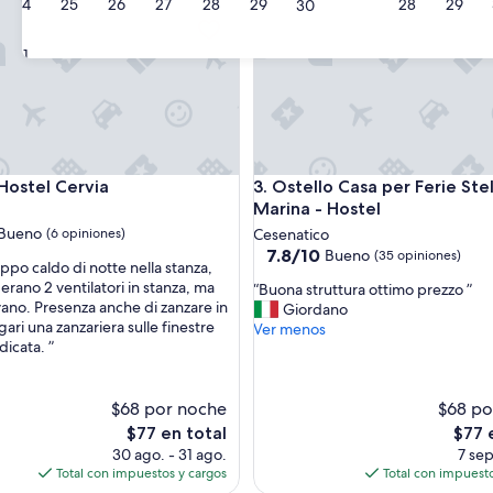
24
25
26
27
28
29
28
29
30
tel Cervia
Ostello Casa per Ferie Stella 
31
tel Cervia
Ostello Casa per Ferie Stella 
Hostel Cervia
3. Ostello Casa per Ferie Stel
Marina - Hostel
Bueno
(6 opiniones)
Cesenatico
7.8
7.8/10
Bueno
(35 opiniones)
ppo caldo di notte nella stanza,
de
erano 2 ventilatori in stanza, ma
“
“Buona struttura ottimo prezzo ”
10,
ano. Presenza anche di zanzare in
B
Giordano
Bueno,
ari una zanzariera sulle finestre
u
Ver menos
s)
(35
dicata. ”
o
opiniones)
n
a
$68 por noche
s
$68 po
t
El
El
$77 en total
$77 
r
precio
preci
30 ago. - 31 ago.
7 sep
u
actual
actual
Total con impuestos y cargos
Total con impuesto
t
es
es