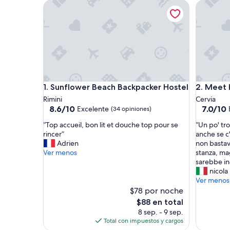
Sunflower Beach Backpacker Hostel
Meet Hos
Sunflower Beach Backpacker Hostel
Meet Hos
1. Sunflower Beach Backpacker Hostel
2. Meet 
Rimini
Cervia
8.6
7.0
8.6/10
7.0/10
Excelente
(34 opiniones)
de
de
“
“
“Top accueil, bon lit et douche top pour se
“Un po' tro
10,
10,
T
U
rincer”
anche se c'
Excelente,
Bueno,
o
n
Adrien
non bastav
(34
(6
p
p
Ver menos
stanza, mag
opiniones)
opinione
a
o
sarebbe in
c
'
nicola
c
t
Ver menos
u
r
$78 por noche
e
o
El
$88 en total
i
p
precio
8 sep. - 9 sep.
l
p
actual
Total con impuestos y cargos
,
o
es