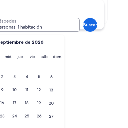
Mostrar mapa
éspedes
Buscar
ersonas, 1 habitación
septiembre de 2026
martes
miércoles
jueves
viernes
sábado
domingo
mié.
jue.
vie.
sáb.
dom.
2
3
4
5
6
9
10
11
12
13
16
17
18
19
20
23
24
25
26
27