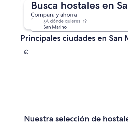
En un mes
Busca hostales en S
4 sept. - 6 sept.
Compara y ahorra
¿A dónde quieres ir?
Principales ciudades en San
San Marino
San Marino
Nuestra selección de hostal