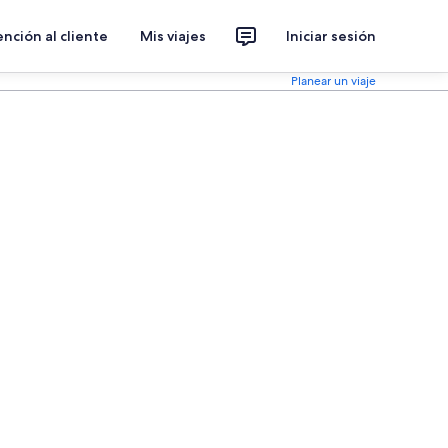
nción al cliente
Mis viajes
Iniciar sesión
Planear un viaje