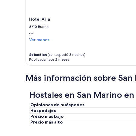
precios
n
n
y
c
c
la
e
h
disponibilidad
Hotel Aria
r
e
están
”
s
8/10
Bueno
sujetos
e
a
"."
c
cambios.
Ver menos
'
Aplican
e
términos
r
adicionales.
Sebastian
(se hospedó 3 noches)
a
Publicada hace 2 meses
n
o
2
Más información sobre San
v
e
n
Hostales en San Marino en 
t
i
Opiniones de huéspedes
l
Hospedajes
a
Precio más bajo
t
Precio más alto
o
r
i