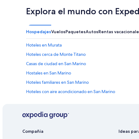
i
Explora el mundo con Exped
n
s
t
a
Hospedajes
Vuelos
Paquetes
Autos
Rentas vacacionale
n
z
a
Hoteles en Murata
,
Hoteles cerca de Monte Titano
m
a
Casas de ciudad en San Marino
n
o
Hostales en San Marino
n
Hoteles familiares en San Marino
b
a
Hoteles con aire acondicionado en San Marino
s
t
Hoteles con restaurante en San Marino
a
Vip Hotels en San Marino
v
a
Residencias en San Marino
n
o
Compañía
Ideas par
.
P