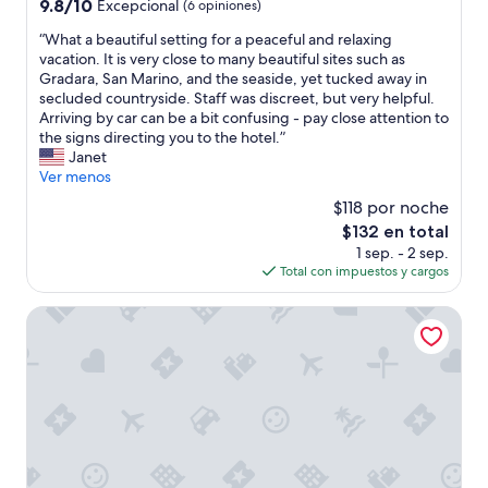
r
9.8
9.8/10
Excepcional
(6 opiniones)
r
l
a
l
u
de
a
p
c
h
“
“What a beautiful setting for a peaceful and relaxing
i
10,
h
e
c
o
W
vacation. It is very close to many beautiful sites such as
d
Excepcional,
a
s
i
t
h
Gradara, San Marino, and the seaside, yet tucked away in
o
(6
c
o
ó
e
a
secluded countryside. Staff was discreet, but very helpful.
d
opiniones)
e
d
n
l
t
Arriving by car can be a bit confusing - pay close attention to
e
r
e
e
e
a
the signs directing you to the hotel.”
s
l
l
s
s
b
Janet
d
o
a
c
p
e
Ver menos
e
e
s
e
e
a
f
l
$118 por noche
m
n
c
u
u
p
a
El
$132 en total
t
t
t
e
r
l
precio
r
a
1 sep. - 2 sep.
i
r
o
e
actual
a
c
Total con impuestos y cargos
f
a
p
t
es
l
u
u
”
i
a
de
i
l
l
Hotel Rimini Fiera
o
s
$132
z
a
s
c
p
a
r
e
l
o
d
,
t
i
r
a
m
t
e
q
a
i
i
n
u
p
s
n
t
e
a
d
g
e
n
r
i
f
.
o
t
e