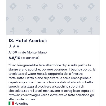
n
o
a
t
h
s
t
e
o
d
i
l
s
o
o
p
o
s
n
a
g
h
.
r
g
o
I
a
i
r
t
b
o
a
i
a
r
s
s
Hotel Acerboli
13. Hotel Acerboli
j
n
i
v
a
Propiedad
a
n
e
r
t
de
c
r
A 10.9 mi de Monte Titano
l
o
ó
y
3.0
6.8
6.8/10
(18 opiniones)
a
p
m
c
estrellas
de
s
r
o
l
“
“Ciao bisognerebbe fare attenzione di più sulla pulizia.Le
10,
.
e
d
o
C
stanze erano sporche, polvere ovunque ,il bagno sporco, la
(18
”
s
o
s
i
tavoletta del water rotta,la tapparella della finestra
opiniones)
s
s
e
a
rotta,sotto il letto pieno di polvere.le scale erano piene di
o
,
t
o
capelli e spocizia....per la colazione dal coltello e forchetta
q
e
o
b
sporchi, alla tazza al bicchiere al cucchino sporchi di
u
s
m
i
cioccolata,sopra i tavoli mancavano le tovagliette sopra e ti
e
o
a
s
ritrovavi co la tovaglia verde dove avevo fatto colazione gli
s
n
n
o
altri ,pulite con un...
t
o
y
g
Valentina