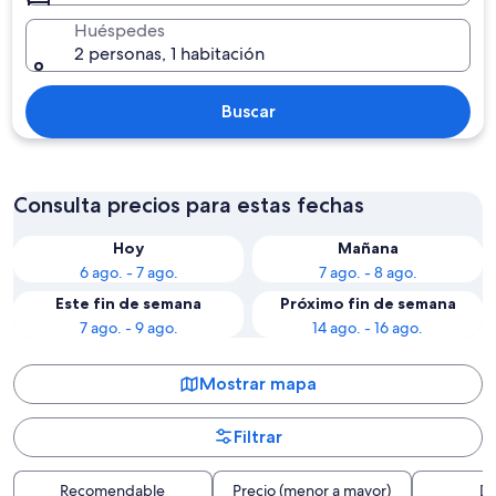
Huéspedes
2 personas, 1 habitación
Buscar
Consulta precios para estas fechas
Hoy
Mañana
6 ago. - 7 ago.
7 ago. - 8 ago.
Este fin de semana
Próximo fin de semana
7 ago. - 9 ago.
14 ago. - 16 ago.
Mostrar mapa
Filtrar
Recomendable
Precio (menor a mayor)
Di