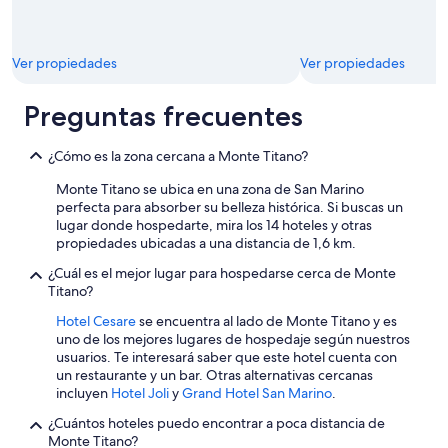
.
l
I
a
l
t
p
Ver propiedades
Ver propiedades
a
e
,
r
s
Preguntas frecuentes
s
o
o
p
n
r
¿Cómo es la zona cercana a Monte Titano?
a
a
l
Monte Titano se ubica en una zona de San Marino
i
e
perfecta para absorber su belleza histórica. Si buscas un
t
d
lugar donde hospedarte, mira los 14 hoteles y otras
a
i
propiedades ubicadas a una distancia de 1,6 km.
v
s
o
¿Cuál es el mejor lugar para hospedarse cerca de Monte
p
l
Titano?
o
i
n
m
Hotel Cesare
se encuentra al lado de Monte Titano y es
i
a
uno de los mejores lugares de hospedaje según nuestros
b
n
usuarios. Te interesará saber que este hotel cuenta con
i
c
un restaurante y un bar. Otras alternativas cercanas
l
a
incluyen
Hotel Joli
y
Grand Hotel San Marino
.
e
v
l
¿Cuántos hoteles puedo encontrar a poca distancia de
a
a
Monte Titano?
n