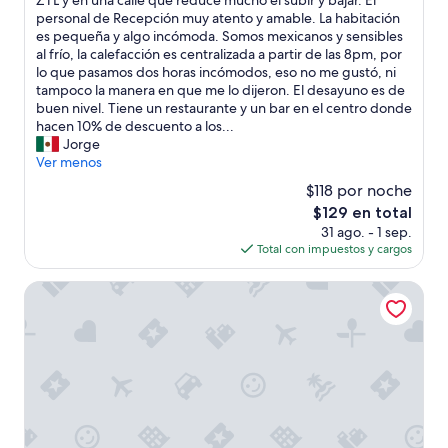
ZTL y en una calle que reduce mucho el subir y bajar. El
Excelente,
r
d
a
l
personal de Recepción muy atento y amable. La habitación
(438
e
a
n
h
es pequeña y algo incómoda. Somos mexicanos y sensibles
opiniones)
c
d
t
o
al frío, la calefacción es centralizada a partir de las 8pm, por
o
.
e
t
lo que pasamos dos horas incómodos, eso no me gustó, ni
m
H
e
e
tampoco la manera en que me lo dijeron. El desayuno es de
e
o
x
l
buen nivel. Tiene un restaurante y un bar en el centro donde
n
t
q
e
hacen 10% de descuento a los...
d
e
u
s
Jorge
a
l
i
t
Ver menos
c
m
s
á
i
u
$118 por noche
i
e
o
y
t
El
$129 en total
n
n
,
o
precio
31 ago. - 1 sep.
e
e
m
y
actual
Total con impuestos y cargos
x
s
u
b
es
c
.
y
i
de
e
Hotel San Marino iDesign
”
c
e
$129
l
é
n
e
n
d
n
t
e
t
r
p
e
i
r
u
c
e
b
o
c
i
,
i