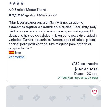
Propiedad
e
n
de
A 0.3 mi de Monte Titano
o
4.0
9.2
9.2/10
Magnífico
(156 opiniones)
c
estrellas
de
e
“
“Muy buena experiencia en San Marino, ya que no
10,
n
M
estábamos seguros de dormir en la ciudad. Hotel muy, muy
Magnífico,
t
u
céntrico, con las comodidades que exige su categoría. El
(156
r
y
desayuno ha sido de calidad, si bien tiene poca diversidad y
opiniones)
o
b
variedad.Zumos industriales Puedes pedir el café expreso
a
u
aparte, pero podrian tener una máquina para hacerlo el
p
e
propio cliente.”
o
n
jose
c
a
Ver menos
o
e
$132 por noche
s
x
m
El
$143 en total
p
e
precio
19 ago. - 20 ago.
e
t
actual
Total con impuestos y cargos
r
r
es
i
o
de
e
Hotel Cesare
s
$143
n
d
c
e
i
t
a