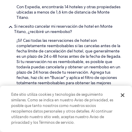
c
o
Con Expedia, encontrarás 14 hoteles y otras propiedades
a
l
ubicadas a menos de 1,6 km de distancia de Monte
m
e
Titano.
e
t
r
o
Si necesito cancelar mi reservación de hotel en Monte
a
v
Titano, ¿recibiré un reembolso?
e
a
r
¡Sí! Casi todas las reservaciones de hotel son
g
a
completamente reembolsables si las cancelas antes de la
l
p
fecha límite de cancelación del hotel, que generalmente
i
u
es un plazo de 24 o 48 horas antes de la fecha de llegada.
e
l
Si tu reservación no es reembolsable, es posible que
t
i
todavía puedas cancelarla y obtener un reembolso en un
t
t
plazo de 24 horas desde tu reservación. Agrega tus
e
a
fechas, haz clic en "Buscar" y aplica el filtro de opciones
s
.
totalmente reembolsables para obtener las mejores
o
”
ofertas disponibles en Monte Titano.
p
r
Este sitio utiliza cookies y tecnologías de seguimiento
¿Qué se puede hacer cerca de Monte Titano?
a
similares. Como se indica en nuestro Aviso de privacidad, es
e
posible que tanto nosotros como nuestros socios
Si lo deseas, puedes pasar un rato en Museo Estatal de
t
recopilemos datos personales y otros detalles. Al continuar
San Marino, Museo de Armas Antiguas y Museo de
i
utilizando nuestro sitio web, aceptas nuestro Aviso de
Curiosidades y visitar sus muestras. Algunos de los
r
privacidad y los Términos de servicio.
puntos de interés locales que puedes visitar son Torre
i
Guaita, Torre Cesta y Torre Montale. Si buscas
t