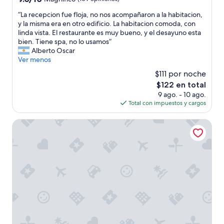
t
n
e
n
estrellas
de
u
o
,
o
“
“La recepcion fue floja, no nos acompañaron a la habitacion,
10,
r
e
y
s
L
y la misma era en otro edificio. La habitacion comoda, con
Magnífico,
a
s
e
p
a
linda vista. El restaurante es muy bueno, y el desayuno esta
(109
e
d
t
o
r
bien. Tiene spa, no lo usamos”
opiniones)
m
e
t
r
e
Alberto Oscar
i
b
u
c
c
Ver menos
s
u
c
h
e
$111 por noche
o
e
k
e
p
n
El
n
$122 en total
e
,
c
o
precio
n
d
9 ago. - 10 ago.
p
i
r
actual
i
a
Total con impuestos y cargos
o
o
i
es
v
w
l
n
t
de
e
a
v
f
Hotel Dogana
r
$122
l
y
e
u
o
.
i
r
e
v
T
n
e
f
a
i
s
o
l
t
e
e
v
o
o
n
c
u
j
d
e
l
n
a
a
u
u
q
,
v
n
d
u
n
a
r
e
e
o
n
e
d
,
n