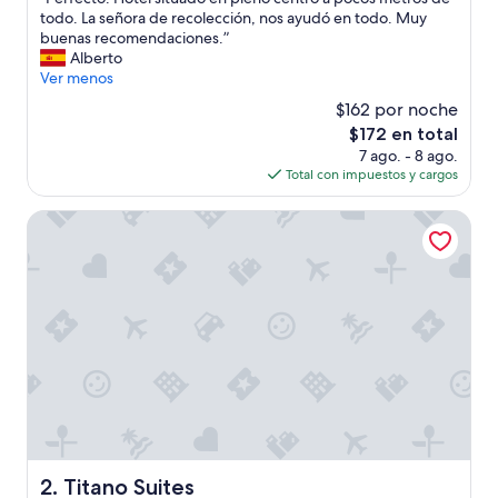
10,
P
todo. La señora de recolección, nos ayudó en todo. Muy
Excepcional,
e
buenas recomendaciones.”
(788
r
Alberto
opiniones)
f
Ver menos
e
$162 por noche
c
El
$172 en total
t
precio
7 ago. - 8 ago.
o
actual
Total con impuestos y cargos
.
es
H
de
o
Titano Suites
$172
t
e
l
s
i
t
u
a
d
o
e
n
p
Titano Suites
2. Titano Suites
l