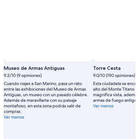
👍
a
a
👍
t
l
👍
o
c
”
,
u
l
c
a
c
c
h
o
i
l
n
a
o
z
s
i
p
Museo de Armas Antiguas
Torre Cesta
o
o
n
9.2/10 (9 opiniones)
9.0/10 (190 opiniones)
r
e
c
Cuando viajes a San Marino, pasa un rato
Esta ciudadela se encue
n
h
entre las exhibiciones del Museo de Armas
alto del Monte Titano y
e
i
Antiguas, un museo con un pasado célebre.
magnífica vista, ademá
l
d
Además de maravillarte con su paisaje
armas de fuego antigua
l
i
montañoso, en esta zona podrás salir de
Ver menos
a
c
compras.
n
i
Ver menos
o
o
r
c
m
c
a
o