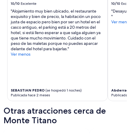
s
a
r
10/10
Excelente
10/10
Excelen
o
d
c
"Alojamiento muy bien ubicado, el restaurante
"Desayuno v
n
e
h
exquisito y bien de precio, la habitación un poco
"
a
l
i
justa de espacio pero bien por ser un hotel en el
Ver menos
l
t
,
casco antiguo, el parking está a 20 metros del
u
e
a
hotel, si está lleno esperar a que salga alguien ya
n
m
l
que tiene mucho movimiento. Cuidado con el
h
p
l
peso de las maletas porque no puedes aparcar
e
o
a
delante del hotel para bajarlas."
i
i
t
Ver menos
m
n
a
l
f
z
i
a
z
c
t
a
h
t
a
f
i
l
r
e
b
SEBASTIAN PEDRO
(se hospedó 1 noches)
Abderraouf
e
r
i
Publicada hace 2 meses
Publicada ha
u
a
c
n
i
c
Otras atracciones cerca de
d
m
h
l
b
i
Monte Titano
i
a
e
c
r
r
h
c
e