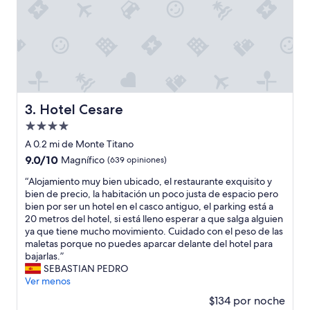
o
e
d
n
o
S
.
a
L
n
a
M
s
a
e
r
ñ
i
Hotel Cesare
3. Hotel Cesare
o
n
r
Propiedad
o
a
,
de
A 0.2 mi de Monte Titano
d
y
4.0
9.0
9.0/10
Magnífico
(639 opiniones)
e
a
estrellas
de
r
q
“
“Alojamiento muy bien ubicado, el restaurante exquisito y
10,
e
u
A
bien de precio, la habitación un poco justa de espacio pero
Magnífico,
c
e
l
bien por ser un hotel en el casco antiguo, el parking está a
(639
o
n
o
20 metros del hotel, si está lleno esperar a que salga alguien
opiniones)
l
o
j
ya que tiene mucho movimiento. Cuidado con el peso de las
e
e
a
maletas porque no puedes aparcar delante del hotel para
c
s
m
bajarlas.”
c
t
i
SEBASTIAN PEDRO
i
á
e
Ver menos
ó
b
n
n
$134 por noche
a
t