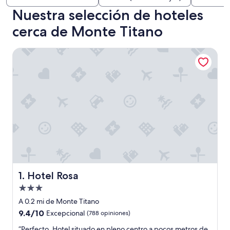
Nuestra selección de hoteles
cerca de Monte Titano
Hotel Rosa
Hotel Rosa
1. Hotel Rosa
Propiedad
de
A 0.2 mi de Monte Titano
3.0
9.4
9.4/10
Excepcional
(788 opiniones)
estrellas
de
“
“Perfecto. Hotel situado en pleno centro a pocos metros de