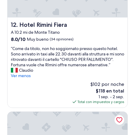
o
”
p
i
c
r
u
r
e
a
e
d
s
p
d
e
.
e
Hotel Rimini Fiera
12. Hotel Rimini Fiera
e
l
”
a
s
a
A 10.2 mi de Monte Titano
c
a
s
e
8.0
8.0/10
Muy bueno
(34 opiniones)
p
8
f
de
a
“
p
“Come da titolo, non ho soggiornato presso questo hotel.
u
10,
r
C
m
Sono arrivato in taxi alle 22.30 davanti alla struttura e mi sono
l
Muy
c
o
,
ritrovato davanti il cartello "CHIUSO PER FALLIMENTO".
a
bueno,
a
m
p
Fortuna vuole che RImini offre numerose alternative.”
n
(34
r
e
o
Claudio
d
opiniones)
d
d
r
Ver menos
r
e
a
l
e
$102 por noche
l
t
o
l
El
a
$118 en total
i
q
a
precio
n
1 sep. - 2 sep.
t
u
x
actual
t
Total con impuestos y cargos
o
e
i
es
e
l
p
n
de
d
o
a
Hotel Acerboli
g
$118
e
,
s
v
l
n
a
a
h
o
m
c
o