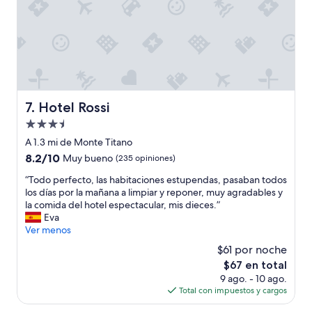
n
e
u
i
h
l
r
d
o
s
i
o
t
u
s
d
e
b
t
e
l
i
a
c
e
r
s
a
n
y
a
l
e
b
Hotel Rossi
7. Hotel Rossi
l
i
l
a
r
d
Propiedad
c
j
e
a
a
de
a
A 1.3 mi de Monte Titano
d
d
s
3.5
r
e
8.2
8.2/10
Muy bueno
(235 opiniones)
,
c
.
estrellas
d
de
s
o
E
“
“Todo perfecto, las habitaciones estupendas, pasaban todos
o
10,
i
a
l
T
los días por la mañana a limpiar y reponer, muy agradables y
r
Muy
b
n
p
o
la comida del hotel espectacular, mis dieces.”
”
bueno,
i
t
e
d
Eva
(235
e
i
r
o
Ver menos
opiniones)
n
g
s
p
t
$61 por noche
u
o
e
i
o
El
$67 en total
n
r
e
,
precio
9 ago. - 10 ago.
a
f
n
e
actual
Total con impuestos y cargos
l
e
e
l
es
d
c
p