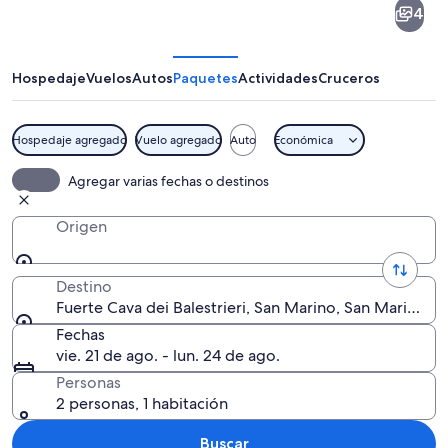
4
Cava
dei
Balestrieri
Hospedaje
Vuelos
Autos
Paquetes
Actividades
Cruceros
Hospedaje agregado
Vuelo agregado
Auto
Económica
Un hombre tocando un gran instrument
Agregar varias fechas o destinos
Origen
Destino
Fuerte Cava dei Balestrieri, San Marino, San Marino
Fechas
vie. 21 de ago. - lun. 24 de ago.
Personas
2 personas, 1 habitación
Buscar