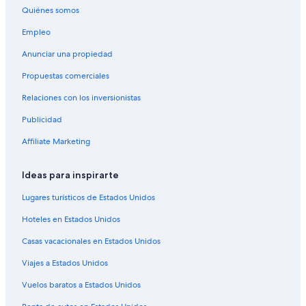
Hoteles con desayuno incluido en San Marino
Quiénes somos
Hoteles con gimnasio en San Marino
Empleo
Hoteles con área de juegos en San Marino
Anunciar una propiedad
Hoteles con restaurante en San Marino
Propuestas comerciales
Hoteles con traslado del/al aeropuerto en San Marino
Relaciones con los inversionistas
Hoteles con vista en San Marino
Publicidad
Hoteles para bodas en San Marino
Affiliate Marketing
Hoteles para fumadores en San Marino
Hoteles que aceptan mascotas en San Marino
Ideas para inspirarte
Hoteles en San Marino
Lugares turísticos de Estados Unidos
Apart-Hoteles en San Marino
Hoteles en Estados Unidos
B&B en San Marino
Casas vacacionales en Estados Unidos
Casas de campo en San Marino
Viajes a Estados Unidos
Casas de ciudad en San Marino
Vuelos baratos a Estados Unidos
Casas de huéspedes en San Marino