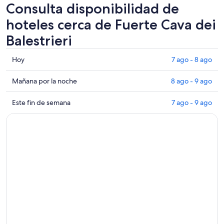
Consulta disponibilidad de
hoteles cerca de Fuerte Cava dei
Balestrieri
Consultar
Hoy
7 ago - 8 ago
los
precios
Consultar
Mañana por la noche
8 ago - 9 ago
cerca
precios
de
cerca
Consultar
Este fin de semana
7 ago - 9 ago
Fuerte
de
precios
Cava
Fuerte
cerca
dei
Cava
de
Balestrieri
dei
Fuerte
para
Balestrieri
Cava
hoy,
para
dei
7
mañana
Balestrieri
ago
por
para
-
la
este
8
noche,
fin
ago
8
de