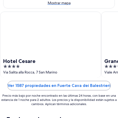
ago
semana,
Mostrar mapa
-
7
9
ago
Hotel Cesare
Grand Ho
ago
-
9
ago
Hotel Cesare
Gran
4
4
out
out
Via Salita alla Rocca, 7 San Marino
Viale An
of
of
5
5
Ver 1587 propiedades en Fuerte Cava dei Balestrieri
Precio más bajo por noche encontrado en las últimas 24 horas, con base en una
estancia de 1 noche para 2 adultos. Los precios y la disponibilidad están sujetos a
cambios. Aplican términos adicionales.