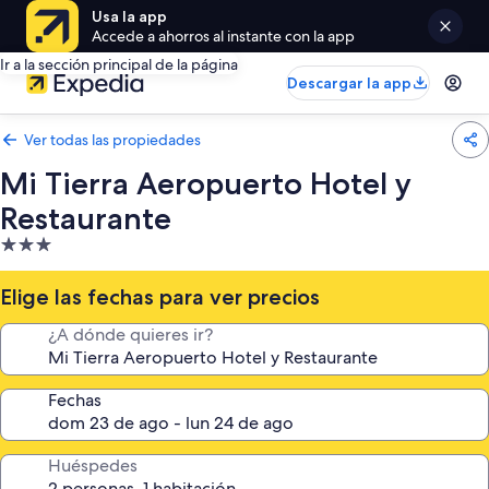
Usa la app
Accede a ahorros al instante con la app
Ir a la sección principal de la página
Descargar la app
Ver todas las propiedades
Mi Tierra Aeropuerto Hotel y
Restaurante
Propiedad
de
3.0
Elige las fechas para ver precios
estrellas
¿A dónde quieres ir?
Fechas
Huéspedes