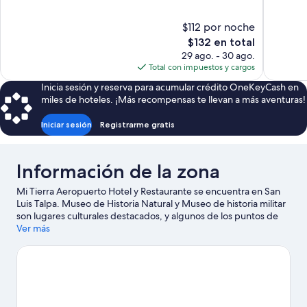
10,
Magnífico
Magnífico,
1,008
$112 por noche
1,014
opiniones
El
$132 en total
opiniones
precio
29 ago. - 30 ago.
actual
Total con impuestos y cargos
es
Inicia sesión y reserva para acumular crédito OneKeyCash en
de
miles de hoteles. ¡Más recompensas te llevan a más aventuras!
$132
Iniciar sesión
Registrarme gratis
Información de la zona
Mi Tierra Aeropuerto Hotel y Restaurante se encuentra en San
Luis Talpa. Museo de Historia Natural y Museo de historia militar
son lugares culturales destacados, y algunos de los puntos de
interés del área incluyen Parque de atracciones Sunset Park y
Ver más
Museo de los niños Tin Marín. ¿Quieres asistir a un evento o
partido mientras estás en la ciudad? Consulta el calendario de
Estadio Cuscatlán, o puedes salir una noche a Salamanca Events
El Salvador.
Visita nuestra guía de San Luis Talpa