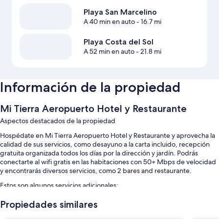
Playa San Marcelino
A 40 min en auto
- 16.7 mi
Playa Costa del Sol
A 52 min en auto
- 21.8 mi
Información de la propiedad
Mi Tierra Aeropuerto Hotel y Restaurante
Aspectos destacados de la propiedad
Hospédate en Mi Tierra Aeropuerto Hotel y Restaurante y aprovecha la
calidad de sus servicios, como desayuno a la carta incluido, recepción
gratuita organizada todos los días por la dirección y jardín. Podrás
conectarte al wifi gratis en las habitaciones con 50+ Mbps de velocidad
y encontrarás diversos servicios, como 2 bares and restaurante.
Estos son algunos servicios adicionales:
Alberca al aire libre
Propiedades similares
Estacionamiento gratis