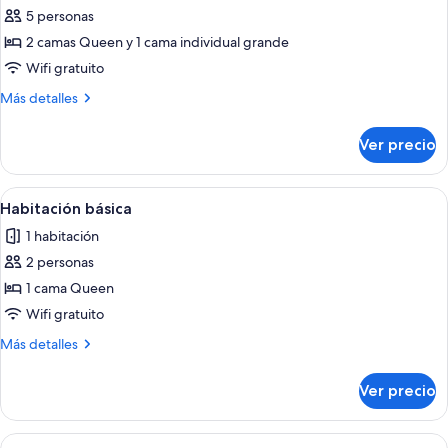
5 personas
fotos
de
2 camas Queen y 1 cama individual grande
Habitación
Wifi gratuito
triple
Más
Más detalles
familiar
detalles
sobre
Ver precio
Habitación
triple
familiar
Abrir
Habitación de hotel con cama, banquet
4
Habitación básica
todas
1 habitación
las
2 personas
fotos
de
1 cama Queen
Habitación
Wifi gratuito
básica
Más
Más detalles
detalles
sobre
Ver precio
Habitación
básica
Abrir
Habitación de hotel con dos camas, ve