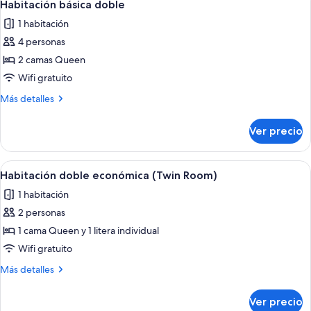
6
Habitación básica doble
todas
1 habitación
las
4 personas
fotos
de
2 camas Queen
Habitación
Wifi gratuito
básica
Más
Más detalles
doble
detalles
sobre
Ver precio
Habitación
básica
doble
Abrir
Una habitación con literas, una cama 
1
Habitación doble económica (Twin Room)
todas
1 habitación
las
2 personas
fotos
de
1 cama Queen y 1 litera individual
Habitación
Wifi gratuito
doble
Más
Más detalles
económica
detalles
(Twin
sobre
Ver precio
Habitación