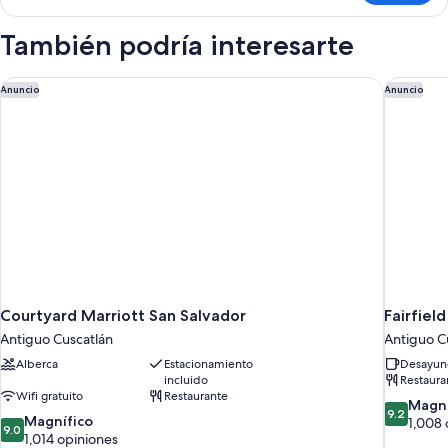
Room)
doble
económica
También podría interesarte
(Twin
Room)
Courtyard Marriott San Salvador
Fairfield
Anuncio
Anuncio
Courtyard Marriott San Salvador
Fairfiel
Antiguo Cuscatlán
Antiguo C
Alberca
Estacionamiento
Desayuno
incluido
Restaura
Wifi gratuito
Restaurante
9.2
Magní
9.2
9.0
Magnífico
de
1,008 
9.0
de
1,014 opiniones
10,