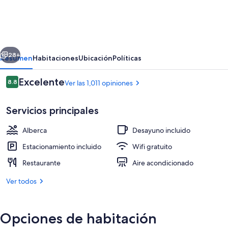
Tierra
Aeropuerto
Hotel
erior
Siguiente
y
28+
Resumen
Habitaciones
Ubicación
Políticas
Restaurante
Opiniones
Excelente
8.8
Ver las 1,011 opiniones
8.8 de 10,
Servicios principales
Alberca
Desayuno incluido
Estacionamiento incluido
Wifi gratuito
Restaurante
Aire acondicionado
Desayuno a la carta incluido todos los 
Ver todos
Opciones de habitación