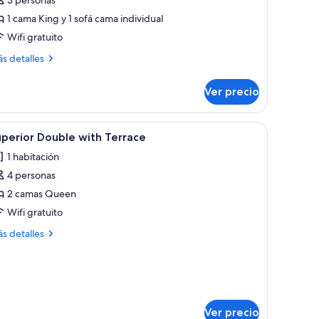
cean
1 cama King y 1 sofá cama individual
iew
Wifi gratuito
ás
s detalles
talles
bre
Ver precio
ite
eano,
ean
 cama de alta calidad y minibar
brir
Una habitación de hotel con dos camas, una p
4
ew
perior Double with Terrace
odas
1 habitación
s
4 personas
otos
e
2 camas Queen
uperior
Wifi gratuito
ouble
ás
s detalles
ith
talles
errace
bre
perior
uble
th
rrace
Ver precio