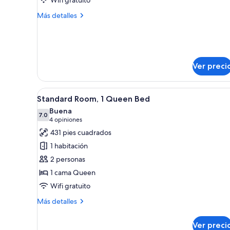
with
Jacuzzi
Más
Más detalles
detalles
-
sobre
First
Double
floor
Room
with
Ver preci
Jacuzzi
-
First
Abrir
Habitación de hotel con cama, 
4
floor
Standard Room, 1 Queen Bed
todas
Buena
las
7.0
7.0 de 10
(4
4 opiniones
fotos
opiniones)
431 pies cuadrados
de
1 habitación
Standard
2 personas
Room,
1 cama Queen
1
Wifi gratuito
Queen
Bed
Más
Más detalles
detalles
sobre
Ver preci
Standard