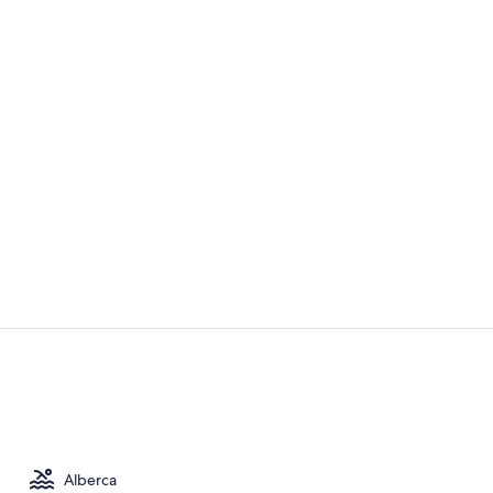
Suite Oceano
Vista fronta
Alberca