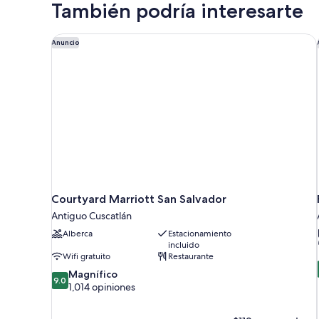
También podría interesarte
Courtyard Marriott San Salvador
Anuncio
Courtyard Marriott San Salvador
Antiguo Cuscatlán
Alberca
Estacionamiento
incluido
Wifi gratuito
Restaurante
9.0
Magnífico
9.0
de
1,014 opiniones
10,
Magnífico,