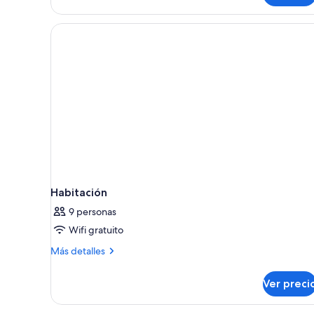
Room,
1
Queen
Bed
Habitación
9 personas
Wifi gratuito
Más
Más detalles
detalles
sobre
Ver preci
Habitación