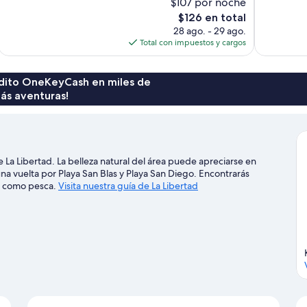
$107 por noche
4
opiniones
El
$126 en total
opiniones
precio
28 ago. - 29 ago.
actual
Total con impuestos y cargos
es
de
$126
rédito OneKeyCash en miles de
ás aventuras!
 La Libertad. La belleza natural del área puede apreciarse en
na vuelta por Playa San Blas y Playa San Diego. Encontrarás
es como pesca.
Visita nuestra guía de La Libertad