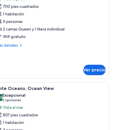
s
700 pies cuadrados
otos
e
1 habitación
allena
5 personas
ungalow
2 camas Queen y 1 litera individual
Wifi gratuito
ás
s detalles
talles
bre
llena
ngalow
Ver precio
un cuadro abstracto azul en la pared y un armario de madera.
 alta calidad y minibar
brir
Suite Oceano, Ocean View | Terraza o patio
6
uite Oceano, Ocean View
odas
Excepcional
s
.0
10.0 de 10
(2
2 opiniones
otos
opiniones)
Vista al mar
e
807 pies cuadrados
uite
1 habitación
ceano,
3 personas