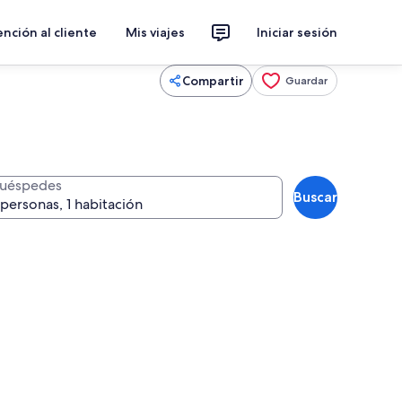
nción al cliente
Mis viajes
Iniciar sesión
Compartir
Guardar
uéspedes
Buscar