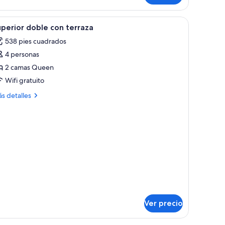
esita con una planta, una silla y un refrigerador.
brir
Habitación de hotel con dos camas, una silla, u
2
perior doble con terraza
odas
538 pies cuadrados
s
4 personas
otos
e
2 camas Queen
uperior
Wifi gratuito
oble
ás
s detalles
on
talles
erraza
bre
perior
ble
n
rraza
Ver precio