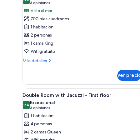
las
habitaciones
8.0 de 10
(3
3 opiniones
fotos
opiniones)
Vista al mar
de
700 pies cuadrados
Tortuga
1 habitación
Suite
2 personas
Ocean
1 cama King
View
Wifi gratuito
Más
Más detalles
detalles
sobre
Ver preci
Tortuga
Suite
Ocean
Abrir
Habitación de hotel con dos c
5
View
Double Room with Jacuzzi - First floor
todas
Excepcional
las
9.4
9.4 de 10
(3
3 opiniones
fotos
opiniones)
1 habitación
de
4 personas
Double
2 camas Queen
Room
Wifi gratuito