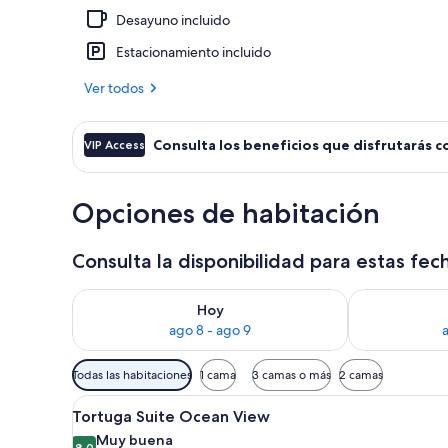
Desayuno incluido
4 albercas al 
Estacionamiento incluido
Ver todos
Consulta los beneficios que disfrutarás c
VIP Access
Opciones de habitación
Consulta la disponibilidad para estas fec
Consulta la disponibilidad para hoy ago 8 - ago 9
Consulta la d
Hoy
ago 8 - ago 9
Filtros
Todas las habitaciones
1 cama
3 camas o más
2 camas
disponibles
Abrir
Tortuga Suite Ocean View | Ter
para
6
Tortuga Suite Ocean View
todas
las
Muy buena
8.0