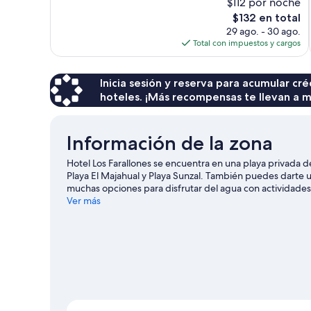
$112 por noche
1,014
El
$132 en total
opiniones
precio
29 ago. - 30 ago.
actual
Total con impuestos y cargos
es
de
$132
Inicia sesión y reserva para acumular c
hoteles. ¡Más recompensas te llevan a m
Información de la zona
Hotel Los Farallones se encuentra en una playa privada de
Playa El Majahual y Playa Sunzal. También puedes darte u
muchas opciones para disfrutar del agua con actividad
Ver más