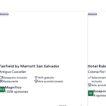
Fairfield by Marriott San Salvador
Hotel Rub
Anuncio
Anuncio
Fairfield by Marriott San Salvador
Hotel Rub
Antiguo Cuscatlán
Colonia Flor
Desayuno incluido
Wifi gratuito
Estacionam
Restaurante
Aire acondicionado
incluido
Aire acond
9.2
Magnífico
9.2
10.0
Excepci
de
1,008 opiniones
10
de
4 opinio
10,
10,
Magnífico,
Excepcional
1,008