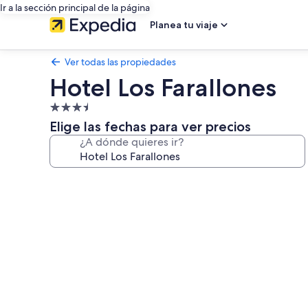
Ir a la sección principal de la página
Planea tu viaje
Ver todas las propiedades
Hotel Los Farallones
Propiedad
de
Elige las fechas para ver precios
3.5
¿A dónde quieres ir?
estrellas
Galería
de
fotos
de
Hotel
Los
Farallones