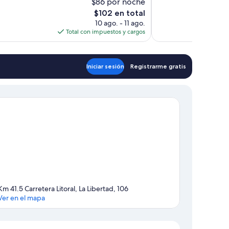
$86 por noche
1,005
El
$102 en total
opiniones
precio
10 ago. - 11 ago.
actual
Total con impuestos y cargos
es
de
$102
Iniciar sesión
Registrarme gratis
Km 41.5 Carretera Litoral, La Libertad, 106
Ver en el mapa
Sección del mapa