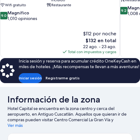
incluido
Restaura
Wifi gratuito
Restaurante
9.2
Magní
9.2
9.0
Magnífico
de
1,008 
9.0
de
1,010 opiniones
10,
10,
Magnífico
Magnífico,
1,008
$112 por noche
1,010
opiniones
El
$132 en total
opiniones
precio
22 ago. - 23 ago.
actual
Total con impuestos y cargos
es
Inicia sesión y reserva para acumular crédito OneKeyCash en
de
miles de hoteles. ¡Más recompensas te llevan a más aventuras!
$132
Iniciar sesión
Registrarme gratis
Información de la zona
Hotel Capital se encuentra en la zona centro y cerca del
aeropuerto, en Antiguo Cuscatlán. Aquellos que quieran ir de
compras pueden visitar Centro Comercial La Gran Vía y
Metrocentro, mientras que quienes quieran apreciar la belleza
Ver más
natural de la zona pueden ir a Lago de Ilopango. ¿Quieres asistir
a un evento o partido mientras estás en la ciudad? Consulta el