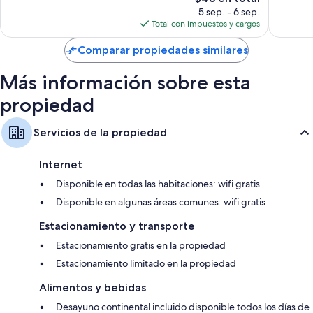
precio
139
373
5 sep. - 6 sep.
actual
opiniones
opinion
Total con impuestos y cargos
es
de
Comparar propiedades similares
$48
Más información sobre esta
propiedad
Servicios de la propiedad
Internet
Disponible en todas las habitaciones: wifi gratis
Disponible en algunas áreas comunes: wifi gratis
Estacionamiento y transporte
Estacionamiento gratis en la propiedad
Estacionamiento limitado en la propiedad
Alimentos y bebidas
Desayuno continental incluido disponible todos los días de