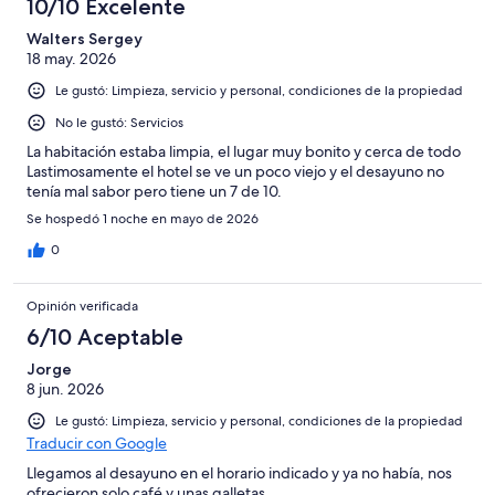
de
10/10 Excelente
opiniones
30
231
de
Walters Sergey
opiniones
18 may. 2026
231
opiniones
Le gustó: Limpieza, servicio y personal, condiciones de la propiedad
No le gustó: Servicios
La habitación estaba limpia, el lugar muy bonito y cerca de todo
Lastimosamente el hotel se ve un poco viejo y el desayuno no
tenía mal sabor pero tiene un 7 de 10.
Se hospedó 1 noche en mayo de 2026
0
Opinión verificada
6/10 Aceptable
Jorge
8 jun. 2026
Le gustó: Limpieza, servicio y personal, condiciones de la propiedad
Traducir con Google
Llegamos al desayuno en el horario indicado y ya no había, nos
ofrecieron solo café y unas galletas.