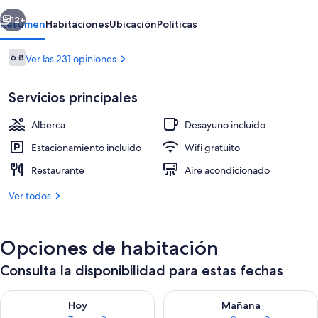
erior
Siguiente
12+
Resumen
Habitaciones
Ubicación
Políticas
Opiniones
6.8
Ver las 231 opiniones
6.8 de 10,
Servicios principales
Alberca
Desayuno incluido
Estacionamiento incluido
Wifi gratuito
Restaurante
Aire acondicionado
Bar (en la propiedad)
Ver todos
Opciones de habitación
Consulta la disponibilidad para estas fechas
Consulta la disponibilidad para hoy ago 7 - ago 8
Consulta la disponibilidad pa
Hoy
Mañana