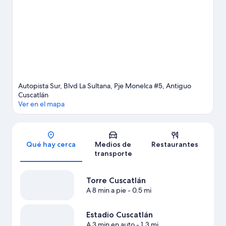
calendario de Estadio Cuscatlán o Estadio Mágico González.
Visita nuestra guía de Antiguo Cuscatlán
Autopista Sur, Blvd La Sultana, Pje Monelca #5, Antiguo
Cuscatlán
Ver en el mapa
Sección del mapa
Qué hay cerca
Medios de
Restaurantes
transporte
Torre Cuscatlán
A 8 min a pie
- 0.5 mi
Estadio Cuscatlán
A 3 min en auto
- 1.3 mi