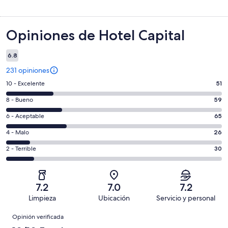
Opiniones
Opiniones de Hotel Capital
6.8
231 opiniones
Puntuación
10 - Excelente
51
de
Puntuación
8 - Bueno
59
10,
de
es
Puntuación
6 - Aceptable
65
8,
decir,
de
es
Puntuación
4 - Malo
26
Excelente.
6,
decir,
de
Basada
es
Puntuación
2 - Terrible
30
Bueno.
4,
en
decir,
de
Basada
es
51
Aceptable.
2,
en
decir,
de
Basada
es
59
Malo.
7.2
7.0
7.2
231
en
decir,
de
Basada
Limpieza
Ubicación
Servicio y personal
opiniones
65
Terrible.
231
en
Opiniones
de
Basada
opiniones
Opinión verificada
26
231
en