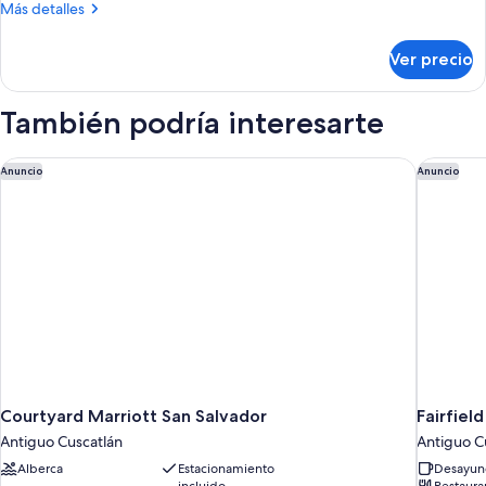
Habitación
Más
Más detalles
doble
detalles
sobre
Ver precio
Habitación
doble
También podría interesarte
Courtyard Marriott San Salvador
Fairfield
Anuncio
Anuncio
Courtyard Marriott San Salvador
Fairfiel
Antiguo Cuscatlán
Antiguo C
Alberca
Estacionamiento
Desayuno