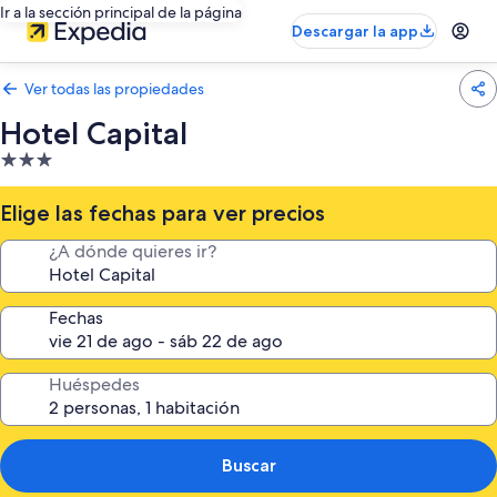
Ir a la sección principal de la página
Descargar la app
Ver todas las propiedades
Hotel Capital
Propiedad
de
3.0
Elige las fechas para ver precios
estrellas
¿A dónde quieres ir?
Fechas
Huéspedes
Buscar