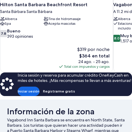
Hilton Santa Barbara Beachfront Resort
Vagabond
Santa Bárbara Santa Bárbara
A 11.2 mi 
Alberca
Tina de hidromasaje
Alberca
Spa
Acepta mascotas
Estacion
incluido
7.8
Bueno
7.8
8.0
Muy 
de
393 opiniones
8.0
de
1,517 
10,
10,
Bueno,
$319 por noche
Muy
393
El
$364 en total
bueno,
opiniones
precio
24 ago. - 25 ago.
1,517
actual
Total con impuestos y cargos
opiniones
es
Inicia sesión y reserva para acumular crédito OneKeyCash en
de
miles de hoteles. ¡Más recompensas te llevan a más aventuras!
$364
Iniciar sesión
Registrarme gratis
Información de la zona
Vagabond Inn Santa Barbara se encuentra en North State, Santa
Barbara. Los turistas que quieran hacer una actividad pueden ir
a Puerto Santa Barbara Harbor y Stearns Wharf, mientras que