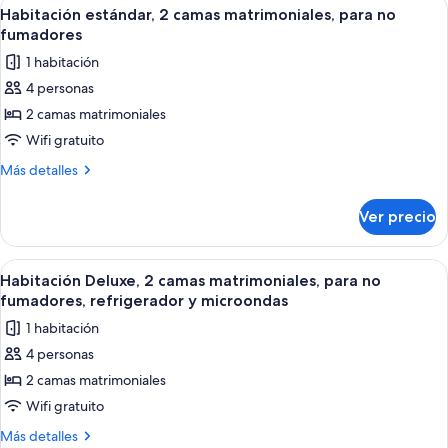
Abrir
Habitación de hotel con dos camas, una
7
no
cama
Habitación estándar, 2 camas matrimoniales, para no
todas
Queen
fumadores
fumadores
size,
las
1 habitación
para
fotos
no
4 personas
de
fumadores
2 camas matrimoniales
Habitación
estándar,
Wifi gratuito
2
Más
Más detalles
camas
detalles
sobre
matrimoniales,
Ver precio
Habitación
para
estándar,
no
2
Abrir
Habitación de hotel con dos camas, una
7
fumadores
camas
Habitación Deluxe, 2 camas matrimoniales, para no
todas
matrimoniales,
fumadores, refrigerador y microondas
para
las
1 habitación
no
fotos
fumadores
4 personas
de
2 camas matrimoniales
Habitación
Deluxe,
Wifi gratuito
2
Más
Más detalles