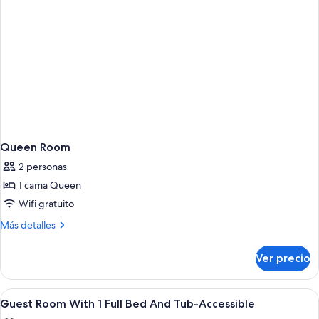
And
In
Roll
In
Shower-
Shower-
Accessible
Accessible
Queen Room
2 personas
1 cama Queen
Wifi gratuito
Más
Más detalles
detalles
sobre
Ver precio
Queen
Room
Abrir
Cortinas blackout, tabla de planchar c
5
Guest Room With 1 Full Bed And Tub-Accessible
todas