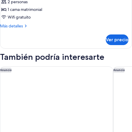
2 personas
las
1 cama matrimonial
fotos
de
Wifi gratuito
Guest
Más
Más detalles
Room
detalles
sobre
With
Ver precio
Guest
1
Room
Full
With
También podría interesarte
Bed
1
Full
And
Bed
Hilton Santa Barbara Beachfront Resort
Vagabond
Anuncio
Anuncio
Tub-
And
Accessible
Tub-
Accessible