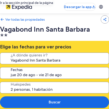
Ir a la sección principal de la página
Descargar la app
Ver todas las propiedades
Vagabond Inn Santa Barbara
Propiedad
de
2.0
Elige las fechas para ver precios
estrellas
¿A dónde quieres ir?
Fechas
Huéspedes
Buscar