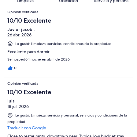
Basada
Limpieza
Ubicación
Servicio y personal
opiniones
157
Terrible.
1009
en
Opiniones
de
Basada
opiniones
Opinión verificada
76
1009
en
de
10/10 Excelente
opiniones
86
1009
de
Javier jacobi.
opiniones
26 abr. 2026
1009
opiniones
Le gustó: Limpieza, servicios, condiciones de la propiedad
Excelente para dormir
Se hospedó 1 noche en abril de 2026
0
Opinión verificada
10/10 Excelente
luis
18 jul. 2026
Le gustó: Limpieza, servicio y personal, servicios y condiciones de la
propiedad
Traducir con Google
Close to restaurants, downtown near. Typical low budget stay.