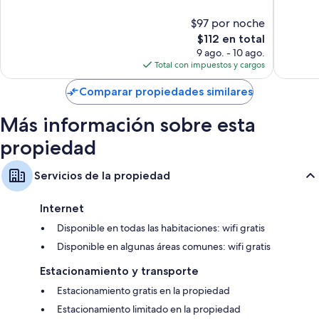
Muy
Bueno,
$97 por noche
bueno,
1,318
1,517
El
opinion
$112 en total
opiniones
precio
9 ago. - 10 ago.
actual
Total con impuestos y cargos
es
de
Comparar propiedades similares
$112
Más información sobre esta
propiedad
Servicios de la propiedad
Internet
Disponible en todas las habitaciones: wifi gratis
Disponible en algunas áreas comunes: wifi gratis
Estacionamiento y transporte
Estacionamiento gratis en la propiedad
Estacionamiento limitado en la propiedad