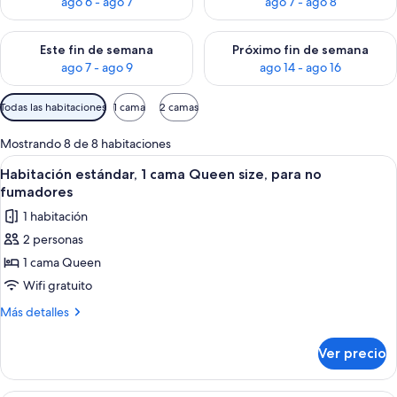
ago 6 - ago 7
ago 7 - ago 8
Consulta la disponibilidad para este fin de semana ago 7 - ag
Consulta la disponibilidad par
Este fin de semana
Próximo fin de semana
ago 7 - ago 9
ago 14 - ago 16
Filtros
Todas las habitaciones
1 cama
2 camas
disponibles
para
Mostrando 8 de 8 habitaciones
las
Abrir
Una habitación de esquina con una mes
7
Habitación estándar, 1 cama Queen size, para no
habitaciones
todas
fumadores
las
1 habitación
fotos
2 personas
de
1 cama Queen
Habitación
estándar,
Wifi gratuito
1
Más
Más detalles
cama
detalles
sobre
Queen
Ver precio
Habitación
size,
estándar,
para
1