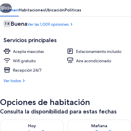
Barbara
erior
Siguiente
22+
Resumen
Habitaciones
Ubicación
Políticas
Opiniones
Buena
7.8
Ver las 1,009 opiniones
7.8 de 10,
Servicios principales
Acepta mascotas
Estacionamiento incluido
Wifi gratuito
Aire acondicionado
Recepción 24/7
Exterior
Ver todos
Opciones de habitación
Consulta la disponibilidad para estas fechas
Consulta la disponibilidad para hoy ago 6 - ago 7
Consulta la disponibilidad pa
Hoy
Mañana