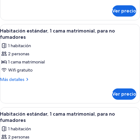
camas
detalles
sobre
matrimoniales,
Ver precio
Habitación
para
Deluxe,
no
2
Abrir
Una habitación con una mesa redonda, 
6
fumadores,
camas
Habitación estándar, 1 cama matrimonial, para no
todas
matrimoniales,
refrigerador
fumadores
para
las
y
1 habitación
no
fotos
microondas
fumadores,
2 personas
de
refrigerador
1 cama matrimonial
Habitación
y
microondas
estándar,
Wifi gratuito
1
Más
Más detalles
cama
detalles
sobre
matrimonial,
Ver precio
Habitación
para
estándar,
no
1
Abrir
Una habitación con una mesa redonda, 
6
fumadores
cama
Habitación estándar, 1 cama matrimonial, para no
todas
matrimonial,
fumadores
para
las
1 habitación
no
fotos
fumadores
2 personas
de