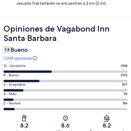
Jesusita Trail también se encuentran a 3 km (2 mi).
Opiniones
Opiniones de Vagabond Inn
Santa Barbara
Bueno
7.8
1,009 opiniones
Puntuación
10 - Excelente
398
de
Puntuación
8 - Bueno
292
10,
de
es
Puntuación
6 - Aceptable
157
8,
decir,
de
es
Puntuación
4 - Malo
76
Excelente.
6,
decir,
de
Basada
es
Puntuación
2 - Terrible
86
Bueno.
4,
en
decir,
de
Basada
es
398
Aceptable.
2,
en
decir,
de
Basada
es
292
Malo.
8.2
8.6
8.2
1009
en
decir,
de