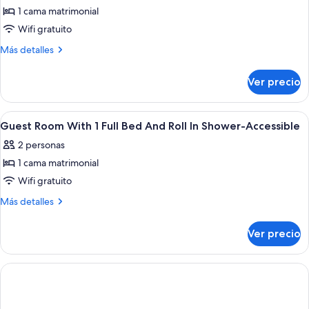
1 cama matrimonial
Habitación
estándar,
Wifi gratuito
1
Más
Más detalles
cama
detalles
sobre
matrimonial,
Ver precio
Habitación
para
estándar,
no
1
Abrir
Cortinas blackout, tabla de planchar c
6
fumadores
cama
Guest Room With 1 Full Bed And Roll In Shower-Accessible
todas
matrimonial,
2 personas
para
las
no
1 cama matrimonial
fotos
fumadores
de
Wifi gratuito
Guest
Más
Más detalles
Room
detalles
sobre
With
Ver precio
Guest
1
Room
Full
With
Bed
1
Full
And
Bed
Roll