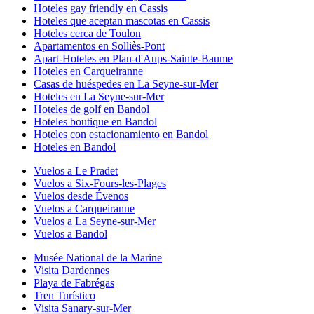
Hoteles gay friendly en Cassis
Hoteles que aceptan mascotas en Cassis
Hoteles cerca de Toulon
Apartamentos en Solliès-Pont
Apart-Hoteles en Plan-d'Aups-Sainte-Baume
Hoteles en Carqueiranne
Casas de huéspedes en La Seyne-sur-Mer
Hoteles en La Seyne-sur-Mer
Hoteles de golf en Bandol
Hoteles boutique en Bandol
Hoteles con estacionamiento en Bandol
Hoteles en Bandol
Vuelos a Le Pradet
Vuelos a Six-Fours-les-Plages
Vuelos desde Évenos
Vuelos a Carqueiranne
Vuelos a La Seyne-sur-Mer
Vuelos a Bandol
Musée National de la Marine
Visita Dardennes
Playa de Fabrégas
Tren Turístico
Visita Sanary-sur-Mer