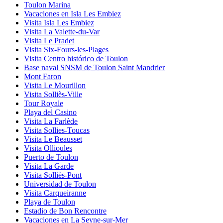
Toulon Marina
Vacaciones en Isla Les Embiez
Visita Isla Les Embiez
Visita La Valette-du-Var
Visita Le Pradet
Visita Six-Fours-les-Plages
Visita Centro histórico de Toulon
Base naval SNSM de Toulon Saint Mandrier
Mont Faron
Visita Le Mourillon
Visita Solliès-Ville
Tour Royale
Playa del Casino
Visita La Farlède
Visita Sollies-Toucas
Visita Le Beausset
Visita Ollioules
Puerto de Toulon
Visita La Garde
Visita Solliès-Pont
Universidad de Toulon
Visita Carqueiranne
Playa de Toulon
Estadio de Bon Rencontre
Vacaciones en La Seyne-sur-Mer