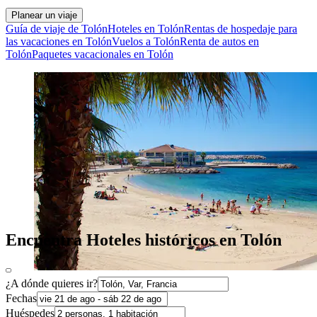
Planear un viaje
Guía de viaje de Tolón
Hoteles en Tolón
Rentas de hospedaje para
las vacaciones en Tolón
Vuelos a Tolón
Renta de autos en
Tolón
Paquetes vacacionales en Tolón
Encuentra Hoteles históricos en Tolón
¿A dónde quieres ir?
Fechas
Huéspedes