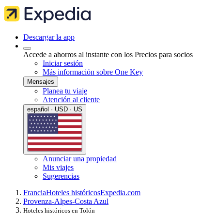
Descargar la app
Accede a ahorros al instante con los Precios para socios
Iniciar sesión
Más información sobre One Key
Mensajes
Planea tu viaje
Atención al cliente
español · USD · US
Anunciar una propiedad
Mis viajes
Sugerencias
Francia
Hoteles históricos
Expedia.com
Provenza-Alpes-Costa Azul
Hoteles históricos en Tolón