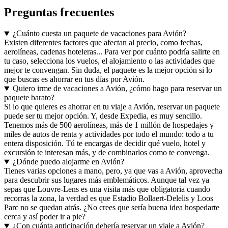
Preguntas frecuentes
¿Cuánto cuesta un paquete de vacaciones para Avión?
Existen diferentes factores que afectan al precio, como fechas,
aerolíneas, cadenas hoteleras... Para ver por cuánto podría salirte en
tu caso, selecciona los vuelos, el alojamiento o las actividades que
mejor te convengan. Sin duda, el paquete es la mejor opción si lo
que buscas es ahorrar en tus días por Avión.
Quiero irme de vacaciones a Avión, ¿cómo hago para reservar un
paquete barato?
Si lo que quieres es ahorrar en tu viaje a Avión, reservar un paquete
puede ser tu mejor opción. Y, desde Expedia, es muy sencillo.
Tenemos más de 500 aerolíneas, más de 1 millón de hospedajes y
miles de autos de renta y actividades por todo el mundo: todo a tu
entera disposición. Tú te encargas de decidir qué vuelo, hotel y
excursión te interesan más, y de combinarlos como te convenga.
¿Dónde puedo alojarme en Avión?
Tienes varias opciones a mano, pero, ya que vas a Avión, aprovecha
para descubrir sus lugares más emblemáticos. Aunque tal vez ya
sepas que Louvre-Lens es una visita más que obligatoria cuando
recorras la zona, la verdad es que Estadio Bollaert-Delelis y Loos
Parc no se quedan atrás. ¿No crees que sería buena idea hospedarte
cerca y así poder ir a pie?
¿Con cuánta anticipación debería reservar un viaje a Avión?