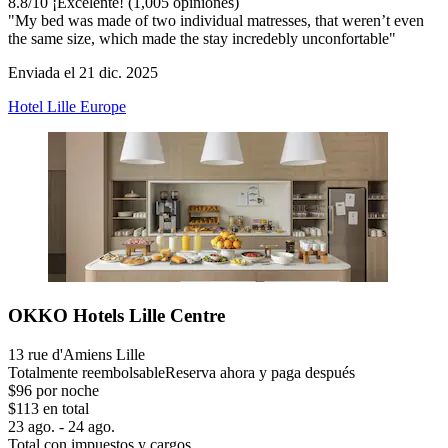
8.8
/
10
¡Excelente! (1,005 opiniones)
"My bed was made of two individual matresses, that weren’t even
the same size, which made the stay incredebly unconfortable"
Enviada el 21 dic. 2025
Hotel Lille Europe
OKKO Hotels Lille Centre
13 rue d'Amiens Lille
Totalmente reembolsable
Reserva ahora y paga después
$96 por noche
$113 en total
23 ago. - 24 ago.
Total con impuestos y cargos