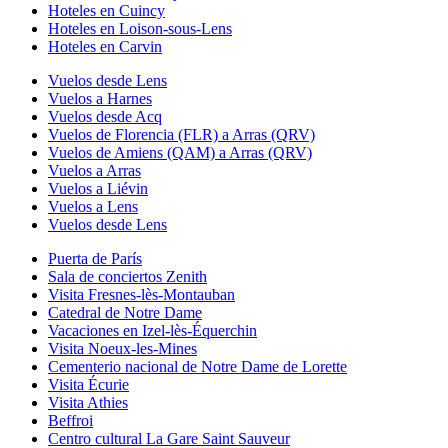
Hoteles en Cuincy
Hoteles en Loison-sous-Lens
Hoteles en Carvin
Vuelos desde Lens
Vuelos a Harnes
Vuelos desde Acq
Vuelos de Florencia (FLR) a Arras (QRV)
Vuelos de Amiens (QAM) a Arras (QRV)
Vuelos a Arras
Vuelos a Liévin
Vuelos a Lens
Vuelos desde Lens
Puerta de París
Sala de conciertos Zenith
Visita Fresnes-lès-Montauban
Catedral de Notre Dame
Vacaciones en Izel-lès-Équerchin
Visita Noeux-les-Mines
Cementerio nacional de Notre Dame de Lorette
Visita Écurie
Visita Athies
Beffroi
Centro cultural La Gare Saint Sauveur