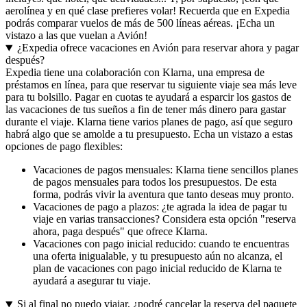
aerolínea y en qué clase prefieres volar! Recuerda que en Expedia
podrás comparar vuelos de más de 500 líneas aéreas. ¡Echa un
vistazo a las que vuelan a Avión!
¿Expedia ofrece vacaciones en Avión para reservar ahora y pagar
después?
Expedia tiene una colaboración con Klarna, una empresa de
préstamos en línea, para que reservar tu siguiente viaje sea más leve
para tu bolsillo. Pagar en cuotas te ayudará a esparcir los gastos de
las vacaciones de tus sueños a fin de tener más dinero para gastar
durante el viaje. Klarna tiene varios planes de pago, así que seguro
habrá algo que se amolde a tu presupuesto. Echa un vistazo a estas
opciones de pago flexibles:
Vacaciones de pagos mensuales: Klarna tiene sencillos planes
de pagos mensuales para todos los presupuestos. De esta
forma, podrás vivir la aventura que tanto deseas muy pronto.
Vacaciones de pago a plazos: ¿te agrada la idea de pagar tu
viaje en varias transacciones? Considera esta opción "reserva
ahora, paga después" que ofrece Klarna.
Vacaciones con pago inicial reducido: cuando te encuentras
una oferta inigualable, y tu presupuesto aún no alcanza, el
plan de vacaciones con pago inicial reducido de Klarna te
ayudará a asegurar tu viaje.
Si al final no puedo viajar, ¿podré cancelar la reserva del paquete