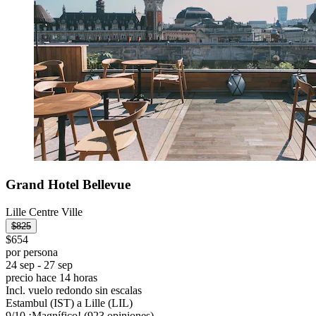
Grand Hotel Bellevue
Lille Centre Ville
$825
$654
por persona
24 sep - 27 sep
precio hace 14 horas
Incl. vuelo redondo sin escalas
Estambul (IST) a Lille (LIL)
9
/
10
¡Magnífico! (923 opiniones)