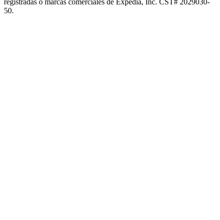
registradas o marcas comerciales de Expedia, Inc. CST# 2029030-
50.