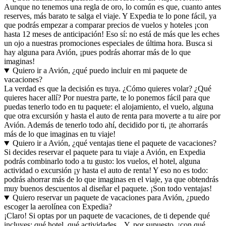
Aunque no tenemos una regla de oro, lo común es que, cuanto antes
reserves, más barato te salga el viaje. Y Expedia te lo pone fácil, ya
que podrás empezar a comparar precios de vuelos y hoteles ¡con
hasta 12 meses de anticipación! Eso sí: no está de más que les eches
un ojo a nuestras promociones especiales de última hora. Busca si
hay alguna para Avión, ¡pues podrás ahorrar más de lo que
imaginas!
Quiero ir a Avión, ¿qué puedo incluir en mi paquete de
vacaciones?
La verdad es que la decisión es tuya. ¿Cómo quieres volar? ¿Qué
quieres hacer allí? Por nuestra parte, te lo ponemos fácil para que
puedas tenerlo todo en tu paquete: el alojamiento, el vuelo, alguna
que otra excursión y hasta el auto de renta para moverte a tu aire por
Avión. Además de tenerlo todo ahí, decidido por ti, ¡te ahorrarás
más de lo que imaginas en tu viaje!
Quiero ir a Avión, ¿qué ventajas tiene el paquete de vacaciones?
Si decides reservar el paquete para tu viaje a Avión, en Expedia
podrás combinarlo todo a tu gusto: los vuelos, el hotel, alguna
actividad o excursión ¡y hasta el auto de renta! Y eso no es todo:
podrás ahorrar más de lo que imaginas en el viaje, ya que obtendrás
muy buenos descuentos al diseñar el paquete. ¡Son todo ventajas!
Quiero reservar un paquete de vacaciones para Avión, ¿puedo
escoger la aerolínea con Expedia?
¡Claro! Si optas por un paquete de vacaciones, de ti depende qué
incluyes: qué hotel, qué actividades... Y, por supuesto, ¡con qué