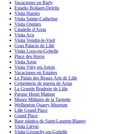
Vacaciones en Barly
Estadio Bollaert-Delelis
Visita Harnes
Visita Sainte-Catherine
Visita Oignies
Citadelle d'Arras
Visita Acq
Visita Vendin-le-Vieil
Gran Palacio de Lille
Visita Loos-en-Gohelle
Place des Heros
Visita Arras
Visita Vitry-en-Artois
Vacaciones en Estaires
Le Palais des Beaux Arts de Lille
Cementerio de guerra de Arras
La Grande Braderie de Lille
Parque Henri Matisse
Musee Militaire de la Targette
Wellington Quarry Museum
Lille Grand Place
Grand Place
Base náutica de Saint-Laurent-Blangy
Visita Liévin
Visita Givenchy-en-Gohelle