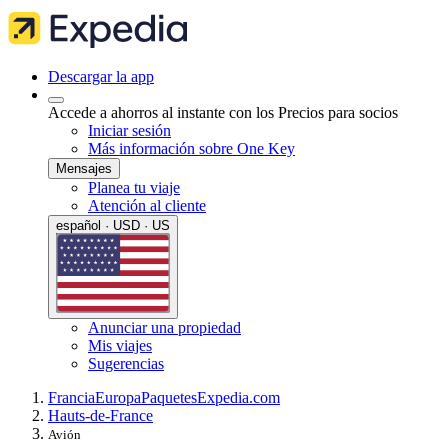
Descargar la app
Accede a ahorros al instante con los Precios para socios
Iniciar sesión
Más información sobre One Key
Mensajes
Planea tu viaje
Atención al cliente
español · USD · US
Anunciar una propiedad
Mis viajes
Sugerencias
Francia
Europa
Paquetes
Expedia.com
Hauts-de-France
Avión