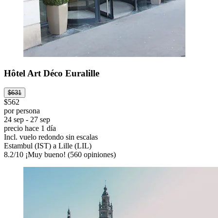
Hôtel Art Déco Euralille
$631
$562
por persona
24 sep - 27 sep
precio hace 1 día
Incl. vuelo redondo sin escalas
Estambul (IST) a Lille (LIL)
8.2
/
10
¡Muy bueno! (560 opiniones)