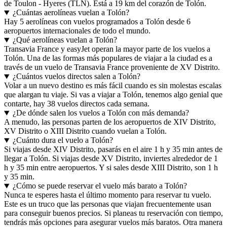
de Toulon - Hyeres (TLN). Está a 19 km del corazón de Tolón.
¿Cuántas aerolíneas vuelan a Tolón?
Hay 5 aerolíneas con vuelos programados a Tolón desde 6
aeropuertos internacionales de todo el mundo.
¿Qué aerolíneas vuelan a Tolón?
Transavia France y easyJet operan la mayor parte de los vuelos a
Tolón. Una de las formas más populares de viajar a la ciudad es a
través de un vuelo de Transavia France proveniente de XV Distrito.
¿Cuántos vuelos directos salen a Tolón?
Volar a un nuevo destino es más fácil cuando es sin molestas escalas
que alargan tu viaje. Si vas a viajar a Tolón, tenemos algo genial que
contarte, hay 38 vuelos directos cada semana.
¿De dónde salen los vuelos a Tolón con más demanda?
A menudo, las personas parten de los aeropuertos de XIV Distrito,
XV Distrito o XIII Distrito cuando vuelan a Tolón.
¿Cuánto dura el vuelo a Tolón?
Si viajas desde XIV Distrito, pasarás en el aire 1 h y 35 min antes de
llegar a Tolón. Si viajas desde XV Distrito, inviertes alrededor de 1
h y 35 min entre aeropuertos. Y si sales desde XIII Distrito, son 1 h
y 35 min.
¿Cómo se puede reservar el vuelo más barato a Tolón?
Nunca te esperes hasta el último momento para reservar tu vuelo.
Este es un truco que las personas que viajan frecuentemente usan
para conseguir buenos precios. Si planeas tu reservación con tiempo,
tendrás más opciones para asegurar vuelos más baratos. Otra manera