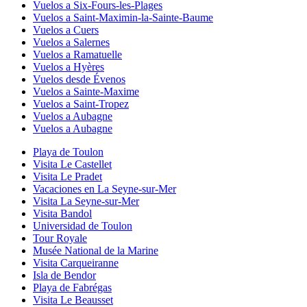
Vuelos a Six-Fours-les-Plages
Vuelos a Saint-Maximin-la-Sainte-Baume
Vuelos a Cuers
Vuelos a Salernes
Vuelos a Ramatuelle
Vuelos a Hyères
Vuelos desde Évenos
Vuelos a Sainte-Maxime
Vuelos a Saint-Tropez
Vuelos a Aubagne
Vuelos a Aubagne
Playa de Toulon
Visita Le Castellet
Visita Le Pradet
Vacaciones en La Seyne-sur-Mer
Visita La Seyne-sur-Mer
Visita Bandol
Universidad de Toulon
Tour Royale
Musée National de la Marine
Visita Carqueiranne
Isla de Bendor
Playa de Fabrégas
Visita Le Beausset