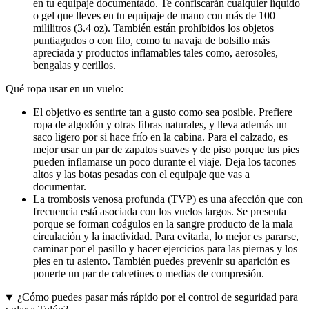
en tu equipaje documentado. Te confiscarán cualquier líquido
o gel que lleves en tu equipaje de mano con más de 100
mililitros (3.4 oz). También están prohibidos los objetos
puntiagudos o con filo, como tu navaja de bolsillo más
apreciada y productos inflamables tales como, aerosoles,
bengalas y cerillos.
Qué ropa usar en un vuelo:
El objetivo es sentirte tan a gusto como sea posible. Prefiere
ropa de algodón y otras fibras naturales, y lleva además un
saco ligero por si hace frío en la cabina. Para el calzado, es
mejor usar un par de zapatos suaves y de piso porque tus pies
pueden inflamarse un poco durante el viaje. Deja los tacones
altos y las botas pesadas con el equipaje que vas a
documentar.
La trombosis venosa profunda (TVP) es una afección que con
frecuencia está asociada con los vuelos largos. Se presenta
porque se forman coágulos en la sangre producto de la mala
circulación y la inactividad. Para evitarla, lo mejor es pararse,
caminar por el pasillo y hacer ejercicios para las piernas y los
pies en tu asiento. También puedes prevenir su aparición es
ponerte un par de calcetines o medias de compresión.
¿Cómo puedes pasar más rápido por el control de seguridad para