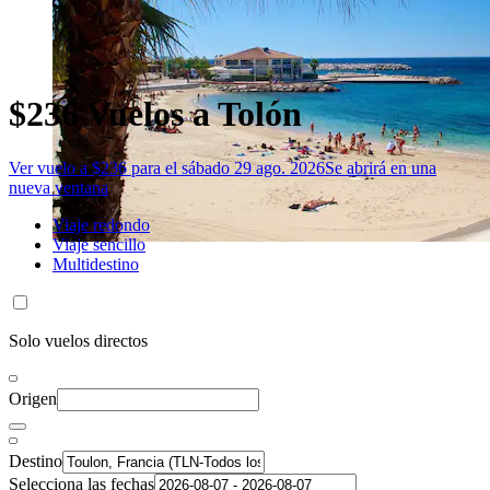
$236 Vuelos a Tolón
Ver vuelo a $236 para el sábado 29 ago. 2026
Se abrirá en una
nueva ventana
Viaje redondo
Viaje sencillo
Multidestino
Solo vuelos directos
Origen
Destino
Selecciona las fechas