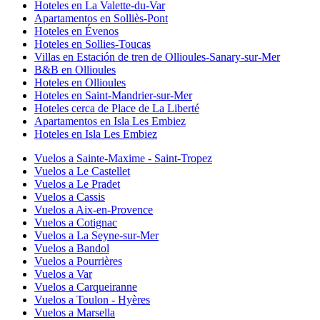
Hoteles en La Valette-du-Var
Apartamentos en Solliès-Pont
Hoteles en Évenos
Hoteles en Sollies-Toucas
Villas en Estación de tren de Ollioules-Sanary-sur-Mer
B&B en Ollioules
Hoteles en Ollioules
Hoteles en Saint-Mandrier-sur-Mer
Hoteles cerca de Place de La Liberté
Apartamentos en Isla Les Embiez
Hoteles en Isla Les Embiez
Vuelos a Sainte-Maxime - Saint-Tropez
Vuelos a Le Castellet
Vuelos a Le Pradet
Vuelos a Cassis
Vuelos a Aix-en-Provence
Vuelos a Cotignac
Vuelos a La Seyne-sur-Mer
Vuelos a Bandol
Vuelos a Pourrières
Vuelos a Var
Vuelos a Carqueiranne
Vuelos a Toulon - Hyères
Vuelos a Marsella