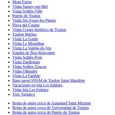
Mont Faron
Visita Sanary-sur-Mer
Visita Solliès-Ville
Puerto de Toulon
Visita Six-Fours-les-Plages
Playa del Casino
Visita Centro histórico de Toulon
Toulon Marina
Visita La Garde
Visita Le Mourillon
Visita La Valette-du-Var
Estadio de Bon Rencontre
Visita Solliès-Pont
Visita Dardennes
Visita Sollies-Toucas
Visita Ollioules
Visita La Farlède
Base naval SNSM de Toulon Saint Mandrier
Vacaciones en Isla Les Embiez
Visita Isla Les Embiez
Tren Turístico
Renta de autos cerca de Aqualand Saint Maxime
Renta de autos cerca de Universidad de Toulon
Renta de autos cerca de Puerto de Toulon