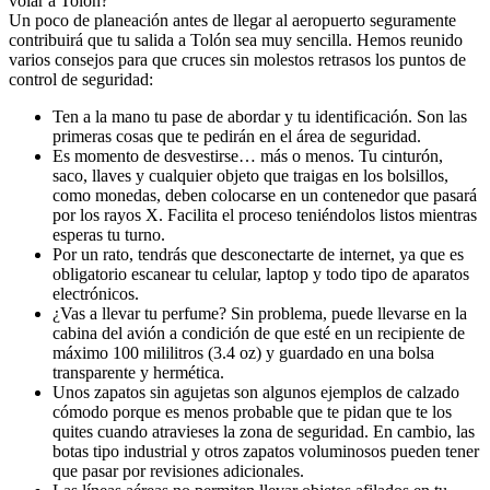
volar a Tolón?
Un poco de planeación antes de llegar al aeropuerto seguramente
contribuirá que tu salida a Tolón sea muy sencilla. Hemos reunido
varios consejos para que cruces sin molestos retrasos los puntos de
control de seguridad:
Ten a la mano tu pase de abordar y tu identificación. Son las
primeras cosas que te pedirán en el área de seguridad.
Es momento de desvestirse… más o menos. Tu cinturón,
saco, llaves y cualquier objeto que traigas en los bolsillos,
como monedas, deben colocarse en un contenedor que pasará
por los rayos X. Facilita el proceso teniéndolos listos mientras
esperas tu turno.
Por un rato, tendrás que desconectarte de internet, ya que es
obligatorio escanear tu celular, laptop y todo tipo de aparatos
electrónicos.
¿Vas a llevar tu perfume? Sin problema, puede llevarse en la
cabina del avión a condición de que esté en un recipiente de
máximo 100 mililitros (3.4 oz) y guardado en una bolsa
transparente y hermética.
Unos zapatos sin agujetas son algunos ejemplos de calzado
cómodo porque es menos probable que te pidan que te los
quites cuando atravieses la zona de seguridad. En cambio, las
botas tipo industrial y otros zapatos voluminosos pueden tener
que pasar por revisiones adicionales.