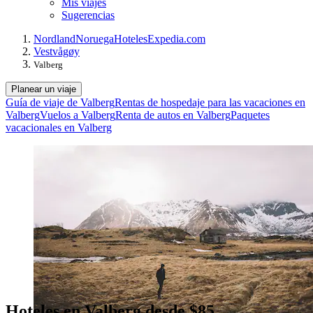
Mis viajes
Sugerencias
Nordland
Noruega
Hoteles
Expedia.com
Vestvågøy
Valberg
Planear un viaje
Guía de viaje de Valberg
Rentas de hospedaje para las vacaciones en
Valberg
Vuelos a Valberg
Renta de autos en Valberg
Paquetes
vacacionales en Valberg
Hoteles en Valberg desde $85