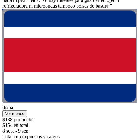
nada ni pedir nada. No hay muebles para guardar la ropa ni
refrigeradora ni microondas tampoco bolsas de basura ”
diana
Ver menos
$138 por noche
$154 en total
8 sep. - 9 sep.
Total con impuestos y cargos