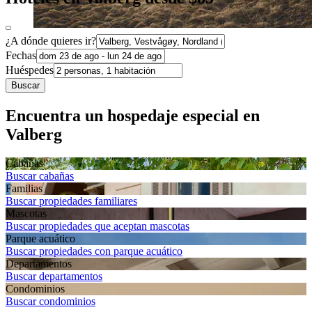
¿A dónde quieres ir?
Fechas
Huéspedes
Buscar
Encuentra un hospedaje especial en
Valberg
Cabañas
Buscar cabañas
Familias
Buscar propiedades familiares
Mascotas
Buscar propiedades que aceptan mascotas
Parque acuático
Buscar propiedades con parque acuático
Departa­mentos
Buscar departamentos
Condominios
Buscar condominios