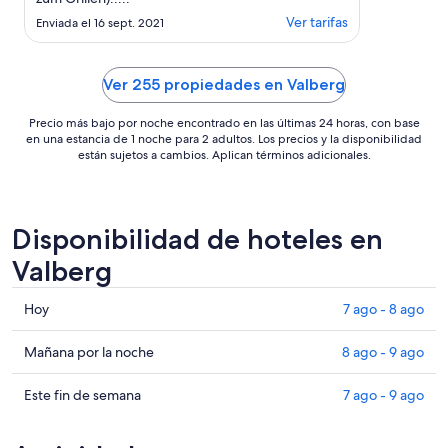
Ver tarifas
Enviada el 16 sept. 2021
Ver 255 propiedades en Valberg
Precio más bajo por noche encontrado en las últimas 24 horas, con base
en una estancia de 1 noche para 2 adultos. Los precios y la disponibilidad
están sujetos a cambios. Aplican términos adicionales.
Disponibilidad de hoteles en
Valberg
Consultar
Hoy
7 ago - 8 ago
precios
en
Consultar
Mañana por la noche
8 ago - 9 ago
Valberg
precios
para
en
Consultar
Este fin de semana
7 ago - 9 ago
hoy,
Valberg
precios
7
para
en