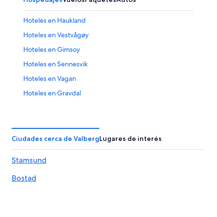
Hoteles en Haukland
Hoteles en Vestvågøy
Hoteles en Gimsoy
Hoteles en Sennesvik
Hoteles en Vagan
Hoteles en Gravdal
Hoteles en Flakstad
Hoteles en Napp
Campings en Henningsvaer
Ciudades cerca de Valberg
Lugares de interés
Hoteles con spa en Henningsvaer
Stamsund
Hoteles de negocios en Henningsvaer
Bostad
Hoteles con estacionamiento en Henningsvaer
Hoteles con restaurante en Henningsvaer
Hoteles con sauna en Henningsvaer