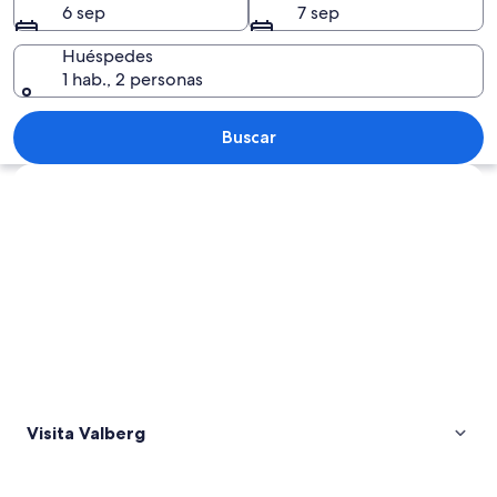
6 sep
7 sep
Huéspedes
1 hab., 2 personas
Una persona de pie en un campo cubie
Buscar
Explorar mapa
Visita Valberg