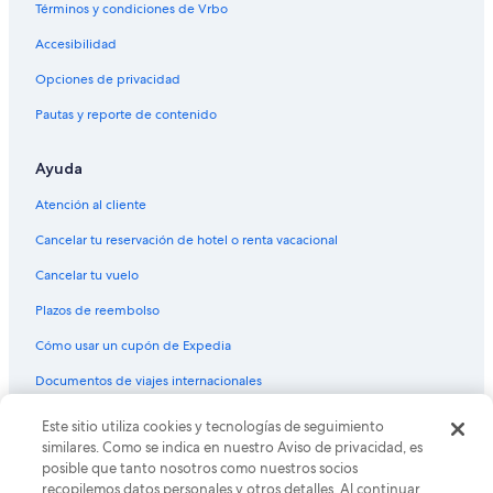
Términos y condiciones de Vrbo
Accesibilidad
Opciones de privacidad
Pautas y reporte de contenido
Ayuda
Atención al cliente
Cancelar tu reservación de hotel o renta vacacional
Cancelar tu vuelo
Plazos de reembolso
Cómo usar un cupón de Expedia
Documentos de viajes internacionales
© 2026 Expedia, Inc., una empresa de Expedia Group. Todos los
Este sitio utiliza cookies y tecnologías de seguimiento
derechos reservados. Expedia y el logo de Expedia son marcas
similares. Como se indica en nuestro Aviso de privacidad, es
registradas o marcas comerciales de Expedia, Inc. CST# 2029030-50.
posible que tanto nosotros como nuestros socios
recopilemos datos personales y otros detalles. Al continuar