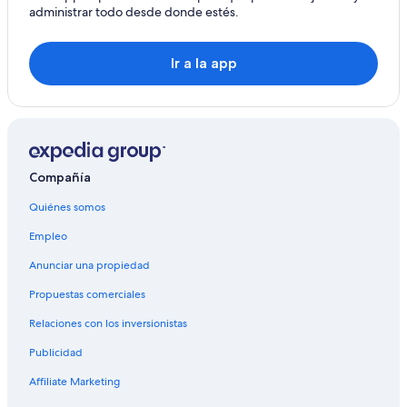
Hoteles con vista en Lofoten
administrar todo desde donde estés.
Hoteles en la naturaleza en Lofoten
Hoteles en Lofoten
Ir a la app
Lodges en Lofoten
Compañía
Quiénes somos
Empleo
Anunciar una propiedad
Propuestas comerciales
Relaciones con los inversionistas
Publicidad
Affiliate Marketing