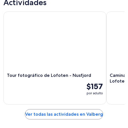
Actividades
ago
mañana
Valberg
-
por
para
Tour fotográfico de Lofoten - Nusfjord
Caminata 
8
la
este
ago
noche,
fin
8
de
ago
semana,
-
7
9
ago
ago
-
9
ago
Tour fotográfico de Lofoten - Nusfjord
Caminat
Lofoten
$157
por adulto
Ver todas las actividades en Valberg