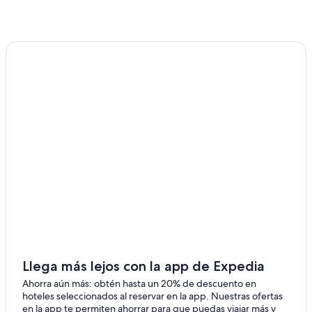
Hoteles en Henningsvaer
Hoteles en Bostad
Hoteles cerca de Terminal de trasbordadores
Hurtigruten de Stamsund
Hostales en Svolvaer
Hoteles para ir de compras en Svolvaer
Hoteles en Svolvaer
Cabañas en Lofoten
Campings en Lofoten
Apart-Hoteles en Lofoten
Hoteles de golf en Lofoten
Hoteles con spa en Lofoten
Hoteles de ski en Lofoten
Llega más lejos con la app de Expedia
Hoteles familiares en Lofoten
Ahorra aún más: obtén hasta un 20% de descuento en
Hoteles con sauna en Lofoten
hoteles seleccionados al reservar en la app. Nuestras ofertas
en la app te permiten ahorrar para que puedas viajar más y