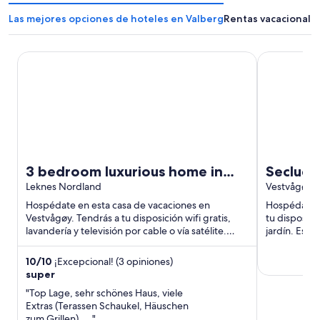
Las mejores opciones de hoteles en Valberg
Rentas vacacionale
3 bedroom luxurious home in Leknes
Secluded ho
3 bedroom luxurious home in
Seclude
Leknes
Leknes Nordland
Private
Vestvågøy
Hospédate en esta casa de vacaciones en
Hospédate en
Vestvågøy. Tendrás a tu disposición wifi gratis,
tu disposició
lavandería y televisión por cable o vía satélite.
jardín. Est
Estarás muy cerca ...
Lofotr, una d
10
/
10
¡Excepcional! (3 opiniones)
super
"Top Lage, sehr schönes Haus, viele
Extras (Terassen Schaukel, Häuschen
zum Grillen)....."