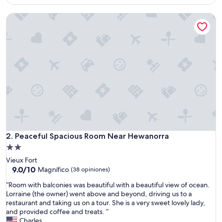
opiniones)
es
de
Peaceful Spacious Room Near Hewanorra
$102
Peaceful Spacious Room Near Hewanorra
2. Peaceful Spacious Room Near Hewanorra
Propiedad
de
Vieux Fort
2.0
9.0
9.0/10
Magnífico
(38 opiniones)
de
estrellas
“
“Room with balconies was beautiful with a beautiful view of ocean.
10,
R
Lorraine (the owner) went above and beyond, driving us to a
Magnífico,
o
restaurant and taking us on a tour. She is a very sweet lovely lady,
(38
o
and provided coffee and treats. ”
opiniones)
m
Charles