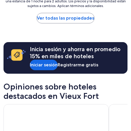
n
una estancia de 1 noche para 2 adultos. Los precios y la disponibilidad están
más
.
sujetos a cambios. Aplican términos adicionales.
bajo
L
por
o
noche
Ver todas las propiedades
r
encontrado
r
en
a
las
i
últimas
n
24
e
Inicia sesión y ahorra en promedio
horas,
(
con
15% en miles de hoteles
t
base
h
Iniciar sesión
Registrarme gratis
en
e
una
o
estancia
w
de
n
Opiniones sobre hoteles
1
e
noche
destacados en Vieux Fort
r
para
)
2
w
Harbor Club St. Lucia, Curio Collection by Hilton
Royalton S
adultos.
e
Los
n
precios
t
y
a
la