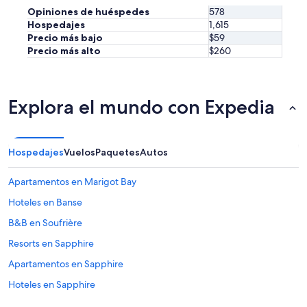
a
Opiniones de huéspedes
578
r
Hospedajes
1,615
e
Precio más bajo
$59
s
Precio más alto
$260
t
a
u
r
a
Explora el mundo con Expedia
n
t
a
n
Hospedajes
Vuelos
Paquetes
Autos
d
t
Apartamentos en Marigot Bay
a
k
Hoteles en Banse
i
B&B en Soufrière
n
g
Resorts en Sapphire
u
s
Apartamentos en Sapphire
o
Hoteles en Sapphire
n
a
Apart-Hoteles en Santa Lucía