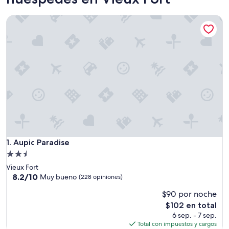
Aupic Paradise
Aupic Paradise
1. Aupic Paradise
Propiedad
de
Vieux Fort
2.5
8.2
8.2/10
Muy bueno
(228 opiniones)
de
estrellas
$90 por noche
10,
Muy
El
$102 en total
bueno,
precio
6 sep. - 7 sep.
(228
actual
Total con impuestos y cargos