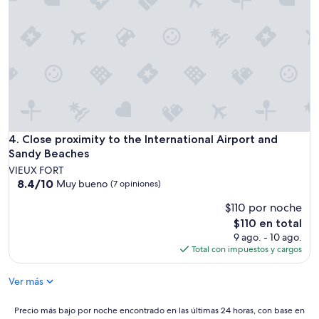
w
i
t
h
a
b
e
a
u
t
Close proximity to the International Airport and Sandy Beac
4. Close proximity to the International Airport and
i
f
Sandy Beaches
u
VIEUX FORT
l
8.4
8.4/10
Muy bueno
(7 opiniones)
v
de
i
$110 por noche
10,
e
Muy
El
$110 en total
w
bueno,
precio
9 ago. - 10 ago.
o
(7
actual
Total con impuestos y cargos
f
opiniones)
es
o
de
c
Ver más
$110
e
a
Precio
Precio más bajo por noche encontrado en las últimas 24 horas, con base en