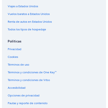
y
l
Viajes a Estados Unidos
Moteles en Santa Lucía
a
Residencias en Santa Lucía
Vuelos baratos a Estados Unidos
d
y
Riads en Santa Lucía
Renta de autos en Estados Unidos
,
a
Villas en Santa Lucía
Todos los tipos de hospedaje
n
d
p
Políticas
r
Privacidad
o
v
Cookies
i
d
Términos de uso
e
d
Términos y condiciones de One Key™
c
o
Términos y condiciones de Vrbo
f
Accesibilidad
f
e
Opciones de privacidad
e
a
Pautas y reporte de contenido
n