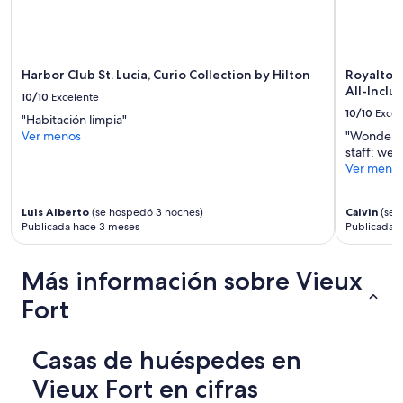
b
disponibilidad
o
están
v
sujetos
e
a
a
cambios.
Harbor Club St. Lucia, Curio Collection by Hilton
Royalton 
n
Aplican
All-Inclu
10/10
Excelente
d
términos
10/10
Excel
b
"Habitación limpia"
adicionales.
e
Ver menos
"Wonderful
y
staff; wel
o
Ver meno
n
d
,
Luis Alberto
(se hospedó 3 noches)
Calvin
(se 
Publicada hace 3 meses
Publicada h
d
r
i
Más información sobre Vieux
v
i
Fort
n
g
u
Casas de huéspedes en
s
t
Vieux Fort en cifras
o