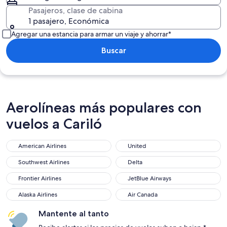
Pasajeros, clase de cabina
1 pasajero, Económica
Agregar una estancia para armar un viaje y ahorrar*
Buscar
Aerolíneas más populares con
vuelos a Cariló
American Airlines
United
American Airlines
United
Southwest Airlines
Delta
Southwest Airlines
Delta
Frontier Airlines
JetBlue Airways
Frontier Airlines
JetBlue Airways
Alaska Airlines
Air Canada
Alaska Airlines
Air Canada
Mantente al tanto