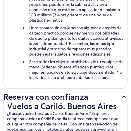
problema, puede ir en la cabina del avión a
condición de que esté en un aplicador de máximo
100 mililitros (3.4 oz) y dentro de una bolsa de
plástico hermética.
Unos zapatos sin agujetas son algunos ejemplos de
calzado práctico porque hay menos posibilidades
de que te pidan que te los quites cuando atravieses
la zona de seguridad. En cambio, las botas tipo
industrial y otro tipo de zapatos muy pesados
pueden estar sujetos a revisiones adicionales.
Saca todos los objetos prohibidos de tu equipaje de
mano. Si tienes objetos afilados y puntiagudos,
mejor empácalos en tu equipaje documentado. No
lo olvides, está prohibido subirlos a la cabina.
Reserva con confianza
Vuelos a Cariló, Buenos Aires
Vuelos a Cariló, Buenos Aires
¿Buscas vuelos baratos a Cariló, Buenos Aires? Si quieres
comparar vuelos a Cariló Expedia te ofrece más opciones que
cualquier otra compañía de viajes. Con una gran selección de
vuelos económicos y hoteles baratos, puedes aprovechar un