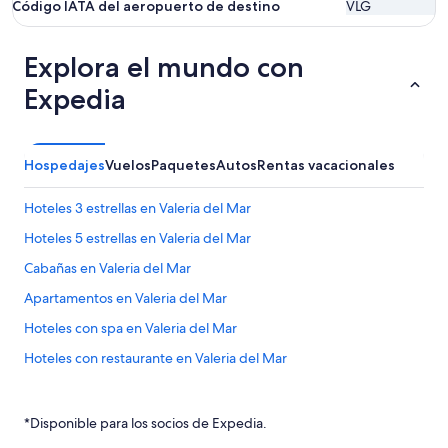
Código IATA del aeropuerto de destino
VLG
Explora el mundo con
Expedia
Hospedajes
Vuelos
Paquetes
Autos
Rentas vacacionales
Hoteles 3 estrellas en Valeria del Mar
Hoteles 5 estrellas en Valeria del Mar
Cabañas en Valeria del Mar
Apartamentos en Valeria del Mar
Hoteles con spa en Valeria del Mar
Hoteles con restaurante en Valeria del Mar
Hoteles con hidromasaje en Valeria del Mar
Hoteles en Valeria del Mar
*Disponible para los socios de Expedia.