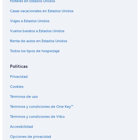
Hoteles 4 estrellas en Pinamar
Hoteles en Estados Unidos
Apart-Hoteles en Pinamar
Casas vacacionales en Estados Unidos
Cabañas en Pinamar
Viajes a Estados Unidos
Casas de huéspedes en Pinamar
Vuelos baratos a Estados Unidos
Casas vacacionales en Pinamar
Renta de autos en Estados Unidos
Resorts en Pinamar
Todos los tipos de hospedaje
Apartamentos en Pinamar
Hoteles con casino en Pinamar
Políticas
Hoteles de golf en Pinamar
Privacidad
Hoteles con spa en Pinamar
Cookies
Hoteles en la playa en Pinamar
Términos de uso
Hoteles familiares en Pinamar
Términos y condiciones de One Key™
Hoteles románticos en Pinamar
Términos y condiciones de Vrbo
Hoteles con bar en Pinamar
Accesibilidad
Hoteles con cocina en Pinamar
Opciones de privacidad