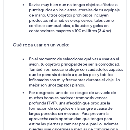
Revisa muy bien que no tengas objetos afilados o
puntiagudos en los cierres laterales de tu equipaje
de mano. Otros objetos prohibidos incluyen
productos inflamables o explosivos, tales como
cerillos o combustibles, o líquidos y geles en
contenedores mayores a 100 mililitros (3.4 oz).
Qué ropa usar en un vuelo:
En el momento de seleccionar qué vas a usar en el
avión, tu objetivo principal debe ser la comodidad.
También es necesario elegir con cuidado los zapatos
que te pondrás debido a que los pies y tobillos
inflamados son muy frecuentes durante el viaje. Lo
mejor son unos zapatos planos.
Por desgracia, uno de los riesgos de un vuelo de
muchas horas es padecer trombosis venosa
profunda (TVP), una afección que produce la
formación de coágulos en la sangre a causa de
largos periodos sin moverse. Para prevenirla,
aprovecha cada oportunidad que tengas para
estirar las piernas y caminar por el pasillo. Además
puedes usar calcetines y medias de compresión y